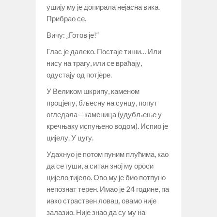
ушију му је допирала нејасна вика.
Прибрао се.
Вичу: „Готов је!”
Глас је далеко. Постаје тиши… Или
нису на трагу, или се враћају,
одустају од потјере.
У Великом шкрипу, каменом
процјепу, бљесну на сунцу, попут
огледала – каменица (удубљење у
кречњаку испуњено водом). Испио је
цијелу. У цугу.
Удахнуо је потом пуним плућима, као
да се гуши, а ситан зној му ороси
цијело тијело. Ово му је био потпуно
непознат терен. Имао је 24 године, па
иако страствен ловац, овамо није
залазио. Није знао да су му на