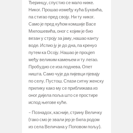
Ђеринцу, спустио се мало ниже.
Никог. Прошао између кућа Буквића,
па стигао пред своју. Ни ту никог.
Само је пред кућом комшије Васе
Милошевића, оног с којим је био
везан у строју за јаму, нашао канту
воде. Испио ју је до дна, па кренуо
путем ка Осоју. Нашао је процјеп
међу великим камењем и ту легао.
Пробудио се иза поднева. Опет
ништа. Само чује да пијевци пјевају
по селу. Пустош. Спази ситну женску
прилику како му се приближава из
оног дијела поља што се простире
испод његове куће.
– Познадох, касније, стрину Величку
(тако смо је звали јер је била родом
из села Величана у Поповом пољу).