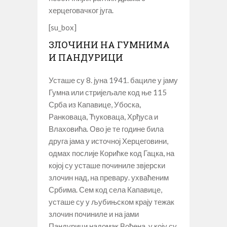
херцеговачког југа.
[su_box]
ЗЛОЧИНИ НА ГУМНИМА
И ПАНДУРИЦИ
Усташе су 8. јуна 1941. бациле у јаму
Гумна или стријељале код ње 115
Срба из Капавице, Убоска,
Ранковаца, Ћуковаца, Хрђуса и
Влаховића. Ово је те године била
друга јама у источној Херцеговини,
одмах послије Корићке код Гацка, на
којој су усташе починиле звјерски
злочин над, на превару. ухваћеним
Србима. Сем код села Капавице,
усташе су у љубињском крају тежак
злочин починиле и на јами
Пандурици надомак Вођена, у коју су