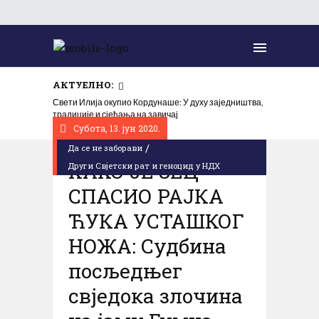
АКТУЕЛНО:
Свети Илија окупио Кордунаше: У духу заједништва,
традиције и сјећања на завичај
Субота, 13. јун 2020.
/
Да се не заборави
КАКО ЈЕ ЗЕЦ
Други Свјетски рат и геноцид у НДХ
СПАСИО РАЈКА
ЋУКА УСТАШКОГ
НОЖА: Судбина
посљедњег
свједока злочина