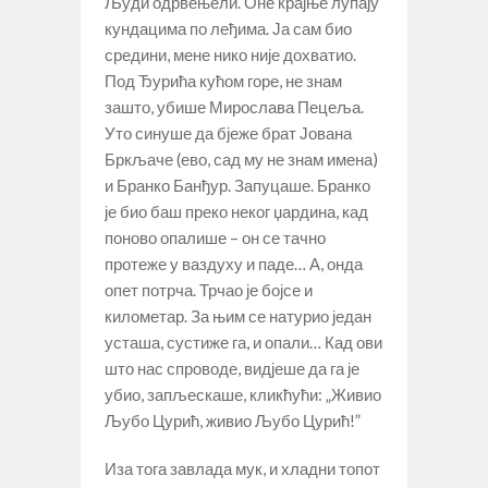
Људи одрвењели. Оне крајње лупају
кундацима по леђима. Ја сам био
средини, мене нико није дохватио.
Под Ђурића кућом горе, не знам
зашто, убише Мирослава Пецеља.
Уто синуше да бјеже брат Јована
Бркљаче (ево, сад му не знам имена)
и Бранко Банђур. Запуцаше. Бранко
је био баш преко неког џардина, кад
поново опалише – он се тачно
протеже у ваздуху и паде… А, онда
опет потрча. Трчао је бојсе и
километар. За њим се натурио један
усташа, сустиже га, и опали… Кад ови
што нас спроводе, видјеше да га је
убио, запљескаше, кликћући: „Живио
Љубо Цурић, живио Љубо Цурић!”
Иза тога завлада мук, и хладни топот