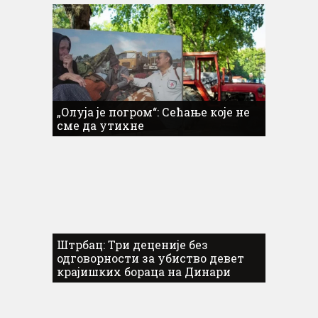
„Олуја је погром“: Сећање које не
сме да утихне
Штрбац: Три деценије без
одговорности за убиство девет
крајишких бораца на Динари