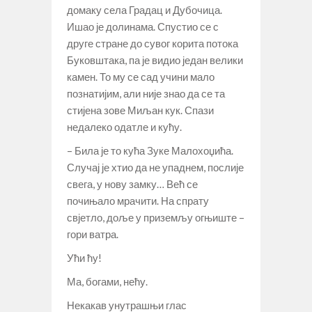
домаку села Градац и Дубочица.
Ишао је долинама. Спустио се с
друге стране до сувог корита потока
Буковштака, па је видио један велики
камен. То му се сад учини мало
познатијим, али није знао да се та
стијена зове Миљан кук. Спази
недалеко одатле и кућу.
– Била је то кућа Зуке Малохоџића.
Случај је хтио да не упаднем, послије
свега, у нову замку… Већ се
почињало мрачити. На спрату
свјетло, доље у приземљу огњиште –
гори ватра.
Ући ћу!
Ма, богами, нећу.
Некакав унутрашњи глас