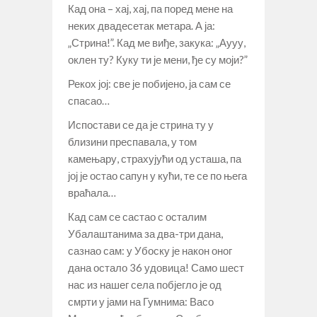
Кад она – хај, хај, па поред мене на
неких двадесетак метара. А ја:
„Стрина!”. Кад ме виђе, закука: „Аууу,
оклен ту? Куку ти је мени, ђе су моји?”
Рекох јој: све је побијено, ја сам се
спасао…
Испостави се да је стрина ту у
близини преспавала, у том
камењару, страхујући од усташа, па
јој је остао сапун у кући, те се по њега
враћала…
Кад сам се састао с осталим
Убалаштанима за два-три дана,
сазнао сам: у Убоску је након оног
дана остало 36 удовица! Само шест
нас из нашег села побјегло је од
смрти у јами на Гумнима: Васо