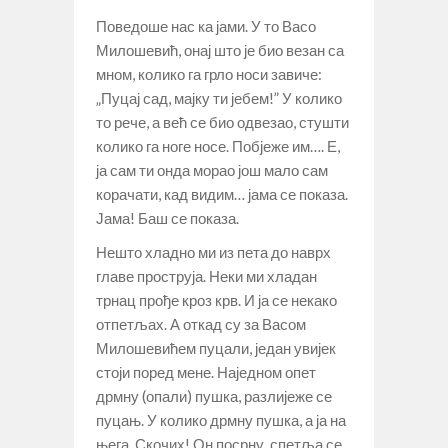
Поведоше нас ка јами. У то Васо
Милошевић, онај што је био везан са
мном, колико га грло носи завиче:
„Пуцај сад, мајку ти јебем!” У колико
то рече, а већ се био одвезао, стушти
колико га ноге носе. Побјеже им…. Е,
ја сам ти онда морао још мало сам
корачати, кад видим… јама се показа.
Јама! Баш се показа.
Нешто хладно ми из пета до наврх
главе проструја. Неки ми хладан
трнац прође кроз крв. И ја се некако
отпетљах. А откад су за Васом
Милошевићем пуцали, један увијек
стоји поред мене. Наједном опет
дрмну (опали) пушка, разлијеже се
пуцањ. У колико дрмну пушка, а ја на
њега. Скочих! Он посрну, спетља се.