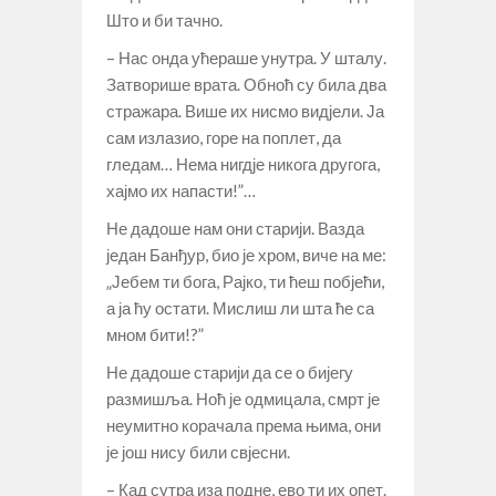
Што и би тачно.
– Нас онда ућераше унутра. У шталу.
Затворише врата. Обноћ су била два
стражара. Више их нисмо видјели. Ја
сам излазио, горе на поплет, да
гледам… Нема нигдје никога другога,
хајмо их напасти!”…
Не дадоше нам они старији. Вазда
један Банђур, био је хром, виче на ме:
„Јебем ти бога, Рајко, ти ћеш побјећи,
а ја ћу остати. Мислиш ли шта ће са
мном бити!?”
Не дадоше старији да се о бијегу
размишља. Ноћ је одмицала, смрт је
неумитно корачала према њима, они
је још нису били свјесни.
– Кад сутра иза подне, ево ти их опет.