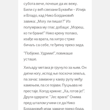
субота вече, почеше да их вежу.
Били су већ свезани Буквићи – Илија
и Владо, кад Нико Богдановић
завика: „Могу ли пишат?” Из
полумрака му глас добаци: „Мореш,
ко ти брани!” Нико крену полако,
изађе на врата, па хитро стрже
бичаљ са себе, те ђипну преко зида.
“Побјеже. Удриии!”, повикаше
усташе.
Хиљаду метака је грунуло за њим. Он
дигни ногу, испод ње поскочи земља,
па зачас замакни у какву рупу међу
камењем, па се појави. Пуцњава не
престаје. Когод крикне: „Ха, готов је!”.
Други одврати: “Јес врага!” Онима
пред шталом учини се да Нико
Богдановић ипак замаче преко брда.