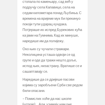
стопала по камењару, сад већ у
подручју села Капавице, села на
седам километара понад Љубиња. С
времена на вријеме мук би прекинуо
покоји тупи ударац кундака.
Потјераше их испред Бурекових кућа
ка јами на Гумнима. Кад их минуше,
наредише им да полијежу.
Око њих су чучали стражари.
Неколицина усташа одвоји се од
групе и оде да тражи нешто доље,
испод њих, низастрану. Вратише се и
сашаптавају се.
Наредише да се дријеше пасови
којима су заробљени Срби све редом
били опасани.
– Помислих хоће да нас шкопе
(штроје)… Али, узимају нам оне