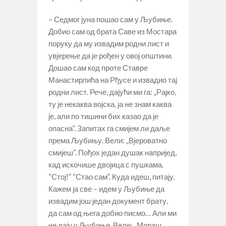
– Седмог јуна пошао сам у Љубиње.
Добио сам од брата Саве из Мостара
поруку да му извадим родни лист и
увјерење да је рођен у овој општини.
Дошао сам код проте Ставре
Манастирлића на Рђусе и извадио тај
родни лист. Рече, дајући ми га: „Рајко,
ту је некаква војска, ја не знам каква
је, али по тишини бих казао да је
опасна”. Запитах га смијем ли даље
према Љубињу. Вели: „Вјероватно
смијеш“. Пођох један душак напријед,
кад искочише двојица с пушкама.
“Стој!” “Стао сам”. Куда идеш, питају.
Кажем ја све – идем у Љубиње да
извадим још један документ брату,
да сам од њега добио писмо… Али ми
не дају у Љубиње. Веле: „Мораш