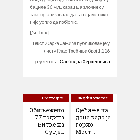
бациле 36 мушкараца, а злочин су
тако организовале да са те јаме нико
није успио да побјегне.
[/su_box]
Текст Жарка Јањића публикован је у
листу Глас Требиња број 1.116
Преузето са:
Слободна Херцеговина
Претходни
Следећи чланак
чланак
Обиљежено
Сјећање на
77 година
дане када је
Битке на
горио
Сутје...
Мост...