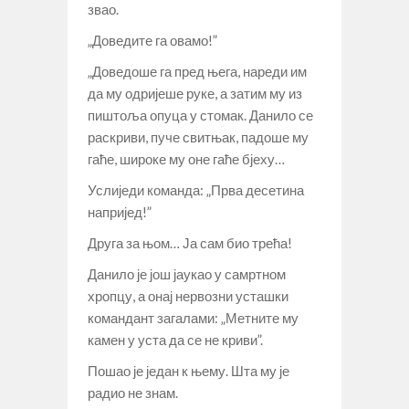
звао.
„Доведите га овамо!”
„Доведоше га пред њега, нареди им
да му одријеше руке, а затим му из
пиштоља опуца у стомак. Данило се
раскриви, пуче свитњак, падоше му
гаће, широке му оне гаће бјеху…
Услиједи команда: „Прва десетина
напријед!”
Друга за њом… Ја сам био трећа!
Данило је још јаукао у самртном
хропцу, а онај нервозни усташки
командант загалами: „Метните му
камен у уста да се не криви”.
Пошао је један к њему. Шта му је
радио не знам.