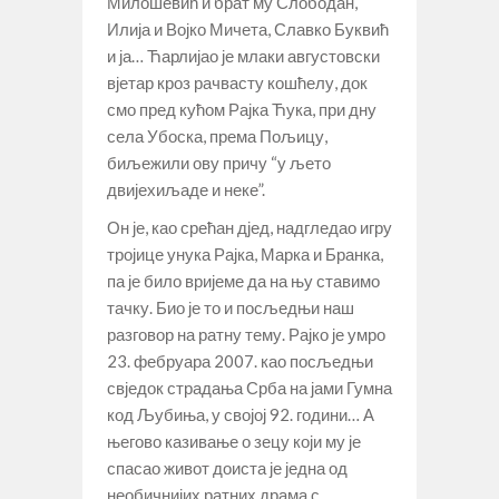
Милошевић и брат му Слободан,
Илија и Војко Мичета, Славко Буквић
и ја… Ћарлијао је млаки августовски
вјетар кроз рачвасту кошћелу, док
смо пред кућом Рајка Ћука, при дну
села Убоска, према Пољицу,
биљежили ову причу “у љето
двијехиљаде и неке”.
Он је, као срећан дјед, надгледао игру
тројице унука Рајка, Марка и Бранка,
па је било вријеме да на њу ставимо
тачку. Био је то и посљедњи наш
разговор на ратну тему. Рајко је умро
23. фебруара 2007. као посљедњи
свједок страдања Срба на јами Гумна
код Љубиња, у својој 92. години… А
његово казивање о зецу који му је
спасао живот доиста је једна од
необичнијих ратних драма с