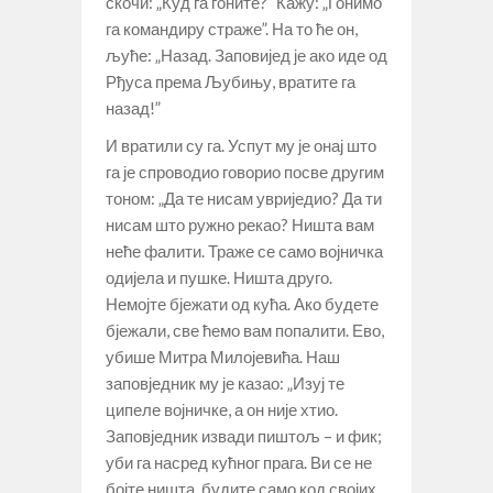
скочи: „Куд га гоните?” Кажу: „Гонимо
га командиру страже”. На то ће он,
љуће: „Назад. Заповијед је ако иде од
Рђуса према Љубињу, вратите га
назад!”
И вратили су га. Успут му је онај што
га је спроводио говорио посве другим
тоном: „Да те нисам увриједио? Да ти
нисам што ружно рекао? Ништа вам
неће фалити. Траже се само војничка
одијела и пушке. Ништа друго.
Немојте бјежати од кућа. Ако будете
бјежали, све ћемо вам попалити. Ево,
убише Митра Милојевића. Наш
заповједник му је казао: „Изуј те
ципеле војничке, а он није хтио.
Заповједник извади пиштољ – и фик;
уби га насред кућног прага. Ви се не
бојте ништа, будите само код својих