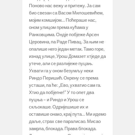
Поново нас вежу и притежу. Ја сам
био свезан са Васом Милошевићем,
мојим комшијом… Поћераше нас,
оном улицом према кућама у
Ранковцима. Ондје побјеже Арсен
Церовина, па Раде Пивац. За њим не
опалише него један метак. Тамо горе,
изнад улице, Урош Домазет хтједе да
утече, али се разлијеже пуцањ.
Ухвати га у оном безумљу неки
Риндо Перишић. Окрену се према
усташи, па ће: „Ево, ухватио сам га.
Хтио да побјегне!” У то опет два
пуцња – и Риндо и Урош се
скљокаше. Одријешише их и
оставише онако, крај пута… Ми идемо
даље, страх све паралисао. Мисао
замрла, блокада. Права блокада.