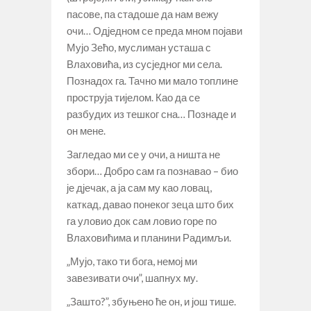
пасове, па стадоше да нам вежу
очи… Одједном се преда мном појави
Мујо Зећо, муслиман усташа с
Влаховића, из сусједног ми села.
Познадох га. Тачно ми мало топлине
проструја тијелом. Као да се
разбудих из тешког сна… Познаде и
он мене.
Загледао ми се у очи, а ништа не
збори… Добро сам га познавао – био
је дјечак, а ја сам му као ловац,
каткад, давао понеког зеца што бих
га уловио док сам ловио горе по
Влаховићима и планини Радимљи.
„Мујо, тако ти бога, немој ми
завезивати очи”, шапнух му.
„Зашто?”, збуњено ће он, и још тише.