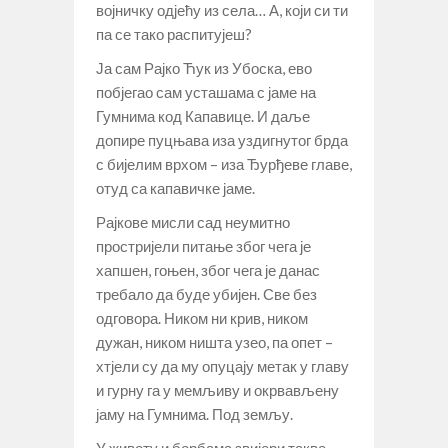
војничку одјећу из села… А, који си ти
па се тако распитујеш?
Ја сам Рајко Ћук из Убоска, ево
побјегао сам усташама с јаме на
Гумнима код Капавице. И даље
допире пуцњава иза уздигнутог брда
с бијелим врхом – иза Ђурђеве главе,
отуд са капавичке јаме.
Рајкове мисли сад неумитно
простријели питање због чега је
хапшен, гоњен, због чега је данас
требало да буде убијен. Све без
одговора. Ником ни крив, ником
дужан, ником ништа узео, па опет –
хтјели су да му опуцају метак у главу
и гурну га у мемљиву и окрвављену
јаму на Гумнима. Под земљу.
У животу и борбама звијери такве