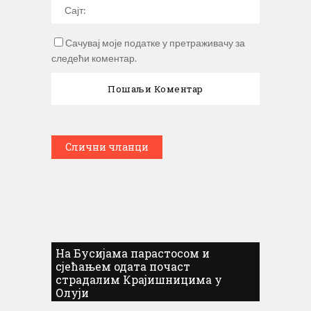
Сачувај моје податке у претраживачу за
следећи коментар.
Слични чланци
На Бусијама парастосом и
сјећањем одата почаст
страдалим Крајишницима у
Олуји