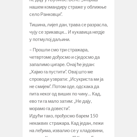
нашем командиру страже у оближње
село Ранковци”.
Тишина, лијеп дан, трава се разрасла,
чују се зрикавци… И кукавица негдје
у потмулој даљини.
– Прошли смо три стражара,
четвртоме дођосмо и сједосмо да
запалимо цигаре. Онај ће један:
„Хајмо га пустити”. Овај што ме
спроводи узврати: „Исукриста ми ја
не смијем”. Потом оде, одскака да
пита неког од виших по чину… Кад,
ево ти га мало затим: „Не дају,
морамо га довести”.
Идући тако, прођосмо барем 150
некаквих стражара. Кад један, лежи
на леђима, извалио се у хладовини,