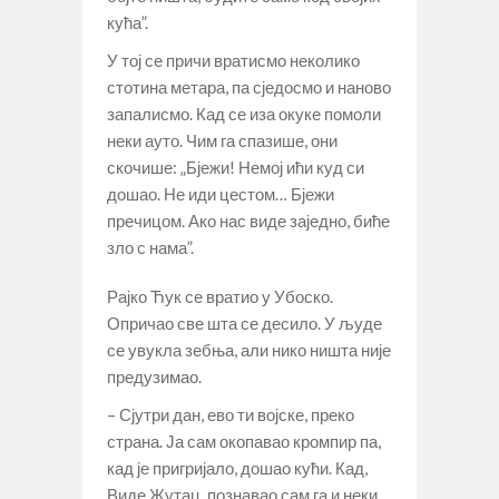
кућа”.
У тој се причи вратисмо неколико
стотина метара, па сједосмо и наново
запалисмо. Кад се иза окуке помоли
неки ауто. Чим га спазише, они
скочише: „Бјежи! Немој ићи куд си
дошао. Не иди цестом… Бјежи
пречицом. Ако нас виде заједно, биће
зло с нама”.
Рајко Ћук се вратио у Убоско.
Опричао све шта се десило. У људе
се увукла зебња, али нико ништа није
предузимао.
– Сјутри дан, ево ти војске, преко
страна. Ја сам окопавао кромпир па,
кад је пригријало, дошао кући. Кад,
Виде Жутац, познавао сам га и неки