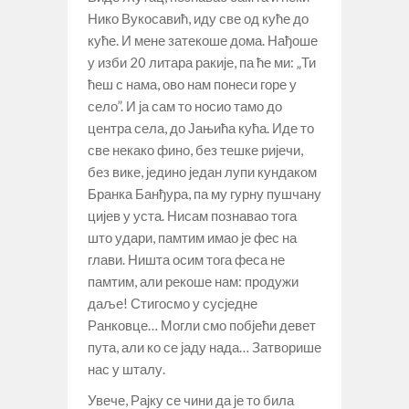
Нико Вукосавић, иду све од куће до
куће. И мене затекоше дома. Нађоше
у изби 20 литара ракије, па ће ми: „Ти
ћеш с нама, ово нам понеси горе у
село”. И ја сам то носио тамо до
центра села, до Јањића кућа. Иде то
све некако фино, без тешке ријечи,
без вике, једино један лупи кундаком
Бранка Банђура, па му гурну пушчану
цијев у уста. Нисам познавао тога
што удари, памтим имао је фес на
глави. Ништа осим тога феса не
памтим, али рекоше нам: продужи
даље! Стигосмо у сусједне
Ранковце… Могли смо побјећи девет
пута, али ко се јаду нада… Затворише
нас у шталу.
Увече, Рајку се чини да је то била