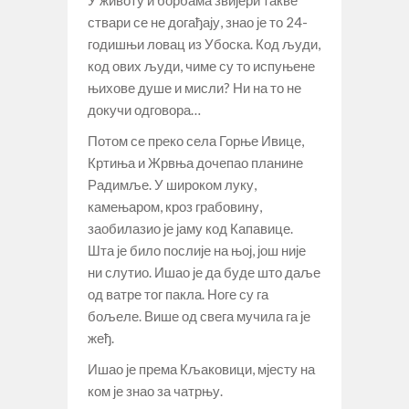
ствари се не догађају, знао је то 24-
годишњи ловац из Убоска. Код људи,
код ових људи, чиме су то испуњене
њихове душе и мисли? Ни на то не
докучи одговора…
Потом се преко села Горње Ивице,
Кртиња и Жрвња дочепао планине
Радимље. У широком луку,
камењаром, кроз грабовину,
заобилазио је јаму код Капавице.
Шта је било послије на њој, још није
ни слутио. Ишао је да буде што даље
од ватре тог пакла. Ноге су га
бољеле. Више од свега мучила га је
жеђ.
Ишао је према Кљаковици, мјесту на
ком је знао за чатрњу.