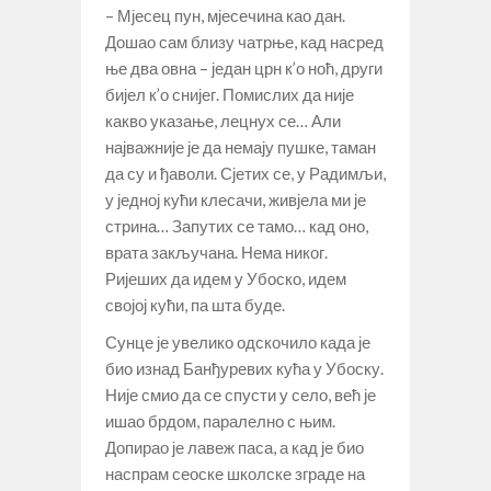
– Мјесец пун, мјесечина као дан.
Дошао сам близу чатрње, кад насред
ње два овна – један црн к’о ноћ, други
бијел к’о снијег. Помислих да није
какво указање, лецнух се… Али
најважније је да немају пушке, таман
да су и ђаволи. Сјетих се, у Радимљи,
у једној кући клесачи, живјела ми је
стрина… Запутих се тамо… кад оно,
врата закључана. Нема никог.
Ријеших да идем у Убоско, идем
својој кући, па шта буде.
Сунце је увелико одскочило када је
био изнад Банђуревих кућа у Убоску.
Није смио да се спусти у село, већ је
ишао брдом, паралелно с њим.
Допирао је лавеж паса, а кад је био
наспрам сеоске школске зграде на