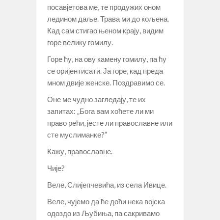
посавјетова ме, те продужих оном
ледином даље. Трава ми до кољена.
Кад сам стигао њеном крају, видим
горе велику гомилу.
Горе ћу, на ову камену гомилу, па ћу
се оријентисати. Ја горе, кад преда
мном двије женске. Поздравимо се.
Оне ме чудно загледају, те их
запитах: „Бога вам хоћете ли ми
право рећи, јесте ли православне или
сте муслиманке?”
Кажу, православне.
Чије?
Веле, Слијепчевића, из села Ивице.
Веле, чујемо да ће доћи нека војска
одоздо из Љубиња, па сакривамо