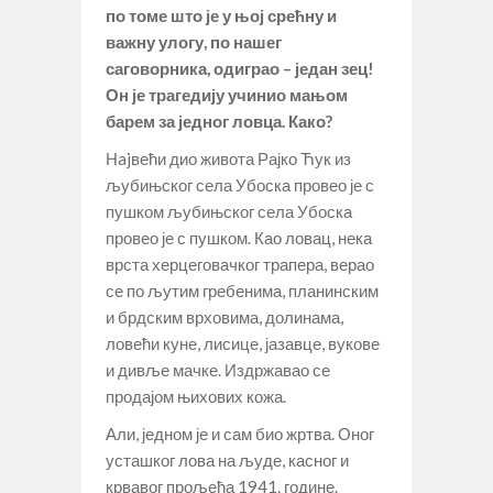
по томе што је у њој срећну и
важну улогу, по нашег
саговорника, одиграо – један зец!
Он је трагедију учинио мањом
барем за једног ловца. Како?
Нajвећи дио живота Рајко Ћук из
љубињског села Убоска провео је с
пушком љубињског села Убоска
провео је с пушком. Као ловац, нека
врста херцеговачког трапера, верао
се по љутим гребенима, планинским
и брдским врховима, долинама,
ловећи куне, лисице, јазавце, вукове
и дивље мачке. Издржавао се
продајом њихових кожа.
Али, једном је и сам био жртва. Оног
усташког лова на људе, касног и
крвавог прољећа 1941. године.