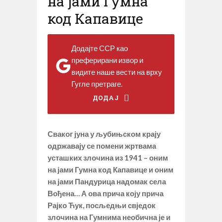
на јами Гумна
код Капавице
Додајте ССР као
преферирани извор и
видите наше вести на врху
Гугле претраге.
ДОДАЈ
Сваког јуна у љубињском крају
одржавају се помени жртвама
усташких злочина из 1941 – оним
на јами Гумна код Капавице и оним
на јами Пандурица надомак села
Вођена… А ова прича коју прича
Рајко Ћук, посљедњи свједок
злочина на Гумнима необична је и