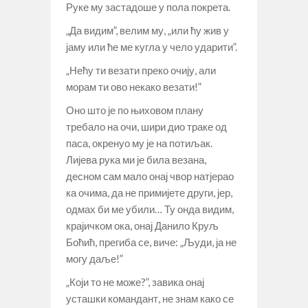
Руке му застадоше у пола покрета.
„Да видим”, велим му, „или ћу жив у
јаму или ће ме кугла у чело ударити”.
„Нећу ти везати преко очију, али
морам ти ово некако везати!”
Оно што је по њиховом плану
требало на очи, шири дио траке од
паса, окренуо му је на потиљак.
Лијева рука ми је била везана,
десном сам мало онај чвор натјерао
ка очима, да не примијете други, јер,
одмах би ме убили… Ту онда видим,
крајичком ока, онај Данило Круљ
Боћић, прегиба се, виче: „Људи, ја не
могу даље!”
„Који то не може?”, завика онај
усташки командант, не знам како се