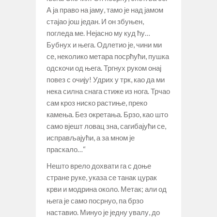
А ја право на јаму, тамо је над јамом
стајао још један. И он збуњен,
погледа ме. Нејасно му куд ћу…
Бубнух и њега. Одлетио је, чини ми
се, неколико метара посрћући, пушка
одскочи од њега. Тргнух руком онај
повез с очију! Удрих у трк, као да ми
нека силна снага стиже из нога. Трчао
сам кроз ниско растиње, преко
камења. Без окретања. Брзо, као што
само вјешт ловац зна, сагибајући се,
исправљајући, а за мном је
праскало…“
Нешто врело дохвати га с доње
стране руке, указа се танак цурак
крви и модрина около. Метак; али од
њега је само посрнуо, па брзо
наставио. Минуо је једну увалу, до