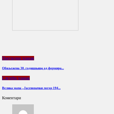
Претходни чланак
Обиљежена 30. годишњица од формира...
Следећи чланак
Велика мапа „Јасеновачки логор 194...
Коментари