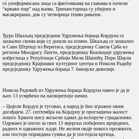
се униформисана лица са фантомкама на главама и почели
“крвави пир” над њима. Тринаесторица су убијени и
масакрирани, док су четворица тешко рањени.
Ђуро Шкаљац предсједник Удружења бораца Кордуна се
захвалио свима који су дошли на помен. Шкаљац се захвалио
и Сави Штрпцу из Веритаса, предсједнику Савеза Срба из
региона Миодрагу Линти, предсједнику Коалиције удружења
избјеглица у Републици Србији Мили Шапићу, Пери Шаули
предсједнику Крајишког културног центра и Николи Радићу
предсједнику Удружења бораца 7. банијске дивизије.
Никола Радовић из Удружења бораца Кордуна навео је да је
њих 13 усмрћено на насвирепији начин.
– Цијели Кордун је туговао, а народ је био згрожен овим
догађајем. 27. септембра на Кордуну је проглашена жалост
пошто Хрвати нису жељели одмах да испоруче страдалнике.
Одржано је опело за свих 13 звјерски побијених вриједних,
радних и одважних људи. Не желим овдје никога прозивати,
али постоји оправдана сумња да је постојала кртица,