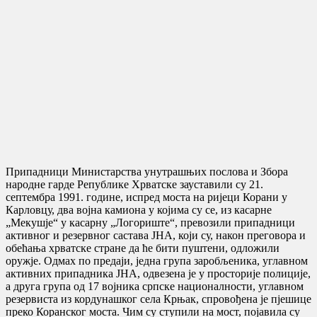
Припадници Министарства унутрашњих послова и Збора
народне гарде Републике Хрватске зауставили су 21.
септембра 1991. године, испред моста на ријеци Корани у
Карловцу, два војна камиона у којима су се, из касарне
„Мекушје“ у касарну „Логориште“, превозили припадници
активног и резервног састава ЈНА, који су, након преговора и
обећања хрватске стране да ће бити пуштени, одложили
оружје. Одмах по предаји, једна група заробљеника, углавном
активних припадника ЈНА, одвезена је у просторије полиције,
а друга група од 17 војника српске националности, углавном
резервиста из кордунашког села Крњак, спровођена је пјешице
преко Коранског моста. Чим су ступили на мост, појавила су