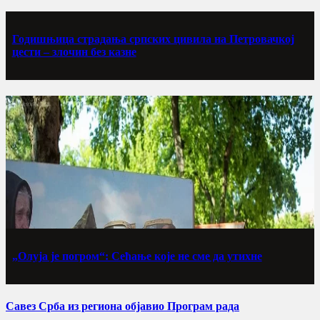
Годишњица страдања српских цивила на Петровачкој
цести – злочин без казне
„Олуја је погром“: Сећање које не сме да утихне
Савез Срба из региона објавио Програм рада