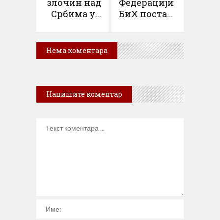
злочин над
Федерацији
Србима у...
БиХ поста...
Нема коментара
Напишите коментар