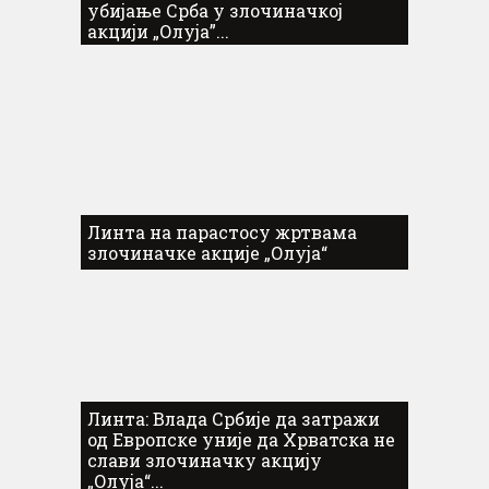
убијање Срба у злочиначкој
акцији „Олуја”...
Линта на парастосу жртвама
злочиначке акције „Олуја“
Линта: Влада Србије да затражи
од Европске уније да Хрватска не
слави злочиначку акцију
„Олуја“...