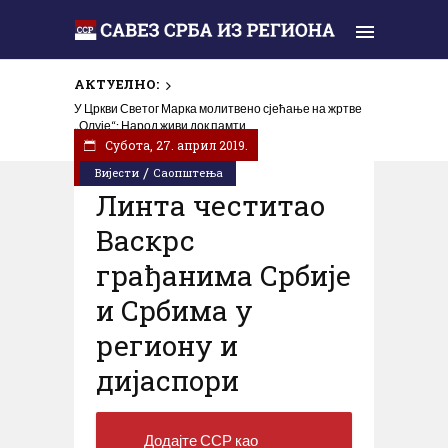
АКТУЕЛНО:
У Цркви Светог Марка молитвено сјећање на жртве
„Олује“: Народ живи док памти
Субота, 27. април 2019.
/
Вијести
Саопштења
Линта честитао
Васкрс
грађанима Србије
и Србима у
региону и
дијаспори
Додајте ССР као