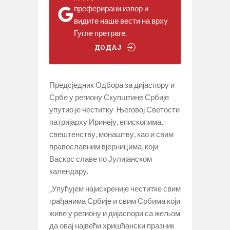
преферирани извор и
видите наше вести на врху
Гугле претраге.
ДОДАЈ
Предсједник Одбора за дијаспору и
Србе у региону Скупштине Србије
упутио је честитку Његовој Светости
патријарху Иринеју, епископима,
свештенству, монаштву, као и свим
православним вјерницима, који
Васкрс славе по Јулијанском
календару.
„Упућујем најискреније честитке свим
грађанима Србије и свим Србима који
живе у региону и дијаспори са жељом
да овај највећи хришћански празник