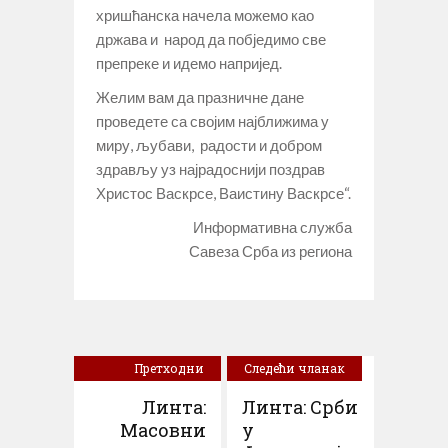
хришћанска начела можемо као
држава и народ да побједимо све
препреке и идемо напријед.
Желим вам да празничне дане
проведете са својим најближима у
миру, љубави, радости и добром
здрављу уз најрадоснији поздрав
Христос Васкрсе, Ваистину Васкрсе“.
Информативна служба
Савеза Срба из региона
Претходни
Следећи чланак
чланак
Линта:
Линта: Срби
Масовни
у