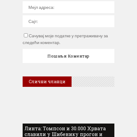
Сачувај моје податке у претраживачу за
следећи коментар.
Слични чланци
Линта: Томпсон и 30.000 Хрвата
славили у Шибенику прогон и