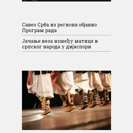
Савез Срба из региона објавио
Програм рада
Јачање веза између матице и
српског народа у дијаспори