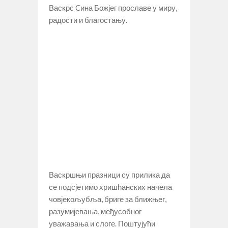
Васкрс Cина Божјег прославе у миру,
радости и благостању.
Васкршњи празници су прилика да
се подсјетимо хришћанских начела
човјекољубља, бриге за ближњег,
разумијевања, међусобног
уважавања и слоге. Поштујући