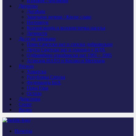
Изложбе / Филмови
Друштво
Догађаји
Завичајне вечери / Крсне славе
Интервјуи
Колонизација и колонистичка насеља
Личности
Да се не заборави
Први Свјeтски рат и српски добровољци
Други Свјетски рат и геноцид у НДХ
Одбрамбено отаџбински рат 1991 – 1995
Агресија НАТО и Косово и Метохија
Регион
Хрватска
Република Српска
Федерација БиХ
Црна Гора
Остало
Дијаспора
Спорт
Видео
Почетна