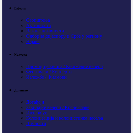
Вијести
Саопштења
Активности
Важне активности
Одбор за дијаспору и Србе у региону
Најаве
Култура
Промоције књига / Књижевне вечери
Фестивали / Концерти
Изложбе / Филмови
Друштво
Догађаји
Завичајне вечери / Крсне славе
Интервјуи
Колонизација и колонистичка насеља
Личности