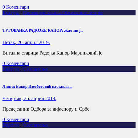
0 Коментари
Култура
/
Промоције књига / Књижевне вечери
ТУГОВАНКА РАДОЈКЕ КАПОР: Жао ми ј...
Петак, 26. април 2019.
Витална старица Радојка Капор Маринковић је
0 Коментари
Вијести
/
Саопштења
Линта: Бакир Изетбеговић наставља...
Четвртак, 25. април 2019.
Предсједник Одбора за дијаспору и Србе
0 Коментари
Вијести
/
Саопштења