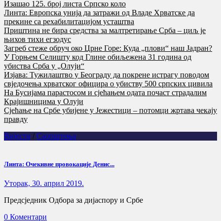
Изашао 125. број листа Српско коло
Линта: Европска унија да затражи од Владе Хрватске да
прекине са рехабилитацијом усташтва
Приштина не бира средства за малтретирање Срба – циљ је
њихов тихи егзодус
Загреб стеже обруч око Црне Горе: Куда „плови“ наш Јадран?
У Горњем Селишту код Глине обиљежена 31 година од
убиства Срба у „Олуји“
Изјава: Тужилаштво у Београду да покрене истрагу поводом
свједочења хрватског официра о убиству 500 српских цивила
На Бусијама парастосом и сјећањем одата почаст страдалим
Крајишницима у Олуји
Сјећање на Србе убијене у Јежестици – потомци жртава чекају
правду
Вијести
/
Саопштења
Линта: Очекивне провокације Денис...
Уторак, 30. април 2019.
Предсједник Одбора за дијаспору и Србе
0 Коментари