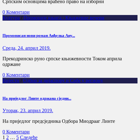
Српским основцима враћено право на изборни
0 Коментари
Култура
/
Промоције књига / Књижевне вечери
Промовисан нови роман Анђелка Ану...
Cреда, 24. април 2019.
Прекодринско руно српске књижевности Током априла
одржане
0 Коментари
Вијести
/
Одбор за дијаспору и Србе у региону
На приједлог Линте одржана сједни...
Уторак, 23. април 2019.
На приједлог предсједника Одбора Миодрааг Линте
0 Коментари
Пагинација
1
2
…
5
Следеће