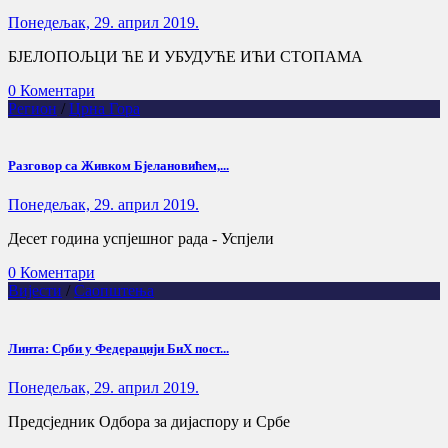
Понедељак, 29. април 2019.
БЈЕЛОПОЉЦИ ЋЕ И УБУДУЋЕ ИЋИ СТОПАМА
0 Коментари
Регион
/
Црна Гора
Рaзговор са Живком Бјелановићем,...
Понедељак, 29. април 2019.
Десет година успјешног рада - Успјели
0 Коментари
Вијести
/
Саопштења
Линта: Срби у Федерацији БиХ пост...
Понедељак, 29. април 2019.
Предсједник Одбора за дијаспору и Србе