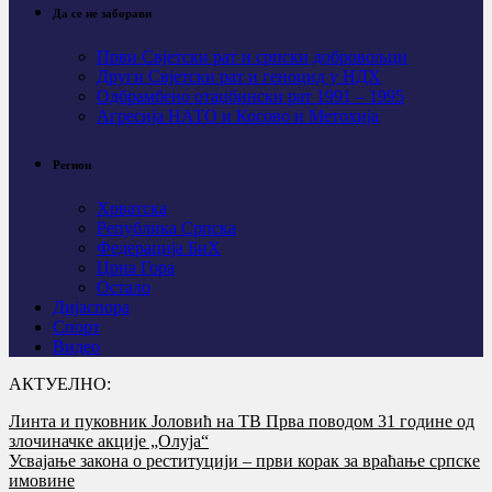
Да се не заборави
Први Свјeтски рат и српски добровољци
Други Свјетски рат и геноцид у НДХ
Одбрамбено отаџбински рат 1991 – 1995
Агресија НАТО и Косово и Метохија
Регион
Хрватска
Република Српска
Федерација БиХ
Црна Гора
Остало
Дијаспора
Спорт
Видео
АКТУЕЛНО:
Линта и пуковник Јоловић на ТВ Прва поводом 31 године од
злочиначке акције „Олуја“
Усвајање закона о реституцији – први корак за враћање српске
имовине