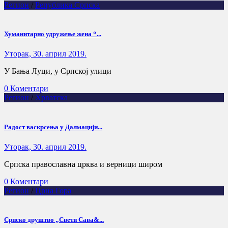
Регион
/
Република Српска
Хуманитарно удружење жена “...
Уторак, 30. април 2019.
У Бања Луци, у Српској улици
0 Коментари
Регион
/
Хрватска
Радост васкрсења у Далмацији...
Уторак, 30. април 2019.
Српска православна црква и верници широм
0 Коментари
Регион
/
Црна Гора
Српско друштво „Свети Сава&...