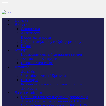
Почетна
Вијести
Саопштења
Активности
Важне активности
Одбор за дијаспору и Србе у региону
Најаве
Култура
Промоције књига / Књижевне вечери
Фестивали / Концерти
Изложбе / Филмови
Друштво
Догађаји
Завичајне вечери / Крсне славе
Интервјуи
Колонизација и колонистичка насеља
Личности
Да се не заборави
Први Свјeтски рат и српски добровољци
Други Свјетски рат и геноцид у НДХ
Одбрамбено отаџбински рат 1991 – 1995