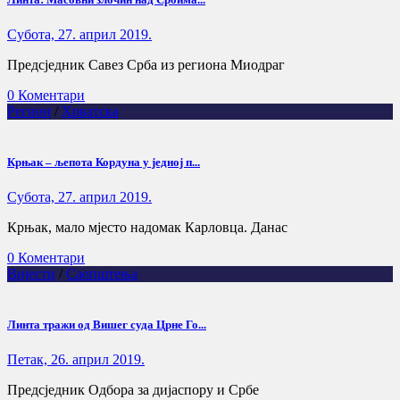
Субота, 27. април 2019.
Предсједник Савез Срба из региона Миодраг
0 Коментари
Регион
/
Хрватска
Крњак – љепота Кордуна у једној п...
Субота, 27. април 2019.
Крњак, мало мјесто надомак Карловца. Данас
0 Коментари
Вијести
/
Саопштења
Линта тражи од Вишег суда Црне Го...
Петак, 26. април 2019.
Предсједник Одбора за дијаспору и Србе