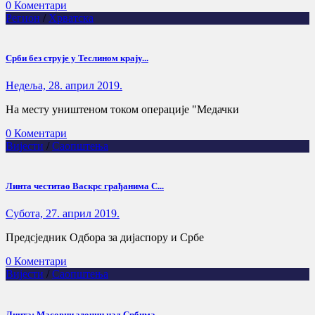
0 Коментари
Регион
/
Хрватска
Срби без струје у Теслином крају...
Недеља, 28. април 2019.
На месту уништеном током операције "Медачки
0 Коментари
Вијести
/
Саопштења
Линта честитао Васкрс грађанима С...
Субота, 27. април 2019.
Предсједник Одбора за дијаспору и Србе
0 Коментари
Вијести
/
Саопштења
Линта: Масовни злочин над Србима...