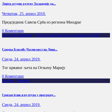
Линта осудио одлуку Холандије да...
Четвртак, 25. април 2019.
Предсједник Савеза Срба из региона Миодраг
0 Коментари
Да се не заборави
/
Други Свјетски рат и геноцид у НДХ
Сандра Благић: Часни крст на Дина...
Cреда, 24. април 2019.
Tог крвавог љета на Огњену Марију
0 Коментари
Остало
/
Регион
Српски језик и култура у програму...
Cреда, 24. април 2019.