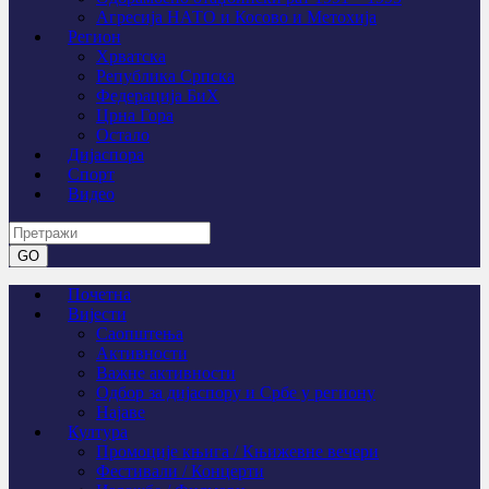
Агресија НАТО и Косово и Метохија
Регион
Хрватска
Република Српска
Федерација БиХ
Црна Гора
Остало
Дијаспора
Спорт
Видео
Почетна
Вијести
Саопштења
Активности
Важне активности
Одбор за дијаспору и Србе у региону
Најаве
Култура
Промоције књига / Књижевне вечери
Фестивали / Концерти