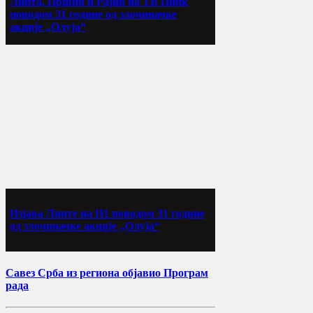
Линта, Пршић и Рајић на ТВ Пинк
поводом 31 године од злочиначке
акције „Олуја“
Изјава Линте на Н1 поводом 31 године
од злочиначке акције „Олуја“
Савез Срба из региона објавио Програм
рада