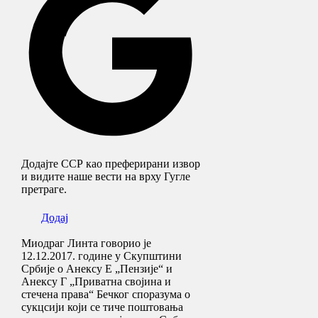
Додајте ССР као преферирани извор
и видите наше вести на врху Гугле
претраге.
Додај
Mиодраг Линта говорио је
12.12.2017. године у Скупштини
Србије о Анексу Е „Пензије“ и
Анексу Г „Приватна својина и
стечена права“ Бечког споразума о
сукцсији који се тиче поштовања