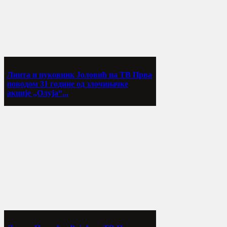
Линта и пуковник Јоловић на ТВ Прва
поводом 31 године од злочиначке
акције „Олуја“...