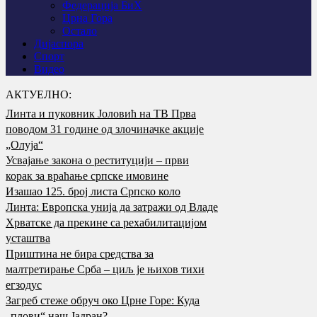
Федерација БиХ
Црна Гора
Остало
Дијаспора
Спорт
Видео
АКТУЕЛНО:
Линта и пуковник Јоловић на ТВ Прва
поводом 31 године од злочиначке акције
„Олуја“
Усвајање закона о реституцији – први
корак за враћање српске имовине
Изашао 125. број листа Српско коло
Линта: Европска унија да затражи од Владе
Хрватске да прекине са рехабилитацијом
усташтва
Приштина не бира средства за
малтретирање Срба – циљ је њихов тихи
егзодус
Загреб стеже обруч око Црне Горе: Куда
„плови“ наш Јадран?