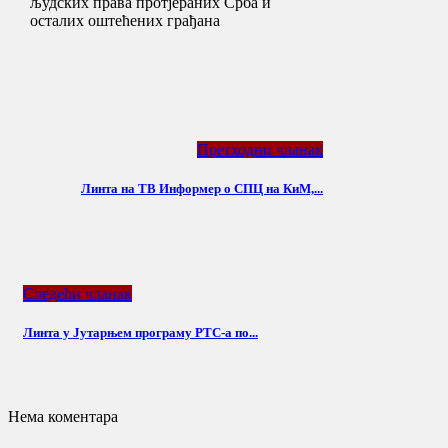
људских права протјераних Срба и
осталих оштећених грађана
Претходни чланак
Линта на ТВ Информер о СПЦ на КиМ,...
Следећи чланак
Линта у Јутарњем програму РТС-а по...
Нема коментара