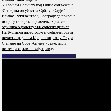
У Горњем Селишту код Глине обиљежена
31 година од убиства Срба у „Олуји“
Изјава: Тужилаштво у Београду да покрене
истрагу поводом свједочења хрватског
официра о убиству 500 српских цивила
На Бусијама парастосом и сјећањем одата
почаст страдалим Крајишницима у Олуји
Сјећање на Србе убијене у Јежестици –
потомци жртава чекају правду
Видео