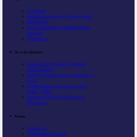
Догађаји
Завичајне вечери / Крсне славе
Интервјуи
Колонизација и колонистичка
насеља
Личности
Да се не заборави
Први Свјeтски рат и српски
добровољци
Други Свјетски рат и геноцид у
НДХ
Одбрамбено отаџбински рат
1991 – 1995
Агресија НАТО и Косово и
Метохија
Регион
Хрватска
Република Српска