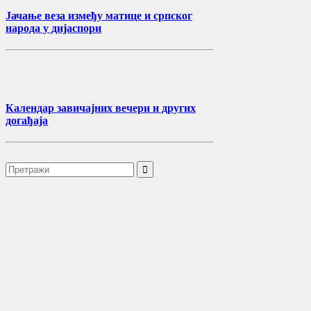
Јачање веза између матице и српског
народа у дијаспори
Календар завичајних вечери и других
догађаја