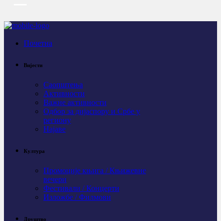
Почетна
Вијести
Саопштења
Активности
Важне активности
Одбор за дијаспору и Србе у
региону
Најаве
Култура
Промоције књига / Књижевне
вечери
Фестивали / Концерти
Изложбе / Филмови
Друштво