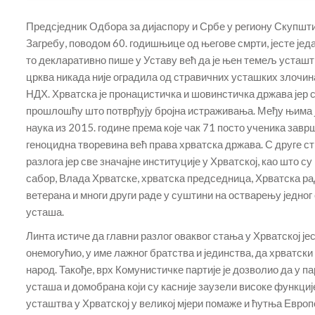
Предсједник Одбора за дијаспору и Србе у региону Скупшт
Загребу, поводом 60. годишњице од његове смрти, јесте је
то декларативно пише у Уставу већ да је њен темељ усташтво
црква никада није оградила од стравичних усташких злочин
НДХ. Хрватска је пронацистичка и шовинстичка држава јер с
прошлошћу што потврђују бројна истраживања. Међу њима 
наука из 2015. године према које чак 71 посто ученика зав
геноцидна творевина већ права хрватска држава. С друге с
разлога јер све значајне институције у Хрватској, као што с
сабор, Влада Хрватске, хрватска председница, Хрватска р
ветерана и многи други раде у суштини на остварењу једног
усташа.
Линта истиче да главни разлог оваквог стања у Хрватској је
онемогућио, у име лажног братства и јединства, да хрватск
народ. Такође, врх Комунистичке партије је дозволио да у п
усташа и домобрана који су касније заузели високе функци
усташтва у Хрватској у великој мјери помаже и ћутња Европс