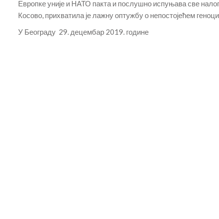
Европке уније и НАТО пакта и послушно испуњава све налоге
Косово, прихватила је лажну оптужбу о непостојећем геноци
У Београду 29. децембар 2019. године
И
С