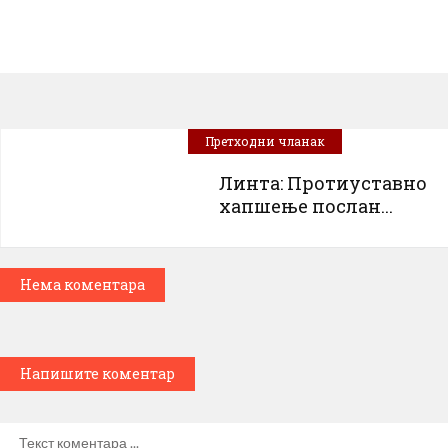
Претходни чланак
Линта: Протиуставно
хапшење послан...
Нема коментара
Напишите коментар