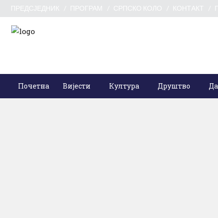
ПРЕДСЈЕДНИК
ПРОГРАМ
СРПСКО КОЛО
КОНТАКТ
Почетна
Вијести
Култура
Друштво
Да
/
Вијести
Саопштења
Линта честитао
Нову годину: У 202.
Уторак, 31. децембар 201
Предсједник Одбора за
дијаспору и Србе
0 Коментари
/
Вијести
Саопштења