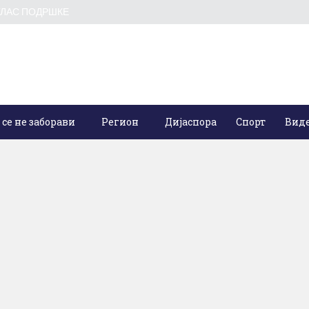
ГЛАС ПОДРШКЕ
 се не заборави
Регион
Дијаспора
Спорт
Вид
/
Регион
Црна Гора
Десетине хи
..
вјерника шир
9.
Уторак, 31. децем
Широм Црне горе о
0 Коментари
/
Догађаји
Друштво