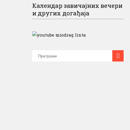
ина иза
Календар завичајних вечери
..
и других догађаја
бар 2019.
 на
ојевић
а...
бар 2019.
-српског
мије