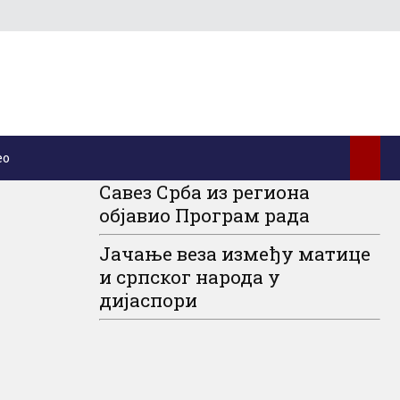
ео
Савез Срба из региона
љада
објавио Програм рада
ом Цр...
Јачање веза између матице
бар 2019.
и српског народа у
вих дана у
дијаспори