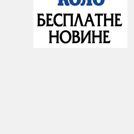
бар 2019.
 и овог се
војних
бар 2019.
е војних
купили
ут у
бије...