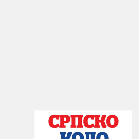
агребу
бар 2019.
а за
ца
осу...