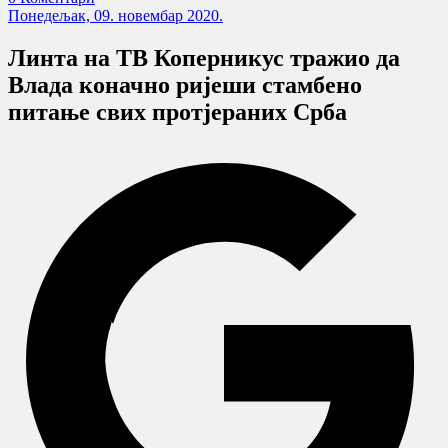
Понедељак, 09. новембар 2020.
Линта на ТВ Коперникус тражио да
Влада коначно ријеши стамбено
питање свих протјераних Срба