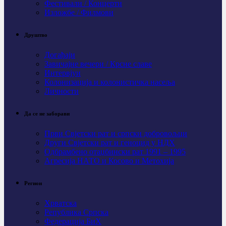
Фестивали / Концерти
Изложбе / Филмови
Друштво
Догађаји
Завичајне вечери / Крсне славе
Интервјуи
Колонизација и колонистичка насеља
Личности
Да се не заборави
Први Свјeтски рат и српски добровољци
Други Свјетски рат и геноцид у НДХ
Одбрамбено отаџбински рат 1991 – 1995
Агресија НАТО и Косово и Метохија
Регион
Хрватска
Република Српска
Федерација БиХ