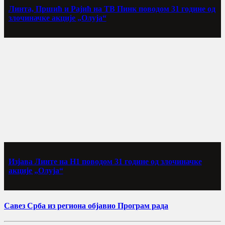
Линта, Пршић и Рајић на ТВ Пинк поводом 31 године од
злочиначке акције „Олуја“
Изјава Линте на Н1 поводом 31 године од злочиначке
акције „Олуја“
Савез Срба из региона објавио Програм рада