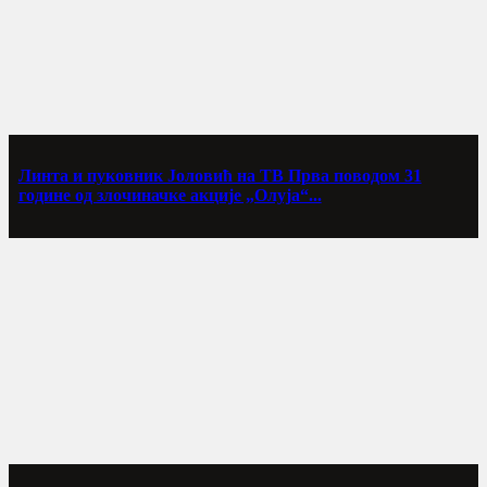
Линта и пуковник Јоловић на ТВ Прва поводом 31
године од злочиначке акције „Олуја“...