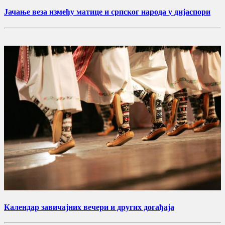
Јачање веза између матице и српског народа у дијаспори
Календар завичајних вечери и других догађаја