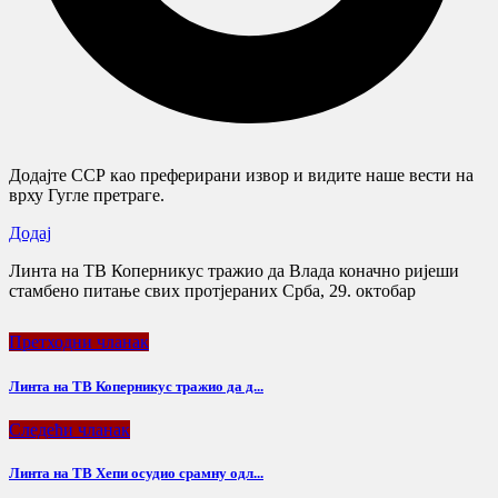
Додајте ССР као преферирани извор и видите наше вести на
врху Гугле претраге.
Додај
Линта на ТВ Коперникус тражио да Влада коначно ријеши
стамбено питање свих протјераних Срба, 29. октобар
Претходни чланак
Линта на ТВ Коперникус тражио да д...
Следећи чланак
Линта на ТВ Хепи осудио срамну одл...