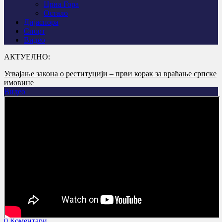
Црна Гора
Остало
Дијаспора
Спорт
Видео
АКТУЕЛНО:
Изашао 125. број листа Српско коло
Видео
0 Коментари