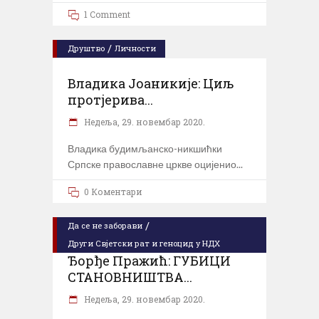
1 Comment
/
Друштво
Личности
Владика Јоаникије: Циљ
протјерива...
Недеља, 29. новембар 2020.
Владика будимљанско-никшићки
Српске православне цркве оцијенио
0 Коментари
/
Да се не заборави
Други Свјетски рат и геноцид у НДХ
Ђорђе Пражић: ГУБИЦИ
СТАНОВНИШТВА...
Недеља, 29. новембар 2020.