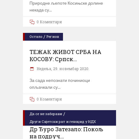
Природне љепоте Косињске долине
некада су
0 Коментари
/
Остало
Регион
ТЕЖАК ЖИВОТ СРБА НА
КОСОВУ: Српск...
Недеља, 29. новембар 2020.
За сада непознати починиоци
опљачкали су
0 Коментари
/
Да се не заборави
Други Свјетски рат и геноцид у НДХ
Др Ђуро Затезало: Покољ
на подруч...