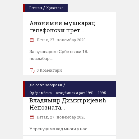
/
Регион
Хрватска
Анонимни мушкарац
телефонски прет...
Петак, 27. новембар 2020.
За вуковарске Србе сваки 18.
новембар
0 Коментари
/
Да се не заборави
Одбрамбено – отаџбински рат 1991 – 1995
Владимир Димитријевић:
Непозната...
Петак, 27. новембар 2020.
У тренуцима кад многи у нас