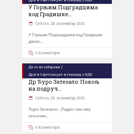
У Горњим Подградцима
код Градишке...
Субота, 28. новембар 2020.
У Горњим Подградцима код Градишке
данас
0 Коментари
/
Да се не заборави
Други Свјетски рат и геноцид у НДХ
Др Ђуро Затезало: Покољ
на подруч...
Субота, 28. новембар 2020.
Ђуро Затезало: „Радио сам свој
сељачки
0 Коментари