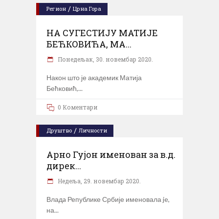
/
Регион
Црна Гора
НА СУГЕСТИЈУ МАТИЈЕ
БЕЋКОВИЋА, МА...
Понедељак, 30. новембар 2020.
Након што је академик Матија
Бећковић,
0 Коментари
/
Друштво
Личности
Арно Гујон именован за в.д.
дирек...
Недеља, 29. новембар 2020.
Владa Републике Србије именовала je,
на