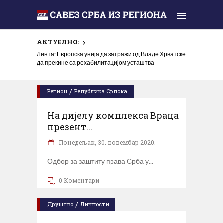
АКТУЕЛНО:
Линта: Европска унија да затражи од Владе Хрватске
да прекине са рехабилитацијом усташтва
/
Регион
Република Српска
На дијелу комплекса Враца
презент...
Понедељак, 30. новембар 2020.
Одбор за заштиту права Срба у
0 Коментари
/
Друштво
Личности