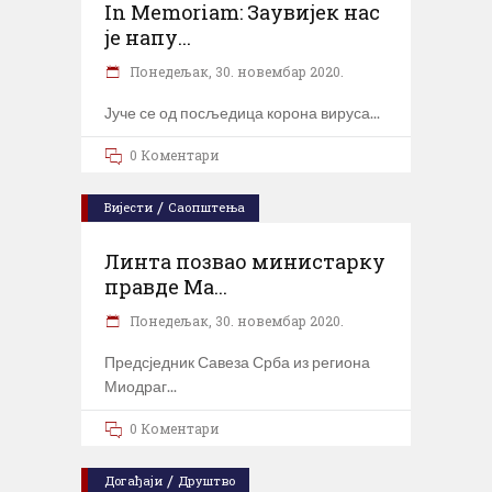
In Memoriam: Заувијек нас
је напу...
Понедељак, 30. новембар 2020.
Јуче се од посљедица корона вируса
0 Коментари
/
Вијести
Саопштења
Линта позвао министарку
правде Ма...
Понедељак, 30. новембар 2020.
Предсједник Савеза Срба из региона
Миодраг
0 Коментари
/
Догађаји
Друштво