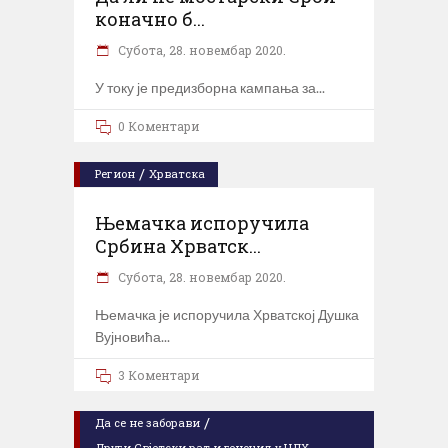
коначно б...
Субота, 28. новембар 2020.
У току је предизборна кампања за
0 Коментари
/
Регион
Хрватска
Њемачка испоручила
Србина Хрватск...
Субота, 28. новембар 2020.
Њемачка је испоручила Хрватској Душка
Вујновића
3 Коментари
/
Да се не заборави
Други Свјетски рат и геноцид у НДХ