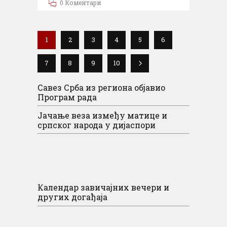
0 Коментари
1
2
3
4
5
6
7
8
9
10
Савез Срба из региона објавио
Програм рада
Јачање веза између матице и
српског народа у дијаспори
Календар завичајних вечери и
других догађаја