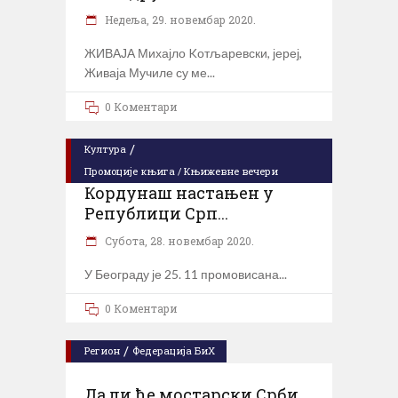
Недеља, 29. новембар 2020.
ЖИВАЈА Михајло Kотљаревски, јереј,
Живаја Мучиле су ме
0 Коментари
/
Култура
Промоције књига / Књижевне вечери
Кордунаш настањен у
Републици Срп...
Субота, 28. новембар 2020.
У Београду је 25. 11 промовисана
0 Коментари
/
Регион
Федерација БиХ
Да ли ће мостарски Срби