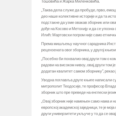
Тошовића и Жарка Миленковића.
„Таква дела служе да пробуде, прво, емоциј
део наше колективне историје и да та истор
подстакне да узме овакав зборник или овакв
дође на Косово и Метохију и да се упозна 
Илић: Мартовски погром није само етничк
Према мишљењу научног сарадника Институ
рецензената овог зборника, у другој књиз
„Посебно би похвалио овај други том о ком
радови на високом нивоу, овај други том 
додатан квалитет самом зборнику“, рекао ј
Уводна поглавља друге књиге написали су
митрополит Теодосије, те професор Владан
зборник што пре преведе на енглески језик
„Овај зборник није намењен само нама и н
европској академској заједници, те је мо
други универзитети укључе у то да се овај