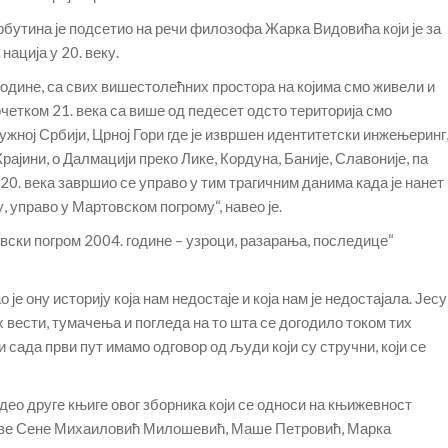
рбутина је подсетио на речи филозофа Жарка Видовића који је за
ација у 20. веку.
 године, са свих вишестолећних простора на којима смо живели и
четком 21. века са више од педесет одсто територија смо
ужној Србији, Црној Гори где је извршен идентитетски инжењеринг
ајини, о Далмацији преко Лике, Кордуна, Баније, Славоније, па
0. века завршио се управо у тим трагичним данима када је нанет
управо у Мартовском погрому“, навео је.
овски погром 2004. године – узроци, разарања, последице“
 је ону историју која нам недостаје и која нам је недостајала. Јесу
 вести, тумачења и погледа на то шта се догодило током тих
 сада први пут имамо одговор од људи који су стручни, који се
део друге књиге овог зборника који се односи на књижевност
дове Сене Михаиловић Милошевић, Маше Петровић, Марка