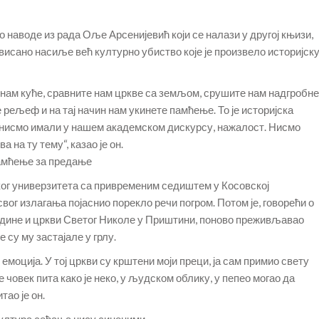
 наводе из рада Оље Арсенијевић који се налази у другој књизи,
ивисано насиље већ културно убиство које је произвело историјск
е нам куће, сравните нам цркве са земљом, срушите нам надгробне
рељеф и на тај начин нам укинете памћење. То је историјска
о нисмо имали у нашем академском дискурсу, нажалост. Нисмо
 на ту тему“, казао је он.
памћење за предање
г универзитета са привременим седиштем у Косовској
вог излагања појаснио порекло речи погром. Потом је, говорећи о
дине и цркви Светог Николе у Приштини, поново преживљавао
 су му застајале у грлу.
 емоција. У тој цркви су крштени моји преци, ја сам примио свету
е човек пита како је неко, у људском облику, у пепео могао да
тао је он.
култура сећања нису синоними.