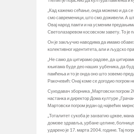
„Кад кажемо сећање, онда можемо и да се 
смо савременици, што смо доживели. А шт
Овај народ памти и на усменим предањима 
Светолазаревом косовском завету. То је па
Он је закључио наводима да имамо обавез
колективног идентитета, али и људско прав
„Не само да цитирамо радове, да цитирамо 
књигама буде део наших уџбеника, да буде
памћења и то је онда оно што зовемо преда
Ракочевић: Онај коме се догодио погром н
Суиздавач зборника „Мартовски погром 20
настанка и директор Дома културе „Грачан
Мартовски погром један од највећих мирно
„Тоталитет сукоба је захватио цркве, мана
домове здравља, урбане целине, болнице,
ударено је 17. марта 2004. године. Тај пог