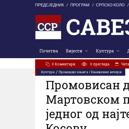
ПРЕДСЈЕДНИК
ПРОГРАМ
СРПСКО КОЛО
Почетна
Вијести
Култура
АКТУЕЛНО:
Свети Илија окупио Кордунаше: У духу 
„Олуја је погром“: Сећање које не см
0 Коментари
0
прегледа
Четвр
/
Култура
Промоције књига / Књижевне вечери
Промовисан д
Мартовском п
једног од нај
Косову