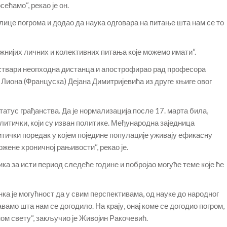
сећамо“, рекао је он.
 лице погрома и додао да наука одговара на питање шта нам се то
ажнијих личних и колективних питања које можемо имати“.
е ствари неопходна дистанца и апострофирао рад професора
 Лиона (Француска) Дејана Димитријевића из друге књиге овог
статус грађанства. Да је нормализација после 17. марта била,
литички, који су изван политике. Међународна заједница
ички поредак у којем поједине популације уживају ефикасну
ожене хроничној рањивости“, рекао је.
ика за исти период следеће године и побројао могуће теме које ће
а је могућност да у свим перспективама, од науке до народног
амо шта нам се догодило. На крају, онај коме се догодио погром,
ном свету“, закључио је Живојин Ракочевић.