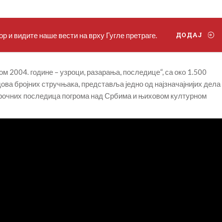
р и видите наше вести на врху Гугле претраге.
ДОДАЈ
м 2004. године – узроци, разарања, последице“, са око 1.500
дова бројних стручњака, представља једно од најзначајнијих дела
рочних последица погрома над Србима и њиховом културном