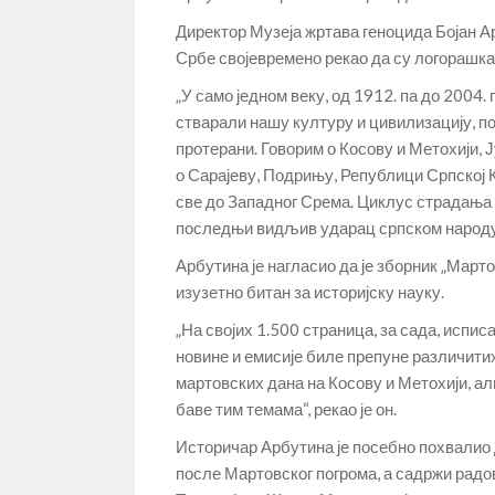
Директор Музеја жртава геноцида Бојан А
Србе својевремено рекао да су логорашка н
„У само једном веку, од 1912. па до 2004.
стварали нашу културу и цивилизацију, по
протерани. Говорим о Косову и Метохији, Ј
о Сарајеву, Подрињу, Републици Српској Кр
све до Западног Срема. Циклус страдања 2
последњи видљив ударац српском народу, 
Арбутина је нагласио да је зборник „Март
изузетно битан за историјску науку.
„На својих 1.500 страница, за сада, исписао
новине и емисије биле препуне различитих
мартовских дана на Косову и Метохији, али
баве тим темама“, рекао је он.
Историчар Арбутина је посебно похвалио 
после Мартовског погрома, а садржи ра