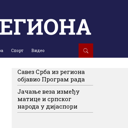
ра
Спорт
Видео
Савез Срба из региона
објавио Програм рада
Јачање веза између
матице и српског
народа у дијаспори