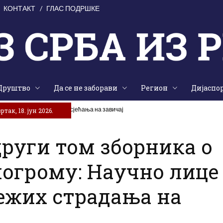
КОНТАКТ
ГЛАС ПОДРШКЕ
Друштво
Да се не заборави
Регион
Дијаспо
заједништва, традиције и сјећања на завичај
е да утихне
так, 18. јун 2026.
руги том зборника о
огрому: Научно лице
тежих страдања на