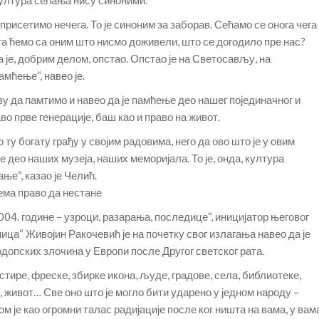
присетимо нечега. То је синоним за заборав. Сећамо се онога чега
а ћемо са оним што нисмо доживели, што се догодило пре нас?
је, добрим делом, опстао. Опстао је на Светосављу, на
мћење“, навео је.
у да памтимо и навео да је памћење део нашег појединачног и
о прве генерације, баш као и право на живот.
ту богату грађу у својим радовима, него да ово што је у овим
 део наших музеја, наших меморијала. То је, онда, култура
ње“, казао је Челић.
ема право да нестане
04. године – узроци, разарања, последице“, иницијатор његовог
ица“ Живојин Ракочевић је на почетку свог излагања навео да је
допских злочина у Европи после Другог светског рата.
стире, фреске, збирке икона, људе, градове, села, библиотеке,
 живот… Све оно што је могло бити ударено у једном народу –
ром је као огромни талас радијације после ког ништа на вама, у вам