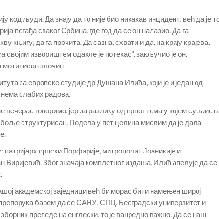
у код људи. Да знају да то није био никакав инцидент, већ да је т
ија погађа сваког Србина, где год да се он налазио. Да га
у књигу, да га прочита. Да сазна, схвати и да, на крају крајева,
са својим извориштем одакле је потекао“, закључио је он.
и мотивисан злочин
та за европске студије др Душана Илића, који је и један од
и нема слабих радова.
е вечерас говоримо, јер за разлику од првог тома у којем су заист
је боље структурисан. Подела у пет целина мислим да је дала
е.
: патријарх српски Порфирије, митрополит Јоаникије и
 Виријевић. Због значаја комплетног издања, Илић апелује да се
.
ашој академској заједници већ би морао бити намењен широј
ја препорука барем да се САНУ, СПЦ, Београдски универзитет и
 зборник преведе на енглески, то је ванредно важно. Да се наш