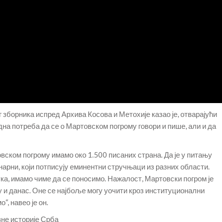
 зборника испред Архива Косова и Метохије казао је, отварајући
дна потреба да се о Мартовском погрому говори и пише, али и да
вском погрому имамо око 1.500 писаних страна. Да је у питању
арни, који потписују еминентни стручњаци из разних области.
ка, имамо чиме да се поносимо. Нажалост, Мартовски погром је
у и данас. Оне се најбоље могу уочити кроз институционални
“, навео је он.
не историје Срба