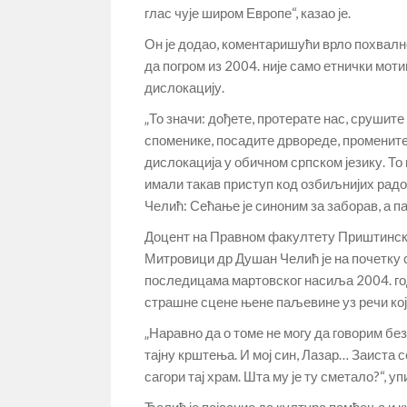
глас чује широм Европе“, казао је.
Он је додао, коментаришући врло похвално
да погром из 2004. није само етнички мот
дислокацију.
„То значи: дођете, протерате нас, срушит
споменике, посадите дрвореде, промените 
дислокација у обичном српском језику. Т
имали такав приступ код озбиљнијих радова
Челић: Сећање је синоним за заборав, а 
Доцент на Правном факултету Приштинско
Митровици др Душан Челић је на почетку с
последицама мартовског насиља 2004. го
страшне сцене њене паљевине уз речи које
„Наравно да о томе не могу да говорим без
тајну крштења. И мој син, Лазар… Заиста с
сагори тај храм. Шта му је ту сметало?“, упи
Ћелић је појаснио да култура памћења и 