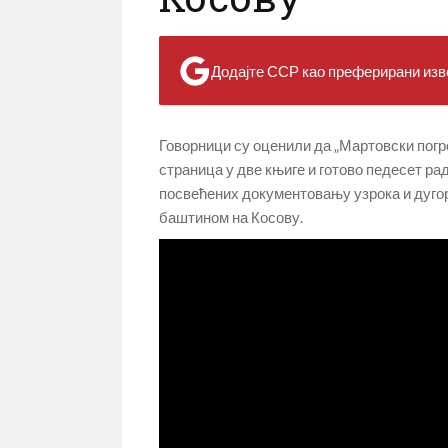
Додајте ССР као преферирани изво
Говорници су оценили да „Мартовски погро
страница у две књиге и готово педесет ра
посвећених документовању узрока и дуго
баштином на Косову.