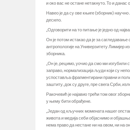
и око вас не остане нетакнуто. То и данас о
Навео је да су ове књиге (зборник) научно
десило.
„Одговорити на то питање је једно од најв
Он је потом истакао да је за сагледавањ
антропологије на Универзитету Лимијер из
зборника.
„Он је, рецимо, уочио да смо ми изгубили 
заправо, нормализација људи који су непо
успоставља фрагментирани правни и полит
заштиту, док су друге, пре свега Срби, изл
Ракочевић је најавио трећи том овог зборн
у њему бити обрађене.
„Један од кључних момената нашег опстанк
живота и медија себи објаснимо и објашњав
нема право да нестане ни на овом, ни на о