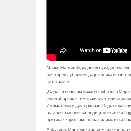
Марко Марковић, један од суиздавача овог
вече пред публиком, да је велика и очигле
се он памти.
„Сада са поносом можемо рећи да о Марто
један зборник – тематски, мултидисциплин
Имамо само у другој књизи 15 доктора нау
оставио разорне последице које се осећај
притисак који сваког дана видимо и осећамо
Арбутина: Мартовски погром део колектив