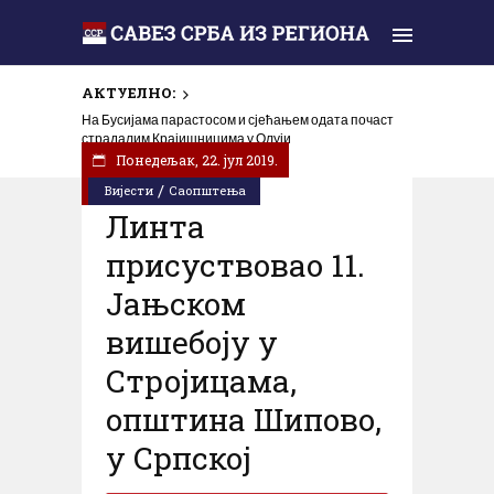
АКТУЕЛНО:
На Бусијама парастосом и сјећањем одата почаст
страдалим Крајишницима у Олуји
Понедељак, 22. јул 2019.
/
Вијести
Саопштења
Линта
присуствовао 11.
Jањском
вишебоју у
Стројицама,
општина Шипово,
у Српској