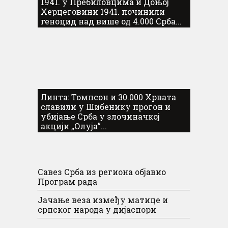
1941. у Пребиловцима и Доњој
Херцеговини 1941. починили
геноцид над више од 4.000 Срба...
Линта: Томпсон и 30.000 Хрвата
славили у Шибенику прогон и
убијање Срба у злочиначкој
акцији „Олуја”...
Савез Срба из региона објавио
Програм рада
Јачање веза између матице и
српског народа у дијаспори