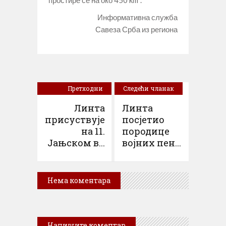
Информативна служба
Савеза Срба из региона
Претходни
Следећи чланак
чланак
Линта
Линта
присуствује
посјетио
на 11.
породице
Jањском в...
војних пен...
Нема коментара
Напишите коментар