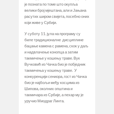
је позната по томе што окупља
велики број мјештана, али и Јањана
расутих широм свијета, посебно оних
који живе у Србији.
У суботу 11. јула на програму су
биле традиционалне дисциплине
бацање камена с рамена, скок у даљ
и надвлачење конопца а затим
такмичење у кошењу траве. Вук
Вучковић из Чачка био је побједник
такмичења у кошењу траве. У
конкуренцији сениора, гост из Чачка
био је најбољи међу косцима из
Шипова, околних општина и
такмичара из Србије, а пехар му је
уручио Миодраг Линта.