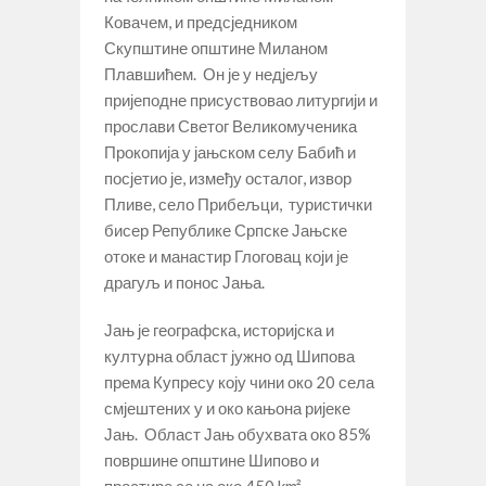
Ковачем, и предсједником
Скупштине општине Миланом
Плавшићем. Он је у недјељу
пријеподне присуствовао литургији и
прослави Светог Великомученика
Прокопија у јањском селу Бабић и
посјетио је, између осталог, извор
Пливе, село Прибељци, туристички
бисер Републике Српске Јањске
отоке и манастир Глоговац који је
драгуљ и понос Јања.
Јањ је географска, историјска и
културна област јужно од Шипова
према Купресу коју чини око 20 села
смјештених у и око кањона ријеке
Јањ. Област Јањ обухвата око 85%
површине општине Шипово и
простире се на око 450 km².