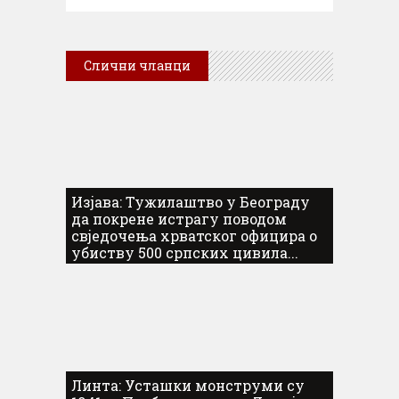
Слични чланци
Изјава: Тужилаштво у Београду
да покрене истрагу поводом
свједочења хрватског официра о
убиству 500 српских цивила...
Линта: Усташки монструми су