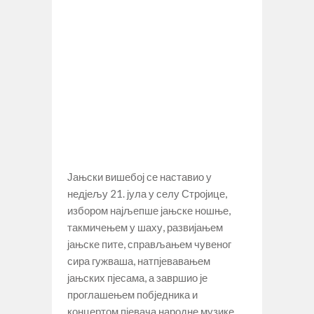
Јањски вишебој се наставио у
недјељу 21. јула у селу Стројице,
избором најљепше јањске ношње,
такмичењем у шаху, развијањем
јањске пите, справљањем чувеног
сира гужваша, натпјевавањем
јањских пјесама, а завршио је
проглашењем побједника и
концертом пјевача народне музике