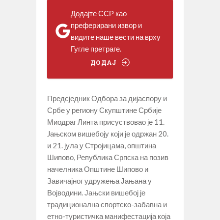
Додајте ССР као
преферирани извор и
видите наше вести на врху
Гугле претраге.
ДОДАЈ
Предсједник Одбора за дијаспору и
Србе у региону Скупштине Србије
Миодраг Линта присуствовао је 11.
Jањском вишебоју који је одржан 20.
и 21. јула у Стројицама, општина
Шипово, Република Српска на позив
начелника Општине Шипово и
Завичајног удружења Јањана у
Војводини. Јањски вишебој је
традиционална спортско-забавна и
етно-туристичка манифестација која