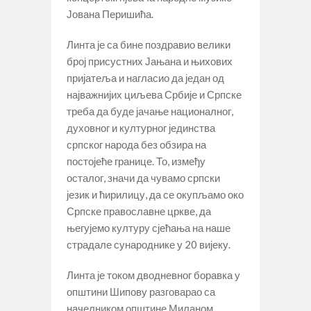
Јована Перишића.
Линта је са бине поздравио велики
број присустних Јањана и њихових
пријатеља и нагласио да један од
најважнијих циљева Србије и Српске
треба да буде јачање националног,
духовног и културног јединства
српског народа без обзира на
постојеће границе. То, између
осталог, значи да чувамо српски
језик и ћирилицу, да се окупљамо око
Српске православне цркве, да
његујемо културу сјећања на наше
страдале сународнике у 20 вијеку.
Линта је током дводневног боравка у
општини Шипову разговарао са
начелником општине Миланом