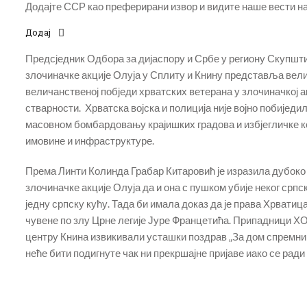
Додајте ССР као преферирани извор и видите наше вести на 
Додај
Предсједник Одбора за дијаспору и Србе у региону Скупшт
злочиначке акције Олуја у Сплиту и Книну представља вел
величанственој побједи хрватских ветерана у злочиначкој а
стварности. Хрватска војска и полиција није војно побиједи
масовном бомбардовању крајишких градова и избјегличке 
имовине и инфраструктуре.
Према Линти Колинда Грабар Китаровић је изразила дубоко 
злочиначке акције Олуја да и она с пушком убије неког срп
једну српску кућу. Тада би имала доказ да је права Хрвати
чувене по злу Црне легије Јуре Францетића. Припадници ХО
центру Книна извикивали усташки поздрав „За дом спремни“
неће бити подигнуте чак ни прекршајне пријаве иако се ради