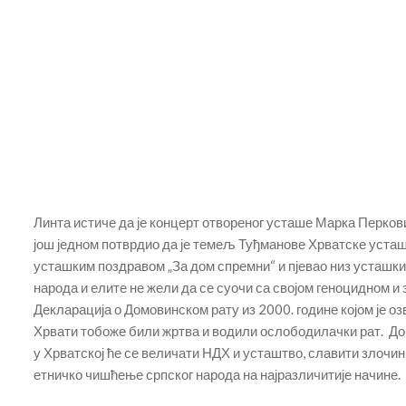
Линта истиче да је концерт отвореног усташе Марка Перко
још једном потврдио да је темељ Туђманове Хрватске усташт
усташким поздравом „За дом спремни“ и пјевао низ усташких
народа и елите не жели да се суочи са својом геноцидном 
Декларација о Домовинском рату из 2000. године којом је о
Хрвати тобоже били жртва и водили ослободилачки рат. До
у Хрватској ће се величати НДХ и усташтво, славити злочин
етничко чишћење српског народа на најразличитије начине.