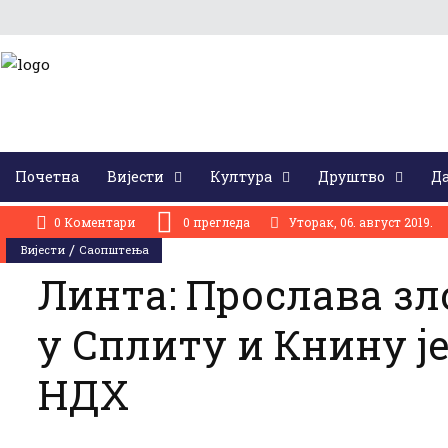
Почетна
Вијести
Култура
Друштво
Да
АКТУЕЛНО:
На Бусијама парастосом и сјећањем одата почаст страдалим Крајишницима у 
0 Коментари
0
прегледа
Уторак, 06. август 2019.
/
Вијести
Саопштења
Линта: Прослава зл
у Сплиту и Книну ј
НДХ