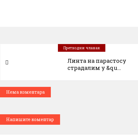
Претходни чланак
Линта на парастосу
страдалим у &qu...
Нема коментара
Напишите коментар