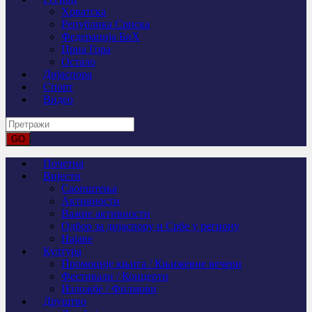
Хрватска
Република Српска
Федерација БиХ
Црна Гора
Остало
Дијаспора
Спорт
Видео
Почетна
Вијести
Саопштења
Активности
Важне активности
Одбор за дијаспору и Србе у региону
Најаве
Култура
Промоције књига / Књижевне вечери
Фестивали / Концерти
Изложбе / Филмови
Друштво