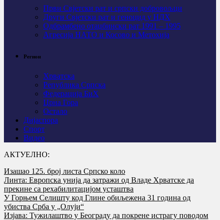
Први Свјeтски рат и српски добровољци
Други Свјетски рат и геноцид у НДХ
Одбрамбено отаџбински рат 1991 – 1995
Агресија НАТО и Косово и Метохија
Регион
Хрватска
Република Српска
Федерација БиХ
Црна Гора
Остало
Дијаспора
Спорт
Видео
АКТУЕЛНО:
Изашао 125. број листа Српско коло
Линта: Европска унија да затражи од Владе Хрватске да
прекине са рехабилитацијом усташтва
У Горњем Селишту код Глине обиљежена 31 година од
убиства Срба у „Олуји“
Изјава: Тужилаштво у Београду да покрене истрагу поводом