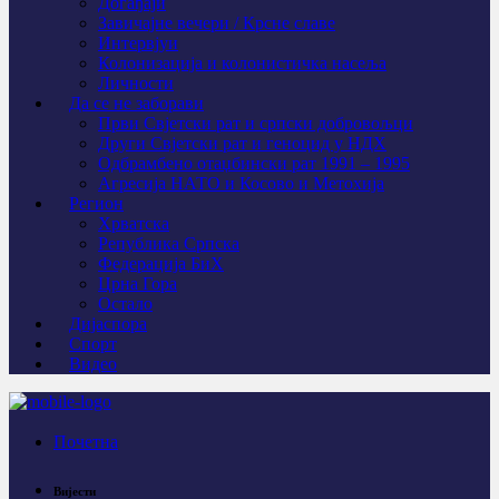
Догађаји
Завичајне вечери / Крсне славе
Интервјуи
Колонизација и колонистичка насеља
Личности
Да се не заборави
Први Свјeтски рат и српски добровољци
Други Свјетски рат и геноцид у НДХ
Одбрамбено отаџбински рат 1991 – 1995
Агресија НАТО и Косово и Метохија
Регион
Хрватска
Република Српска
Федерација БиХ
Црна Гора
Остало
Дијаспора
Спорт
Видео
Почетна
Вијести