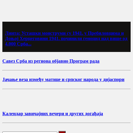
Линта: Усташки монструми су 1941. у Пребиловцима и
Доњој Херцеговини 1941. починили геноцид над више од
4.000 Срба...
Савез Срба из региона објавио Програм рада
Јачање веза између матице и српског народа у дијаспори
Календар завичајних вечери и других догађаја