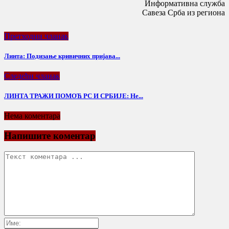
Информативна служба
Савеза Срба из региона
Претходни чланак
Линта: Подизање кривичних пријава...
Следећи чланак
ЛИНТА ТРАЖИ ПОМОЋ РС И СРБИЈЕ: Нe...
Нема коментара
Напишите коментар