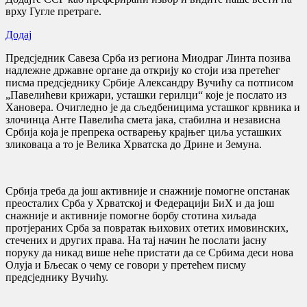
врху Гугле претраге.
Додај
Предсједник Савеза Срба из региона Миодраг Линта позива
надлежне државне органе да открију ко стоји иза претећег
писма предсједнику Србије Александру Вучићу са потписом
„Павелићеви крижари, усташки герилци“ које је послато из
Хановера. Очигледно је да сљедбеницима усташког крвника и
злочинца Анте Павелића смета јака, стабилна и независна
Србија која је препрека остварењу крајњег циља усташких
зликоваца а то је Велика Хрватска до Дрине и Земуна.
Србија треба да још активније и снажније помогне опстанак
преосталих Срба у Хрватској и Федерацији БиХ и да још
снажније и активније помогне борбу стотина хиљада
протјераних Срба за повратак њихових отетих имовинских,
стечених и других права. На тај начин ће послати јасну
поруку да никад више неће пристати да се Србима деси нова
Олуја и Бљесак о чему се говори у претећем писму
предсједнику Вучићу.