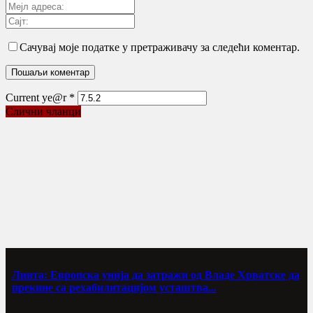
Сачувај моје податке у претраживачу за следећи коментар.
Current ye@r
*
Слични чланци
Линта: Европска унија да затражи од Владе Хрватске да
прекине са рехабилитацијом усташтва...