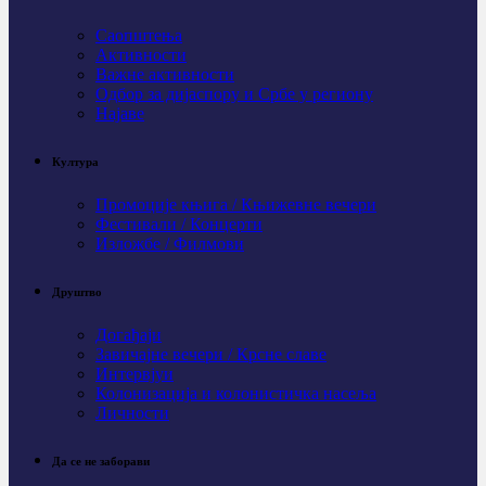
Саопштења
Активности
Важне активности
Одбор за дијаспору и Србе у региону
Најаве
Култура
Промоције књига / Књижевне вечери
Фестивали / Концерти
Изложбе / Филмови
Друштво
Догађаји
Завичајне вечери / Крсне славе
Интервјуи
Колонизација и колонистичка насеља
Личности
Да се не заборави