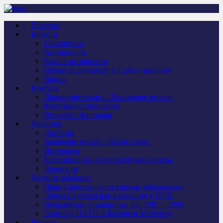
Почетна
Вијести
Саопштења
Активности
Важне активности
Одбор за дијаспору и Србе у региону
Најаве
Култура
Промоције књига / Књижевне вечери
Фестивали / Концерти
Изложбе / Филмови
Друштво
Догађаји
Завичајне вечери / Крсне славе
Интервјуи
Колонизација и колонистичка насеља
Личности
Да се не заборави
Први Свјeтски рат и српски добровољци
Други Свјетски рат и геноцид у НДХ
Одбрамбено отаџбински рат 1991 – 1995
Агресија НАТО и Косово и Метохија
Регион