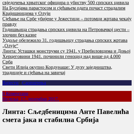
свједочења хрватског официра о убиству 500 српских цивила
На Бусијама парастосом и сјећањем одата почаст страдалим
Крајишницима у Олуји
Сјећање на Србе убијене у Јежестици – потомци жртава чекају
правду
Годишњица страдања српских цивила на Петровачкој цести –
злочин без казне
Уздоље обележило 31. годишњицу страдања српских жртава
„Олује“
Линта: Усташки монструми су 1941. у Пребиловцима и Доњој
Херцеговини 1941. починили геноцид над више од 4.000
Срба
Свети Илија окупио Кордунаше: У духу заједништва,
традиције и сјећања на завичај
Вијести
/
Саопштења
0 Коментари
Недеља, 17. децембар 2017.
Линта: Сљедбеницима Анте Павелића
смета јака и стабилна Србија