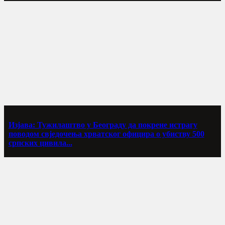
Изјава: Тужилаштво у Београду да покрене истрагу
поводом свједочења хрватског официра о убиству 500
српских цивила...