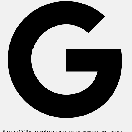
Додајте ССР као преферирани извор и видите наше вести на