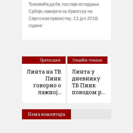
Ђоковића да ће, послије испадања
Србије, навијати за Хрватску на
Свјетском првенству, 13. јул 2018.
године
Претходни
Следећи чланак
чланак
Линта на ТВ
Линта у
Пинк
дневнику
говорио о
ТВ Пинк
лажној...
поводом р...
Нема коментара