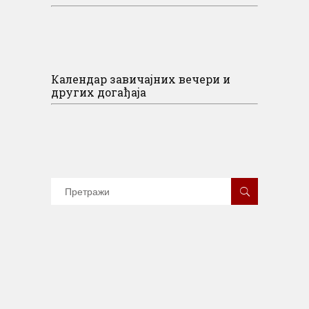
Календар завичајних вечери и
других догађаја