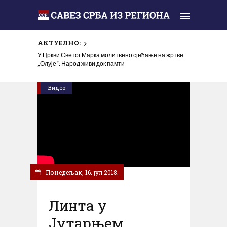
АКТУЕЛНО:
У Цркви Светог Марка молитвено сјећање на жртве
„Олује“: Народ живи док памти
Видео
Понедељак, 16. јул 2018.
Линта у
Јутарњем