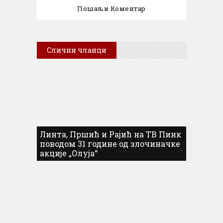
Слични чланци
Линта, Пршић и Рајић на ТВ Пинк
поводом 31 године од злочиначке
акције „Олуја“