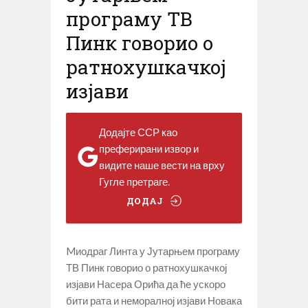
програму ТВ
Пинк говорио о
ратнохушкачкој
изјави
Додајте ССР као
преферирани извор и
видите наше вести на врху
Гугле претраге.
ДОДАЈ
Mиодраг Линта у Јутарњем програму
ТВ Пинк говорио о ратнохушкачкој
изјави Насера Орића да ће ускоро
бити рата и неморалној изјави Новака