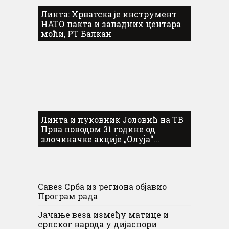
Линта: Хрватска је инструмент
НАТО пакта и западних центара
моћи, РТ Балкан
Линта и пуковник Јоловић на ТВ
Прва поводом 31 године од
злочиначке акције „Олуја“...
Савез Срба из региона објавио
Програм рада
Јачање веза између матице и
српског народа у дијаспори