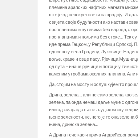
племена арапских нафтних магната множе 
што је од непокретности на продају. И даљ
свијета своје будућности ако настави овак
пропланцима и путевима без народа, с ор
пропланцима и пољима без стоке… Тек су 
иде према Гацком, у Републици Српској. Па
односно у села Градину, Луковице, Надин
воље, краве и овце пасу. Рјечица Мушница
од пута – иначе рјечице и потоци у тим ис
каменим утробама околних планина. Али и
Да, стојим на мосту и ослушкујем то прош
Дрина, зелена… али не само зелена као зел
зелена, па онда немаш даље муке с одгоне
или од смарагда њене људском оку недок
њене зелености, не, него је то она зелена 
њена, дринска зелена…
А Дрина тече као и прича Андрићевог рома