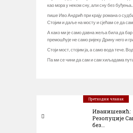
као мора у неком сну, али сну без буђења
пише Иво Андрић при крају романа о судби
Стојим и даље на мосту и сјећам се да са
А како ми је само давна жеља била да бар 
премошћује не само ријеку Дрину него и гр
Стоји мост, стојим ја, а само вода тече. В
Па ми се чини да сам и сам хиљадама пута
Претходни чланак
Иванишевић:
Резолуције Са
без...