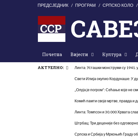
ПРЕДСЈЕДНИК
ПРОГРАМ
СРПСКО КОЛО
Почетна
Вијести
Култура
АКТУЕЛНО:
Линта: Усташки монструми су 1941.
Свети Илија окупио Кордунаше: У ду
„Олуја је погром“: Сећање које не см
Комић памти своје мртве, правда и 
Линта: Томпсон и 30.000 Хрвата слав
Штрбац: Три деценије без одговорно
Српска и Србија у Мркоњић Граду об