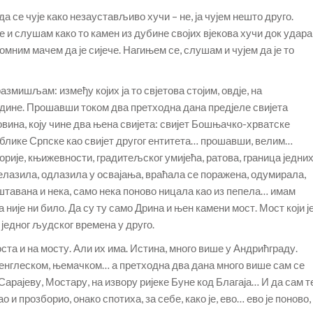
да се чује како незаустављиво хучи – не, ја чујем нешто друго.
 и слушам како то камен из дубине својих вјекова хучи док удара
ромним мачем да је сијече. Нагињем се, слушам и чујем да је то
азмишљам: између којих ја то свјетова стојим, овдје, на
одине. Прошавши током два претходна дана предјеле свијета
овина, коју чине два њена свијета: свијет Бошњачко-хрватске
публике Српске као свијет другог ентитета… прошавши, велим…
сторије, књижевности, градитељског умијећа, ратова, граница једни
релазила, одлазила у освајања, враћала се поражена, одумирала,
тавана и нека, само нека поново ницала као из пепела… имам
а није ни било. Да су ту само Дрина и њен камени мост. Мост који ј
 једног људског времена у друго.
оста и на мосту. Али их има. Истина, много више у Андрићграду.
а енглеском, њемачком… а претходна два дана много више сам се
рајеву, Мостару, на извору ријеке Буне код Благаја… И да сам т
о и прозборио, онако спотиха, за себе, како је, ево… ево је поново,