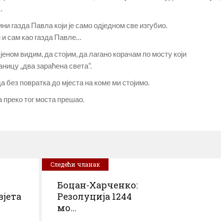
…
ни газда Павла који је само одједном све изгубио.
м и сам као газда Павле…
јеном видим, да стојим, да лагано корачам по мосту који
аницу „два зараћена света“.
ода без повратка до мјеста на коме ми стојимо.
 преко тог моста прешао.
Следећи чланак
Боцан-Харченко:
вјета
Резолуција 1244
мо...