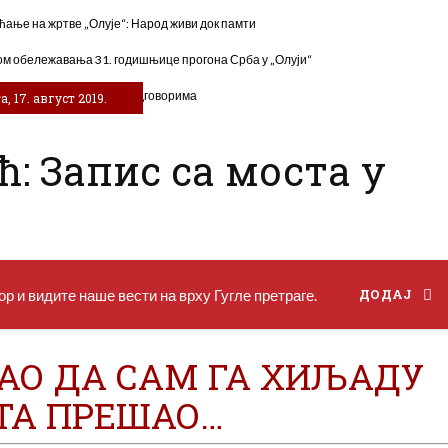
ћање на жртве „Олује“: Народ живи док памти
м обележавања 31. годишњице прогона Срба у „Олуји“
луји“ и даље трагају за одговорима
, 17. август 2019.
: Запис са моста у
р и видите наше вести на врху Гугле претраге.
ДОДАЈ
КАО ДА САМ ГА ХИЉАДУ
ТА ПРЕШАО…