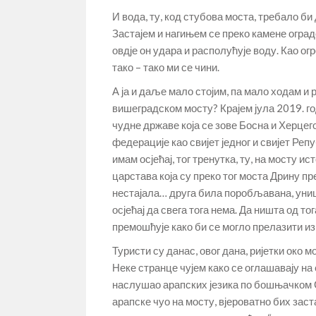
И вода, ту, код стубова моста, требало би 
Застајем и нагињем се преко камене ограде
овдје он удара и располућује воду. Као ог
тако – тако ми се чини.
А ја и даље мало стојим, па мало ходам и р
вишеградском мосту? Крајем јула 2019. г
чудне државе која се зове Босна и Херцег
федерације као свијет једног и свијет Ре
имам осјећај, тог тренутка, ту, на мосту и
царстава која су преко тог моста Дрину п
нестајала… друга била поробљавана, униш
осјећај да свега тога нема. Да ништа од тог
премошћује како би се могло прелазити из
Туристи су данас, овог дана, ријетки око м
Неке странце чујем како се оглашавају н
наслушао арапских језика по бошњачком Са
арапске чуо на мосту, вјероватно бих заста