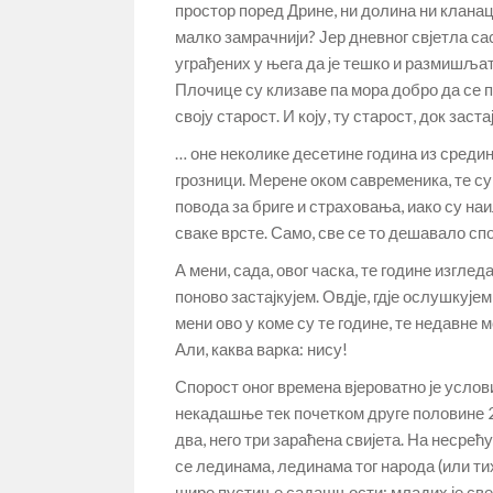
простор поред Дрине, ни долина ни кланац
малко замрачнији? Јер дневног свјетла са
уграђених у њега да је тешко и размишљати 
Плочице су клизаве па мора добро да се па
своју старост. И коју, ту старост, док заст
… оне неколике десетине година из средине
грозници. Мерене оком савременика, те су
повода за бриге и страховања, иако су на
сваке врсте. Само, све се то дешавало сп
А мени, сада, овог часка, те године изгледа
поново застајкујем. Овдје, гдје ослушкујем
мени ово у коме су те године, те недавне
Али, каква варка: нису!
Спорост оног времена вјероватно је услов
некадашње тек почетком друге половине 20
два, него три зараћена свијета. На несрећу
се лединама, лединама тог народа (или т
шире пустиње садашњости: младих је све 