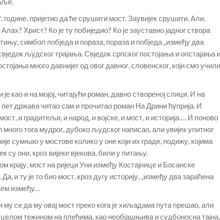
аље.
92. године, пријетио да ће срушити мост. Заувијек срушити. Али,
 Алах? Христ? Ко је ту побиједио? Ко је зауставио јадног створа
тињу, симбол побједа и пораза, пораза и побједа „између два
и свједок људског трајања. Свједок српског постојања и опстајања 
остојања много давнијег од овог давног, словенског, који смо учил
е као и на мојој, читајући роман, давно створеној слици. И на
 у пет држава читао сам и прочитао роман На Дрини ћуприја. И
мост, и градитељи, и народ, и војске, и мост, и историја…. И поново
ћ много тога мудрог, дубоко људског написао, али увијек упитног
је сумњао у мостове колико у оне који их граде, подижу, којима
к су они, кроз вијеке вјекова, били у питању.
ом крају, мост на ријеци Уни између Костајнице и Босанске
 Да, и ту је то био мост, кроз дугу историју, „између два зараћена
ањем између…
 му се да му овај мост преко кога је хиљадама пута прешао, али
а целом тежином на плећима, као необјашњива и судбоносна тајна,