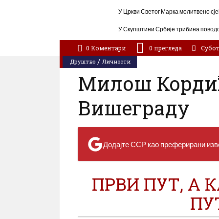
У Цркви Светог Марка молитвено сје
У Скупштини Србије трибина поводо
Породице несталих и погинулих у „О
0 Коментари
0
прегледа
Субота
/
Друштво
Личности
Милош Кордић
Вишеграду
Додајте ССР као преферирани изво
ПРВИ ПУТ, А 
ПУ