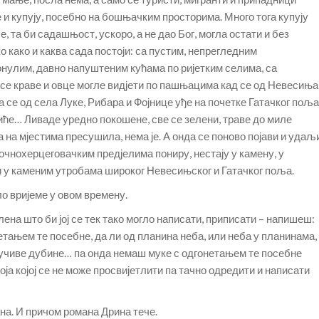
и купују, посебно на бошњачким просторима. Много тога купују
е, та би садашњост, ускоро, а не дао Бог, могла остати и без
о како и каква сада постоји: са пустим, непрегледним
онулим, давно напуштеним кућама по ријетким селима, са
се краве и овце могле видјети по пашњацима кад се од Невесиња
 се од села Луке, Рибара и Фојнице уђе на почетке Гатачког поља
иће… Ливаде уредно покошене, све се зелени, траве до миле
 на мјестима пресушила, нема је. А онда се поново појави и удаљ
точнохерцеговачким предјелима пониру, нестају у камену, у
 у каменим утробама широког Невесињског и Гатачког поља.
ло вријеме у овом времену.
ена што би јој се тек тако могло написати, приписати – напишеш:
тањем те посебне, да ли од планина неба, или неба у планинама,
учиве дубине… па онда немаш муке с одгонетањем те посебне
боја којој се не може просвијетлити па тачно одредити и написати
на. И причом романа Дрина тече.