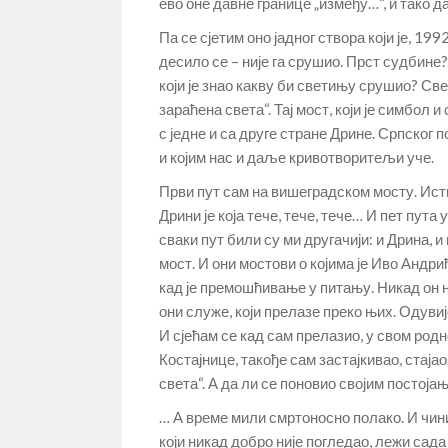
ево оне давне границе „између…“, и тако д
Па се сјетим оно јадног створа који је, 19
десило се – није га срушио. Прст судбине?
који је знао какву би светињу срушио? Све
зараћена света“. Тај мост, који је симбол 
с једне и са друге стране Дрине. Српског п
и којим нас и даље кривотворитељи уче.
Први пут сам на вишеградском мосту. Исти ј
Дрини је која тече, тече, тече… И пет пута
сваки пут били су ми другачији: и Дрина, и 
мост. И они мостови о којима је Иво Андри
кад је премошћивање у питању. Никад он ни
они служе, који прелазе преко њих. Одувије
И сјећам се кад сам прелазио, у свом родн
Костајнице, такође сам застајкивао, стајао.
света“. А да ли се поновио својим постој
… А време мили смртоносно полако. И чини
који никад добро није погледао, лежи сад