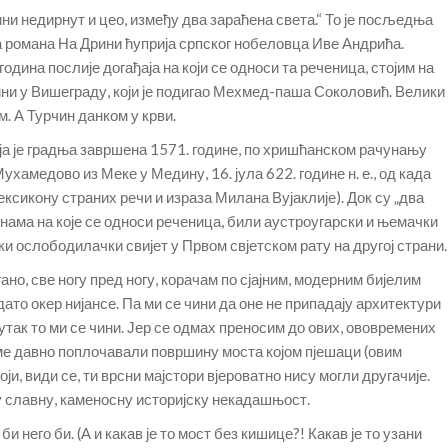
тини недирнут и цео, између два зараћена света.“ То је посљедња
 романа На Дрини ћуприја српског нобеловца Иве Андрића.
одина послије догађаја на који се односи та реченица, стојим на
рини у Вишеграду, који је подигао Мехмед-паша Соколовић. Велики
. А Турчин данком у крви.
ја је градња завршена 1571. године, по хришћанском рачунању
хамедово из Меке у Медину, 16. јула 622. године н. е., од када
ексикону страних речи и израза Милана Вујаклије). Док су „два
динама на које се односи реченица, били аустроугарски и њемачки
ски ослободилачки свијет у Првом свјетском рату на другој страни.
гано, све ногу пред ногу, корачам по сјајним, модерним бијелим
ато окер нијансе. Па ми се чини да оне не припадају архитектури
утак то ми се чини. Јер се одмах преносим до ових, ововремених
оме давно поплочавали површину моста којом пјешаци (овим
оји, види се, ти врсни мајстори вјероватно нису могли другачије.
у славну, каменосну историјску некадашњост.
и него би. (А и какав је то мост без кишице?! Какав је то узани