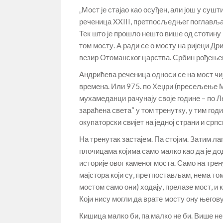
„Мост је стајао као осуђен, али још у суш
реченица XXIII, претпосљедњег поглавља
Тек што је прошло нешто више од стотину г
том мосту. А ради се о мосту на ријеци Д
везир Отоманског царства. Србин рођењем
Андрићева реченица односи се на мост чи
времена. Или 975. по Хеџри (пресељење Му
мухамеданци рачунају своје године – по Л
зараћена света“ у том тренутку, у тим го
окупаторски свијет на једној страни и срп
На тренутак застајем. Па стојим. Затим ла
плочицама којима само малко као да је дод
историје овог каменог моста. Само на трен
мајстора који су, претпостављам, нема т
мостом само они) ходају, прелазе мост, и к
Који нису могли да врате мосту ону његов
Кишица малко би, па малко не би. Више не б