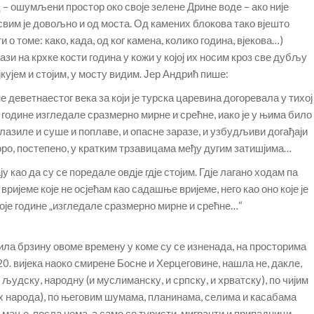
 – ошумљени простор око своје зелене Дрине воде – ако није
свим је довољно и од моста. Од камених блокова тако вјешто
о томе: како, када, од ког камена, колико година, вјекова…)
зи на крхке кости година у кожи у којој их носим кроз све дубљу
ајкујем и стојим, у мосту видим. Јер Андрић пише:
 деветнаестог века за који је турска царевина догоревала у тихој
 године изгледале сразмерно мирне и срећне, иако је у њима било
илазиле и суше и поплаве, и опасне заразе, и узбудљиви догађаји
оро, постепено, у кратким трзавицама међу дугим затишјима…
ју као да су се поредале овдје гдје стојим. Гдје лагано ходам па
 вријеме које не осјећам као садашње вријеме, него као оно које је
 моје године „изгледале сразмерно мирне и срећне…“
ила брзину овоме времену у коме су се изненада, на просторима
. вијека наоко смирене Босне и Херцеговине, нашла не, дакле,
 људску, народну (и муслиманску, и српску, и хрватску), по чијим
их народа), по његовим шумама, планинама, селима и касабама
мање, посла нема, а само се туристи, мигранти и припадници