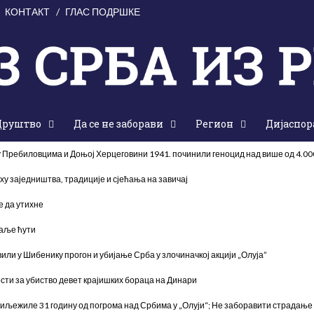
КОНТАКТ
ГЛАС ПОДРШКЕ
Друштво
Да се не заборави
Регион
Дијаспор
 у Пребиловцима и Доњој Херцеговини 1941. починили геноцид над више од 4.0
ху заједништва, традиције и сјећања на завичај
е да утихне
даље ћути
или у Шибенику прогон и убијање Срба у злочиначкој акцији „Олуја”
сти за убиство девет крајишких бораца на Динари
иљежиле 31 годину од погрома над Србима у „Олуји“; Не заборавити страдање 