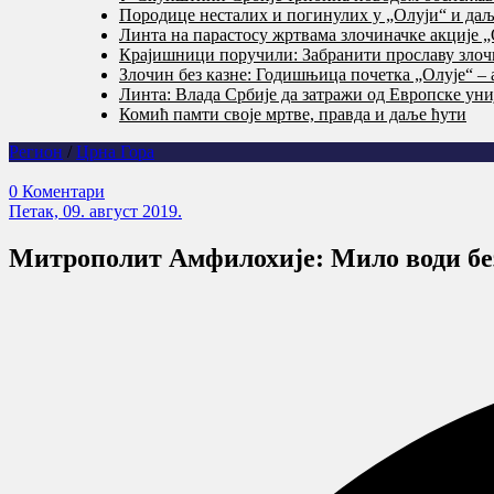
Породице несталих и погинулих у „Олуји“ и даље
Линта на парастосу жртвама злочиначке акције „
Крајишници поручили: Забранити прославу злочи
Злочин без казне: Годишњица почетка „Олује“ – 
Линта: Влада Србије да затражи од Европске уни
Комић памти своје мртве, правда и даље ћути
Регион
/
Црна Гора
0 Коментари
Петак, 09. август 2019.
Митрополит Амфилохије: Мило води без