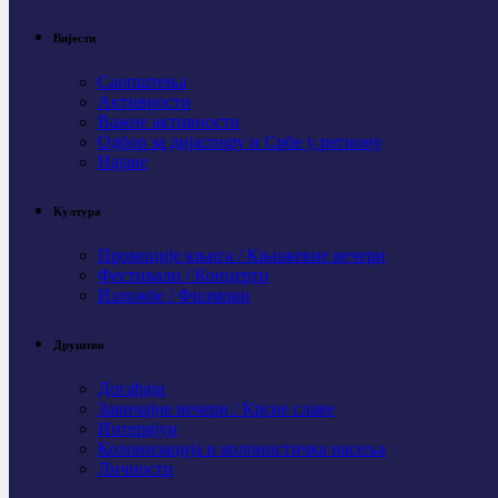
Вијести
Саопштења
Активности
Важне активности
Одбор за дијаспору и Србе у региону
Најаве
Култура
Промоције књига / Књижевне вечери
Фестивали / Концерти
Изложбе / Филмови
Друштво
Догађаји
Завичајне вечери / Крсне славе
Интервјуи
Колонизација и колонистичка насеља
Личности