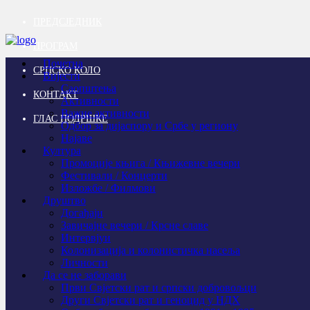
ПРЕДСЈЕДНИК
ПРОГРАМ
Почетна
СРПСКО КОЛО
Вијести
Саопштења
КОНТАКТ
Активности
Важне активности
ГЛАС ПОДРШКЕ
Одбор за дијаспору и Србе у региону
Најаве
Култура
Промоције књига / Књижевне вечери
Фестивали / Концерти
Изложбе / Филмови
Друштво
Догађаји
Завичајне вечери / Крсне славе
Интервјуи
Колонизација и колонистичка насеља
Личности
Да се не заборави
Први Свјeтски рат и српски добровољци
Други Свјетски рат и геноцид у НДХ