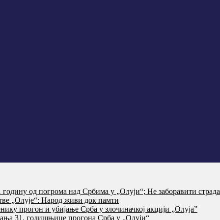
годину од погрома над Србима у „Олуји“; Не заборавити страд
тве „Олује“: Народ живи док памти
нику прогон и убијање Срба у злочиначкој акцији „Олуја”
ања 31. годишњице прогона Срба у „Олуји“