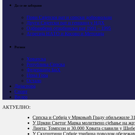
Да се не заборави
Први Свјeтски рат и српски добровољци
Други Свјетски рат и геноцид у НДХ
Одбрамбено отаџбински рат 1991 – 1995
Агресија НАТО и Косово и Метохија
Регион
Хрватска
Република Српска
Федерација БиХ
Црна Гора
Остало
Дијаспора
Спорт
Видео
АКТУЕЛНО:
Српска и Србија у Мркоњић Граду обиљежиле 31 
У Цркви Светог Марка молитвено сјећање на жр
Линта: Томпсон и 30.000 Хрвата славили у Шибе
У Скупштини Србије трибина поводом обележав