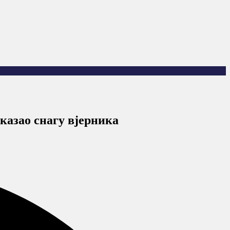
казао снагу вјерника