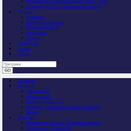
Одбрамбено отаџбински рат 1991 – 1995
Агресија НАТО и Косово и Метохија
Регион
Хрватска
Република Српска
Федерација БиХ
Црна Гора
Остало
Дијаспора
Спорт
Видео
Почетна
Вијести
Саопштења
Активности
Важне активности
Одбор за дијаспору и Србе у региону
Најаве
Култура
Промоције књига / Књижевне вечери
Фестивали / Концерти