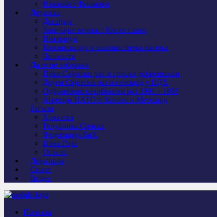
Изложбе / Филмови
Друштво
Догађаји
Завичајне вечери / Крсне славе
Интервјуи
Колонизација и колонистичка насеља
Личности
Да се не заборави
Први Свјeтски рат и српски добровољци
Други Свјетски рат и геноцид у НДХ
Одбрамбено отаџбински рат 1991 – 1995
Агресија НАТО и Косово и Метохија
Регион
Хрватска
Република Српска
Федерација БиХ
Црна Гора
Остало
Дијаспора
Спорт
Видео
Почетна