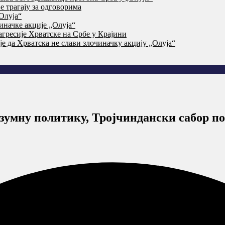
 трагају за одговорима
Олуја“
начке акције „Олуја“
агресије Хрватске на Србе у Крајини
је да Хрватска не слави злочиначку акцију „Олуја“
умну политику, Тројчиндански сабор по