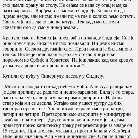
смо имали храну на столу. Не сећам се када су отац и мајка
разговарали са Ђорђем и са мном о Сиднеју. Знали смо да
идемо негде, али нисмо имали појма где и колико ћемо остати.
Све нам је изгледало као ванатура. Тек кад смо слетели
схватили смо да смо у новој земљи.
Кренули смо из Кемпсија, предграђа на западу Сиднеја. Све је
било другачије. Никога нисмо познавали. Ни језик нисмо
говорили. Сасвим другачији свет. Прва година је била много
тешка. После је било лакше, јер сам стекао пријатеље
пореклом из Србије и Хрватске. Па још лакше кад сам кренуо
у школу, а родитељи пронашли посао”.
Купили су кућу у Ливерпулу, насељу у Сиднеју.
“Мислили смо да то никад нећемо моћи. Али Аустралија нам
је дала прилику да радимо и нешто зарадимо. Била је то стара,
баш стара кућа, али је имала огромно двориште. Најбоља
ствар која ми се десила. Устајао сам у шест ујутру да бих
тренирао пре школе. А кад нисам, играли смо три на три,
четири на четири. Претворили смо двориште у минијатурни
фудбалски комплерк. Други детаљ који памтим је кад сам
први пут понео капитенску траку репрезентације за млађе од
15 годинау. Пријатељска утакмица против Јапана у Канбери.
Није била значајна. Али мени је значила све. Отац је плакао”.