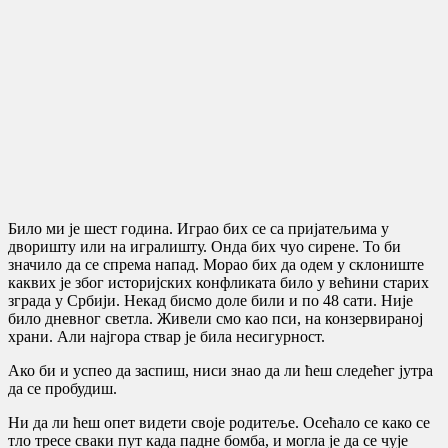
Било ми је шест година. Играо бих се са пријатељима у
дворишту или на игралишту. Онда бих чуо сирене. То би
значило да се спрема напад. Морао бих да одем у склониште
каквих је због историјских конфликата било у већини старих
зграда у Србији. Некад бисмо доле били и по 48 сати. Није
било дневног светла. Живели смо као пси, на конзервираној
храни. Али најгора ствар је била несигурност.
Ако би и успео да заспиш, ниси знао да ли ћеш следећег јутра
да се пробудиш.
Ни да ли ћеш опет видети своје родитеље. Осећало се како се
тло тресе сваки пут када падне бомба, и могла је да се чује