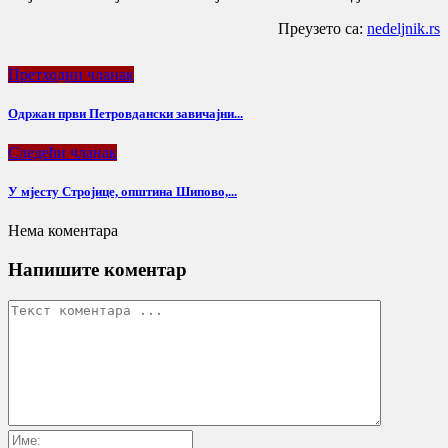
Преузето са:
nedeljnik.rs
Претходни чланак
Одржан први Петровдански завичајни...
Следећи чланак
У мјесту Стројице, општина Шипово,...
Нема коментара
Напишите коментар