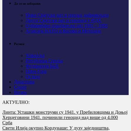
Да се не заборави
Први Свјeтски рат и српски добровољци
Други Свјетски рат и геноцид у НДХ
Одбрамбено отаџбински рат 1991 – 1995
Агресија НАТО и Косово и Метохија
Регион
Хрватска
Република Српска
Федерација БиХ
Црна Гора
Остало
Дијаспора
Спорт
Видео
АКТУЕЛНО:
Линта: Усташки монструми су 1941. у Пребиловцима и Доњој
Херцеговини 1941. починили геноцид над више од 4.000
Срба
Свети Илија окупио Кордунаше: У духу заједништва,