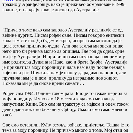
тражио у Аранђеловцу, како је преживео бомрадовање 1999.
године, и на крају како је доспео до Аустралије.
“Прича о томе како сам заволео Аустралију разликује се од
већине дургих. Нисам рођен овде. Нисам говорио енглески
када сам стигао. Да будем искрен, испрва сам мислио да је
цела земља прилично чудна. Али ова земља ми значи више
него што би речима могао да опишем. Где год да одем, срце
ми је у Аустралији. И прилично сам сигуран да говорим и у
име родитеља Душана и Наде, као и брата Ђорђа. Аустралија
је прихватила моју породицу и дала нам наду после безнађа
које носи рат. Пружила нам је шансу да радимо напорно, али
пружила нам је и дом, прилику да изградимо нов живот.
Показала ми је да снове вреди сањати…
Рођен сам 1994. Године током рата. Био је то тежак период за
моју породицу. Имао сам 18 месеци када смо морали да
напустимо Книн. Био сам на тракотру са мајком и оцем током
девет дана док смо бежали у Србију. Имали смо само млеко и
хлеб.
Све смо оставили. Кућу, земљу, рођаке, пријатеље. Тешка је то
тема за моју породицу. Не причамо много о томе. Мој отац од