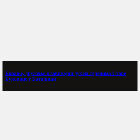
Боћање, дружење и завичајни дух на теренима Старе
Буковице у Батајници