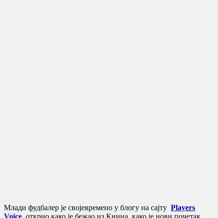
Млади фудбалер је својевремено у блогу на сајту
Players
Voice
открио како је бежао из Книна, како је нови почетак