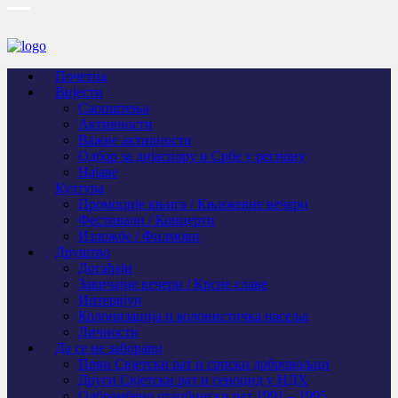
Почетна
Вијести
Саопштења
Активности
Важне активности
Одбор за дијаспору и Србе у региону
Најаве
Култура
Промоције књига / Књижевне вечери
Фестивали / Концерти
Изложбе / Филмови
Друштво
Догађаји
Завичајне вечери / Крсне славе
Интервјуи
Колонизација и колонистичка насеља
Личности
Да се не заборави
Први Свјeтски рат и српски добровољци
Други Свјетски рат и геноцид у НДХ
Одбрамбено отаџбински рат 1991 – 1995