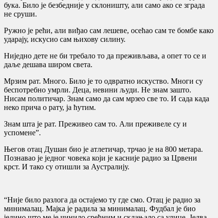
бука. Било је безбедније у склоништу, али само ако се зграда
не сруши.
Ружно је рећи, али виђао сам лешеве, осећао сам те бомбе како
ударају, искусио сам њихову силину.
Ниједно дете не би требало то да преживљава, а опет то се и
даље дешава широм света.
Мрзим рат. Много. Било је то одвратно искуство. Многи су
беспотребно умрли. Деца, невини људи. Не знам зашто.
Нисам политичар. Знам само да сам мрзео све то. И сада када
неко прича о рату, ја ћутим.
Знам шта је рат. Преживео сам то. Али преживеле су и
успомене”.
Његов отац Душан био је атлетичар, трчао је на 800 метара.
Познавао је једног човека који је касније радио за Црвени
крст. И тако су отишли за Аустралију.
“Није било разлога да остајемо ту где смо. Отац је радио за
минималац. Мајка је радила за минималац. Фудбал је био
једино што ме је чинило срећним и склањало са улице. Једва