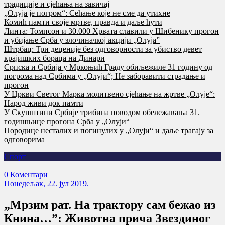
традиције и сјећања на завичај
„Олуја је погром“: Сећање које не сме да утихне
Комић памти своје мртве, правда и даље ћути
Линта: Томпсон и 30.000 Хрвата славили у Шибенику прогон
и убијање Срба у злочиначкој акцији „Олуја”
Штрбац: Три деценије без одговорности за убиство девет
крајишких бораца на Динари
Српска и Србија у Мркоњић Граду обиљежиле 31 годину од
погрома над Србима у „Олуји“; Не заборавити страдање и
прогон
У Цркви Светог Марка молитвено сјећање на жртве „Олује“:
Народ живи док памти
У Скупштини Србије трибина поводом обележавања 31.
годишњице прогона Срба у „Олуји“
Породице несталих и погинулих у „Олуји“ и даље трагају за
одговорима
Спорт
0 Коментари
Понедељак, 22. јул 2019.
„Мрзим рат. На трактору сам бежао из
Книна…”: Животна прича Звездиног