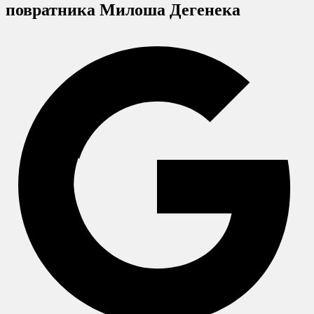
повратника Милоша Дегенека