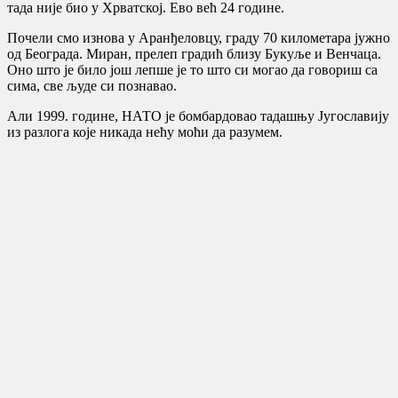
тада није био у Хрватској. Ево већ 24 године.
Почели смо изнова у Аранђеловцу, граду 70 километара јужно
од Београда. Миран, прелеп градић близу Букуље и Венчаца.
Оно што је било још лепше је то што си могао да говориш са
сима, све људе си познавао.
Али 1999. године, НАТО је бомбардовао тадашњу Југославију
из разлога које никада нећу моћи да разумем.