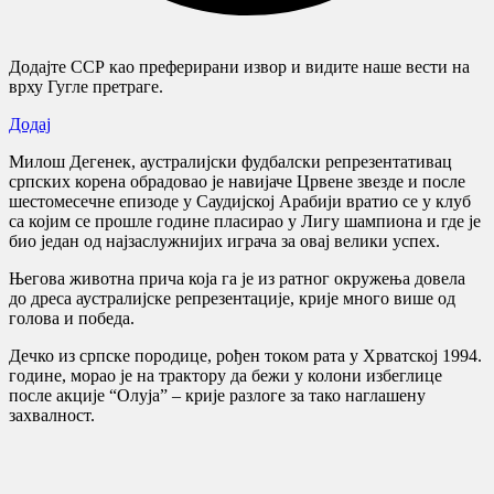
Додајте ССР као преферирани извор и видите наше вести на
врху Гугле претраге.
Додај
Милош Дегенек, аустралијски фудбалски репрезентативац
српских корена обрадовао је навијаче Црвене звезде и после
шестомесечне епизоде у Саудијској Арабији вратио се у клуб
са којим се прошле године пласирао у Лигу шампиона и где је
био један од најзаслужнијих играча за овај велики успех.
Његова животна прича која га је из ратног окружења довела
до дреса аустралијске репрезентације, крије много више од
голова и победа.
Дечко из српске породице, рођен током рата у Хрватској 1994.
године, морао је на трактору да бежи у колони избеглице
после акције “Олуја” – крије разлоге за тако наглашену
захвалност.