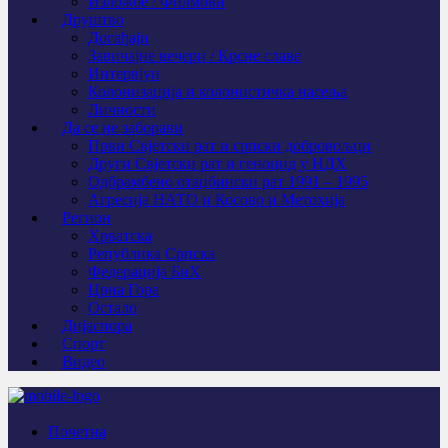
Изложбе / Филмови
Друштво
Догађаји
Завичајне вечери / Крсне славе
Интервјуи
Колонизација и колонистичка насеља
Личности
Да се не заборави
Први Свјeтски рат и српски добровољци
Други Свјетски рат и геноцид у НДХ
Одбрамбено отаџбински рат 1991 – 1995
Агресија НАТО и Косово и Метохија
Регион
Хрватска
Република Српска
Федерација БиХ
Црна Гора
Остало
Дијаспора
Спорт
Видео
Почетна