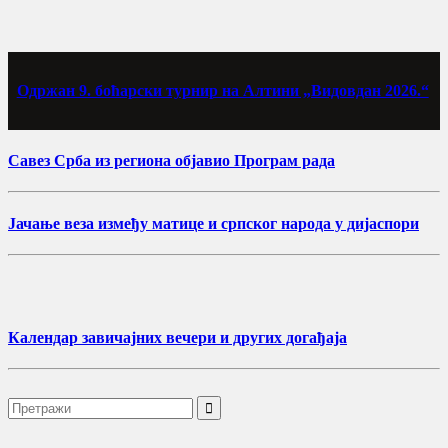
Одржан 9. боћарски турнир на Алтини „Видовдан 2026.“
Савез Срба из региона објавио Програм рада
Јачање веза између матице и српског народа у дијаспори
Календар завичајних вечери и других догађаја