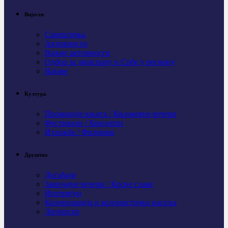
Вијести
Саопштења
Активности
Важне активности
Одбор за дијаспору и Србе у региону
Најаве
Култура
Промоције књига / Књижевне вечери
Фестивали / Концерти
Изложбе / Филмови
Друштво
Догађаји
Завичајне вечери / Крсне славе
Интервјуи
Колонизација и колонистичка насеља
Личности