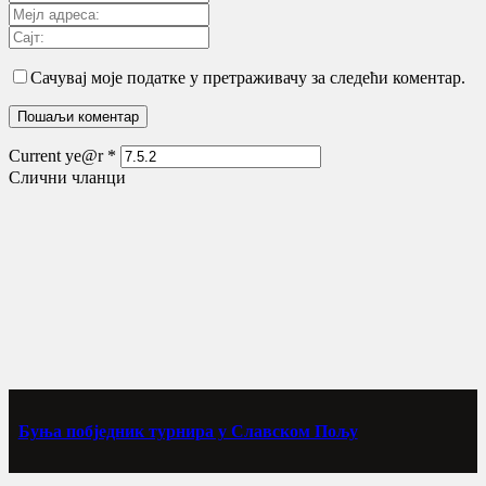
Сачувај моје податке у претраживачу за следећи коментар.
Current ye@r
*
Слични чланци
Буња побједник турнира у Славском Пољу