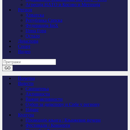
Агресија НАТО и Косово и Метохија
Регион
Хрватска
Република Српска
Федерација БиХ
Црна Гора
Остало
Дијаспора
Спорт
Видео
Почетна
Вијести
Саопштења
Активности
Важне активности
Одбор за дијаспору и Србе у региону
Најаве
Култура
Промоције књига / Књижевне вечери
Фестивали / Концерти