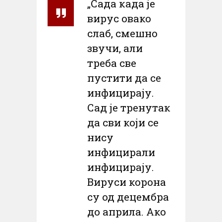
„Сада када је
вирус овако
слаб, смешно
звучи, али
треба све
пустити да се
инфицирају.
Сад је тренутак
да сви који се
нису
инфицирали
инфицирају.
Вируси корона
су од децембра
до априла. Ако