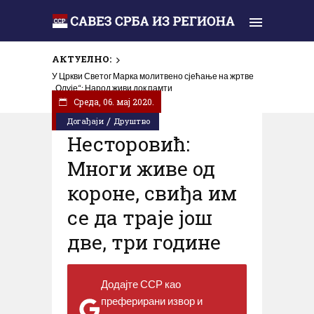
АКТУЕЛНО:
У Цркви Светог Марка молитвено сјећање на жртве
„Олује“: Народ живи док памти
Cреда, 06. мај 2020.
/
Догађаји
Друштво
Несторовић:
Многи живе од
короне, свиђа им
се да траје још
две, три године
Додајте ССР као
преферирани извор и