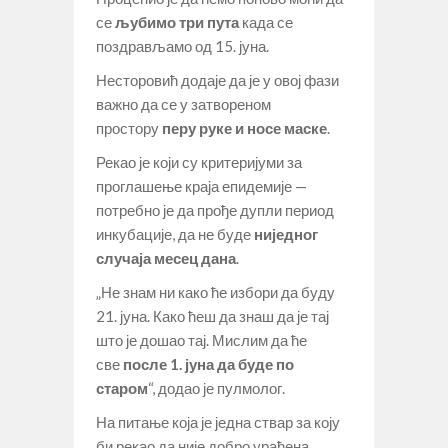
се
љубимо три пута
када се
поздрављамо од 15. јуна.
Несторовић додаје да је у овој фази
важно да се у затвореном
простору
перу руке и носе маске
.
Рекао је који су критеријуми за
проглашење краја епидемије —
потребно је да прође дупли период
инкубације, да не буде
ниједног
случаја месец дана
.
„Не знам ни како ће избори да буду
21. јуна. Како ћеш да знаш да је тај
што је дошао тај. Мислим да ће
све
после 1. јуна да буде по
старом
“, додао је пулмолог.
На питање која је једна ствар за коју
би рекао да није добро урађена,