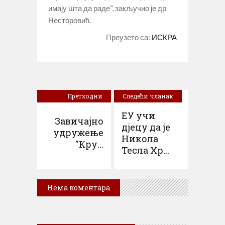
имају шта да раде“, закључио је др
Несторовић.
Преузето са:
ИСКРА
Претходни
Следећи чланак
чланак
ЕУ учи
Завичајно
дјецу да је
удружење
Никола
''Кру...
Тесла Хр...
Нема коментара