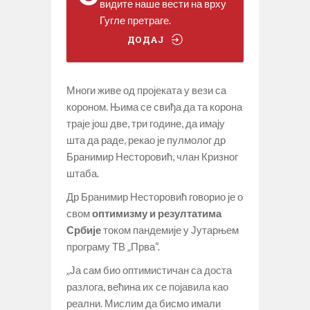
видите наше вести на врху
Гугле претраге.
ДОДАЈ
Многи живе од пројеката у вези са
короном. Њима се свиђа да та корона
траје још две, три године, да имају
шта да раде, рекао је пулмолог др
Бранимир Несторовић, члан Кризног
штаба.
Др Бранимир Несторовић говорио је о
свом
оптимизму и резултатима
Србије
током пандемије у Јутарњем
програму ТВ „Прва“.
„Ја сам био оптимистичан са доста
разлога, већина их се појавила као
реални. Мислим да бисмо имали