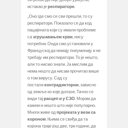
истакао је
респираторе
.
„Оно где смо се сви прешли, то су
респиратори. Показало се да код
пацијената који су имали проблеме
са
згрушавањем крви
, нису
потребни. Онда смо установили у
Француској да немају пнеумонију и не
требају им респиратори. То је нешто,
али то нисмо знали. Ја мислим да
нема нешто да нисам прочитао више
о том вирусу. Сад су
постали
контрадикторни
, зависно
од земље из које долазе. Тачно се
види тај
расцеп и у СЗО
. Морам да
кажем и нешто што није популарно.
Многи живе од
пројеката у вези са
короном
. Њима се свиђа да та
корона траје још две, три године, да