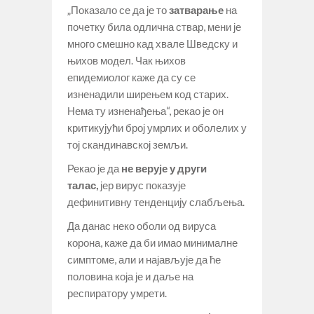
„Показало се да је то
затварање
на
почетку била одлична ствар, мени је
много смешно кад хвале Шведску и
њихов модел. Чак њихов
епидемиолог каже да су се
изненадили ширењем код старих.
Нема ту изненађења“, рекао је он
критикујући број умрлих и оболелих у
тој скандинавској земљи.
Рекао је да
не верује у други
талас,
јер вирус показује
дефинитивну тенденцију слабљења.
Да данас неко оболи од вируса
корона, каже да би имао минималне
симптоме, али и најављује да ће
половина која је и даље на
респиратору умрети.