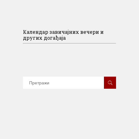
Календар завичајних вечери и
других догађаја