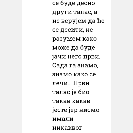
се буде десио
други талас, а
не верујем да ће
се десити, не
разумем како
може да буде
јачи него први.
Сада га знамо,
знамо како се
лечи… Први
талас је био
такав какав
јесте јер нисмо
имали
никаквог