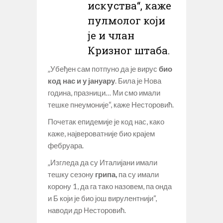
искуства“, каже
пулмолог који
је и члан
Кризног штаба.
„Убеђен сам потпуно да је вирус
био
код нас и у јануару
. Била је Нова
година, празници… Ми смо имали
тешке пнеумоније“, каже Несторовић.
Почетак епидемије је код нас, како
каже, највероватније био крајем
фебруара.
„Изгледа да су Италијани имали
тешку сезону
грипа,
па су имали
корону 1, да га тако назовем, па онда
и Б који је био још вирулентнији“,
наводи др Несторовић.