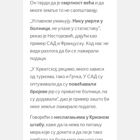
Он тврди да је
смртност већа
и да
многе земље то не саопштавају.
„Углавном умањују.
Нису умрли у
болници
, не улазе у статистику“,
рекао је Несторовић, дајући као
пример САД и Француску. Код нас не
види разлога да би се лажирали
подаци.
„У Хрватској, рецимо, много зависи
од туризма, тако и Грчка. У САД су
оптуживали да су
повећавали
бројеве
јер су приватне болнице, па
су додавали“, дао је пример зашто би
неке земље лажирале податке.
Говорећи о
неслагањима у Кризном
штабу
, каже да га нема по питању
мера које су донете и да ли је тако
требало да буде кроз оно што смо