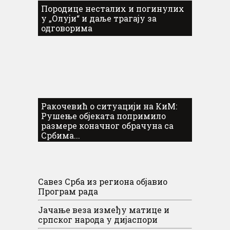
Породице несталих и погинулих
у „Олуји“ и даље трагају за
одговорима
Ракочевић о ситуацији на КиМ:
Рушење објеката попримило
размере коначног обрачуна са
Србима...
Савез Срба из региона објавио
Програм рада
Јачање веза између матице и
српског народа у дијаспори