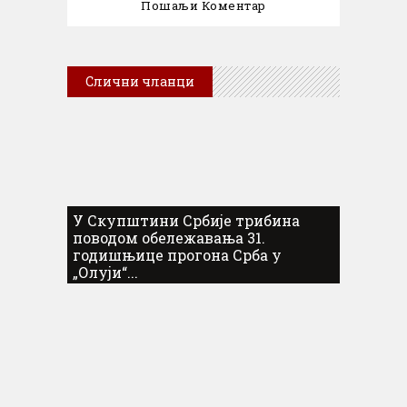
Слични чланци
У Скупштини Србије трибина
поводом обележавања 31.
годишњице прогона Срба у
„Олуји“...