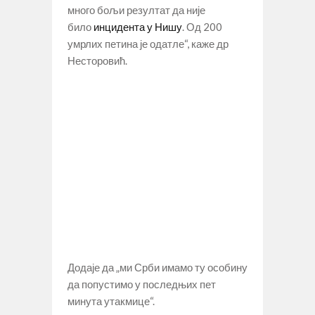
много бољи резултат да није
било
инцидента у Нишу
. Од 200
умрлих петина је одатле“, каже др
Несторовић.
Додаје да „ми Срби имамо ту особину
да попустимо у последњих пет
минута утакмице“.