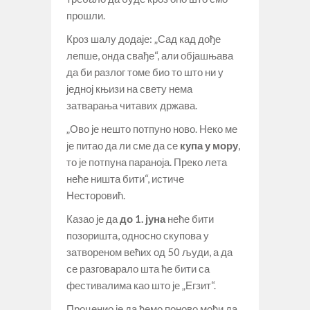
прошли.
Кроз шалу додаје: „Сад кад дође
лепше, онда свађе“, али објашњава
да би разлог томе био то што ни у
једној књизи на свету нема
затварања читавих држава.
„Ово је нешто потпуно ново. Неко ме
је питао да ли сме да се
купа у мору
,
то је потпуна параноја. Преко лета
неће ништа бити“, истиче
Несторовић.
Казао је да
до 1. јуна
неће бити
позоришта, односно скупова у
затвореном већих од 50 људи, а да
се разговарало шта ће бити са
фестивалима као што је „Егзит“.
Проценио је да ћемо поново моћи да