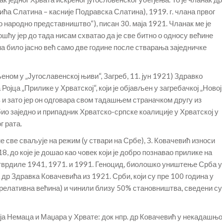
ића Слатина – касније Подравска Слатина), 1919. г. члана првог
ародно представништво“), писан 30. маја 1921. Чланак ме је
ћу јер до тада нисам схватао да је све битно о односу већине
а било јасно већ само две године после стварања заједничке
еном у „Југославенској њиви“, Загреб, 11. јун 1921) Здравко
ојца „Прилике у Хрватској“, који је објављен у загребачкој „Новој
 и зато јер он одговара свом тадашњем страначком другу из
 био заједно и припадник Хрватско-српске коалиције у Хрватској у
г рата.
е све сваљује на режим (у ствари на Србе), З. Ковачевић износи
, до које је дошао као човек који је добро познавао прилике на
потврдиле 1941, 1971. и 1991. Геноцид, биолошко уништење Срба у
др Здравка Ковачевића из 1921. Срби, који су пре 100 година у
(релативна већина) и чинили близу 50% становништва, сведени су
ја Немаца и Маџара у Хрвате: док нпр. др Ковачевић у некадашњо