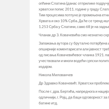
опћини Слатина (данас отприлике подруч
хрватски попис 2011. године у граду Сла
Тим процесима потпуно је промењена етнич
Хрвата и око 10% Срба. Да ће се тренд иш
1.253 Срба у Слатини, само 68 је на задњ
Чланак др З. Ковачевића смо незнатно скр
Запажања аутора су брутално потврђена 
опширније коментарисати али јавност треб
од писања Ковачевићевог чланка 1921. па
учествовали и многи водећи српски полит
издајом.
Никола Милованчев
Др Здравко Ковачевић: Хрватски проблем. Ос
После г. дра. Бертића, напреднога и нациј
одличнији, г. Ројц, да баци одговорност з
батине итд.