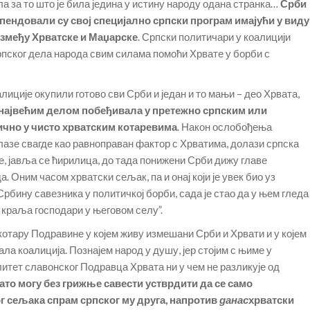
а за то што је била једина у истину народу одана странка…
Срби
пендовали су свој специјално српски програм имајући у виду
између Хрватске и Маџарске
. Српски политичари у коалицији
српског дела народа свим силама помоћи Хрвате у борби с
алиције окупили готово сви Срби и један и то мањи – део Хрвата,
а највећим делом побеђивала у претежно српским или
чно у чисто хрватским котаревима
. Након ослобођења
лазе свагде као равноправан фактор с Хрватима, долази српска
аве, јавља се ћирилица, до тада понижени Срби дижу главе
. Оним часом хрватски сељак, па и онај који је увек био уз
 Србину савезника у политичкој борби, сада је стао да у њем гледа
г краља господари у његовом селу”.
котару Подравине у којем живу измешани Срби и Хрвати и у којем
ала коалиција. Познајем народ у душу, јер стојим с њиме у
итет славонског Подравца Хрвата ни у чем не разликује од
ато могу без грижње савести устврдити да се само
г сељака спрам српског му друга, напротив
данас
хрватски