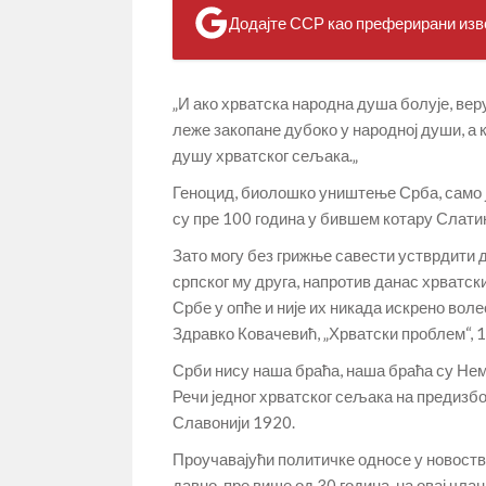
Додајте ССР као преферирани изво
„И ако хрватска народна душа болује, веру
леже закопане дубоко у народној души, а к
душу хрватског сељака.„
Геноцид, биолошко уништење Срба, само ј
су пре 100 година у бившем котару Слатин
Зато могу без грижње савести устврдити 
српског му друга, напротив данас хрватск
Србе у опће и није их никада искрено воле
Здравко Ковачевић, „Хрватски проблем“, 
Срби нису наша браћа, наша браћа су Не
Речи једног хрватског сељака на предизб
Славонији 1920.
Проучавајући политичке односе у новоств
давно, пре више од 30 година, на овај чла