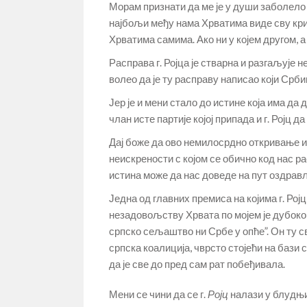
Морам признати да ме је у души заболело к
најбољи међу нама Хрватима виде сву кри
Хрватима самима. Ако ни у којем другом, а 
Расправа г. Ројца је стварна и разгаљује 
волео да је ту расправу написао који Срби
Јер је и мени стало до истине која има да
члан исте партије којој припада и г. Ројц 
Дај боже да ово немилосрдно откривање ист
неискрености с којом се обично код нас 
истина може да нас доведе на пут оздра
Једна од главних премиса на којима г. Ро
незадовољству Хрвата по мојем је дубоко
српско сељаштво ни Србе у опће”. Он ту с
српска коалиција, чврсто стојећи на бази
да је све до пред сам рат побеђивала.
Мени се чини да се г.
Ројц
налази у блудњи