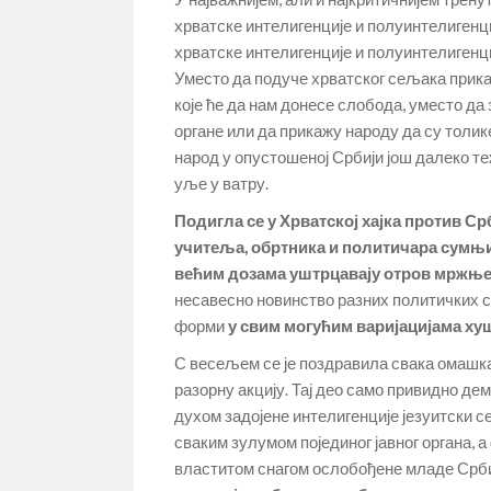
хрватске интелигенције и полуинтелигенци
хрватске интелигенције и полуинтелигенц
Уместо да подуче хрватског сељака прика
које ће да нам донесе слобода, уместо да
органе или да прикажу народу да су толи
народ у опустошеној Србији још далеко те
уље у ватру.
Подигла се у Хрватској хајка против Срб
учитеља, обртника и политичара сумњ
већим дозама уштрцавају отров мржње 
несавесно новинство разних политичких стр
форми
у свим могућим варијацијама ху
С весељем се је поздравила свака омашка 
разорну акцију. Тај део само привидно д
духом задојене интелигенције језуитски 
сваким зулумом појединог јавног органа, 
властитом снагом ослобођене младе Срби