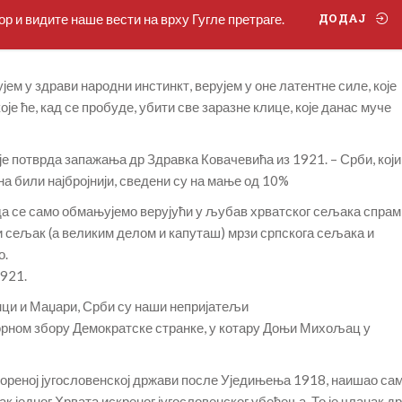
р и видите наше вести на врху Гугле претраге.
ДОДАЈ
јем у здрави народни инстинкт, верујем у оне латентне силе, које
оје ће, кад се пробуде, убити све заразне клице, које данас муче
е потврда запажања др Здравка Ковачевића из 1921. – Срби, који
а били најбројнији, сведени су на мање од 10%
да се само обмањујемо верујући у љубав хрватског сељака спрам
и сељак (а великим делом и капуташ) мрзи српскога сељака и
о.
1921.
мци и Маџари, Срби су наши непријатељи
орном збору Демократске странке, у котару Доњи Михољац у
ореној југословенској држави после Уједињења 1918, наишао са
нак једног Хрвата искреног југословенског убеђења. То је чланак др