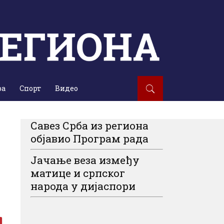
ра
Спорт
Видео
Савез Срба из региона
објавио Програм рада
Јачање веза између
матице и српског
народа у дијаспори