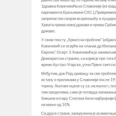
Здравка Ковачевића из Славоније (из град
парламента Краљевине СХС („Привремено н
запрепастио својом искреношћу и луциднош
Хрвата према новој држави и према Србим
државе.
У свом тексту „Хрватски проблем“ (објављ
Ковачевић се осврће на чланак др Милана Р
Европи“. Осврт З. Ковачевића је занимљив
Демократске странке, са којим је пре тога
време Аустро-Угарске, уочи Првог светско
Међутим, док Ројц кривицу за све проблем
истину о приликама у Славонији после 1918
терену. Његове оцене су се, на жалост, 
тим пределима, само је потврда запажања 
бившем котару Слатина били најбројнији 
на мање од 10%.
Са друге стране, заокружена је асимилаци