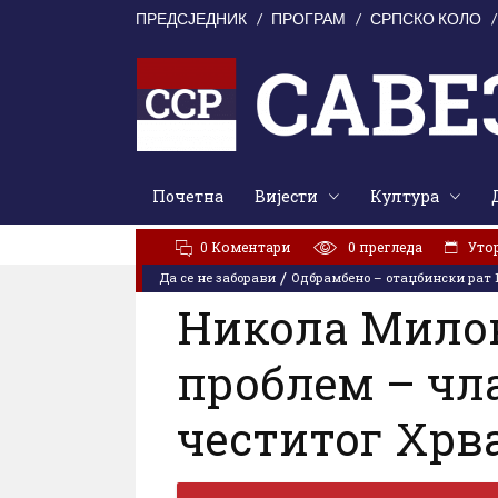
ПРЕДСЈЕДНИК
ПРОГРАМ
СРПСКО КОЛО
Почетна
Вијести
Култура
АКТУЕЛНО:
У Цркви Светог Марка молитвено сјећањ
0 Коментари
0
прегледа
Утор
/
Да се не заборави
Одбрамбено – отаџбински рат 1
Никола Милов
проблем – чл
честитог Хрва