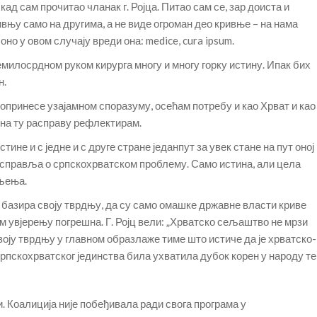
ад сам прочитао чланак г. Ројца. Питао сам се, зар доиста и
вњу само на другима, а не виде огроман део кривње – на нама
оно у овом случају вреди она: medice, cura ipsum.
немилосрдном руком кирурга многу и многу горку истину. Ипак бих
н.
 допринесе узајамном споразуму, осећам потребу и као Хрват и као
да на ту расправу рефлектирам.
ине и с једне и с друге стране једанпут за увек стане на пут оној
расправља о српскохрватском проблему. Само истина, али цела
вљења.
јц базира своју тврдњу, да су само омашке државне власти криве
м увјерењу погрешна. Г. Ројц вели: „Хрватско сељаштво не мрзи
воју тврдњу у главном образлаже тиме што истиче да је хрватско-
 српскохрватског јединства била ухватила дубок корен у народу те
. Коалиција није побеђивала ради свога програма у