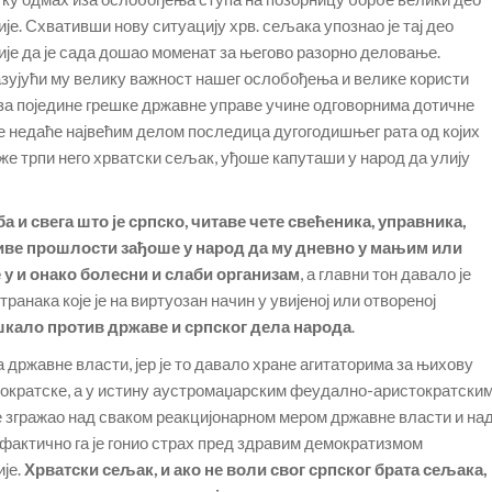
је. Схвативши нову ситуацију хрв. сељака упознао је тај део
ије да је сада дошао моменат за његово разорно деловање.
зујући му велику важност нашег ослобођења и велике користи
 за поједине грешке државне управе учине одговорнима дотичне
ке недаће највећим делом последица дугогодишњег рата од којих
же трпи него хрватски сељак, уђоше капуташи у народ да улију
а и свега што је српско, читаве чете свећеника, управника,
иве прошлости зађоше у народ да му дневно у мањим или
у и онако болесни и слаби организам
, а главни тон давало је
анака које је на виртуозан начин у увијеној или отвореној
шкало против државе и српског дела народа
.
државне власти, јер је то давало хране агитаторима за њихову
емократске, а у истину аустромаџарским феудално-аристократски
се згражао над сваком реакцијонарном мером државне власти и на
а фактично га је гонио страх пред здравим демократизмом
је.
Хрватски сељак, и ако не воли свог српског брата сељака,