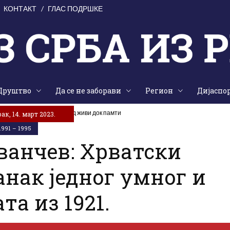
КОНТАКТ
ГЛАС ПОДРШКЕ
Друштво
Да се не заборави
Регион
Дијаспо
е на жртве „Олује“: Народ живи док памти
ак, 14. март 2023.
991 – 1995
анчев: Хрватски
анак једног умног и
та из 1921.