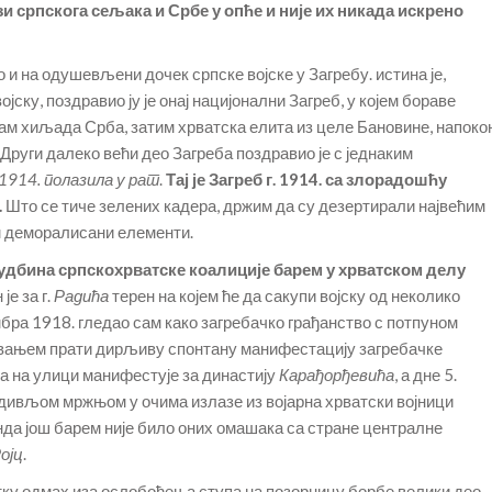
и српскога сељака и Србе у опће и није их никада искрено
ао и на одушевљени дочек српске војске у Загребу. истина је,
ску, поздравио ју је онај нацијонални Загреб, у којем бораве
ам хиљада Срба, затим хрватска елита из целе Бановине, напоко
 Други далеко већи део Загреба поздравио је с једнаким
. 1914. полазила у рат
.
Тај је Загреб г. 1914. са злорадошћу
.
Што се тиче зелених кадера, држим да су дезертирали највећим
м деморалисани елементи.
судбина српскохрватске коалиције барем у хрватском делу
је за г.
Радића
терен на којем ће да сакупи војску од неколико
бра 1918. гледао сам како загребачко грађанство с потпуном
вањем прати дирљиву спонтану манифестацију загребачке
да на улици манифестује за династију
Карађорђевића
, а дне 5.
 дивљом мржњом у очима излазе из војарна хрватски војници
нда још барем није било оних омашака са стране централне
ојц
.
утку одмах иза ослобођења ступа на позорницу борбе велики део