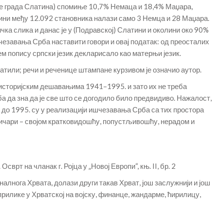
је града Слатина) спомиње 10,7% Немаца и 18,4% Маџара,
тини међу 12.092 становника налази само 3 Немца и 28 Маџара.
ка слика и данас је у (Подравској) Слатини и околини око 90%
чезавања Срба наставити говори и овај податак: од преосталих
ем попису српски језик декларисало као матерњи језик.
атили; речи и реченице штампане курзивом је означио аутор.
историјским дешавањима 1941–1995. и зато их не треба
а да зна да је све што се догодило било предвидиво. Нажалост,
 до 1995. су у реализацији ишчезавања Срба са тих простора
ичари – својом кратковидошћу, попустљивошћу, нерадом и
врт на чланак г. Ројца у „Новој Европи“, књ. II, бр. 2
оналнога Хрвата, долази други такав Хрват, још заслужнији и још
а прилике у Хрватској на војску, финанце, жандарме, ћирилицу,