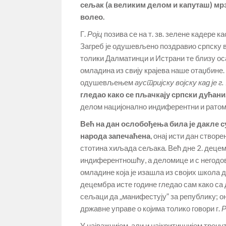
сељак (а великим делом и капуташ) мрз
волео.
Г.
Ројц
позива се на т. зв. зелене кадере к
Загреб је одушевљено поздравио српску вој
толики Далматинци и Истрани те близу ос
омладина из свију крајева наше отаџбине.
одушевљењем
аустријску војску кад је г
гледао како се пљачкају српски дућани
делом нацијонално индиферентни и рато
Већ на дан ослобођења била је дакле 
народа запечаћена
, онај исти дан створен 
стотина хиљада сељака. Већ дне 2. децем
индиферентношћу, а деломице и с негодо
омладине која је изашла из својих школа 
децембра исте године гледао сам како са
сељаци да „манифестују” за републику; о
државне управе о којима толико говори г.
Р
У најважнијем, али и најкритичнијем трен