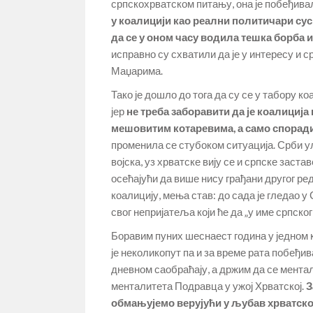
српскохрватском питању, она је побеђивал
у коалицији као реални политичари сус
да се у оном часу водила тешка борба 
исправно су схватили да је у интересу и 
Маџарима.
Тако је дошло до тога да су се у табору ко
јер
не треба заборавити да је коалициј
мешовитим котаревима, а само споради
променила се стубоком ситуација. Срби у
војска, уз хрватске вију се и српске заст
осећајући да више нису грађани другог реда
коалицију, мења став: до сада је гледао у
свог непријатеља који ће да „у име српско
Боравим пуних шеснаест година у једном 
је неколикопут па и за време рата побеђив
дневном саобраћају, а држим да се ментал
менталитета Подравца у ужој Хрватској.
З
обмањујемо верујући у љубав хрватско