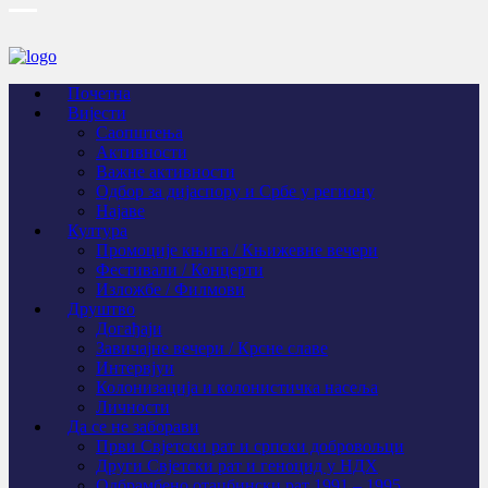
Почетна
Вијести
Саопштења
Активности
Важне активности
Одбор за дијаспору и Србе у региону
Најаве
Култура
Промоције књига / Књижевне вечери
Фестивали / Концерти
Изложбе / Филмови
Друштво
Догађаји
Завичајне вечери / Крсне славе
Интервјуи
Колонизација и колонистичка насеља
Личности
Да се не заборави
Први Свјeтски рат и српски добровољци
Други Свјетски рат и геноцид у НДХ
Одбрамбено отаџбински рат 1991 – 1995