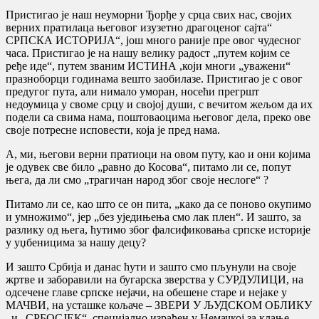
Пристигао је наш неуморни Ђорђе у срца свих нас, својих
верних пратилаца његовог изузетно драгоценог сајта“
СРПСКА ИСТОРИЈА“, још много раније пре овог чудесног
часа. Пристигао је на нашу велику радост „путем којим се
ређе иде“, путем званим ИСТИНА ,који многи „уважени“
празноборци годинама вешто заобилазе. Пристигао је с овог
предугог пута, али нимало уморан, носећи прегршт
недоумица у своме срцу и својој души, с вечитом жељом да их
подели са свима нама, поштоваоцима његовог дела, преко ове
своје потресне исповести, која је пред нама.
А, ми, његови верни пратиоци на овом путу, као и они којима
је одувек све било „равно до Косова“, питамо ли се, попут
њега, да ли смо „трагичан народ због своје неслоге“ ?
Питамо ли се, као што се он пита, „како да се поново окупимо
и умножимо“, јер „без уједињења смо лак плен“. И зашто, за
разлику од њега, ћутимо због фалсификовања српске историје
у уџбеницима за нашу децу?
И зашто Србија и данас ћути и зашто смо пљунули на своје
жртве и заборавили на бугарска зверства у СУРДУЛИЦИ, на
одсечене главе српске нејачи, на обешене старе и нејаке у
МАЧВИ, на усташке кољаче – ЗВЕРИ У ЉУДСКОМ ОБЛИКУ
, и „СРБОСЈЕК“, специјално израђен у Немачкој за клање