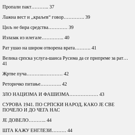
Пропали пакт……….. 37
Лажна вест и ,,краљев“ говор…………. 39
Циљ не бира средства………… 39
Излазак из илегале………….. 40
Рат ушао на широм отворена врата………. 41
Велика српска услуга-шанса Русима да се припреме за рат…
41
Жртве пуча………..………… 42
Реторичко питање…………. 42
ЗЛО НАЦИЗМА И ФАШИЗМА……………… 43
СУРОВА 1941. ПО СРПСКИ НАРОД, КАКО ЈЕ СВЕ
ПОЧЕЛО И ДО ЧЕГА НАС
ЈЕ ДОВЕЛО……….. 44
ШТА КАЖУ ЕНГЛЕЗИ……… 44