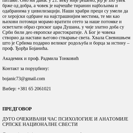
питање. Оно ни данас у 21. веку није решено, јер је зло увек
брже од добра, а човек је најчешће тиранин најбољима и
одабранима у цивилизацији. Наши храбри преци су умели да
се херојски одбране на најстрашнијим местима, те ми као
њихови потомци морамо вратити отето за наше потомке и
осветлати образ српског цара Душана, у чије златно доба су
Срби били део европске аристократије. А Бог је човека
створио да настави његово стварање света. Хвала Свевишњем
што је Србима подарио великог родољуба и борца за истину –
проф. Ђорђа Бојанића.
Академик и проф. Радмила Тонковић
Контакт за поруџбину:
bojanic73@gmail.com
Вибер: +381 65 2061021
ПРЕДГОВОР
ДУГО ОЧЕКИВАНИ ЧАС ПСИХОЛОГИЈЕ И АНАТОМИЈЕ
СРПСКЕ НАЦИОНАЛНЕ СВЕСТИ