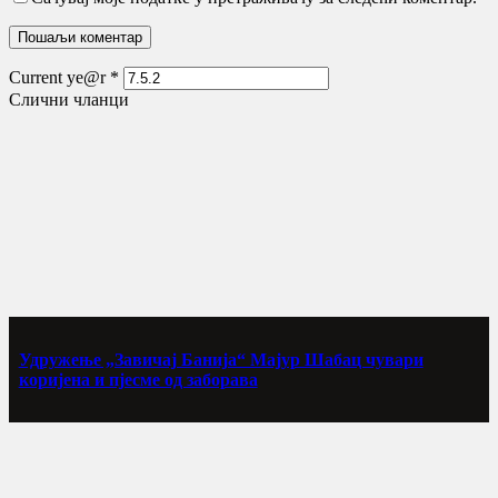
Current ye@r
*
Слични чланци
Удружење „Завичај Банија“ Мајур Шабац чувари
коријена и пјесме од заборава