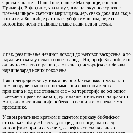
Српске Спарте – Црне Горе, српске Македоније, српског
Приморја, Војводине, хвала му у име целокупног српског
племена широм светских меридијана. Јер, свако доба има своје
ратнике, а Бојанић је ратник са убојитим пером, чије се
историјске истине највише плаше наши непријатељи.
Ипак, разапињање невиног доводи до његовог васкрсења, а то
најмање схватају џелати нашег народа. Но, проф. Бојанић је то
одлично схватио и решио да отргне од историјског заборава,
највише зарад нових покољења.
Наши непријатељи су током целог 20. века имали мало или
нимало душе и много прокламованих али погажених
принципа и од нас отимали све – од територија до основног
човековог права на живот, јер је лакше отети, него направити.
Али, од смрти нико није побегао, а вечни живот чека само
праведнике.
У овом релативно кратком и сажетом приказу библијског
страдања Срба у 20. веку аутор је дао есенцијалан след
историјских прилика у свету, са рефлексијом на српско