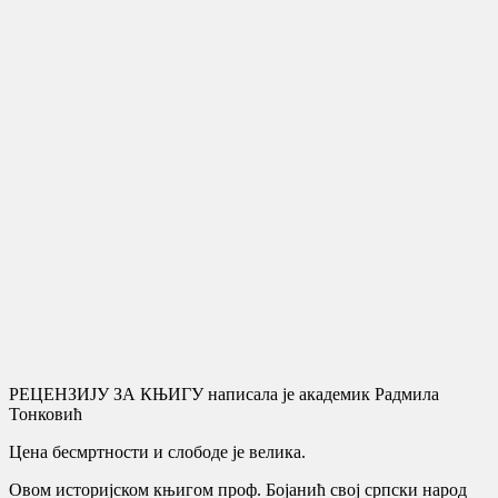
РЕЦЕНЗИЈУ ЗА КЊИГУ написала је академик Радмила
Тонковић
Цена бесмртности и слободе је велика.
Овом историјском књигом проф. Бојанић свој српски народ