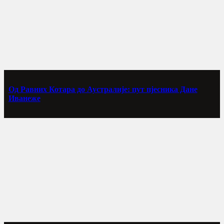
Од Равних Котара до Аустралије: пут пјесника Дане
Иванеже