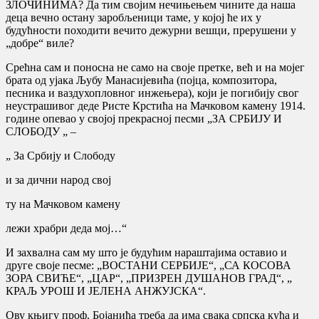
ЗЛОЧИНИМА? Да тим својим нечињењем чините да наша
деца вечно остану заробљеници таме, у којој ће их у
будућности походити вечито дежурни вешци, прерушени у
„добре“ виле?
Срећна сам и поносна не само на своје претке, већ и на мојег
брата од ујака Љубу Манасијевића (појца, композитора,
песника и ваздухопловног инжењера), који је погибију свог
неустрашивог деде Ристе Крстића на Мачковом камену 1914.
године опевао у својој прекрасној песми „ЗА СРБИЈУ И
СЛОБОДУ „ –
„ За Србију и Слободу
и за дични народ свој
ту на Мачковом камену
лежи храбри деда мој…“
И захвална сам му што је будућим нараштајима оставио и
друге своје песме: „ВОСТАНИ СЕРБИЈЕ“, „СА КОСОВА
ЗОРА СВИЋЕ“, „ЦАР“, „ПРИЗРЕН ДУШАНОВ ГРАД“, „
КРАЉ УРОШ И ЈЕЛЕНА АНЖУЈСКА“.
Ову књигу проф. Бојанића треба да има свака српска кућа и