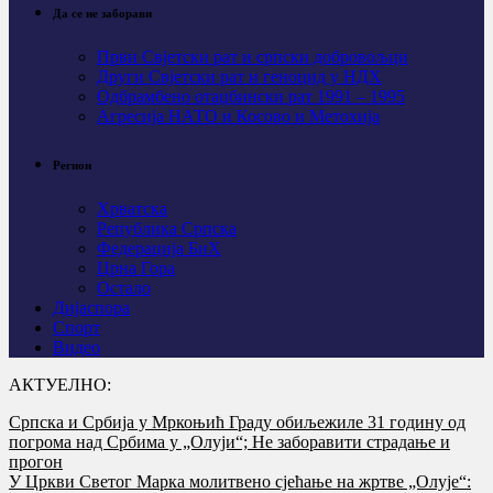
Да се не заборави
Први Свјeтски рат и српски добровољци
Други Свјетски рат и геноцид у НДХ
Одбрамбено отаџбински рат 1991 – 1995
Агресија НАТО и Косово и Метохија
Регион
Хрватска
Република Српска
Федерација БиХ
Црна Гора
Остало
Дијаспора
Спорт
Видео
АКТУЕЛНО:
Српска и Србија у Мркоњић Граду обиљежиле 31 годину од
погрома над Србима у „Олуји“; Не заборавити страдање и
прогон
У Цркви Светог Марка молитвено сјећање на жртве „Олује“: