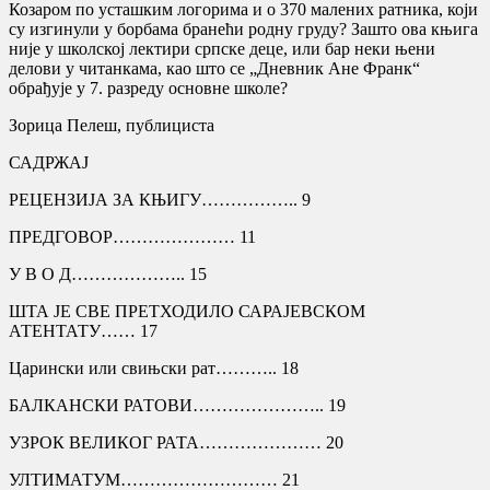
Козаром по усташким логорима и о 370 малених ратника, који
су изгинули у борбама бранећи родну груду? Зашто ова књига
није у школској лектири српске деце, или бар неки њени
делови у читанкама, као што се „Дневник Ане Франк“
обрађује у 7. разреду основне школе?
Зорица Пелеш, публициста
САДРЖАЈ
РЕЦЕНЗИЈА ЗА КЊИГУ…………….. 9
ПРЕДГОВОР………………… 11
У В О Д……………….. 15
ШТА ЈЕ СВЕ ПРЕТХОДИЛО САРАЈЕВСКОМ
АТЕНТАТУ…… 17
Царински или свињски рат……….. 18
БАЛКАНСКИ РАТОВИ………………….. 19
УЗРОК ВЕЛИКОГ РАТА………………… 20
УЛТИМАТУМ……………………… 21