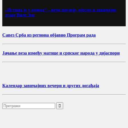
„Истина је у очима“ – вече поезије, пјесме и завичајне
душе Виде Зец
Савез Срба из региона објавио Програм рада
Јачање веза између матице и српског народа у дијаспори
Календар завичајних вечери и других догађаја