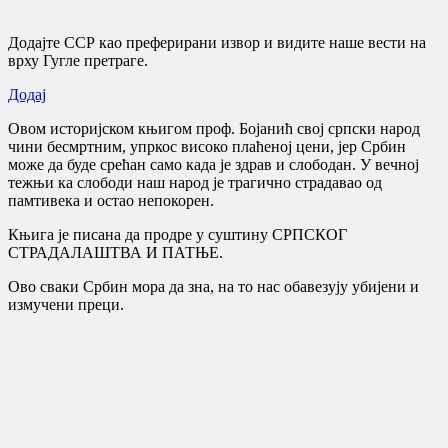
Додајте ССР као преферирани извор и видите наше вести на
врху Гугле претраге.
Додај
Овом историјском књигом проф. Бојанић свој српски народ
чини бесмртним, упркос високо плаћеној цени, јер Србин
може да буде срећан само када је здрав и слободан. У вечној
тежњи ка слободи наш народ је трагично страдавао од
памтивека и остао непокорен.
Књига је писана да продре у суштину СРПСКОГ
СТРАДАЛАШТВА И ПАТЊЕ.
Ово сваки Србин мора да зна, на то нас обавезују убијени и
измучени преци.