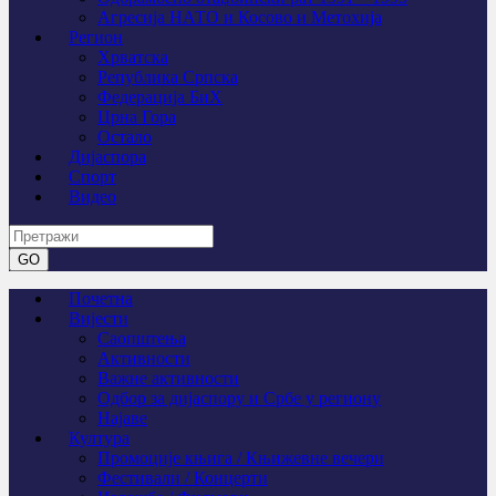
Агресија НАТО и Косово и Метохија
Регион
Хрватска
Република Српска
Федерација БиХ
Црна Гора
Остало
Дијаспора
Спорт
Видео
Почетна
Вијести
Саопштења
Активности
Важне активности
Одбор за дијаспору и Србе у региону
Најаве
Култура
Промоције књига / Књижевне вечери
Фестивали / Концерти