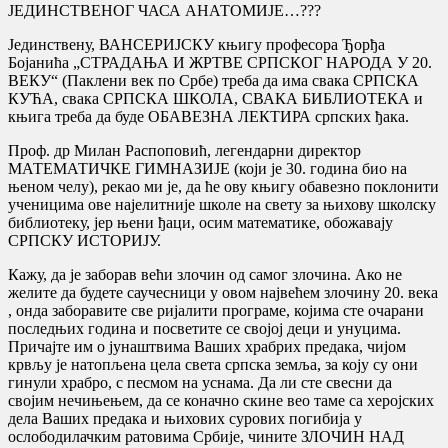
ЈЕДИНСТВЕНОГ ЧАСА АНАТОМИЈЕ…???
Јединствену, ВАНСЕРИЈСКУ књигу професора Ђорђа
Бојанића „СТРАДАЊА И ЖРТВЕ СРПСКОГ НАРОДА У 20.
ВЕКУ“ (Паклени век по Србе) треба да има свака СРПСКА
КУЋА, свака СРПСКА ШКОЛА, СВАКА БИБЛИОТЕКА и
књига треба да буде ОБАВЕЗНА ЛЕКТИРА српских ђака.
Проф. др Милан Распоповић, легендарни директор
МАТЕМАТИЧКЕ ГИМНАЗИЈЕ (који је 30. година био на
њеном челу), рекао ми је, да ће ову књигу обавезно поклонити
ученицима ове најелитније школе на свету за њихову школску
библиотеку, јер њени ђаци, осим математике, обожавају
СРПСКУ ИСТОРИЈУ.
Кажу, да је заборав већи злочин од самог злочина. Ако не
желите да будете саучесници у овом највећем злочину 20. века
, онда заборавите све ријалити програме, којима сте очарани
последњих година и посветите се својој деци и унуцима.
Причајте им о јунаштвима Ваших храбрих предака, чијом
крвљу је натопљена цела света српска земља, за коју су они
гинули храбро, с песмом на уснама. Да ли сте свесни да
својим нечињењем, да се коначно скине вео таме са херојских
дела Ваших предака и њихових сурових погибија у
ослободилачким ратовима Србије, чините ЗЛОЧИН НАД