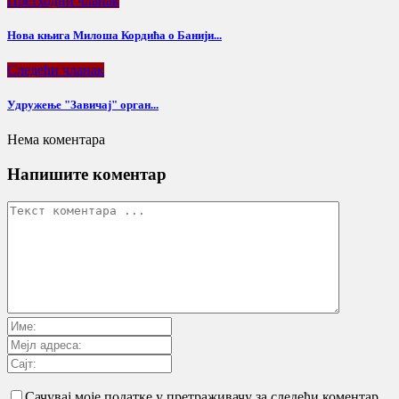
Претходни чланак
Нова књига Милоша Кордића о Банији...
Следећи чланак
Удружење "Завичај" орган...
Нема коментара
Напишите коментар
Сачувај моје податке у претраживачу за следећи коментар.