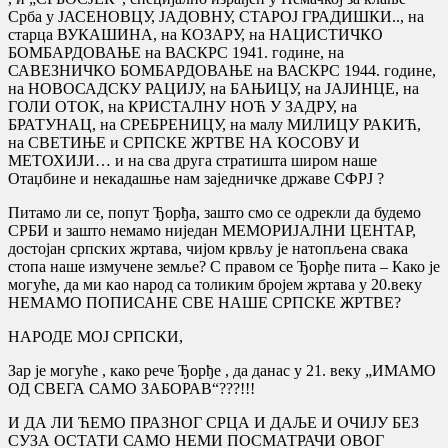
Срба у ЈАСЕНОВЦУ, ЈАДОВНУ, СТАРОЈ ГРАДИШКИ.., на
старца ВУКАШИНА, на КОЗАРУ, на НАЦИСТИЧКО
БОМБАРДОВАЊЕ на ВАСКРС 1941. године, на
САВЕЗНИЧКО БОМБАРДОВАЊЕ на ВАСКРС 1944. године,
на НОВОСАДСКУ РАЦИЈУ, на БАЊИЦУ, на ЈАЈИНЦЕ, на
ГОЛИ ОТОК, на КРИСТАЛНУ НОЋ У ЗАДРУ, на
БРАТУНАЦ, на СРЕБРЕНИЦУ, на малу МИЛИЦУ РАКИЋ,
на СВЕТИЊЕ и СРПСКЕ ЖРТВЕ НА КОСОВУ И
МЕТОХИЈИ… и на сва друга стратишта широм наше
Отаџбине и некадашње нам заједничке државе СФРЈ ?
Питамо ли се, попут Ђорђа, зашто смо се одрекли да будемо
СРБИ и зашто немамо ниједан МЕМОРИЈАЛНИ ЦЕНТАР,
достојан српских жртава, чијом крвљу је натопљена свака
стопа наше измучене земље? С правом се Ђорђе пита – Како је
могуће, да ми као народ са толиким бројем жртава у 20.веку
НЕМАМО ПОПИСАНЕ СВЕ НАШЕ СРПСКЕ ЖРТВЕ?
НАРОДЕ МОЈ СРПСКИ,
Зар је могуће , како рече Ђорђе , да данас у 21. веку „ИМАМО
ОД СВЕГА САМО ЗАБОРАВ“???!!!
И ДА ЛИ ЋЕМО ПРАЗНОГ СРЦА И ДАЉЕ И ОЧИЈУ БЕЗ
СУЗА ОСТАТИ САМО НЕМИ ПОСМАТРАЧИ ОВОГ