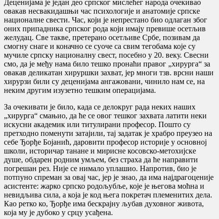
Деценијама је један део српског мислећег народа очекивао
овакав несвакидашњи час психологије и анатомије српске
националне свести. Час, који је непрестано био одлаган због
оних припадника српског рода који имају превише осетљив
желудац. Све такве, претерано осетљиве Србе, позивам да
смогну снаге и коначно се суоче са свим тегобама које су
мучиле српску националну свест, посебно у 20. веку. Свесни
смо, да је међу нама било тешко пронаћи правог „хирурга“ за
овакав деликатан хируршки захват, јер многи тзв. врсни наши
хирурзи били су деценијама ангажовани, чинило нам се, на
неким другим изузетно тешким операцијама.
За очекивати је било, када се делокруг рада неких наших
„хирурга“ смањио, да ће се овог тешког захвата латити неки
искусни академик или титулирани професор. Пошто су
претходно поменути затајили, тај задатак је храбро преузео на
себе Ђорђе Бојанић, даровити професор историје у основној
школи, историчар танане и мирисне косовско-метохијске
душе, обдарен родним умљем, без страха да ће направити
погрешан рез. Није се нимало уплашио. Напротив, био је
потпуно спреман за овај час, јер је знао, да има најдрагоценије
асистенте: жарко српско родољубље, које је његова моћна и
невидљива сила, а која је код њега покретач племенитих дела.
Као ретко ко, Ђорђе има бескрајну љубав духовног живота,
која му је дубоко у срцу усађена.