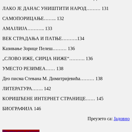
ЛАКО ЈЕ ДАНАС УНИШТИТИ НАРОД……… 131
САМОПОРИЦАЊЕ…….. 132
АМАЈЛИЈА……….. 133
ВЕК СТРАДАЊА И ПАТЊЕ……….134
Казивање Зорице Пелеш……… 136
„СЛОВО ИЖЕ, СИРЦА НИЖЕ“………. 136
УМЕСТО РЕЗИМЕА…… 138
Део писма Стевана М. Димитријевића……… 138
ЛИТЕРАТУРА……. 142
КОРИШЋЕНЕ ИНТЕРНЕТ СТРАНИЦЕ…… 145
БИОГРАФИЈА 146
Преузето са:
Јадовно