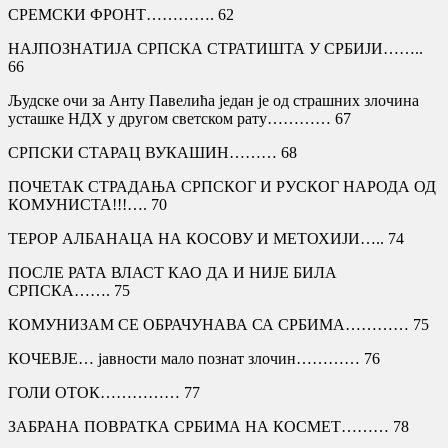
СРЕМСКИ ФРОНТ…………. 62
НАЈПОЗНАТИЈА СРПСКА СТРАТИШТА У СРБИЈИ……..
66
Људске очи за Анту Павелића један је од страшних злочина
усташке НДХ у другом светском рату………… 67
СРПСКИ СТАРАЦ ВУКАШИН……… 68
ПОЧЕТАК СТРАДАЊА СРПСКОГ И РУСКОГ НАРОДА ОД
КОМУНИСТА!!!…. 70
ТЕРОР АЛБАНАЦА НА КОСОВУ И МЕТОХИЈИ….. 74
ПОСЛЕ РАТА ВЛАСТ КАО ДА И НИЈЕ БИЛА
СРПСКА……. 75
КОМУНИЗАМ СЕ ОБРАЧУНАВА СА СРБИМА………… 75
КОЧЕВЈЕ… јавности мало познат злочин………… 76
ГОЛИ ОТОК…………… 77
ЗАБРАНА ПОВРАТКА СРБИМА НА КОСМЕТ……… 78