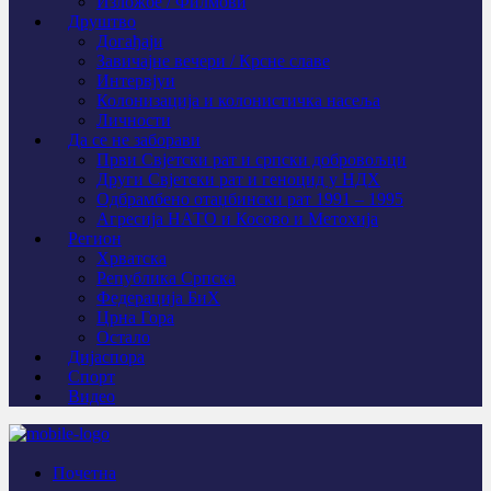
Изложбе / Филмови
Друштво
Догађаји
Завичајне вечери / Крсне славе
Интервјуи
Колонизација и колонистичка насеља
Личности
Да се не заборави
Први Свјeтски рат и српски добровољци
Други Свјетски рат и геноцид у НДХ
Одбрамбено отаџбински рат 1991 – 1995
Агресија НАТО и Косово и Метохија
Регион
Хрватска
Република Српска
Федерација БиХ
Црна Гора
Остало
Дијаспора
Спорт
Видео
Почетна