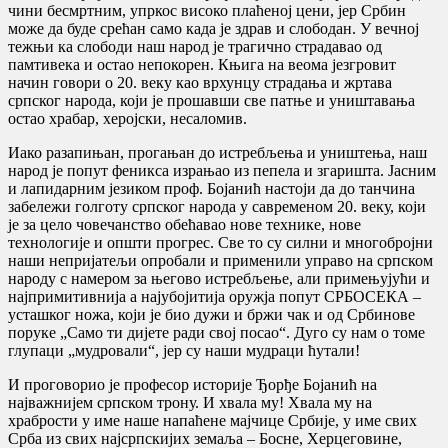
чини бесмртним, упркос високо плаћеној цени, јер Србин
може да буде срећан само када је здрав и слободан. У вечној
тежњи ка слободи наш народ је трагично страдавао од
памтивека и остао непокорен. Књига на веома језгровит
начин говори о 20. веку као врхунцу страдања и жртава
српског народа, који је прошавши све патње и уништавања
остао храбар, херојски, несаломив.
Иако разапињан, прогањан до истребљења и уништења, наш
народ је попут феникса израњао из пепела и згаришта. Јасним
и лапидарним језиком проф. Бојанић настоји да до танчина
забележи голготу српског народа у савременом 20. веку, који
је за цело човечанство обећавао нове технике, нове
технологије и општи прогрес. Све то су силни и многобројни
наши непријатељи опробали и применили управо на српском
народу с намером за његово истребљење, али примењујући и
најпримитивнија а најубојитија оружја попут СРБОСЕКА –
усташког ножа, који је био дужи и бржи чак и од Србинове
поруке „Само ти дијете ради свој посао“. Дуго су нам о томе
глупаци „мудровали“, јер су наши мудраци ћутали!
И проговорио је професор историје Ђорђе Бојанић на
најважнијем српском трону. И хвала му! Хвала му на
храбрости у име наше напаћене мајчице Србије, у име свих
Срба из свих најсрпскијих земаља – Босне, Херцеговине,