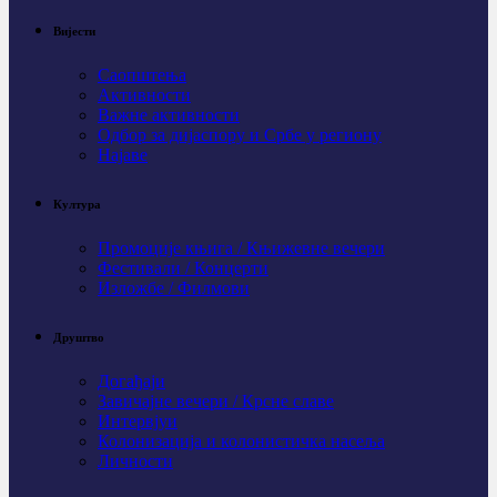
Вијести
Саопштења
Активности
Важне активности
Одбор за дијаспору и Србе у региону
Најаве
Култура
Промоције књига / Књижевне вечери
Фестивали / Концерти
Изложбе / Филмови
Друштво
Догађаји
Завичајне вечери / Крсне славе
Интервјуи
Колонизација и колонистичка насеља
Личности