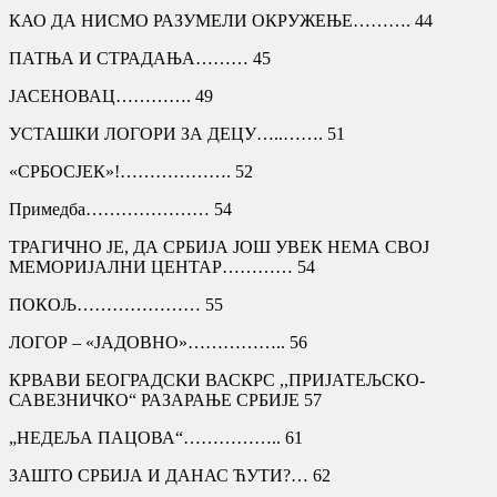
КАО ДА НИСМО РАЗУМЕЛИ ОКРУЖЕЊЕ………. 44
ПАТЊА И СТРАДАЊА……… 45
ЈАСЕНОВАЦ…………. 49
УСТАШКИ ЛОГОРИ ЗА ДЕЦУ…..……. 51
«СРБОСЈЕК»!………………. 52
Примедба………………… 54
ТРАГИЧНО ЈЕ, ДА СРБИЈА ЈОШ УВЕК НЕМА СВОЈ
МЕМОРИЈАЛНИ ЦЕНТАР………… 54
ПОКОЉ………………… 55
ЛОГОР – «ЈАДОВНО»…………….. 56
КРВАВИ БЕОГРАДСКИ ВАСКРС ,,ПРИЈАТЕЉСКО-
САВЕЗНИЧКО“ РАЗАРАЊЕ СРБИЈЕ 57
„НЕДЕЉА ПАЦОВА“…………….. 61
ЗАШТО СРБИЈА И ДАНАС ЋУТИ?… 62