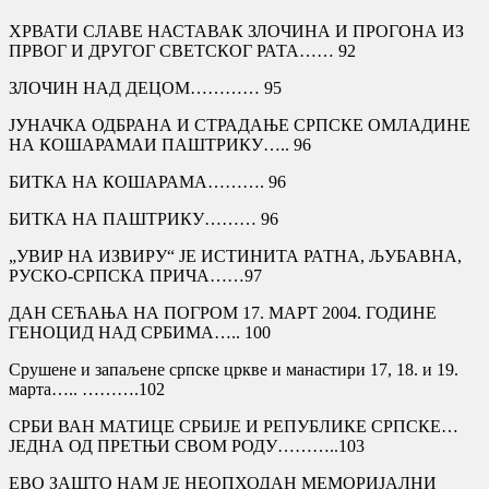
ХРВАТИ СЛАВЕ НАСТАВАК ЗЛОЧИНА И ПРОГОНА ИЗ
ПРВОГ И ДРУГОГ СВЕТСКОГ РАТА…… 92
ЗЛОЧИН НАД ДЕЦОМ………… 95
ЈУНАЧКА ОДБРАНА И СТРАДАЊЕ СРПСКЕ ОМЛАДИНЕ
НА КОШАРАМАИ ПАШТРИКУ….. 96
БИТКА НА КОШАРАМА………. 96
БИТКА НА ПАШТРИКУ……… 96
„УВИР НА ИЗВИРУ“ ЈЕ ИСТИНИТА РАТНА, ЉУБАВНА,
РУСКО-СРПСКА ПРИЧА……97
ДАН СЕЋАЊА НА ПОГРОМ 17. МАРТ 2004. ГОДИНЕ
ГЕНОЦИД НАД СРБИМА….. 100
Срушене и запаљене српске цркве и манастири 17, 18. и 19.
марта….. ……….102
СРБИ ВАН МАТИЦЕ СРБИЈЕ И РЕПУБЛИКЕ СРПСКЕ…
ЈЕДНА ОД ПРЕТЊИ СВОМ РОДУ………..103
ЕВО ЗАШТО НАМ ЈЕ НЕОПХОДАН МЕМОРИЈАЛНИ