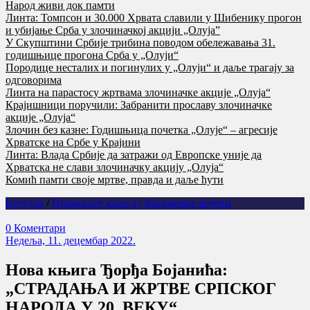
Народ живи док памти
Линта: Томпсон и 30.000 Хрвата славили у Шибенику прогон
и убијање Срба у злочиначкој акцији „Олуја”
У Скупштини Србије трибина поводом обележавања 31.
годишњице прогона Срба у „Олуји“
Породице несталих и погинулих у „Олуји“ и даље трагају за
одговорима
Линта на парастосу жртвама злочиначке акције „Олуја“
Крајишници поручили: Забранити прославу злочиначке
акције „Олуја“
Злочин без казне: Годишњица почетка „Олује“ – агресије
Хрватске на Србе у Крајини
Линта: Влада Србије да затражи од Европске уније да
Хрватска не слави злочиначку акцију „Олуја“
Комић памти своје мртве, правда и даље ћути
Култура
/
Промоције књига / Књижевне вечери
0 Коментари
Недеља, 11. децембар 2022.
Нова књига Ђорђа Бојанића:
„СТРАДАЊА И ЖРТВЕ СРПСКОГ
НАРОДА У 20. ВЕКУ“