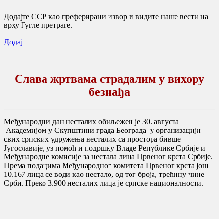
Додајте ССР као преферирани извор и видите наше вести на
врху Гугле претраге.
Додај
Слава жртвама страдалим у вихору
безнађа
Међународни дан несталих обиљежен је 30. августа
Академијом у Скупштини града Београда у организацији
свих српских удружења несталих са простора бивше
Југославије, уз помоћ и подршку Владе Републике Србије и
Међународне комисије за нестала лица Црвеног крста Србије.
Према подацима Међународног комитета Црвеног крста још
10.167 лица се води као нестало, од тог броја, трећину чине
Срби. Преко 3.900 несталих лица је српске националности.