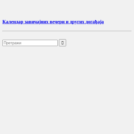
Календар завичајних вечери и других догађаја