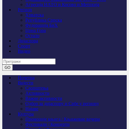
Агресија НАТО и Косово и Метохија
Регион
Хрватска
Република Српска
Федерација БиХ
Црна Гора
Остало
Дијаспора
Спорт
Видео
Почетна
Вијести
Саопштења
Активности
Важне активности
Одбор за дијаспору и Србе у региону
Најаве
Култура
Промоције књига / Књижевне вечери
Фестивали / Концерти