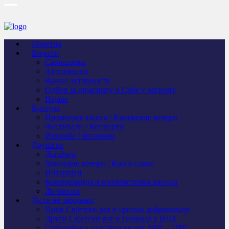
Почетна
Вијести
Саопштења
Активности
Важне активности
Одбор за дијаспору и Србе у региону
Најаве
Култура
Промоције књига / Књижевне вечери
Фестивали / Концерти
Изложбе / Филмови
Друштво
Догађаји
Завичајне вечери / Крсне славе
Интервјуи
Колонизација и колонистичка насеља
Личности
Да се не заборави
Први Свјeтски рат и српски добровољци
Други Свјетски рат и геноцид у НДХ
Одбрамбено отаџбински рат 1991 – 1995