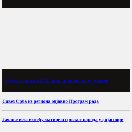
„Олуја је погром“: Сећање које не сме да утихне
Савез Срба из региона објавио Програм рада
Јачање веза између матице и српског народа у дијаспори