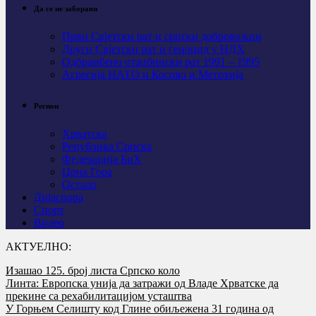
Да се не заборави
Први Свјeтски рат и српски добровољци
Други Свјетски рат и геноцид у НДХ
Одбрамбено отаџбински рат 1991 – 1995
Агресија НАТО и Косово и Метохија
Регион
Хрватска
Република Српска
Федерација БиХ
Црна Гора
Остало
Дијаспора
Спорт
Видео
АКТУЕЛНО:
Изашао 125. број листа Српско коло
Линта: Европска унија да затражи од Владе Хрватске да
прекине са рехабилитацијом усташтва
У Горњем Селишту код Глине обиљежена 31 година од