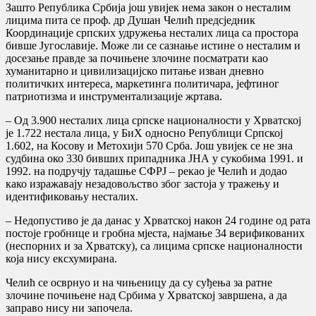
Зашто Република Србија још увијек нема закон о несталим
лицима пита се проф. др Душан Челић предсједник
Координације српских удружења несталих лица са простора
бивше Југославије. Може ли се сазнање истине о несталим и
досезање правде за почињене злочине посматрати као
хуманитарно и цивилизацијско питање изван дневно
политичких интереса, маркетинга политичара, јефтиног
патриотизма и инструментализације жртава.
– Од 3.900 несталих лица српске националности у Хрватској
је 1.722 нестала лица, у БиХ односно Републици Српској
1.602, на Косову и Метохији 570 Срба. Још увијек се не зна
судбина око 330 бивших припадника ЈНА у сукобима 1991. и
1992. на подручју тадашње СФРЈ – рекао је Челић и додао
како изражавају незадовољство због застоја у тражењу и
идентификовању несталих.
– Недопустиво је да данас у Хрватској након 24 године од рата
постоје гробнице и гробна мјеста, најмање 34 верификованих
(неспорних и за Хрватску), са лицима српске националности
која нису ексхумирана.
Челић се осврнуо и на чињеницу да су суђења за ратне
злочине почињене над Србима у Хрватској завршена, а да
заправо нису ни започела.