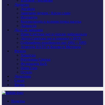
Изложбе / Филмови
Друштво
Догађаји
Завичајне вечери / Крсне славе
Интервјуи
Колонизација и колонистичка насеља
Личности
Да се не заборави
Први Свјeтски рат и српски добровољци
Други Свјетски рат и геноцид у НДХ
Одбрамбено отаџбински рат 1991 – 1995
Агресија НАТО и Косово и Метохија
Регион
Хрватска
Република Српска
Федерација БиХ
Црна Гора
Остало
Дијаспора
Спорт
Видео
Почетна