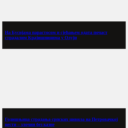
На Бусијама парастосом и сјећањем одата почаст
страдалим Крајишницима у Олуји
Годишњица страдања српских цивила на Петровачкој
цести – злочин без казне