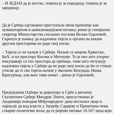
– И ЈЕДАН да је нестао, тежина је за породицу, тежина је за
заједницу.
Да је Србија одговорно приступила овом проблему као
хуманитарном и цивилизацијском питању, рекао је генерални
секретар Министарства спољних послова Вељко Одаловић.
Скренуо је пажњу да надлежна тијела и органи на неким
другим просторима не раде свој посао.
– Тијела се не налазе у Србији. Налазе се широм Хрватске,
БиХ, и на простору Косова и Метохије. То је оно што упорно
покушавају са тих простора да пребаце, тиме што оптужују
надлежна тијела у Србији да не раде свој посао да би се стекао
утисак да се сва тијела налазе у околини Београда, Ниша
Крагујевца, али њих тамо нема! – рекао је Одаловић.
Предсједник Одбора за дијаспору и Србе у региону
Скупштине Србије Миодраг Линта, присуствовао је
Академији поводом Међународног дана несталих лица и
оцјењује да код власти у Загребу, Сарајеву и Приштини нема
стварне политичке воље да се ријеши питање 10.167 лица који