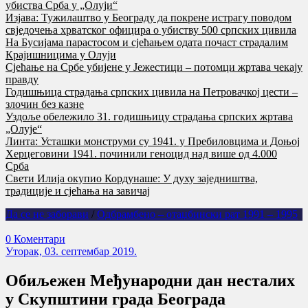
убиства Срба у „Олуји“
Изјава: Тужилаштво у Београду да покрене истрагу поводом
свједочења хрватског официра о убиству 500 српских цивила
На Бусијама парастосом и сјећањем одата почаст страдалим
Крајишницима у Олуји
Сјећање на Србе убијене у Јежестици – потомци жртава чекају
правду
Годишњица страдања српских цивила на Петровачкој цести –
злочин без казне
Уздоље обележило 31. годишњицу страдања српских жртава
„Олује“
Линта: Усташки монструми су 1941. у Пребиловцима и Доњој
Херцеговини 1941. починили геноцид над више од 4.000
Срба
Свети Илија окупио Кордунаше: У духу заједништва,
традиције и сјећања на завичај
Да се не заборави
/
Одбрамбено – отаџбински рат 1991 – 1995
0 Коментари
Уторак, 03. септембар 2019.
Обиљежен Међународни дан несталих
у Скупштини града Београда