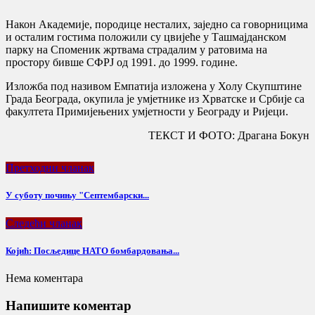
Након Академије, породице несталих, заједно са говорницима
и осталим гостима положили су цвијеће у Ташмајданском
парку на Споменик жртвама страдалим у ратовима на
простору бивше СФРЈ од 1991. до 1999. године.
Изложба под називом Емпатија изложена у Холу Скупштине
Града Београда, окупила је умјетнике из Хрватске и Србије са
факултета Примијењених умјетности у Београду и Ријеци.
ТЕКСТ И ФОТО: Драгана Бокун
Претходни чланак
У суботу почињу "Септембарски...
Следећи чланак
Којић: Посљедице НАТО бомбардовања...
Нема коментара
Напишите коментар