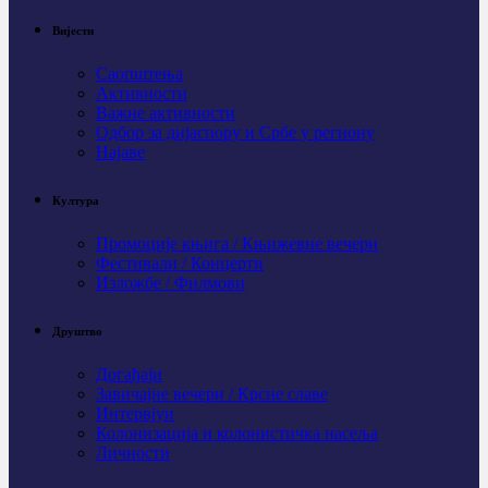
Вијести
Саопштења
Активности
Важне активности
Одбор за дијаспору и Србе у региону
Најаве
Култура
Промоције књига / Књижевне вечери
Фестивали / Концерти
Изложбе / Филмови
Друштво
Догађаји
Завичајне вечери / Крсне славе
Интервјуи
Колонизација и колонистичка насеља
Личности