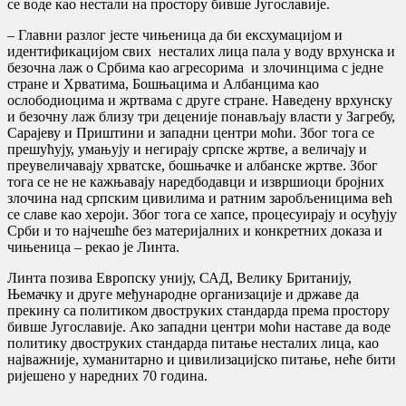
се воде као нестали на простору бивше Југославије.
– Главни разлог јесте чињеница да би ексхумацијом и
идентификацијом свих несталих лица пала у воду врхунска и
безочна лаж о Србима као агресорима и злочинцима с једне
стране и Хрватима, Бошњацима и Албанцима као
ослободиоцима и жртвама с друге стране. Наведену врхунску
и безочну лаж близу три деценије понављају власти у Загребу,
Сарајеву и Приштини и западни центри моћи. Због тога се
прешућују, умањују и негирају српске жртве, а величају и
преувеличавају хрватске, бошњачке и албанске жртве. Због
тога се не не кажњавају наредбодавци и извршиоци бројних
злочина над српским цивилима и ратним заробљеницима већ
се славе као хероји. Због тога се хапсе, процесуирају и осуђују
Срби и то најчешће без материјалних и конкретних доказа и
чињеница – рекао је Линта.
Линта позива Европску унију, САД, Велику Британију,
Њемачку и друге међународне организације и државе да
прекину са политиком двоструких стандарда према простору
бивше Југославије. Ако западни центри моћи наставе да воде
политику двоструких стандарда питање несталих лица, као
најважније, хуманитарно и цивилизацијско питање, неће бити
ријешено у наредних 70 година.