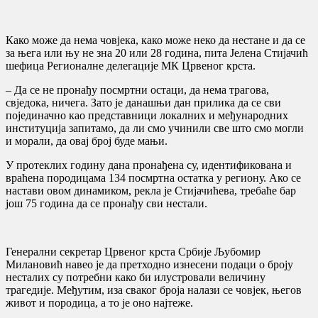
Како може да нема човјека, како може неко да нестане и да се
за њега или њу не зна 20 или 28 година, пита Јелена Стијачић
шефица Регионалне делегације МК Црвеног крста.
– Да се не пронађу посмртни остаци, да нема трагова,
свједока, ничега. Зато је данашњи дан прилика да се сви
појединачно као представници локалних и међународних
институција запитамо, да ли смо учинили све што смо могли
и морали, да овај број буде мањи.
У протеклих годину дана пронађена су, идентификована и
враћена породицама 134 посмртна остатка у региону. Ако се
настави овом динамиком, рекла је Стијачићева, требаће бар
још 75 година да се пронађу сви нестали.
Генерални секретар Црвеног крста Србије Љубомир
Милановић навео је да претходно изнесени подаци о броју
несталих су потребни како би илустровали величину
трагедије. Међутим, иза сваког броја налази се човјек, његов
живот и породица, а то је оно најтеже.