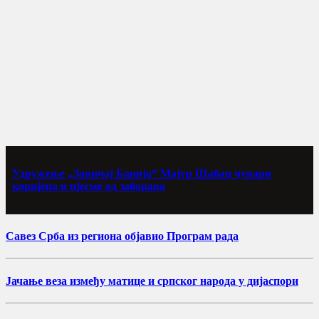
Удружење „Завичај Банија“ Мајур Шабац чувари
коријена и пјесме од заборава
Савез Срба из региона објавио Програм рада
Јачање веза између матице и српског народа у дијаспори