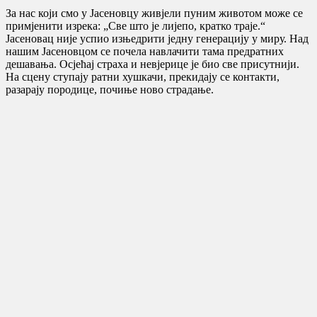
За нас који смо у Јасеновцу живјели пуним животом може се
примјенити изрека: „Све што је лијепо, кратко траје.“
Јасеновац није успио изњедрити једну генерацију у миру. Над
нашим Јасеновцом се почела навлачити тама предратних
дешавања. Осјећај страха и невјерице је био све присутнији.
На сцену ступају ратни хушкачи, прекидају се контакти,
разарају породице, почиње ново страдање.