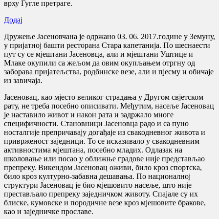
врху Гугле претраге.
Додај
Дружење Јасеновчана је одржано 03. 06. 2017.године у Земуну,
у пријатној башти ресторана Стара капетанија. По шеснаести
пут су се мјештани Јасеновца, али и мјештани Уштице и
Млаке окупили са жељом да овим окупљањем отргну од
заборава пријатељства, родбинске везе, али и пјесму и обичаје
из завичаја.
Јасеновац, као мјесто великог страдања у Другом свјетском
рату, не треба посебно описивати. Међутим, насеље Јасеновац
је наставило живот и након рата и задржало многе
специфичности. Становници Јасеновца радо и са пуно
носталгије препричавају догађаје из свакодневног живота и
приврженост заједници. То се исказивало у свакодневним
активностима мјештана, посебно младих. Одлазак на
школовање или посао у оближње градове није представљао
препреку. Викендом Јасеновац оживи, било кроз спортска,
било кроз културно-забавна дешавања. По националној
структури Јасеновац је био мјешовито насеље, што није
престављало препреку заједничком животу. Спајале су их
блиске, кумовске и породичне везе кроз мјешовите бракове,
као и заједничке прославе.