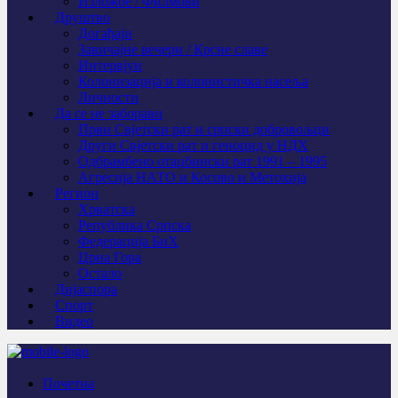
Изложбе / Филмови
Друштво
Догађаји
Завичајне вечери / Крсне славе
Интервјуи
Колонизација и колонистичка насеља
Личности
Да се не заборави
Први Свјeтски рат и српски добровољци
Други Свјетски рат и геноцид у НДХ
Одбрамбено отаџбински рат 1991 – 1995
Агресија НАТО и Косово и Метохија
Регион
Хрватска
Република Српска
Федерација БиХ
Црна Гора
Остало
Дијаспора
Спорт
Видео
Почетна