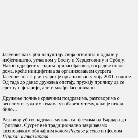
Јасеновачки Срби напуштају своја огњишта и одлазе у
избјеглиштво, углавном у Босну и Херцеговину и Србију.
Након одређених година прилагођавања, изградње новог
дома, креће иницијатива за организовањем сусрета
Јасеновчана. Први сусрет је организован у мају 2001. године.
Од тада до данас дружења опстају, пружају прилику да се
сретну најстарији, али и млађи Јасеновчани.
Дружење почиње срдачним поздравима, разговорима о
веселим и тужним темама уз обавезну тему, како је некад
било…
Разговор убрзо надгласа музика са пјесмама од Вардара до
Триглава. Сусрет већ традиционално завршавамо
јасеновачким обичајним колом
Редање јасења
и пјесмом
Шицкај, пуцкај гарава
.