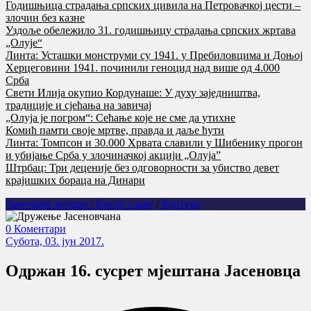
Годишњица страдања српских цивила на Петровачкој цести –
злочин без казне
Уздоље обележило 31. годишњицу страдања српских жртава
„Олује“
Линта: Усташки монструми су 1941. у Пребиловцима и Доњој
Херцеговини 1941. починили геноцид над више од 4.000
Срба
Свети Илија окупио Кордунаше: У духу заједништва,
традиције и сјећања на завичај
„Олуја је погром“: Сећање које не сме да утихне
Комић памти своје мртве, правда и даље ћути
Линта: Томпсон и 30.000 Хрвата славили у Шибенику прогон
и убијање Срба у злочиначкој акцији „Олуја”
Штрбац: Три деценије без одговорности за убиство девет
крајишких бораца на Динари
Завичајне вечери / Крсне славе
/
Култура
0 Коментари
Субота, 03. јун 2017.
Oдржан 16. сусрет мјештана Јaсеновца