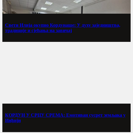
Свети Илија окупио Кордунаше: У духу заједништва,
традиције и сјећања на завичај
КОРДУН У СРЦУ СРЕМА: Емотиван сусрет земљака у
Инђији