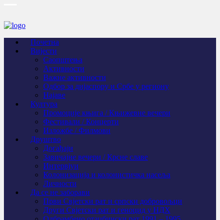
Почетна
Вијести
Саопштења
Активности
Важне активности
Одбор за дијаспору и Србе у региону
Најаве
Култура
Промоције књига / Књижевне вечери
Фестивали / Концерти
Изложбе / Филмови
Друштво
Догађаји
Завичајне вечери / Крсне славе
Интервјуи
Колонизација и колонистичка насеља
Личности
Да се не заборави
Први Свјeтски рат и српски добровољци
Други Свјетски рат и геноцид у НДХ
Одбрамбено отаџбински рат 1991 – 1995