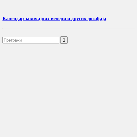
Календар завичајних вечери и других догађаја