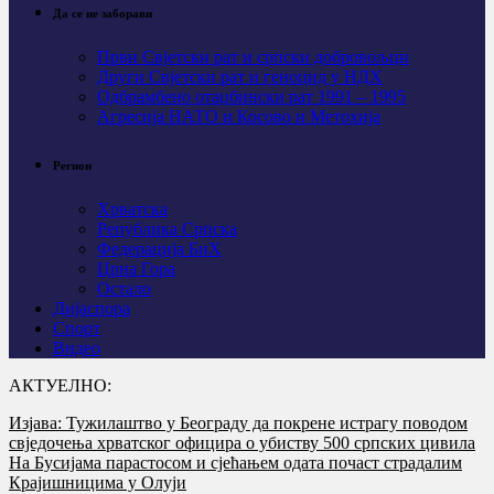
Да се не заборави
Први Свјeтски рат и српски добровољци
Други Свјетски рат и геноцид у НДХ
Одбрамбено отаџбински рат 1991 – 1995
Агресија НАТО и Косово и Метохија
Регион
Хрватска
Република Српска
Федерација БиХ
Црна Гора
Остало
Дијаспора
Спорт
Видео
АКТУЕЛНО:
Изјава: Тужилаштво у Београду да покрене истрагу поводом
свједочења хрватског официра о убиству 500 српских цивила
На Бусијама парастосом и сјећањем одата почаст страдалим
Крајишницима у Олуји