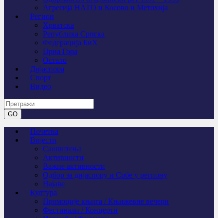
Агресија НАТО и Косово и Метохија
Регион
Хрватска
Република Српска
Федерација БиХ
Црна Гора
Остало
Дијаспора
Спорт
Видео
Почетна
Вијести
Саопштења
Активности
Важне активности
Одбор за дијаспору и Србе у региону
Најаве
Култура
Промоције књига / Књижевне вечери
Фестивали / Концерти