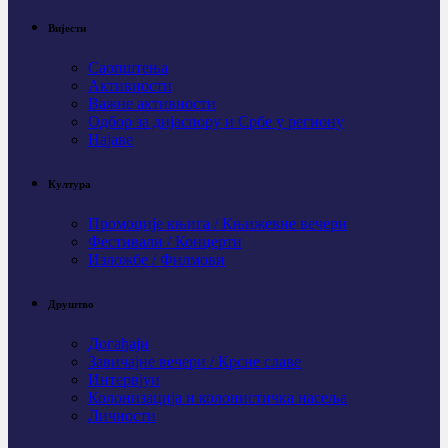
Вијести
Саопштења
Активности
Важне активности
Одбор за дијаспору и Србе у региону
Најаве
Култура
Промоције књига / Књижевне вечери
Фестивали / Концерти
Изложбе / Филмови
Друштво
Догађаји
Завичајне вечери / Крсне славе
Интервјуи
Колонизација и колонистичка насеља
Личности