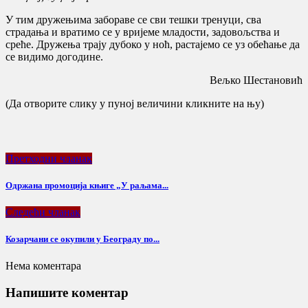
У тим дружењима забораве се сви тешки тренуци, сва
страдања и вратимо се у вријеме младости, задовољства и
среће. Дружења трају дубоко у ноћ, растајемо се уз обећање да
се видимо догодине.
Вељко Шестановић
(Да отворите слику у пуној величини кликните на њу)
Претходни чланак
Oдржана промоција књиге „У раљама...
Следећи чланак
Козарчани се окупили у Београду по...
Нема коментара
Напишите коментар