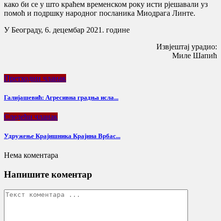
како би се у што краћем временском року исти рјешавали уз
помоћ и подршку народног посланика Миодрага Линте.
У Београду, 6. децембар 2021. године
Извјештај урадио:
Миле Шапић
Претходни чланак
Галијашевић: Агресивна градња исла...
Следећи чланак
Удружење Крајишника Крајина Врбас...
Нема коментара
Напишите коментар