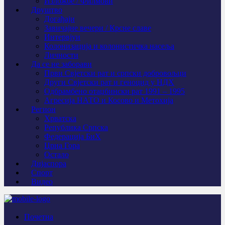
Изложбе / Филмови
Друштво
Догађаји
Завичајне вечери / Крсне славе
Интервјуи
Колонизација и колонистичка насеља
Личности
Да се не заборави
Први Свјeтски рат и српски добровољци
Други Свјетски рат и геноцид у НДХ
Одбрамбено отаџбински рат 1991 – 1995
Агресија НАТО и Косово и Метохија
Регион
Хрватска
Република Српска
Федерација БиХ
Црна Гора
Остало
Дијаспора
Спорт
Видео
Почетна