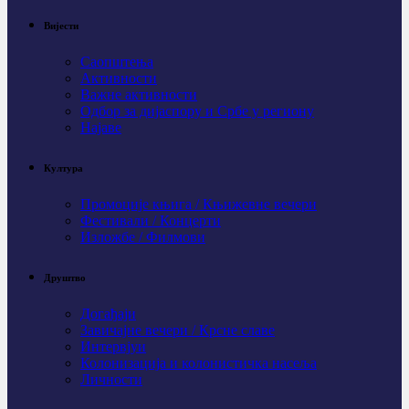
Вијести
Саопштења
Активности
Важне активности
Одбор за дијаспору и Србе у региону
Најаве
Култура
Промоције књига / Књижевне вечери
Фестивали / Концерти
Изложбе / Филмови
Друштво
Догађаји
Завичајне вечери / Крсне славе
Интервјуи
Колонизација и колонистичка насеља
Личности