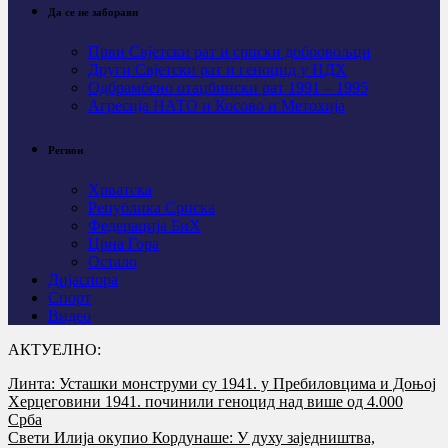
Да се не заборави
Први Свјeтски рат и српски добровољци
Други Свјетски рат и геноцид у НДХ
Одбрамбено отаџбински рат 1991 – 1995
Агресија НАТО и Косово и Метохија
Регион
Хрватска
Република Српска
Федерација БиХ
Црна Гора
Остало
Дијаспора
Спорт
Видео
АКТУЕЛНО:
Линта: Усташки монструми су 1941. у Пребиловцима и Доњој
Херцеговини 1941. починили геноцид над више од 4.000
Срба
Свети Илија окупио Кордунаше: У духу заједништва,