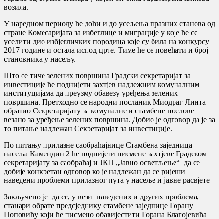
возила.
У наредном периоду ће доћи и до усељења празних станова од
стране Комесаријата за избеглице и миграције у које ће се
уселити дио избјегличких породица које су била на конкурсу
2017 године и остала испод црте. Тиме ће се повећати и број
становника у насељу.
Што се тиче зелених површина Градски секретаријат за
инвестиције ће поднијети захтјев надлежним комуналним
институцијама да преузму обавезу уређења зелених
површина. Претходно се народни посланик Миодраг Линта
обратио Секретаријату за комуналне и стамбене послове
везано за уређење зелених површина. Добио је одговор да је за
то питање надлежан Секретаријат за инвестиције.
По питању прилазне саобраћајнице Стамбена заједница
насеља Камендин 2 ће поднијети писмене захтјеве Градском
секретаријату за саобраћај и ЈКП „Јавно осветљење“ да се
добије конкретан одговор ко је надлежан да се ријеши
наведени проблеми прилазног пута у насеље и јавне расвјете
Закључено је да се, у вези наведених и других проблема,
станари обрате предсједнику стамбене заједнице Горану
Поповићу који ће писмено обавијестити Горана Благојевића