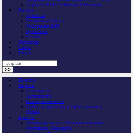
Агресија НАТО и Косово и Метохија
Регион
Хрватска
Република Српска
Федерација БиХ
Црна Гора
Остало
Дијаспора
Спорт
Видео
Почетна
Вијести
Саопштења
Активности
Важне активности
Одбор за дијаспору и Србе у региону
Најаве
Култура
Промоције књига / Књижевне вечери
Фестивали / Концерти