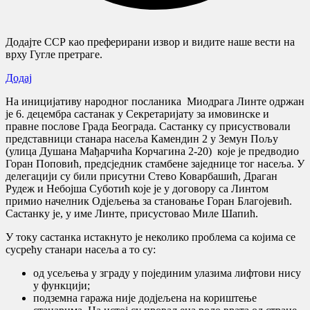
Додајте ССР као преферирани извор и видите наше вести на
врху Гугле претраге.
Додај
На иницијативу народног посланика Миодрага Линте одржан
је 6. децембра састанак у Секретаријату за имовинске и
правне послове Града Београда. Састанку су присуствовали
представници станара насеља Камендин 2 у Земун Пољу
(улица Душана Мађарчића Корчагина 2-20) које је предводио
Горан Поповић, предсједник стамбене заједнице тог насеља. У
делегацији су били присутни Стево Коварбашић, Драган
Рудеж и Небојша Суботић које је у договору са Линтом
примио начелник Одјељења за становање Горан Благојевић.
Састанку је, у име Линте, присустовао Миле Шапић.
У току састанка истакнуто је неколико проблема са којима се
сусрећу станари насеља а то су:
од усељења у зграду у појединим улазима лифтови нису
у функцији;
подземна гаража није додјељена на кориштење