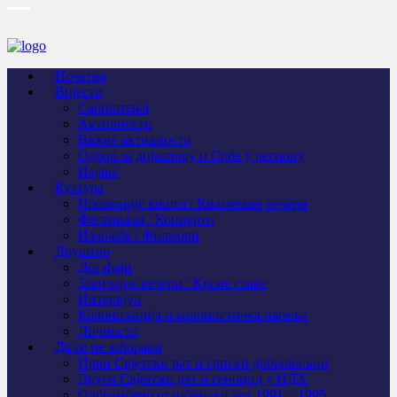
Почетна
Вијести
Саопштења
Активности
Важне активности
Одбор за дијаспору и Србе у региону
Најаве
Култура
Промоције књига / Књижевне вечери
Фестивали / Концерти
Изложбе / Филмови
Друштво
Догађаји
Завичајне вечери / Крсне славе
Интервјуи
Колонизација и колонистичка насеља
Личности
Да се не заборави
Први Свјeтски рат и српски добровољци
Други Свјетски рат и геноцид у НДХ
Одбрамбено отаџбински рат 1991 – 1995