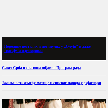
Породице несталих и погинулих у „Олуји“ и даље
трагају за одговорима
Савез Срба из региона објавио Програм рада
Јачање веза између матице и српског народа у дијаспори