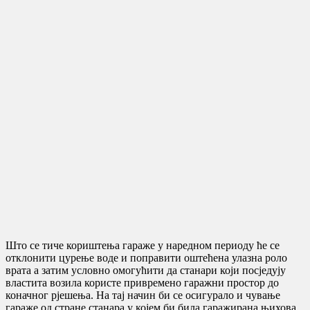
Што се тиче кориштења гараже у наредном периоду ће се
отклонити цурење воде и поправити оштећена улазна роло
врата а затим условно омогућити да станари који посједују
властита возила користе привремено гаражни простор до
коначног рјешења. На тај начин би се осигурало и чување
гараже од стране станара у којем би била гаражирана њихова