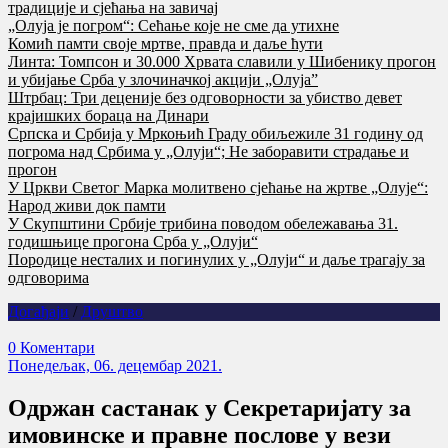
традиције и сјећања на завичај
„Олуја је погром“: Сећање које не сме да утихне
Комић памти своје мртве, правда и даље ћути
Линта: Томпсон и 30.000 Хрвата славили у Шибенику прогон
и убијање Срба у злочиначкој акцији „Олуја”
Штрбац: Три деценије без одговорности за убиство девет
крајишких бораца на Динари
Српска и Србија у Мркоњић Граду обиљежиле 31 годину од
погрома над Србима у „Олуји“; Не заборавити страдање и
прогон
У Цркви Светог Марка молитвено сјећање на жртве „Олује“:
Народ живи док памти
У Скупштини Србије трибина поводом обележавања 31.
годишњице прогона Срба у „Олуји“
Породице несталих и погинулих у „Олуји“ и даље трагају за
одговорима
Догађаји
/
Друштво
0 Коментари
Понедељак, 06. децембар 2021.
Oдржан састанак у Секретаријату за
имовинске и правне послове у вези