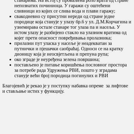
станарима. На истој су проваљена роло врата од стране
непознатих починиоца. У гаражи су оштећени
сливници из којих се слива вода и плави гаражу;
свакодневно су присутни нереди од стране једне
породице која станује у улазу бр.6 у ул. Д.М.Корчагина и
узнемирава остале станаре тог улаза па и насеља. У
истом улазу је разбијено стакло на улазним вратима од
којег прети опасност повређивања пролазника;
прилазни пут уласка у насеље је неадекватан за
путнички и пјешачки саобраћај. Односи се на кратку
дионицу која је неосвјетљена и препуна рупа;
око зграде је неуређена зелена површина;
постављено је питање коришћења пословног простора
за потребе рада Удружења РВИ, пошто у зградама
станује већи број породица погинулих и РВИ
Благојевић је рекао је у поступку набавка опреме за лифтове
и стављање истих у функцију.