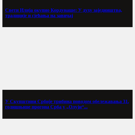
Свети Илија окупио Кордунаше: У духу заједништва,
традиције и сјећања на завичај
У Скупштини Србије трибина поводом обележавања 31.
годишњице прогона Срба у „Олуји“...