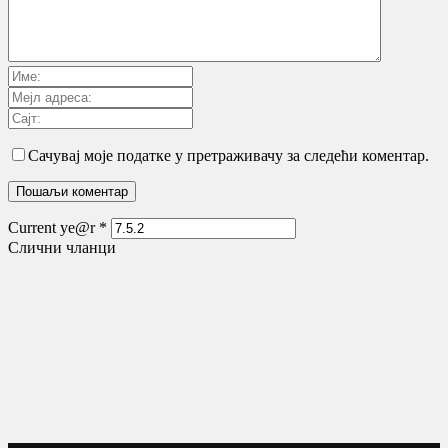
Сачувај моје податке у претраживачу за следећи коментар.
Current ye@r
*
Слични чланци