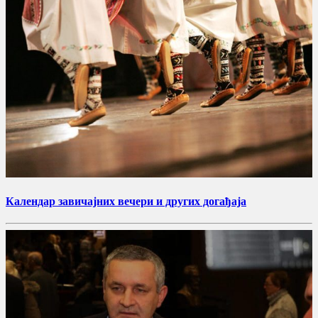
Календар завичајних вечери и других догађаја