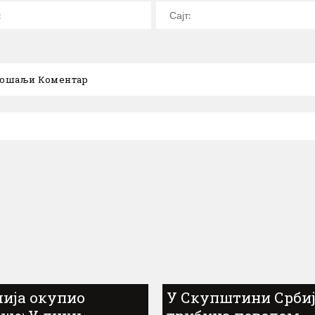
лија окупио
У Скупштини Србиј