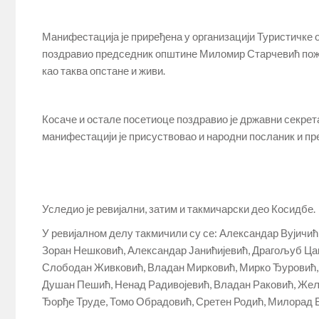
Манифестација је приређена у организацији Туристичке 
поздравио председник општине Миломир Старчевић по
као таква опстане и живи.
Косаче и остале посетиоце поздравио је државни секре
манифестацији је присуствовао и народни посланик и пр
Уследио је ревијални, затим и такмичарски део Косидбе.
У ревијалном делу такмичили су се: Александар Вујичи
Зоран Нешковић, Александар Јанићијевић, Драгољуб Цак
Слободан Живковић, Владан Мирковић, Мирко Ђуровић,
Душан Пешић, Ненад Радивојевић, Владан Раковић, Жељ
Ђорђе Труде, Томо Обрадовић, Сретен Родић, Милорад В