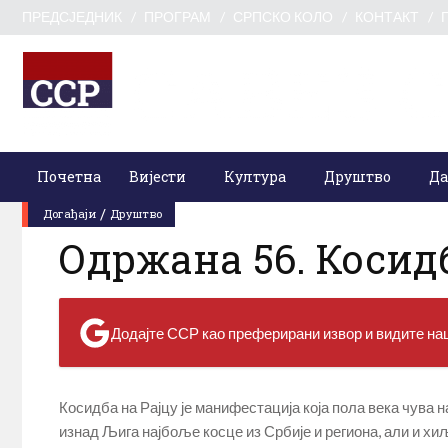
ПРЕДСЈЕДНИК
ПРОГРАМ
СРПСКО КОЛО
КОНТАКТ
Почетна
Вијести
Култура
Друштво
Да
0 Коментари
0
прегледа
Cреда, 30. јул 2025.
/
Догађаји
Друштво
Одржана 56. Косид
Додајте ССР као преферирани извор и видите наш
Косидба на Рајцу је манифестација која пола века чува на
изнад Љига најбоље косце из Србије и региона, али и х