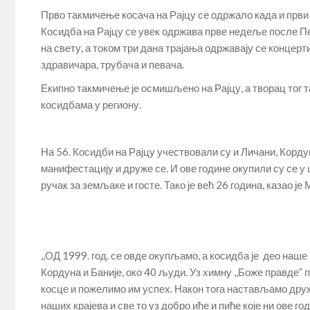
Прво такмичење косача на Рајцу се одржало када и први н
Косидба на Рајцу се увек одржава прве недеље после Пет
на свету, а током три дана трајања одржавају се конце
здравичара, трубача и певача.
Екипно такмичење је осмишљено на Рајцу, а творац тог т
косидбама у региону.
На 56. Косидби на Рајцу учествовали су и Личани, Корд
манифестацију и друже се. И ове године окупили су се 
ручак за земљаке и госте. Тако је већ 26 година, казао ј
,,OД 1999. год. се овде окупљамо, а косидба је део наш
Кордуна и Баније, око 40 људи. Уз химну ,,Боже правде”
косце и пожелимо им успех. Након тога настављамо друж
наших крајева и све то уз добро иће и пиће које ни ове