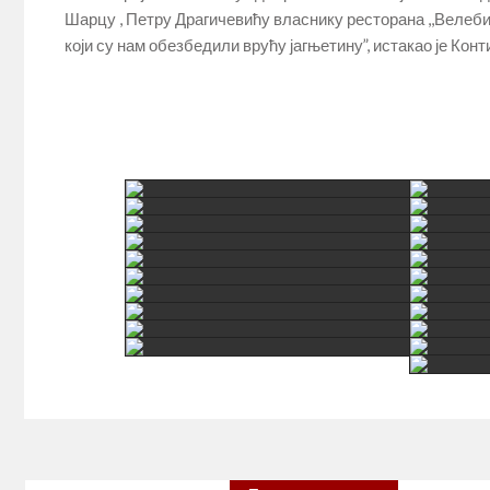
Шарцу , Петру Драгичевићу власнику ресторана ,,Велеб
који су нам обезбедили врућу јагњетину”, истакао је Конт