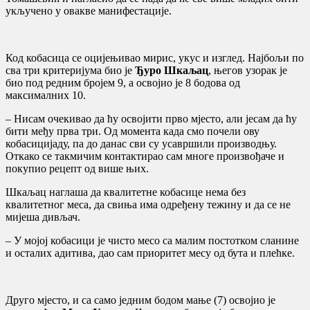
укључено у овакве манифестације.
Код кобасица се оцијењивао мирис, укус и изглед. Најбољи по
сва три критеријума био је
Ђуро Шкаљац
, његов узорак је
био под редним бројем 9, а освојио је 8 бодова од
максималних 10.
– Нисам очекивао да ћу освојити прво мјесто, али јесам да ћу
бити међу прва три. Од момента када смо почели ову
кобасицијаду, па до данас сви су усавршили производњу.
Откако се такмичим контактирао сам многе произвођаче и
покупио рецепт од више њих.
Шкаљац наглаша да квалитетне кобасице нема без
квалитетног меса, да свиња има одређену тежину и да се не
мијеша дивљач.
– У мојој кобасици је чисто месо са малим постотком сланине
и осталих адитива, дао сам приоритет месу од бута и плећке.
Друго мјесто, и са само једним бодом мање (7) освојио је