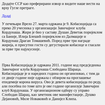
Додајте ССР као преферирани извор и видите наше вести на
врху Гугле претраге.
Додај
У печењари Врело 27. марта одржана је 9. Кобасицијада са
преко 20 учесника у организацији Завичајног клуба
Кордунаша. Жири је био у саставу Душан Деветак поријеклом
са Баније, Илија Блешић поријеклом из Далмације и
Кордунаш Драган Томашевић. Поред прве три награде
жирија, и присутни гости су дегустирали кобасице и гласали
за прве три најукусније.
Прва Кобасицијада је одржана 2011. године код предсједника
Завичајног клуба Кордунаша Слободана Шараца.
Кобасицијаде је и наредних година он организовао, с тим да
се двије године није одржала с обзиром на проглашење
епидемије корона вируса. Ово је девета кобасицијада по реду,
али посебна по томе што је ове године организује Завичајни
клуб Кордунаша. У организационом одбору су управо
Слободан Шарац, као зачетник ове манифестације, Душко
Дејановић, Миле Новаковић и Данијел Клипа.