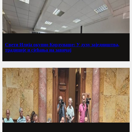
Свети Илија окупио Кордунаше: У духу заједништва,
традиције и сјећања на завичај