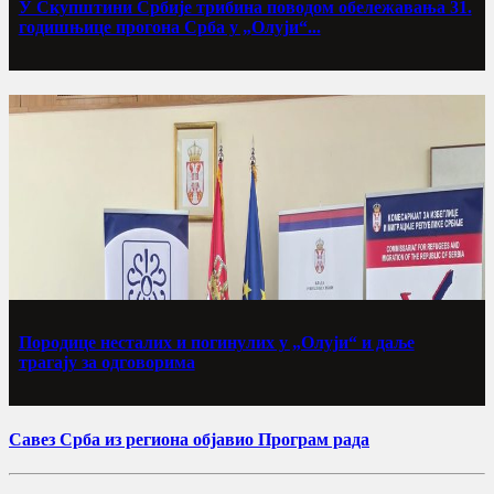
У Скупштини Србије трибина поводом обележавања 31.
годишњице прогона Срба у „Олуји“...
Породице несталих и погинулих у „Олуји“ и даље
трагају за одговорима
Савез Срба из региона објавио Програм рада