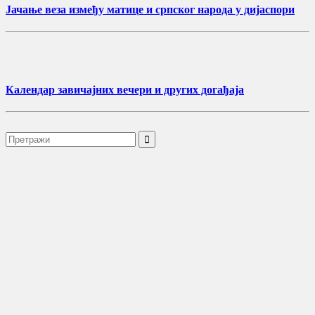
Јачање веза између матице и српског народа у дијаспори
Календар завичајних вечери и других догађаја