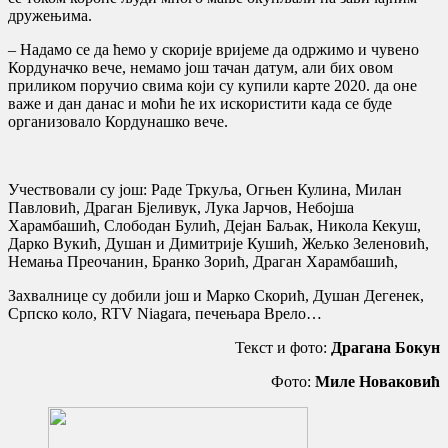
дружењима.
– Надамо се да ћемо у скорије вријеме да одржимо и чувено
Кордуначко вече, немамо још тачан датум, али бих овом
приликом поручио свима који су купили карте 2020. да оне
важе и дан данас и моћи ће их искористити када се буде
организовало Кордунашко вече.
Учествовали су још: Раде Тркуља, Огњен Кулина, Милан
Павловић, Драган Бјеливук, Лука Јарчов, Небојша
Харамбашић, Слободан Булић, Дејан Баљак, Никола Кекуш,
Дарко Вукић, Душан и Димитрије Кушић, Жељко Зеленовић,
Немања Преочанин, Бранко Зорић, Драган Харамбашић,
Захвалнице су добили још и Марко Скорић, Душан Дегенек,
Српско коло, RTV Niagara, печењара Врело…
Текст и фото:
Драгана Бокун
Фото:
Миле Новаковић