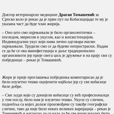
Доктор ветеринарске медицине
Драган Томашевић
за
Српско коло је рекао да је први пут на Кобасицијади те му је
указана част да буде члан жирија.
– Оно што смо оцјењивали је било органолептички –
погледом, мирисом и укусом, као и конзистенцијом.
Индивидуални укус који нама лично одговара нисмо
оцјењивали. Трудили смо се да будемо непристрасни. Надам
се да ће се ова манифестација и даље традиционално
организивоти јер прије свега циљ је дружење и на крају сви су
побједници – рекао је Томашевић.
Жири је прије проглашења побједника коментарисао да је
било изузетно тешко оцијенити најбоље јер су све кобасице
биле добре.
– Сви људи који су донијели кобасице су већ професионалци
у том послу, било нам је изузетно тешко. Укуси су слични,
поднебља са којих долазе произвођачи су такође географски
слични, тако да није било неких великих варијација – рекао је
Томашевић и нагласио да се нада да ће све више младих бити