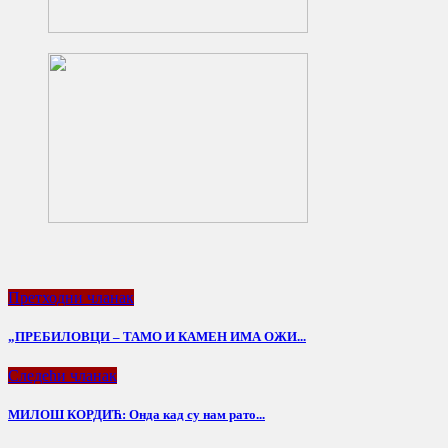
Претходни чланак
„ПРЕБИЛОВЦИ – ТАМО И КАМЕН ИМА ОЖИ...
Следећи чланак
МИЛОШ КОРДИЋ: Онда кад су нам рато...