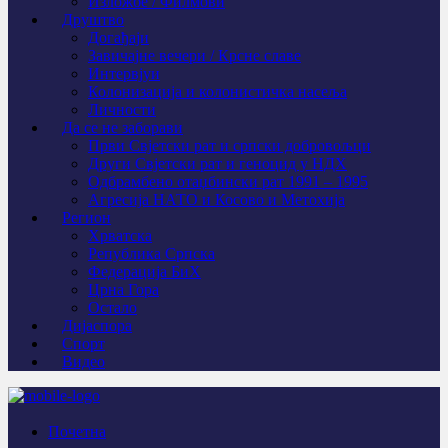
Изложбе / Филмови
Друштво
Догађаји
Завичајне вечери / Крсне славе
Интервјуи
Колонизација и колонистичка насеља
Личности
Да се не заборави
Први Свјeтски рат и српски добровољци
Други Свјетски рат и геноцид у НДХ
Одбрамбено отаџбински рат 1991 – 1995
Агресија НАТО и Косово и Метохија
Регион
Хрватска
Република Српска
Федерација БиХ
Црна Гора
Остало
Дијаспора
Спорт
Видео
Почетна