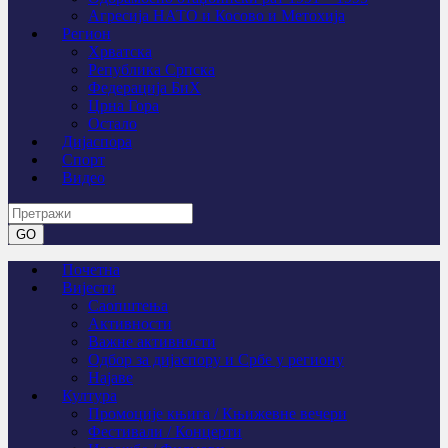
Агресија НАТО и Косово и Метохија
Регион
Хрватска
Република Српска
Федерација БиХ
Црна Гора
Остало
Дијаспора
Спорт
Видео
Почетна
Вијести
Саопштења
Активности
Важне активности
Одбор за дијаспору и Србе у региону
Најаве
Култура
Промоције књига / Књижевне вечери
Фестивали / Концерти