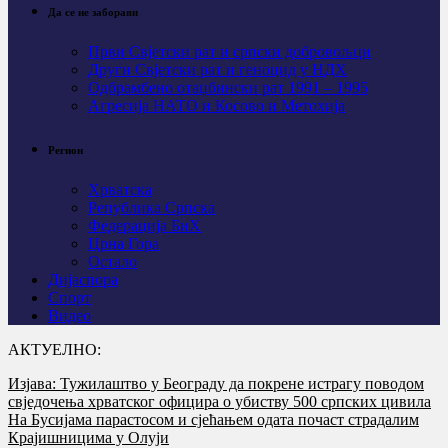
Да се не заборави
Први Свјeтски рат и српски добровољци
Други Свјетски рат и геноцид у НДХ
Одбрамбено отаџбински рат 1991 – 1995
Агресија НАТО и Косово и Метохија
Регион
Хрватска
Република Српска
Федерација БиХ
Црна Гора
Остало
Дијаспора
Спорт
Видео
АКТУЕЛНО:
Изјава: Тужилаштво у Београду да покрене истрагу поводом
свједочења хрватског официра о убиству 500 српских цивила
На Бусијама парастосом и сјећањем одата почаст страдалим
Крајишницима у Олуји