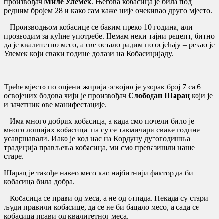
произвођач
Миле Улемек
. Његова кобасица је била под
редним бројем 28 и како сам каже није очекивао друго мјесто.
– Производњом кобасице се бавим преко 10 година, али
прозводим за кућне употребе. Немам неки тајни рецепт, битно
да је квалитетно месо, а све остало радим по осјећају – рекао је
Улемек који сваки године долази на Кобасицијаду.
Треће мјесто по оцјени жирија освојио је узорак број 7 са 6
освојених бодова чији је произвођач
Слободан Шарац
који је
и зачетник ове манифестације.
– Има много добрих кобасица, а када смо почели било је
много лошијих кобасица, па су се такмичари сваке године
усавршавали. Иако је код нас на Кордуну дугогодишња
традиција прављења кобасица, ми смо превазишли наше
старе.
Шарац је такође навео месо као најбитнији фактор да би
кобасица била добра.
– Кобасица се прави од меса, а не од отпада. Некада су стари
људи правили кобасице, да се не би бацало месо, а сада се
кобасица прави од квалитетног меса.