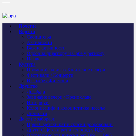
Почетна
Вијести
Саопштења
Активности
Важне активности
Одбор за дијаспору и Србе у региону
Најаве
Култура
Промоције књига / Књижевне вечери
Фестивали / Концерти
Изложбе / Филмови
Друштво
Догађаји
Завичајне вечери / Крсне славе
Интервјуи
Колонизација и колонистичка насеља
Личности
Да се не заборави
Први Свјeтски рат и српски добровољци
Други Свјетски рат и геноцид у НДХ
Одбрамбено отаџбински рат 1991 – 1995