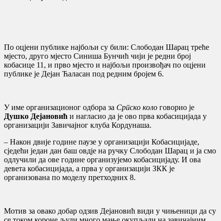
По оцјени публике најбољи су били: Слободан Шарац треће
мјесто, друго мјесто Синиша Бунчић чији је редни број
кобасице 11, и прво мјесто и најбољи произвођач по оцјени
публике је Дејан Ћaласан под редним бројем 6.
У име организационог одбора за
Српско коло
говорио је
Душко Дејановић
и нагласио да је ово прва кобасицијада у
организацији Завичајног клуба Кордунаша.
– Након двије године паузе у организацији Кобасицијаде,
сједећи један дан баш овдје на ручку Слободан Шарац и ја смо
одлучили да ове године организујемо кобасицијаду. И ова
девета кобасицијада, а прва у организацији ЗКК је
организована по моделу претходних 8.
Мотив за овако добар одзив Дејановић види у чињеници да су
се током короне људи много мање окупљали на завичајним