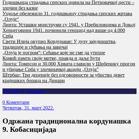
Годишњица страдања српских цивила на Петровачкој цести –
злочин без казне
Уздоље обележило 31. годишњицу страдања српских жртава
„Олује“
Линта: Усташки монструми су 1941. у Пребиловцима и Доњој
Херцеговини 1941. починили геноцид над више од 4.000
Срба
Свети Илија окупио Кордунаше: У духу заједништва,
традиције и сјећања на завичај
„Олуја је погром“: Сећање које не сме да утихне
Комић памти своје мртве, правда и даље ћути
Линта: Томпсон и 30.000 Хрвата славили у Шибенику прогон
и убијање Срба у злочиначкој акцији „Олуја”
Штрбац: Три деценије без одговорности за убиство девет
крајишких бораца на Динари
Догађаји
/
Друштво
0 Коментари
Четвртак, 31. март 2022.
Одржана традиционална кордунашка
9. Кобасицијада