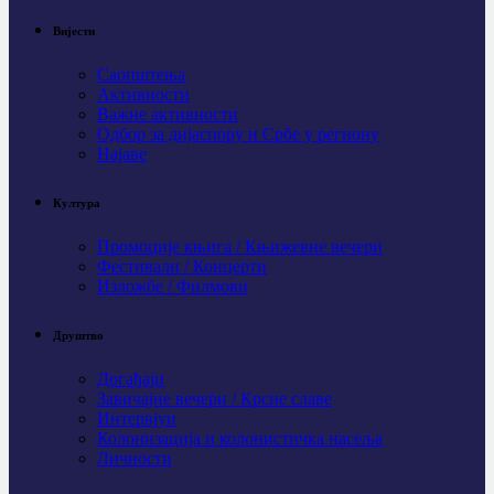
Вијести
Саопштења
Активности
Важне активности
Одбор за дијаспору и Србе у региону
Најаве
Култура
Промоције књига / Књижевне вечери
Фестивали / Концерти
Изложбе / Филмови
Друштво
Догађаји
Завичајне вечери / Крсне славе
Интервјуи
Колонизација и колонистичка насеља
Личности