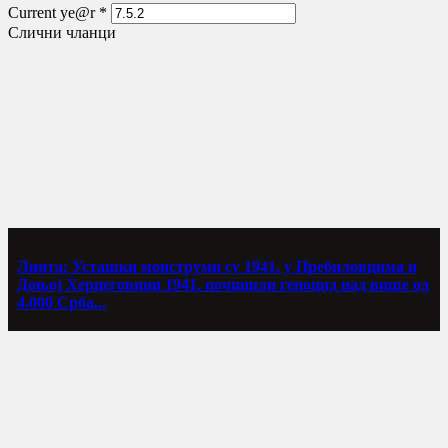
Current ye@r
*
Слични чланци
Линта: Усташки монструми су 1941. у Пребиловцима и
Доњој Херцеговини 1941. починили геноцид над више од
4.000 Срба...