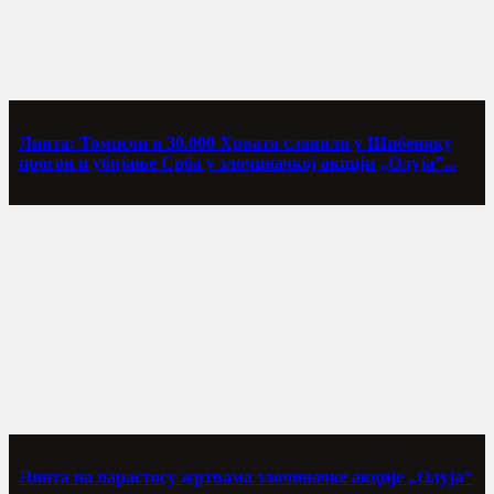
Линта: Томпсон и 30.000 Хрвата славили у Шибенику
прогон и убијање Срба у злочиначкој акцији „Олуја”...
Линта на парастосу жртвама злочиначке акције „Олуја“