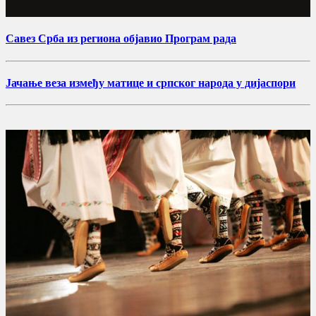
Савез Срба из региона објавио Програм рада
Јачање веза између матице и српског народа у дијаспори