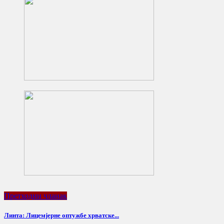
Претходни чланак
Линта: Лицемјерне оптужбе хрватске...