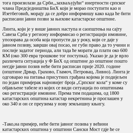
тога произилази да Срби,„захваљујући“ инертности српског
члана Предсједништва БиХ који је морао поступити као и
Изетбеговић, морају да се добро информишу како када ће бити
расписани јавни позви за њихове катастарске општине.
Линта, који је у више јавних наступа и саопштења на сајту
Савеза Срба у региону информисао о регистрацији имовине,
упозорава да особа која пропусти да у року, који се даје у
јавном позиву, заврши овај посао, не губи право да то учини и
послије задатог периода, али тада ће морати да плати око 600
КМ (око 300 евра трошкове тог поступка). Указао је да је врло
различита ситуација у Ф БиХ од општине до општине пошто
негдjе јавни позив неће бити расписан прије 2020. године
(општине Дрвар, Грахово, Гламоч, Петровац, Ливно). Линта је
одговарао на питања присутних грађана којима је подијељен
по један примjерак најновијег броја „Српског кола“ у коме су
објављене табеле из којих се види ситуација по општинама
око регистрације имовине. Према тим подацима, од 1800
катастaрских општина катастaр некретнина је проглашен у
око 340 и он се преузима у нову земљишну књигу.
-Тако,на примјер, неће бити јавног позива у већини
катастарских општина у општини Сански Мост гдје ће се