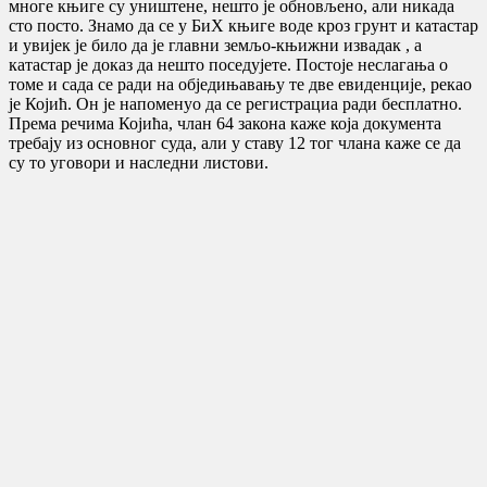
многе књиге су уништене, нешто је обновљено, али никада
сто посто. Знамо да се у БиХ књиге воде кроз грунт и катастар
и увијек је било да је главни земљо-књижни извадак , а
катастар је доказ да нешто поседујете. Пoстоје неслагања о
томе и сада се ради на обједињавању те две евиденције, рекао
је Којић. Он је напоменуо да се регистрациа ради бесплатно.
Према речима Којића, члан 64 закона каже која докумeнта
требају из основног суда, али у ставу 12 тог члана каже се да
су то уговори и наследни листови.