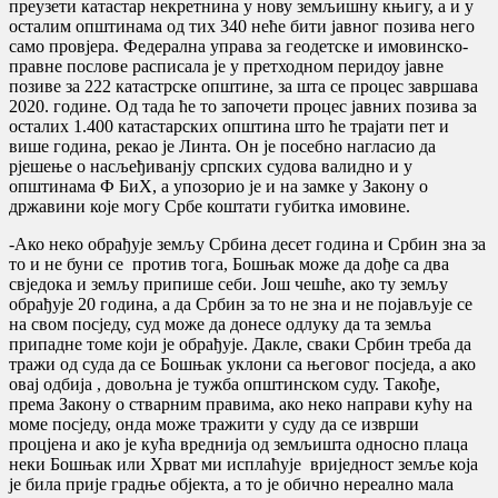
преузети катастар некретнина у нову земљишну књигу, а и у
осталим општинама од тих 340 неће бити јавног позива него
само провjера. Федерална управа за геодетскe и имовинскo-
правне послове расписала је у претходном перидоу јавне
позиве за 222 катастрске општине, за шта се процес завршава
2020. године. Од тада ће то започети процес јавних позива за
осталих 1.400 катастарских општина што ће трајати пет и
више година, рекао је Линта. Он је посебно нагласио да
рјешење о насљеђиванју српских судова валидно и у
општинама Ф БиХ, а упозорио је и на замке у Закону о
државини које могу Србе коштати губитка имовине.
-Ако неко обрађује земљу Србина десет година и Србин зна за
то и не буни се против тога, Бошњак може да дође са два
свједока и земљу припише себи. Још чешће, ако ту земљу
обрађује 20 година, а да Србин за то не зна и не појављује се
на свом посједу, суд може да донесе одлуку да та земља
припадне томе који је обрађује. Дакле, сваки Србин треба да
тражи од суда да се Бошњак уклони са његовог посједа, а ако
овај одбија , довољна је тужба општинском суду. Такође,
према Закону о стварним правима, ако неко направи кућу на
моме посједу, онда може тражити у суду да се изврши
процјена и ако је кућа вреднија од земљишта односно плаца
неки Бошњак или Хрват ми исплаћује вриједност земље која
је била прије градње објекта, а то је обично нереално мала