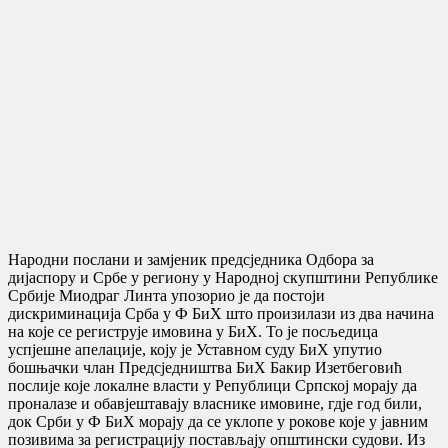
Народни послани и замјеник предсједника Одбора за
дијаспору и Србе у региону у Народној скупштини Републике
Србије Миодраг Линта упозорио је да постоји
дискриминација Срба у Ф БиХ што произилази из два начина
на које се региструје имовина у БиХ. То је посљедица
успjешне апелације, коју је Уставном суду БиХ упутио
бошњачки члан Предсједништва БиХ Бакир Изетбеговић
послије које локалне власти у Републици Српској морају да
проналазе и обавјештавају власнике имовине, гдје год били,
док Срби у Ф БиХ морају да се уклопе у рокове које у јавним
позивима за регистрацију постављају општински судови. Из