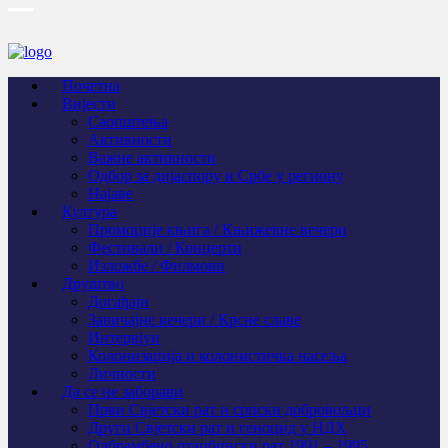
Почетна
Вијести
Саопштења
Активности
Важне активности
Одбор за дијаспору и Србе у региону
Најаве
Култура
Промоције књига / Књижевне вечери
Фестивали / Концерти
Изложбе / Филмови
Друштво
Догађаји
Завичајне вечери / Крсне славе
Интервјуи
Колонизација и колонистичка насеља
Личности
Да се не заборави
Први Свјeтски рат и српски добровољци
Други Свјетски рат и геноцид у НДХ
Одбрамбено отаџбински рат 1991 – 1995