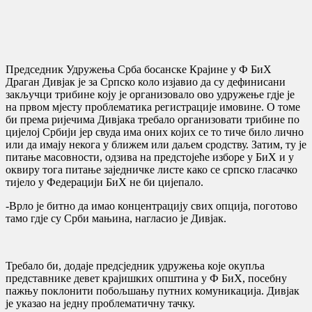
Председник Удружења Срба босанске Крајине у Ф БиХ
Драган Дивјак је за Српско коло изјавио да су дефинисани
закључци трибине коју је организовало ово удружење гдjе је
на првом мjесту проблематика регистрације имовине. О томе
би према ријечима Дивјака требало организовати трибине по
цијелој Србији јер свуда има оних којих се то тиче било лично
или да имају некога у ближем или даљем сродству. Затим, ту је
питање масовности, одзива на предстојеће изборе у БиХ и у
оквиру тога питање заједничке листе како се српско гласачко
тијело у Федерацији БиХ не би цијепало.
-Врло је битно да имао концентрацију свих опција, поготово
тамо гдје су Срби мањина, нагласио је Дивјак.
Требало би, додаје предсједник удружења које окупља
представнике девет крајишких општина у Ф БиХ, посебну
пажњу поклонити побољшању путних комуникација. Дивјак
је указао на једну проблематичну тачку.