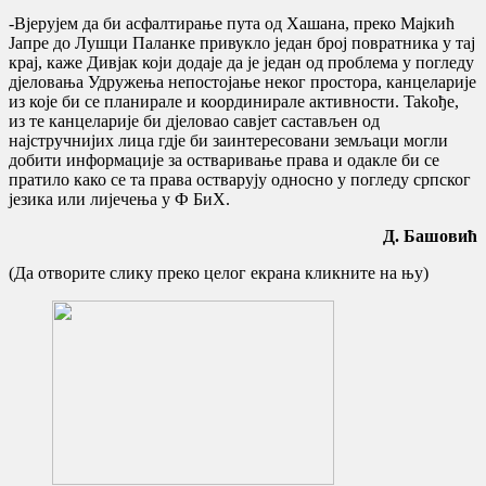
-Вјерујем да би асфалтирање пута од Хашана, преко Мајкић
Јапре до Лушци Паланке привукло један број повратника у тај
крај, каже Дивјак који додаје да је један од проблема у погледу
дjеловања Удружења непостојање неког простора, канцеларије
из које би се планирале и коoрдинирале активности. Takoђе,
из те канцеларије би дjеловао савjет састављен од
најстручнијих лица гдје би заинтерeсовани земљаци могли
добити информације за остваривање права и одакле би се
пратило како се та права остварују односно у погледу српског
језика или лијечења у Ф БиХ.
Д. Башовић
(Да отворите слику преко целог екрана кликните на њу)