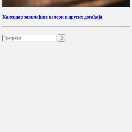
Календар завичајних вечери и других догађаја