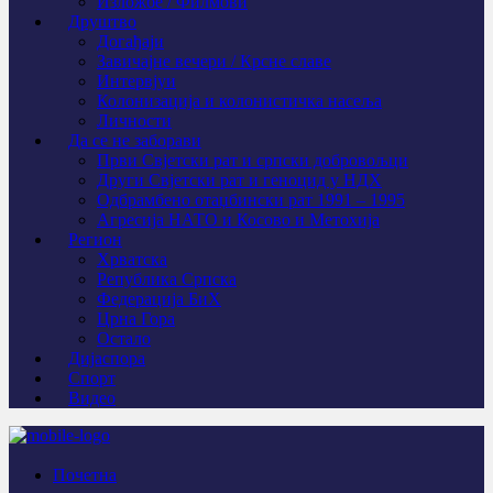
Изложбе / Филмови
Друштво
Догађаји
Завичајне вечери / Крсне славе
Интервјуи
Колонизација и колонистичка насеља
Личности
Да се не заборави
Први Свјeтски рат и српски добровољци
Други Свјетски рат и геноцид у НДХ
Одбрамбено отаџбински рат 1991 – 1995
Агресија НАТО и Косово и Метохија
Регион
Хрватска
Република Српска
Федерација БиХ
Црна Гора
Остало
Дијаспора
Спорт
Видео
Почетна