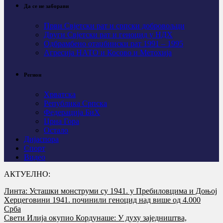
Да се не заборави
Први Свјeтски рат и српски добровољци
Други Свјетски рат и геноцид у НДХ
Одбрамбено отаџбински рат 1991 – 1995
Агресија НАТО и Косово и Метохија
Регион
Хрватска
Република Српска
Федерација БиХ
Црна Гора
Остало
Дијаспора
Спорт
Видео
АКТУЕЛНО:
Линта: Усташки монструми су 1941. у Пребиловцима и Доњој
Херцеговини 1941. починили геноцид над више од 4.000
Срба
Свети Илија окупио Кордунаше: У духу заједништва,