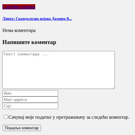
Следећи чланак
Линта: Скандалозна изјава Дамира К...
Нема коментара
Напишите коментар
Сачувај моје податке у претраживачу за следећи коментар.