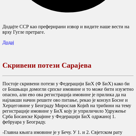
Додајте ССР као преферирани извор и видите наше вести на
врху Гугле претраге.
Додај
Скривени потези Сарајева
Постоје скривени потези у Федерацији БиХ (Ф БиХ) како би
се Бошњаци домогли српске имовине и то може бити изузетно
опасно, али ево ова регистрација имовине је прилика да на
најлакши начин решите ово питање, рекао је конзул Босне и
Херцеговине у Београду Мирослав Којић на трибини на тему
регистрације имовине у БиХ коју је уприличило Удружење
Срба Босанске Крајине у Федерацији БиХ одржаној 1.
фебруара у Београду.
-Главна књига имовине је у Бечу. У 1. и 2. Свjетском рату