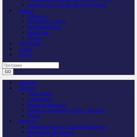
Агресија НАТО и Косово и Метохија
Регион
Хрватска
Република Српска
Федерација БиХ
Црна Гора
Остало
Дијаспора
Спорт
Видео
Почетна
Вијести
Саопштења
Активности
Важне активности
Одбор за дијаспору и Србе у региону
Најаве
Култура
Промоције књига / Књижевне вечери
Фестивали / Концерти