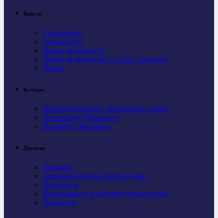
Вијести
Саопштења
Активности
Важне активности
Одбор за дијаспору и Србе у региону
Најаве
Култура
Промоције књига / Књижевне вечери
Фестивали / Концерти
Изложбе / Филмови
Друштво
Догађаји
Завичајне вечери / Крсне славе
Интервјуи
Колонизација и колонистичка насеља
Личности