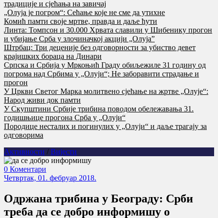
традиције и сјећања на завичај
„Олуја је погром“: Сећање које не сме да утихне
Комић памти своје мртве, правда и даље ћути
Линта: Томпсон и 30.000 Хрвата славили у Шибенику прогон
и убијање Срба у злочиначкој акцији „Олуја”
Штрбац: Три деценије без одговорности за убиство девет
крајишких бораца на Динари
Српска и Србија у Мркоњић Граду обиљежиле 31 годину од
погрома над Србима у „Олуји“; Не заборавити страдање и
прогон
У Цркви Светог Марка молитвено сјећање на жртве „Олује“:
Народ живи док памти
У Скупштини Србије трибина поводом обележавања 31.
годишњице прогона Срба у „Олуји“
Породице несталих и погинулих у „Олуји“ и даље трагају за
одговорима
Активности
/
Вијести
0 Коментари
Четвртак, 01. фебруар 2018.
Oдржана трибина у Београду: Срби
треба да се добро информишу о