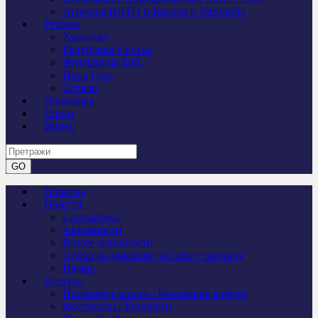
Агресија НАТО и Косово и Метохија
Регион
Хрватска
Република Српска
Федерација БиХ
Црна Гора
Остало
Дијаспора
Спорт
Видео
Почетна
Вијести
Саопштења
Активности
Важне активности
Одбор за дијаспору и Србе у региону
Најаве
Култура
Промоције књига / Књижевне вечери
Фестивали / Концерти