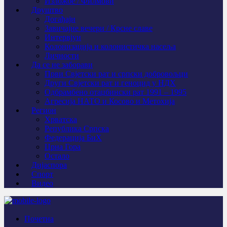
Изложбе / Филмови
Друштво
Догађаји
Завичајне вечери / Крсне славе
Интервјуи
Колонизација и колонистичка насеља
Личности
Да се не заборави
Први Свјeтски рат и српски добровољци
Други Свјетски рат и геноцид у НДХ
Одбрамбено отаџбински рат 1991 – 1995
Агресија НАТО и Косово и Метохија
Регион
Хрватска
Република Српска
Федерација БиХ
Црна Гора
Остало
Дијаспора
Спорт
Видео
Почетна