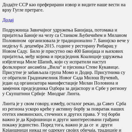
Додајте ССР као преферирани извор и видите наше вести на
врху Гугле претраге.
Додај
Подружница Завичајног удружења Банијаца, потомака и
пријатеља Баније на челу са Станком Љубичићем и Миланом
Половином организовала је традиционално 7. Банијско вече у
недјељу 6. децембра 2015. године у ресторану Рибарац у
Новом Саду. Било је присутно око 400 Банијаца и њихових
пријатеља, међу којима и предсједник Коалиције удружења
избјелгица Миле Шапић, који су испратили наступ
фолклорног ансамбла „Вила“ и пјесника Стеве Кукавице.
Присутне је забављала група Момо и Додир. Присутнима су
се обратили Градоначелник Новог Сада Милош Вучевић,
један од организатора манифестације Милан Половина и
замјеник предсједника Одбора за дијаспору и Србе у региону
у Скупштини Србије Миодраг Линта.
Линта је у свом говору, између, осталог рекао, да Савез Срба
из региона ускоро креће у активну борбу за повратак наших
отетих имовинских, стечених и других права. У тој борби
важно је да Крајишници и други заинтересовани грађани
покажу јединство. Поред тога, важно је да се и други
Крјаишници никад не одрекну својих обичаја, традиције и