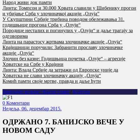
Народ живи док памти
Линта: Томпсон и 30.000 Хрвата славили у Шибенику прогон
и убијање Срба у злочиначкој акцији „Олуја”
У Скупштини Србије трибина поводом обележавања 31.
годишњице прогона Срба у „Олуји“
Породице несталих и погинулих у „Олуји“ и даље трагају за
одговорима
Линта на парастосу жртвама злочиначке акције „Олуја“
Крајишници поручили: Забранити прославу злочиначке
акције „Олуја“
Злочин без казне: Годишњица почетка „Олује“ – агресије
Хрватске на Србе у Крајини
Линта: Влада Србије да затражи од Европске уније да
Хрватска не слави злочиначку акцију „Олуја“
Комић памти своје мртве, правда и даље ћути
Завичајне вечери / Крсне славе
/
Култура
0 Коментари
Недеља, 06. децембар 2015.
OДРЖАНО 7. БАНИЈСКО ВЕЧЕ У
НОВОМ САДУ