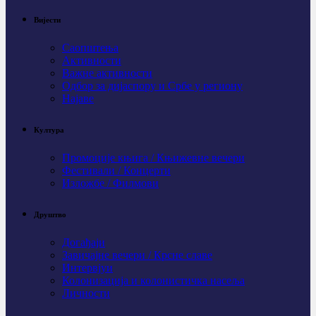
Вијести
Саопштења
Активности
Важне активности
Одбор за дијаспору и Србе у региону
Најаве
Култура
Промоције књига / Књижевне вечери
Фестивали / Концерти
Изложбе / Филмови
Друштво
Догађаји
Завичајне вечери / Крсне славе
Интервјуи
Колонизација и колонистичка насеља
Личности