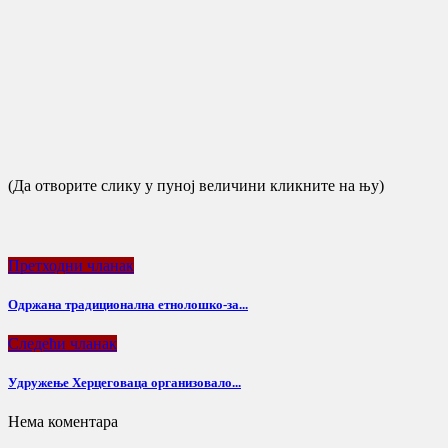
(Да отворите слику у пуној величини кликните на њу)
Претходни чланак
Одржанa традиционална етнолошко-за...
Следећи чланак
Удружење Херцеговаца организовало...
Нема коментара