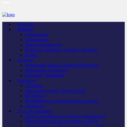
Почетна
Вијести
Саопштења
Активности
Важне активности
Одбор за дијаспору и Србе у региону
Најаве
Култура
Промоције књига / Књижевне вечери
Фестивали / Концерти
Изложбе / Филмови
Друштво
Догађаји
Завичајне вечери / Крсне славе
Интервјуи
Колонизација и колонистичка насеља
Личности
Да се не заборави
Први Свјeтски рат и српски добровољци
Други Свјетски рат и геноцид у НДХ
Одбрамбено отаџбински рат 1991 – 1995