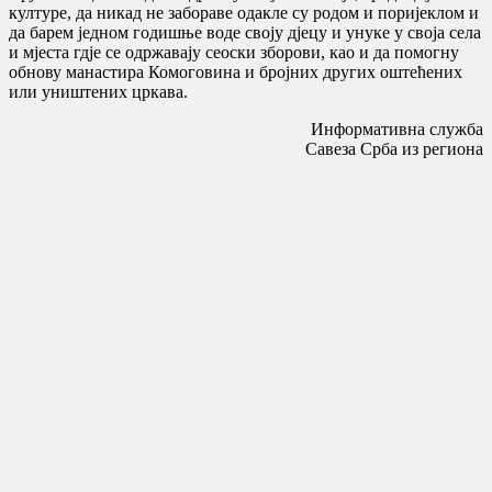
културе, да никад не забораве одакле су родом и поријеклом и
да барем једном годишње воде своју дјецу и унуке у своја села
и мјеста гдје се одржавају сеоски зборови, као и да помогну
обнову манастира Комоговина и бројних других оштећених
или уништених цркава.
Информативна служба
Савеза Срба из региона