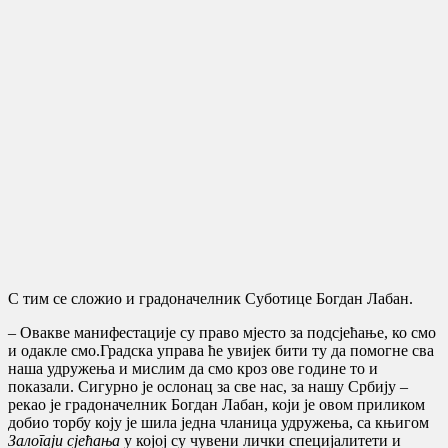
С тим се сложио и градоначелник Суботице Богдан Лабан.
– Овакве манифестације су право мјесто за подсјећање, ко смо
и одакле смо.Градска управа ће увијек бити ту да помогне сва
наша удружења и мислим да смо кроз ове године то и
показали. Сигурно је ослонац за све нас, за нашу Србију –
рекао је градоначелник Богдан Лабан, који је овом приликом
добио торбу коју је шила једна чланица удружења, са књигом
Залогаји сјећања
у којој су чувени лички специјалитети и