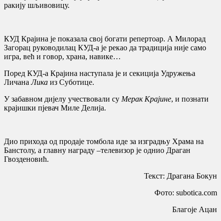
ракију шљивовицу.
КУД Крајина је показалa свој богати репертоар. А Милорад
Загорац руководилац КУД-а је рекао да традиција није само
игра, већ и говор, храна, навике…
Поред КУД-а Крајина наступала је и секиција Удружења
Личана
Лика
из Суботице.
У забавном дијелу учествовали су
Мерак Крајине
, и познати
крајишки пјевач Миле Делија.
Дио прихода од продаје томбола иде за изградњу Храма на
Банстолу, а главну награду –телевизор је однио Драган
Гвозденовић.
Текст: Драгана Бокун
Фото: subotica.com
Благоје Ацан