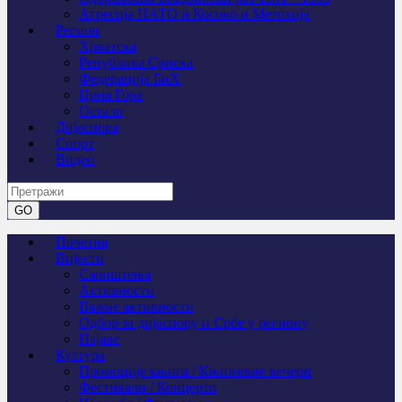
Агресија НАТО и Косово и Метохија
Регион
Хрватска
Република Српска
Федерација БиХ
Црна Гора
Остало
Дијаспора
Спорт
Видео
Почетна
Вијести
Саопштења
Активности
Важне активности
Одбор за дијаспору и Србе у региону
Најаве
Култура
Промоције књига / Књижевне вечери
Фестивали / Концерти