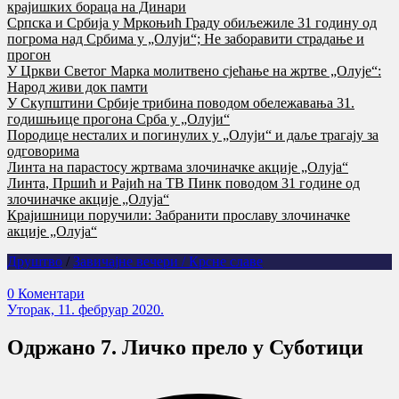
крајишких бораца на Динари
Српска и Србија у Мркоњић Граду обиљежиле 31 годину од
погрома над Србима у „Олуји“; Не заборавити страдање и
прогон
У Цркви Светог Марка молитвено сјећање на жртве „Олује“:
Народ живи док памти
У Скупштини Србије трибина поводом обележавања 31.
годишњице прогона Срба у „Олуји“
Породице несталих и погинулих у „Олуји“ и даље трагају за
одговорима
Линта на парастосу жртвама злочиначке акције „Олуја“
Линта, Пршић и Рајић на ТВ Пинк поводом 31 године од
злочиначке акције „Олуја“
Крајишници поручили: Забранити прославу злочиначке
акције „Олуја“
Друштво
/
Завичајне вечери / Крсне славе
0 Коментари
Уторак, 11. фебруар 2020.
Одржано 7. Личко прело у Суботици