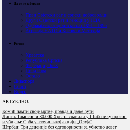
Да се не заборави
Први Свјeтски рат и српски добровољци
Други Свјетски рат и геноцид у НДХ
Одбрамбено отаџбински рат 1991 – 1995
Агресија НАТО и Косово и Метохија
Регион
Хрватска
Република Српска
Федерација БиХ
Црна Гора
Остало
Дијаспора
Спорт
Видео
АКТУЕЛНО:
Комић памти своје мртве, правда и даље ћути
Линта: Томпсон и 30.000 Хрвата славили у Шибенику прогон
и убијање Срба у злочиначкој акцији „Олуја”
Штрбац: Три деценије без одговорности за убиство девет