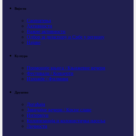
Вијести
Саопштења
Активности
Важне активности
Одбор за дијаспору и Србе у региону
Најаве
Култура
Промоције књига / Књижевне вечери
Фестивали / Концерти
Изложбе / Филмови
Друштво
Догађаји
Завичајне вечери / Крсне славе
Интервјуи
Колонизација и колонистичка насеља
Личности