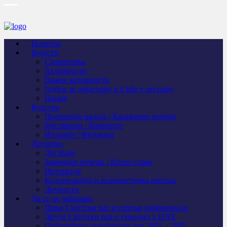
Почетна
Вијести
Саопштења
Активности
Важне активности
Одбор за дијаспору и Србе у региону
Најаве
Култура
Промоције књига / Књижевне вечери
Фестивали / Концерти
Изложбе / Филмови
Друштво
Догађаји
Завичајне вечери / Крсне славе
Интервјуи
Колонизација и колонистичка насеља
Личности
Да се не заборави
Први Свјeтски рат и српски добровољци
Други Свјетски рат и геноцид у НДХ
Одбрамбено отаџбински рат 1991 – 1995