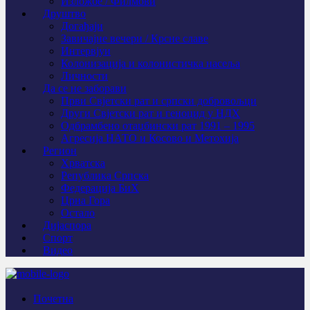
Изложбе / Филмови
Друштво
Догађаји
Завичајне вечери / Крсне славе
Интервјуи
Колонизација и колонистичка насеља
Личности
Да се не заборави
Први Свјeтски рат и српски добровољци
Други Свјетски рат и геноцид у НДХ
Одбрамбено отаџбински рат 1991 – 1995
Агресија НАТО и Косово и Метохија
Регион
Хрватска
Република Српска
Федерација БиХ
Црна Гора
Остало
Дијаспора
Спорт
Видео
Почетна