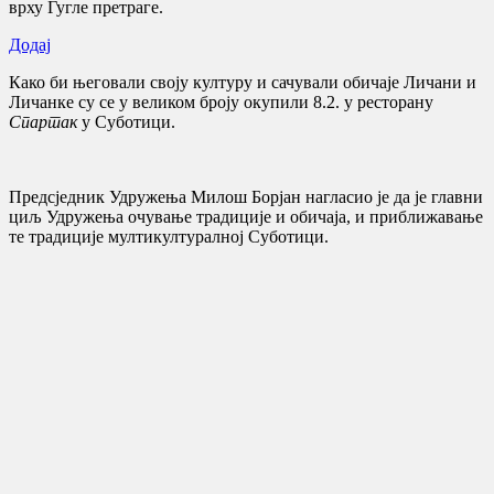
врху Гугле претраге.
Додај
Како би његовали своју културу и сачували обичаје Личани и
Личанке су се у великом броју окупили 8.2. у ресторану
Спартак
у Суботици.
Предсједник Удружења Милош Борјан нагласио је да је главни
циљ Удружења очување традиције и обичаја, и приближавање
те традиције мултикултуралној Суботици.