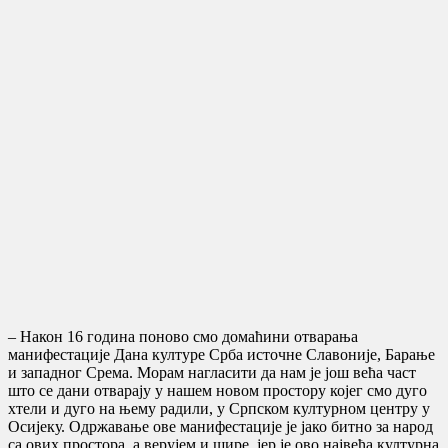
– Након 16 година поново смо домаћини отварања
манифестације Дана културе Срба источне Славоније, Барање
и западног Срема. Морам нагласити да нам је још већа част
што се дани отварају у нашем новом простору којег смо дуго
хтели и дуго на њему радили, у Српском културном центру у
Осијеку. Одржавање ове манифестације је јако битно за народ
са ових простора, а верујем и шире, јер је ово највећа културна