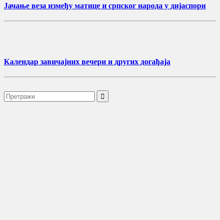
Јачање веза између матице и српског народа у дијаспори
Календар завичајних вечери и других догађаја