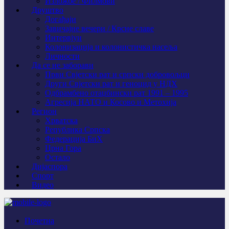
Изложбе / Филмови
Друштво
Догађаји
Завичајне вечери / Крсне славе
Интервјуи
Колонизација и колонистичка насеља
Личности
Да се не заборави
Први Свјeтски рат и српски добровољци
Други Свјетски рат и геноцид у НДХ
Одбрамбено отаџбински рат 1991 – 1995
Агресија НАТО и Косово и Метохија
Регион
Хрватска
Република Српска
Федерација БиХ
Црна Гора
Остало
Дијаспора
Спорт
Видео
Почетна