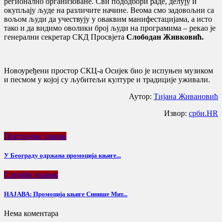
регионално организоване. Сви пододбори раде, делују и
окупљају људе на различите начине. Веома смо задовољни са
вољом људи да учествују у оваквим манифестацијама, а исто
тако и да видимо оволики број људи на програмима – рекао је
генерални секретар СКД Просвјета
Слободан Живковић.
Новоуређени простор СКЦ-а Осијек био је испуњен музиком
и песмом у којој су љубитељи културе и традиције уживали.
Аутор:
Тијана Живановић
Извор:
срби.HR
Претходни чланак
У Београду одржана промоција књиге...
Следећи чланак
НАЈАВА: Промоција књиге Синише Мит...
Нема коментара