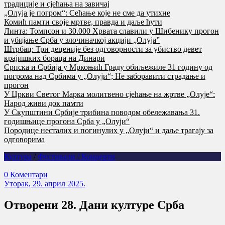
традиције и сјећања на завичај
„Олуја је погром“: Сећање које не сме да утихне
Комић памти своје мртве, правда и даље ћути
Линта: Томпсон и 30.000 Хрвата славили у Шибенику прогон
и убијање Срба у злочиначкој акцији „Олуја”
Штрбац: Три деценије без одговорности за убиство девет
крајишких бораца на Динари
Српска и Србија у Мркоњић Граду обиљежиле 31 годину од
погрома над Србима у „Олуји“; Не заборавити страдање и
прогон
У Цркви Светог Марка молитвено сјећање на жртве „Олује“:
Народ живи док памти
У Скупштини Србије трибина поводом обележавања 31.
годишњице прогона Срба у „Олуји“
Породице несталих и погинулих у „Олуји“ и даље трагају за
одговорима
Култура
/
Фестивали / Концерти
0 Коментари
Уторак, 29. април 2025.
Отворени 28. Дани културе Срба