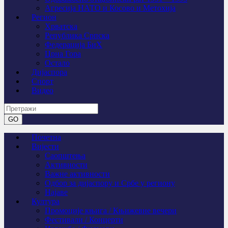
Агресија НАТО и Косово и Метохија
Регион
Хрватска
Република Српска
Федерација БиХ
Црна Гора
Остало
Дијаспора
Спорт
Видео
Почетна
Вијести
Саопштења
Активности
Важне активности
Одбор за дијаспору и Србе у региону
Најаве
Култура
Промоције књига / Књижевне вечери
Фестивали / Концерти