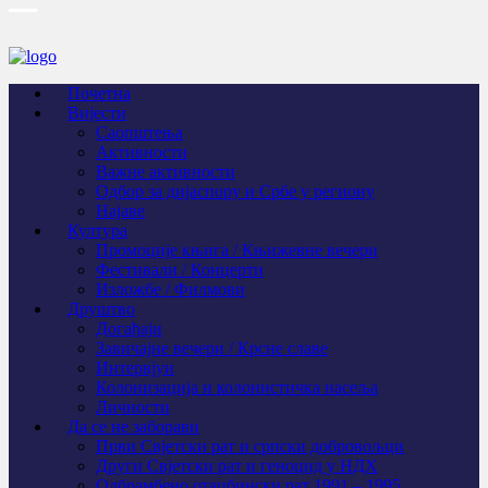
Почетна
Вијести
Саопштења
Активности
Важне активности
Одбор за дијаспору и Србе у региону
Најаве
Култура
Промоције књига / Књижевне вечери
Фестивали / Концерти
Изложбе / Филмови
Друштво
Догађаји
Завичајне вечери / Крсне славе
Интервјуи
Колонизација и колонистичка насеља
Личности
Да се не заборави
Први Свјeтски рат и српски добровољци
Други Свјетски рат и геноцид у НДХ
Одбрамбено отаџбински рат 1991 – 1995