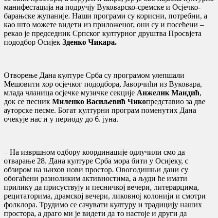
манифестација на подручју Вуковарско-сремске и Осјечко-
барањске жупаније. Наши програми су корисни, потребни, а
као што можете видети из приложеног, они су и посећени –
рекао је председник Српског културног друштва Просвјета
пододбор Осијек
Зденко Чикара.
Отворење Дана културе Срба су програмом улепшали
Мешовити хор осјечког пододбора, Јаворчићи из Вуковара,
млада чланица осјечке музичке секције
Анжелик Мандић
,
док се песник
Миленко Васиљевић Чико
представио за две
ауторске песме. Богат културни програм поменутих Дана
очекује нас и у периоду до 6. јуна.
– На извршном одбору координације одлучили смо да
отварање 28. Дана културе Срба мора бити у Осијеку, с
обзиром на њихов нови простор. Овогодишњи дани су
обогаћени разноликим активностима, а људи ће имати
прилику да присуствују и песничкој вечери, литерарцима,
рецитаторима, драмској вечери, ликовној колонији и смотри
фолклора. Трудимо се сачувати културу и традицију наших
простора, а драго ми је видети да то настоје и други да