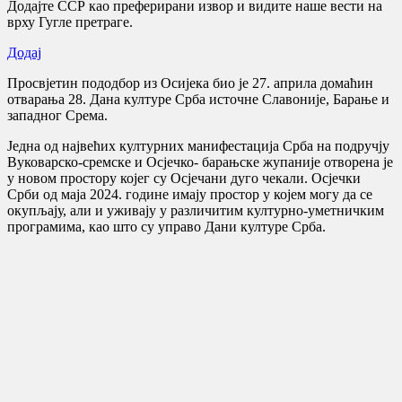
Додајте ССР као преферирани извор и видите наше вести на
врху Гугле претраге.
Додај
Просвјетин пододбор из Осијека био је 27. априла домаћин
отварања 28. Дана културе Срба источне Славоније, Барање и
западног Срема.
Једна од највећих културних манифестација Срба на подручју
Вуковарско-сремске и Осјечко- барањске жупаније отворена је
у новом простору којег су Осјечани дуго чекали. Осјечки
Срби од маја 2024. године имају простор у којем могу да се
окупљају, али и уживају у различитим културно-уметничким
програмима, као што су управо Дани културе Срба.