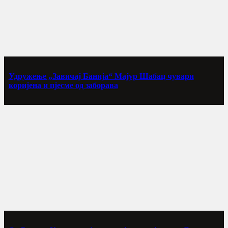
Удружење „Завичај Банија“ Мајур Шабац чувари
коријена и пјесме од заборава