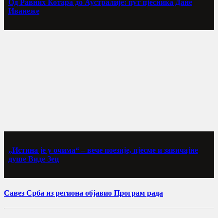
Од Равних Котара до Аустралије: пут пјесника Дане
Иванеже
„Истина је у очима“ – вече поезије, пјесме и завичајне
душе Виде Зец
Савез Срба из региона објавио Програм рада