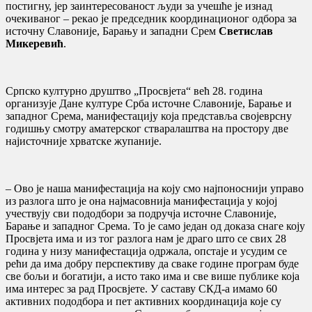
постигну, јер заинтересованост људи за учешће је изнад
очекиваног – рекао је председник координационог одбора за
источну Славоније, Барању и западни Срем
Светислав
Микеревић
.
Српско културно друштво „Просвјета“ већ 28. година
организује Дане културе Срба источне Славоније, Барање и
западног Срема, манифестацију која представља својеврсну
годишњу смотру аматерског стваралаштва на простору две
најисточније хрватске жупаније.
– Ово је наша манифестација на коју смо најпоноснији управо
из разлога што је она најмасовнија манифестација у којој
учествују сви пододбори за подручја источне Славоније,
Барање и западног Срема. То је само један од доказа снаге коју
Просвјета има и из тог разлога нам је драго што се свих 28
година у низу манифестација одржала, опстаје и усудим се
рећи да има добру перспективу да сваке године програм буде
све бољи и богатији, а исто тако има и све више публике која
има интерес за рад Просвјете. У саставу СКД-а имамо 60
активних пододбора и пет активних координација које су