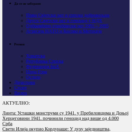
Да се не заборави
Први Свјeтски рат и српски добровољци
Други Свјетски рат и геноцид у НДХ
Одбрамбено отаџбински рат 1991 – 1995
Агресија НАТО и Косово и Метохија
Регион
Хрватска
Република Српска
Федерација БиХ
Црна Гора
Остало
Дијаспора
Спорт
Видео
АКТУЕЛНО:
Линта: Усташки монструми су 1941. у Пребиловцима и Доњој
Херцеговини 1941. починили геноцид над више од 4.000
Срба
Свети Илија окупио Кордунаше: У духу заједништва,