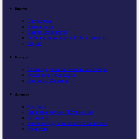
Вијести
Саопштења
Активности
Важне активности
Одбор за дијаспору и Србе у региону
Најаве
Култура
Промоције књига / Књижевне вечери
Фестивали / Концерти
Изложбе / Филмови
Друштво
Догађаји
Завичајне вечери / Крсне славе
Интервјуи
Колонизација и колонистичка насеља
Личности