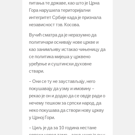
питања те државе, као што је Црна
Гора нарушила територијални
интегритет Србије када је признала
независност тзв. Косова.
Вучић сматра да је неразумно да
политичари оснивају нове цркве и
као занимљиву истакао чињеницу да
се политика мијеша у црквено
уређење и суштински духовне
ствари.
– Они се ту не заустављају, него
покушавају да узму и имовину –
рекао је он и додао да се овдје ради о
нечему тешком за српски народ, да
неко покушава да створи нову цркву
у Црној Гори.
– Циљ је да за 10 година нестане
српски народ тамо – закључио је он у