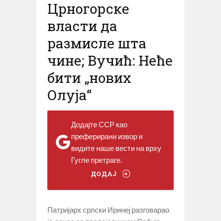
Црногорске
власти да
размисле шта
чине; Вучић: Неће
бити „нових
Олуја“
Додајте ССР као
преферирани извор и
видите наше вести на врху
Гугле претраге.
ДОДАЈ
Патријарх српски Иринеј разговарао