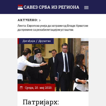
АКТУЕЛНО:
Линта: Европска унија да затражи од Владе Хрватске
да прекине са рехабилитацијом усташтва
/
Догађаји
Друштво
Cреда, 20. мај 2020.
Патријарх: