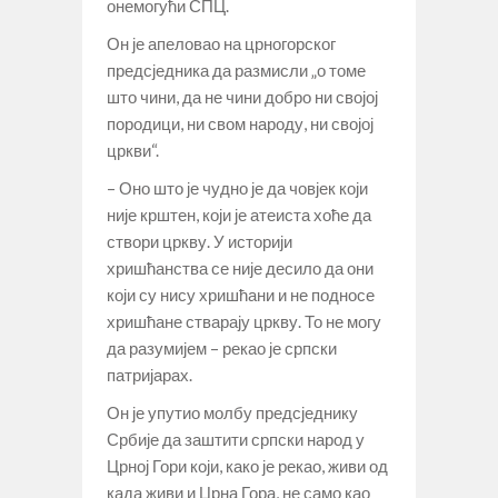
онемогући СПЦ.
Он је апеловао на црногорског
предсједника да размисли „о томе
што чини, да не чини добро ни својој
породици, ни свом народу, ни својој
цркви“.
– Оно што је чудно је да човјек који
није крштен, који је атеиста хоће да
створи цркву. У историји
хришћанства се није десило да они
који су нису хришћани и не подносе
хришћане стварају цркву. То не могу
да разумијем – рекао је српски
патријарах.
Он је упутио молбу предсједнику
Србије да заштити српски народ у
Црној Гори који, како је рекао, живи од
када живи и Црна Гора, не само као