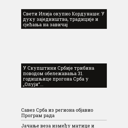
Свети Илија окупио Кордунаше: У
духу заједништва, традиције и
сјећања на завичај
У Скупштини Србије трибина
поводом обележавања 31.
годишњице прогона Срба у
„Олуји“...
Савез Срба из региона објавио
Програм рада
Јачање веза између матице и