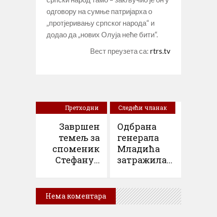
одговору на сумње патријарха о
„протјеривању српског народа“ и
додао да „нових Олуја неће бити“.
Вест преузета са:
rtrs.tv
Претходни
Следећи чланак
чланак
Завршен
Одбрана
темељ за
генерала
споменик
Младића
Стефану...
затражила...
Нема коментара