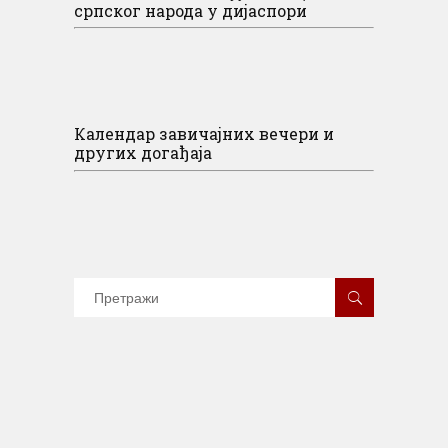
српског народа у дијаспори
Календар завичајних вечери и
других догађаја