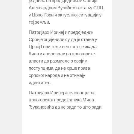
је данас са предсједником Србије
Александром Вучићем о стању СПЦ
у Црној Гори и актуелној ситуацији у
тој земљи.
Патријарх Иринеј и предсједник
Србије оцијенили су да је стање у
Црној Гори теже него што је икада
било и апеловали на црногорске
власти да размисле о својим
поступцима, да не крше права
српског народа и не отимају
идентитет.
Патријарх Иринеј апеловао је на
црногорског предсједника Мила
Ђукановића да не ради то што ради.