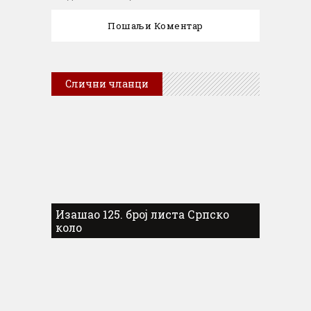
Слични чланци
Изашао 125. број листа Српско
коло