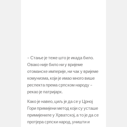
– Стање је теже што је икада било.
Овако није било ни у вријеме
отоманске империје, ни чак у вријеме
комунизма, који је имао много више
респекта према српском народу –
рекао је патријарх.
Како је навео, циљ је да се у Црној
Гори примијени метод који су усташе
примијениле у Хрватској, а то је да се
протјера српски народ, уништи и