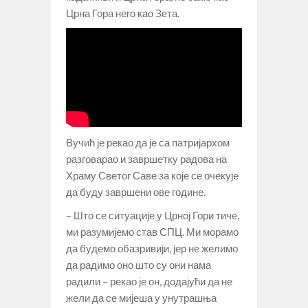
Црна Гора него као Зета.
Вучић је рекао да је са патријархом
разговарао и завршетку радова на
Храму Светог Саве за које се очекује
да буду завршени ове године.
– Што се ситуације у Црној Гори тиче,
ми разумијемо став СПЦ. Ми морамо
да будемо обазривији, јер не желимо
да радимо оно што су они нама
радили – рекао је он, додајући да не
жели да се мијеша у унутрашња