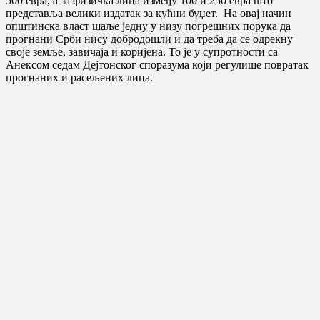
500 евра, а за физичка лица између 100 и 250 евра што
представља велики издатак за кућни буџет. На овај начин
општинска власт шаље једну у низу погрешних порука да
прогнани Срби нису добродошли и да треба да се одрекну
своје земље, завичаја и коријена. То је у супротности са
Анексом седам Дејтонског споразума који регулише повратак
прогнаних и расељених лица.