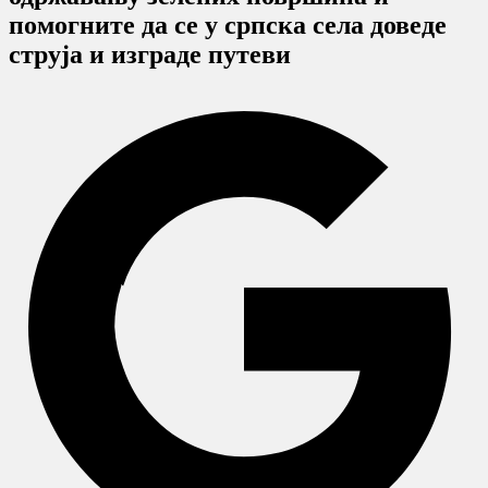
помогните да се у српска села доведе
струја и изграде путеви