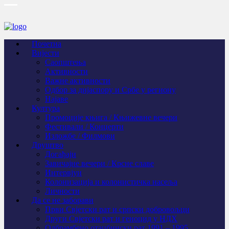
Почетна
Вијести
Саопштења
Активности
Важне активности
Одбор за дијаспору и Србе у региону
Најаве
Култура
Промоције књига / Књижевне вечери
Фестивали / Концерти
Изложбе / Филмови
Друштво
Догађаји
Завичајне вечери / Крсне славе
Интервјуи
Колонизација и колонистичка насеља
Личности
Да се не заборави
Први Свјeтски рат и српски добровољци
Други Свјетски рат и геноцид у НДХ
Одбрамбено отаџбински рат 1991 – 1995