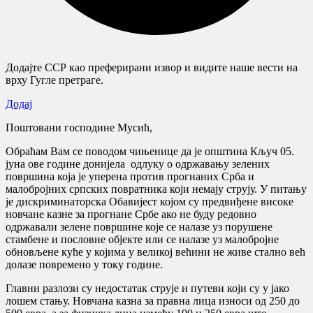
Додајте ССР као преферирани извор и видите наше вести на
врху Гугле претраге.
Додај
Поштовани господине Мусић,
Обраћам Вам се поводом чињенице да је општина Кључ 05.
јуна ове године донијела одлуку о одржавању зелених
површина која је уперена против прогнаних Срба и
малобројних српских повратника који немају струју. У питању
је дискриминаторска Обавијест којом су предвиђене високе
новчане казне за прогнане Србе ако не буду редовно
одржавали зелене површине које се налазе уз порушене
стамбене и пословне објекте или се налазе уз малобројне
обновљене куће у којима у великој већини не живе стално већ
долазе повремено у току године.
Главни разлози су недостатак струје и путеви који су у јако
лошем стању. Новчана казна за правна лица износи од 250 до