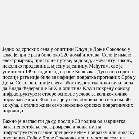
Једно од српских села у општини Кључ је Доње Соколово у
коме је прије рата било око 220 домаћинстава. Село је имало
електромрежу, пристојне путеве, водовод, амбуланту, школу,
неколико продавница, мјесну заједницу. Међутим, све је
уништено 1995. године од стране Бошњака. Дуги низ година
послије рата није било значајнијег повратка прогнаних Срба у
Доње Соколово, прије свега, због недостатка политичке воље
да Влада Федерације БиХ и општина Кључ покрену обнову
инфраструктуре и створе основне услове за колико-толико
нормалан живот. Због тога је у селу обновљено свега око 40-
ак кућа, а стално живи само неколико српских повратничких
породица.
Важно је нагласити да су, послије 30 година од завршетка
рата, непостојање електромреже и лоша путна
инфраструктура главне препреке већем повратку или доласку
прогнаних Срба у Доње Соколово, али и у остала села на