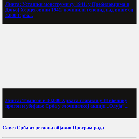
Линта: Усташки монструми су 1941. у Пребиловцима и
Доњој Херцеговини 1941. починили геноцид над више од
4.000 Срба...
Линта: Томпсон и 30.000 Хрвата славили у Шибенику
прогон и убијање Срба у злочиначкој акцији „Олуја”...
Савез Срба из региона објавио Програм рада