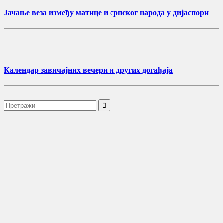
Јачање веза између матице и српског народа у дијаспори
Календар завичајних вечери и других догађаја