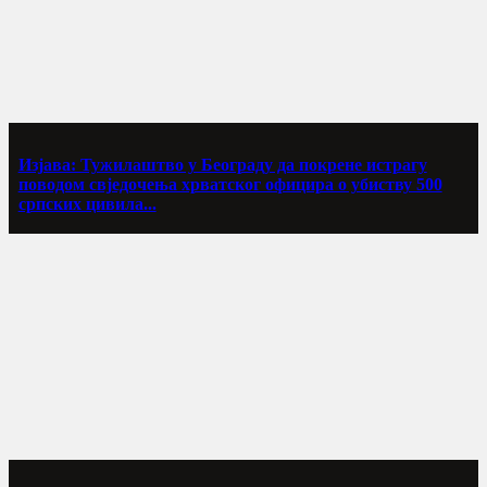
Изјава: Тужилаштво у Београду да покрене истрагу
поводом свједочења хрватског официра о убиству 500
српских цивила...