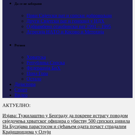
Да се не заборави
Први Свјeтски рат и српски добровољци
Други Свјетски рат и геноцид у НДХ
Одбрамбено отаџбински рат 1991 – 1995
Агресија НАТО и Косово и Метохија
Регион
Хрватска
Република Српска
Федерација БиХ
Црна Гора
Остало
Дијаспора
Спорт
Видео
АКТУЕЛНО:
Изјава: Тужилаштво у Београду да покрене истрагу поводом
свједочења хрватског официра о убиству 500 српских цивила
На Бусијама парастосом и сјећањем одата почаст страдалим
Крајишницима у Олуји