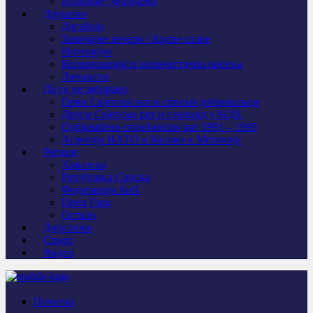
Изложбе / Филмови
Друштво
Догађаји
Завичајне вечери / Крсне славе
Интервјуи
Колонизација и колонистичка насеља
Личности
Да се не заборави
Први Свјeтски рат и српски добровољци
Други Свјетски рат и геноцид у НДХ
Одбрамбено отаџбински рат 1991 – 1995
Агресија НАТО и Косово и Метохија
Регион
Хрватска
Република Српска
Федерација БиХ
Црна Гора
Остало
Дијаспора
Спорт
Видео
Почетна