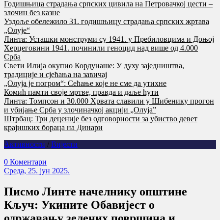
Годишњица страдања српских цивила на Петровачкој цести –
злочин без казне
Уздоље обележило 31. годишњицу страдања српских жртава
„Олује“
Линта: Усташки монструми су 1941. у Пребиловцима и Доњој
Херцеговини 1941. починили геноцид над више од 4.000
Срба
Свети Илија окупио Кордунаше: У духу заједништва,
традиције и сјећања на завичај
„Олуја је погром“: Сећање које не сме да утихне
Комић памти своје мртве, правда и даље ћути
Линта: Томпсон и 30.000 Хрвата славили у Шибенику прогон
и убијање Срба у злочиначкој акцији „Олуја”
Штрбац: Три деценије без одговорности за убиство девет
крајишких бораца на Динари
Активности
/
Вијести
0 Коментари
Cреда, 25. јун 2025.
Писмо Линте начелнику општине
Кључ: Укините Обавијест о
одржавању зелених површина и