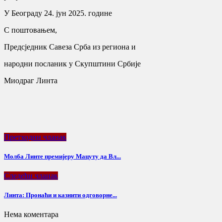
У Београду 24. јун 2025. године
С поштовањем,
Предсједник Савеза Срба из региона и
народни посланик у Скупштини Србије
Миодраг Линта
Претходни чланак
Moлба Линте премијеру Мацуту да Вл...
Следећи чланак
Линта: Пронаћи и казнити одговорне...
Нема коментара