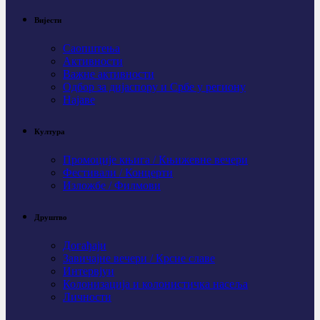
Вијести
Саопштења
Активности
Важне активности
Одбор за дијаспору и Србе у региону
Најаве
Култура
Промоције књига / Књижевне вечери
Фестивали / Концерти
Изложбе / Филмови
Друштво
Догађаји
Завичајне вечери / Крсне славе
Интервјуи
Колонизација и колонистичка насеља
Личности