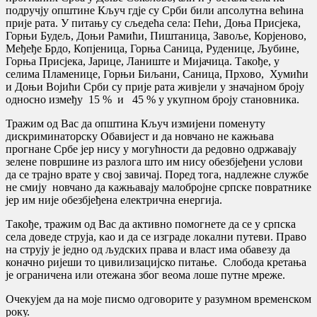
подручју општине Кључ гдје су Срби били апсолутна већина
прије рата. У питању су сљедећа села: Пећи, Доња Присјека,
Горњи Будељ, Доњи Рамићи, Пиштаница, Завоље, Корјеново,
Међеђе Брдо, Копјеница, Горња Саница, Руденице, Љубине,
Горња Присјека, Јарице, Ланиште и Мијачица. Такође, у
селима Пламенице, Горњи Биљани, Саница, Прхово, Хумићи
и Доњи Војићи Срби су прије рата живјели у значајном броју
односно између 15 % и 45 % у укупном броју становника.
Тражим од Вас да општина Кључ измијени поменуту
дискриминаторску Обавијест и да новчано не кажњава
прогнане Србе јер нису у могућности да редовно одржавају
зелене површине из разлога што им нису обезбјеђени услови
да се трајно врате у свој завичај. Поред тога, надлежне службе
не смију новчано да кажњавају малобројне српске повратнике
јер им није обезбјеђена електрична енергија.
Такође, тражим од Вас да активно помогнете да се у српска
села доведе струја, као и да се изграде локални путеви. Право
на струју је једно од људских права и власт има обавезу да
коначно ријеши то цивилизацијско питање. Слобода кретања
је ограничена или отежана због веома лоше путне мреже.
Очекујем да на моје писмо одговорите у разумном временском
року.