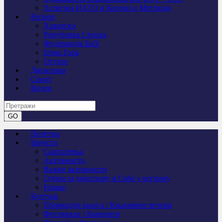
Агресија НАТО и Косово и Метохија
Регион
Хрватска
Република Српска
Федерација БиХ
Црна Гора
Остало
Дијаспора
Спорт
Видео
Почетна
Вијести
Саопштења
Активности
Важне активности
Одбор за дијаспору и Србе у региону
Најаве
Култура
Промоције књига / Књижевне вечери
Фестивали / Концерти