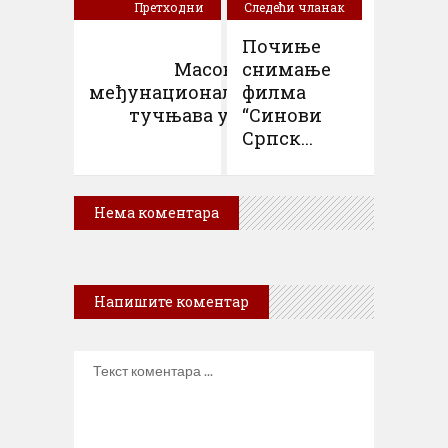
Претходни
Следећи чланак
чланак
Почиње
Масовна
снимање
међунационална
филма
тучњава у В...
“Синови
Српск...
Нема коментара
Напишите коментар