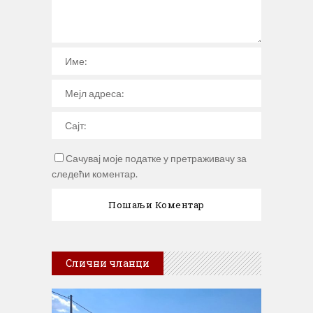
Сачувај моје податке у претраживачу за
следећи коментар.
Слични чланци