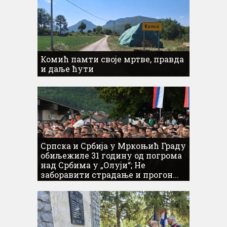
Комић памти своје мртве, правда
и даље ћути
Српска и Србија у Мркоњић Граду
обиљежиле 31 годину од погрома
над Србима у „Олуји“; Не
заборавити страдање и прогон...