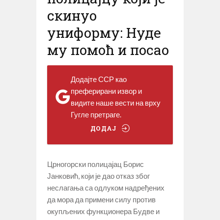
скинуо
униформу: Нуде
му помоћ и посао
Додајте ССР као
преферирани извор и
видите наше вести на врху
Гугле претраге.
ДОДАЈ
Црногорски полицајац Борис
Јанковић, који је дао отказ због
неслагања са одлуком надређених
да мора да примени силу против
окупљених функционера Будве и