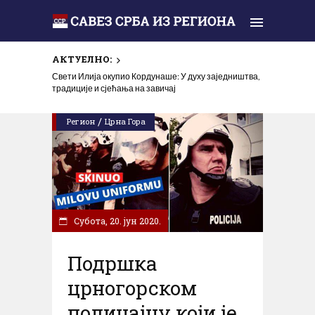
АКТУЕЛНО:
Свети Илија окупио Кордунаше: У духу заједништва,
традиције и сјећања на завичај
/
Регион
Црна Гора
Субота, 20. јун 2020.
Подршка
црногорском
полицајцу који је