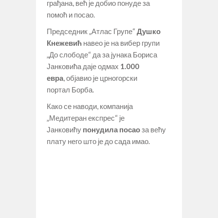
грађана, већ је добио понуде за
помоћ и посао.
Председник „Атлас Групе“
Душко
Кнежевић
навео је на вибер групи
„До слободе“ да за јунака Бориса
Јанковића даје одмах
1.000
евра
, објавио је црногорски
портал Борба.
Како се наводи, компанија
„Медитеран експрес“ је
Јанковићу
понудила посао
за већу
плату него што је до сада имао.