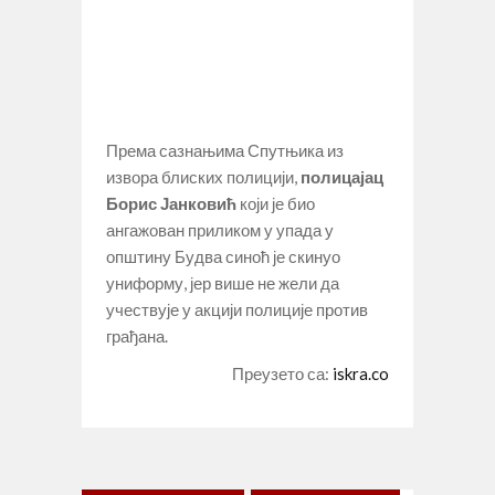
Према сазнањима Спутњика из
извора блиских полицији,
полицајац
Борис Јанковић
који је био
ангажован приликом у упада у
општину Будва синоћ је скинуо
униформу, јер више не жели да
учествује у акцији полиције против
грађана.
Преузето са:
iskra.co