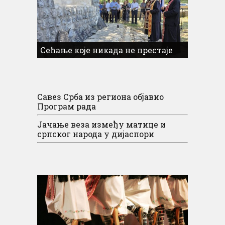
Сећање које никада не престаје
Савез Срба из региона објавио
Програм рада
Јачање веза између матице и
српског народа у дијаспори