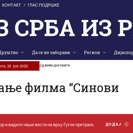
КОНТАКТ
ГЛАС ПОДРШКЕ
Друштво
Да се не заборави
Регион
Дијаспо
е на жртве „Олује“: Народ живи док памти
та, 20. јун 2020.
ање филма “Синови
р и видите наше вести на врху Гугле претраге.
ДОДАЈ