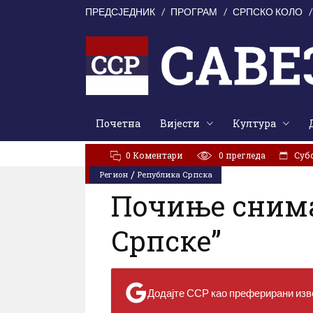
ПРЕДСЈЕДНИК
ПРОГРАМ
СРПСКО КОЛО
Почетна
Вијести
Култура
АКТУЕЛНО:
У Цркви Светог Марка молитвено сјећањ
0 Коментари
0
прегледа
Субо
/
Регион
Република Српска
Почиње сним
Српске”
Додајте ССР као преферирани изво