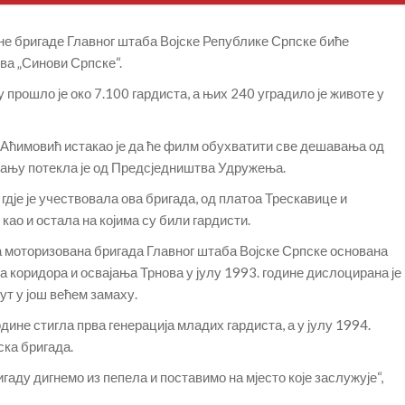
не бригаде Главног штаба Војске Републике Српске биће
а „Синови Српске“.
 прошло је око 7.100 гардиста, а њих 240 уградило је животе у
Аћимовић истакао је да ће филм обухватити све дешавања од
мању потекла је од Предсједништва Удружења.
дје је учествовала ова бригада, од платоа Трескавице и
као и остала на којима су били гардисти.
ка моторизована бригада Главног штаба Војске Српске основана
ња коридора и освајања Трнова у јулу 1993. године дислоцирана је
ут у још већем замаху.
одине стигла прва генерација младих гардиста, а у јулу 1994.
ка бригада.
ду дигнемо из пепела и поставимо на мјесто које заслужује“,