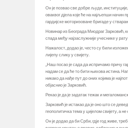
Он је позвао све добре људе, институције
оваквог дјела које ће на најљепши начин 
гардијске моторизоване бригаде у ствара
Новинар из Београда Миодраг Зарковић, ко
спада међу најзаслужније учеснике у рату,
Нажалост, додао је, често су били изложе
лијепу слику у свијету.
„Наш посао је сада да испричамо причу га
надам се да ће то бити њихова истина. Нап
никако да нађе пут до оних којима је најпо
објаснио је Зарковић.
Рекао је да је задатак тежак и мегаломанск
Зарковић је истакао да је оно што се дев
геополитичка тема у цијелом свијету, а не
Он је додао да би Срби, гдје год живе, тре
ватрено крштење правио, одбранио и очув