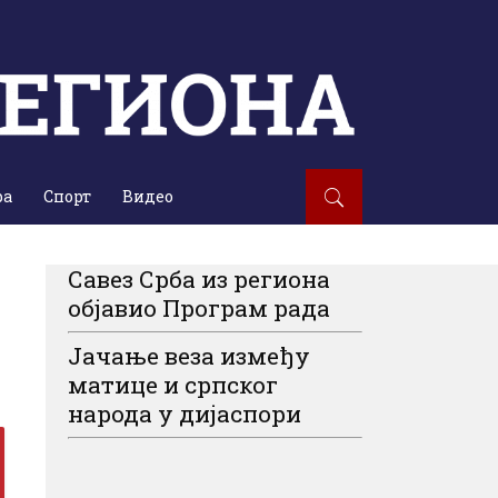
ра
Спорт
Видео
Савез Срба из региона
објавио Програм рада
Јачање веза између
матице и српског
народа у дијаспори