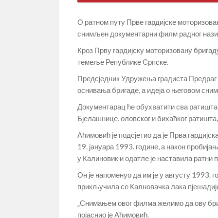
О ратном путу Прве гардијске моторизова
снимљен документарни филм радног назив
Кроз Прву гардијску моторизовану бригаду
темеље Републике Српске.
Предсједник Удружења градиста Предраг 
оснивања бригаде, а идеја о његовом сни
Документарац ће обухватити сва ратишта г
Бјелашнице, оловског и бихаћког ратишта, 
Аћимовић је подсјетио да је Прва гардијс
19. јануара 1993. године, а након пробија
у Калиновик и одатле је наставила ратни п
Он је напоменуо да им је у августу 1993. г
прикључила се Калновачка лака пјешадијс
„Снимањем овог филма желимо да ову брига
појаснио је Аћимовић.