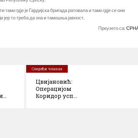
 тамо гдје је Гардијска бригада ратовала и тамо гдје се они
и јер то треба да зна и тамошња јавност.
Преузето са:
СРН
Следећи чланак
Цвијановић:
Операцијом
...
Коридор усп...