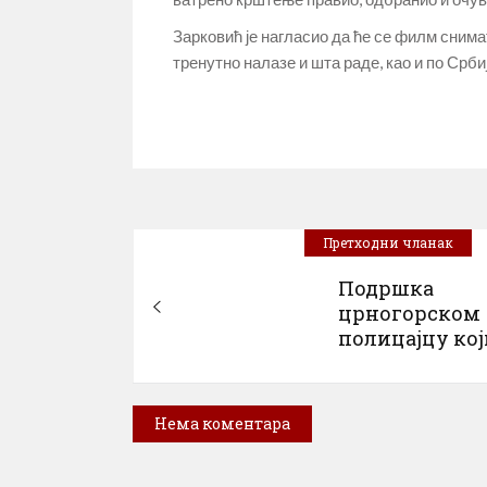
Зарковић је нагласио да ће се филм снимати
тренутно налазе и шта раде, као и по Србиј
Претходни чланак
Подршка
црногорском
полицајцу који
Нема коментара