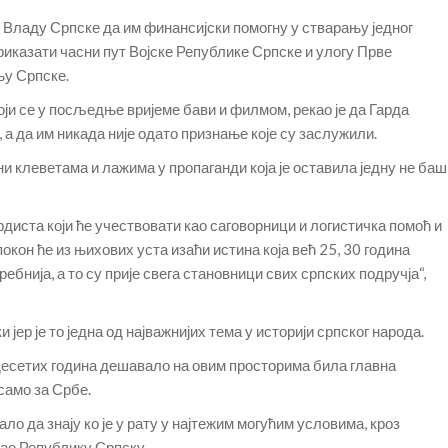
, Владу Српске да им финансијски помогну у стварању једног
приказати часни пут Војске Републике Српске и улогу Прве
њу Српске.
ји се у посљедње вријеме бави и филмом, рекао је да Гарда
 а да им никада није одато признање које су заслужили.
ни клеветама и лажима у пропаганди која је оставила једну не баш
рдиста који ће учествовати као саговорници и логистичка помоћ и
окон ће из њихових уста изаћи истина која већ 25, 30 година
требнија, а то су прије свега становници свих српских подручја“,
и јер је то једна од најважнијих тема у историји српског народа.
едесетих година дешавало на овим просторима била главна
 само за Србе.
бало да знају ко је у рату у најтежим могућим условима, кроз
ао Републику Српску.