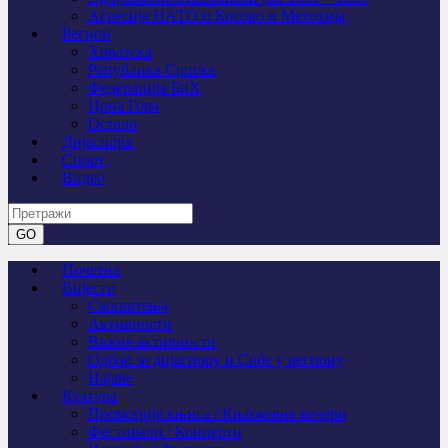
Агресија НАТО и Косово и Метохија
Регион
Хрватска
Република Српска
Федерација БиХ
Црна Гора
Остало
Дијаспора
Спорт
Видео
Почетна
Вијести
Саопштења
Активности
Важне активности
Одбор за дијаспору и Србе у региону
Најаве
Култура
Промоције књига / Књижевне вечери
Фестивали / Концерти