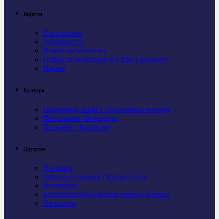
Вијести
Саопштења
Активности
Важне активности
Одбор за дијаспору и Србе у региону
Најаве
Култура
Промоције књига / Књижевне вечери
Фестивали / Концерти
Изложбе / Филмови
Друштво
Догађаји
Завичајне вечери / Крсне славе
Интервјуи
Колонизација и колонистичка насеља
Личности