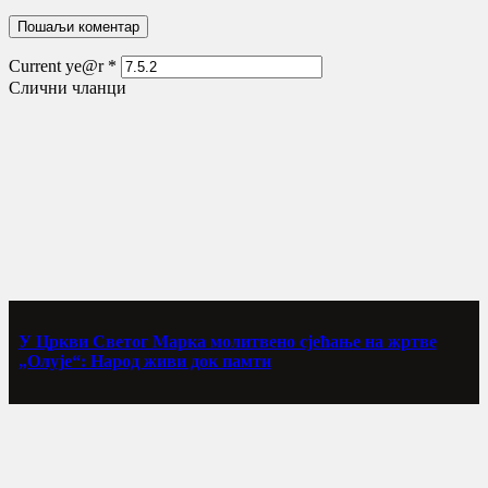
Current ye@r
*
Слични чланци
У Цркви Светог Марка молитвено сјећање на жртве
„Олује“: Народ живи док памти