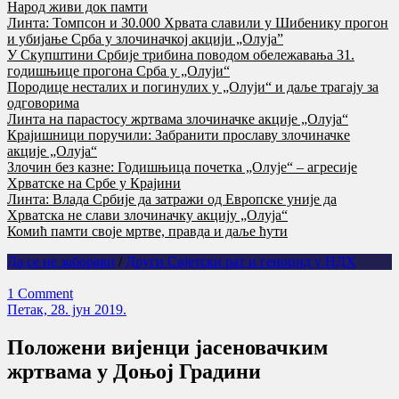
Народ живи док памти
Линта: Томпсон и 30.000 Хрвата славили у Шибенику прогон
и убијање Срба у злочиначкој акцији „Олуја”
У Скупштини Србије трибина поводом обележавања 31.
годишњице прогона Срба у „Олуји“
Породице несталих и погинулих у „Олуји“ и даље трагају за
одговорима
Линта на парастосу жртвама злочиначке акције „Олуја“
Крајишници поручили: Забранити прославу злочиначке
акције „Олуја“
Злочин без казне: Годишњица почетка „Олује“ – агресије
Хрватске на Србе у Крајини
Линта: Влада Србије да затражи од Европске уније да
Хрватска не слави злочиначку акцију „Олуја“
Комић памти своје мртве, правда и даље ћути
Да се не заборави
/
Други Свјетски рат и геноцид у НДХ
1 Comment
Петак, 28. јун 2019.
Положени вијенци јасеновачким
жртвама у Доњој Градини