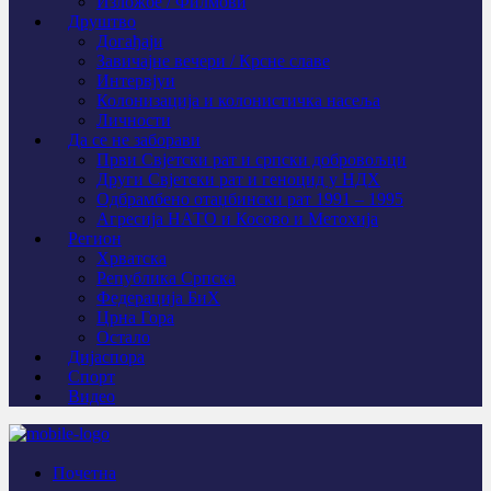
Изложбе / Филмови
Друштво
Догађаји
Завичајне вечери / Крсне славе
Интервјуи
Колонизација и колонистичка насеља
Личности
Да се не заборави
Први Свјeтски рат и српски добровољци
Други Свјетски рат и геноцид у НДХ
Одбрамбено отаџбински рат 1991 – 1995
Агресија НАТО и Косово и Метохија
Регион
Хрватска
Република Српска
Федерација БиХ
Црна Гора
Остало
Дијаспора
Спорт
Видео
Почетна