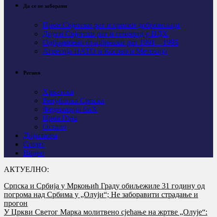
Да се не заборави
Први Свјeтски рат и српски добровољци
Други Свјетски рат и геноцид у НДХ
Одбрамбено отаџбински рат 1991 – 1995
Агресија НАТО и Косово и Метохија
Регион
Хрватска
Република Српска
Федерација БиХ
Црна Гора
Остало
Дијаспора
Спорт
Видео
АКТУЕЛНО:
Српска и Србија у Мркоњић Граду обиљежиле 31 годину од
погрома над Србима у „Олуји“; Не заборавити страдање и
прогон
У Цркви Светог Марка молитвено сјећање на жртве „Олује“: