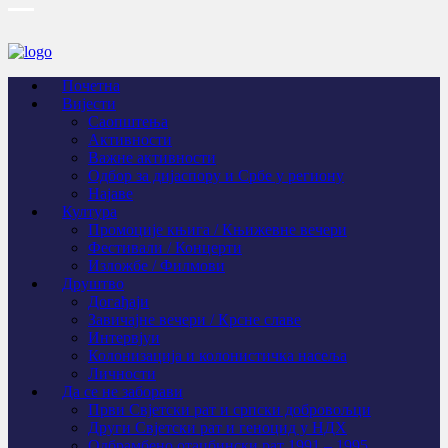
Почетна
Вијести
Саопштења
Активности
Важне активности
Одбор за дијаспору и Србе у региону
Најаве
Култура
Промоције књига / Књижевне вечери
Фестивали / Концерти
Изложбе / Филмови
Друштво
Догађаји
Завичајне вечери / Крсне славе
Интервјуи
Колонизација и колонистичка насеља
Личности
Да се не заборави
Први Свјeтски рат и српски добровољци
Други Свјетски рат и геноцид у НДХ
Одбрамбено отаџбински рат 1991 – 1995