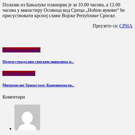
Полазак из Бањалуке планиран је за 10.00 часова, а 12.00
часова у манастиру Осовица код Српца „Ноћни вукови“ ће
присуствовати крсној слави Војске Републике Српске.
Преузето са:
СРНА
Претходни чланак
Помен страдалим српским цивилима и...
Следећи чланак
Митрополит Хризостом: Канонизовати...
Коментари