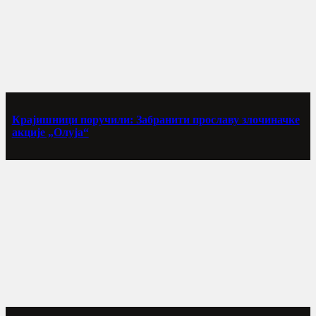
Крајишници поручили: Забранити прославу злочиначке
акције „Олуја“