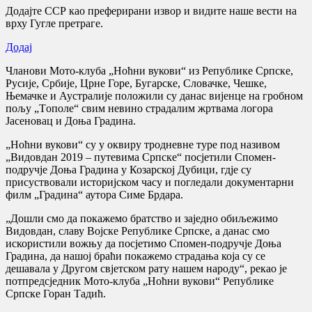
Додајте ССР као преферирани извор и видите наше вести на
врху Гугле претраге.
Додај
Чланови Мото-клуба „Ноћни вукови“ из Републике Српске,
Русије, Србије, Црне Горе, Бугарске, Словачке, Чешке,
Њемачке и Аустралије положили су данас вијенце на гробном
пољу „Tополе“ свим невино страдалим жртвама логора
Јасеновац и Доња Градина.
„Ноћни вукови“ су у оквиру тродневне туре под називом
„Видовдан 2019 – путевима Српске“ посјетили Спомен-
подручје Доња Градина у Козарској Дубици, гдје су
присуствовали историјском часу и погледали документарни
филм „Градина“ аутора Симе Брдара.
„Дошли смо да покажемо братство и заједно обиљежимо
Видовдан, славу Војске Републике Српске, а данас смо
искористили вожњу да посјетимо Спомен-подручје Доња
Градина, да нашој браћи покажемо страдања која су се
дешавала у Другом свјетском рату нашем народу“, рекао је
потпредсједник Мото-клуба „Ноћни вукови“ Републике
Српске Горан Tадић.