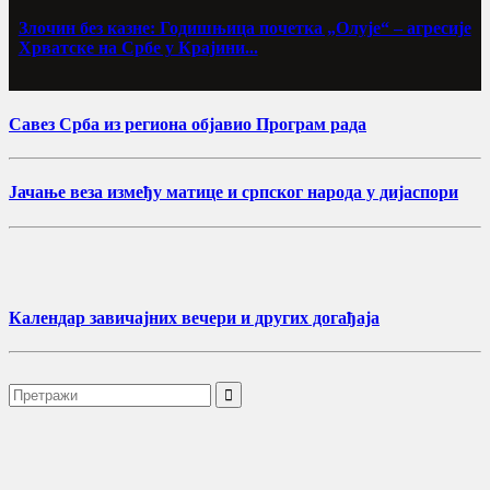
Злочин без казне: Годишњица почетка „Олује“ – агресије
Хрватске на Србе у Крајини...
Савез Срба из региона објавио Програм рада
Јачање веза између матице и српског народа у дијаспори
Календар завичајних вечери и других догађаја