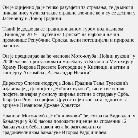
Он је оцијенио да је тешко разумјети та страдања, те да многи
никада нису чули за такве страшне злочине који су се десили у
Јасеновцу и Доњој Градини.
Tадић је додао да се традиционалном туром под називом
„Видовдан 2019 – путевима Српске“ на најбољи начин
промовише Република Српска, њени потенцијали и природне
љепоте.
Он је прецизирао да ће чланови Мото-клуба „Ноћни вукови“ у
20.00 часова присуствовати молебану за Косово и Метохију у
Храму Покрова Пресвете Богородице у Кнежици, а затим и
концерту Ансамбла „Александар Невски“.
Директор Спомен-подручја Доња Градина Tања Tулековић
изјавила је да је посјета „Ноћних вукова“, као и све остале
посјете, значајна у смислу ширења истине о страдању Срба,
Јевреја и Рома за вријеме Другог свјетског рата, односно за
вријеме Независне Државе Хрватске.
Чланови Мото-клуба „Ноћни вукови“ ће, сутра на Видовдан, у
Бањалуци у 9.00 часова положити вијенце на споменик 12
бањалучких беба, након чега ће разговарати са
градоначелником Бањалуке Игором Радојичићем.