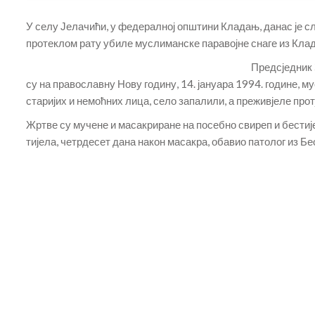
У селу Јелачићи, у федералној општини Кладањ, данас је сл
протеклом рату убиле муслиманске паравојне снаге из Кла
Предсједник 
су на православну Нову годину, 14. јануара 1994. године, 
старијих и немоћних лица, село запалили, а преживјеле прот
Жртве су мучене и масакриране на посебно свиреп и бестијел
тијела, четрдесет дана након масакра, обавио патолог из Б