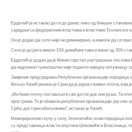
Ерделић је истакао да се до данас нико од бивших становника
сарадњи са федералним властима и властима Тузланског кан
Он је додао да село није ни деминирано, а камоли да се при
Село је до рата имало 100 домаћинстава и више од 300 ста
Ерделић је додао да је Министарство унутрашњих послова Р
да надлежно тужилаштво није подигло ниједну оптужницу з
Замјеник предсједника Републичке организације породица 
Вељко Лазић рекаон је Срни да је једна спомен-плоча, која 
„Ми ћемо плочу постављати све дотле док они руше. Та пло
прострима. То је обавеза републичке организације, јер смо 
Срби, достојни обиљежимо“, истакао је Лазић.
Меморијалном скупу у селу Јелачичићи, осим породица пог
су представници власти општина Шековићи и Власеница, те