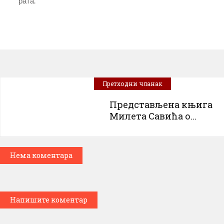
рата.
Претходни чланак
Представљена књига
Милета Савића о...
Нема коментара
Напишите коментар