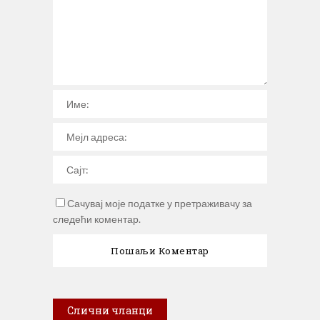
Сачувај моје податке у претраживачу за
следећи коментар.
Слични чланци