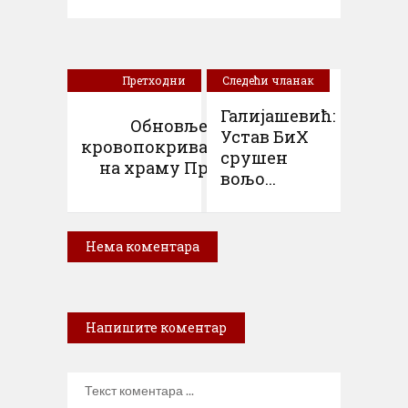
Претходни
Следећи чланак
чланак
Галијашевић:
Обновљен
Устав БиХ
кровопокривач
срушен
на храму Пр...
вољо...
Нема коментара
Напишите коментар