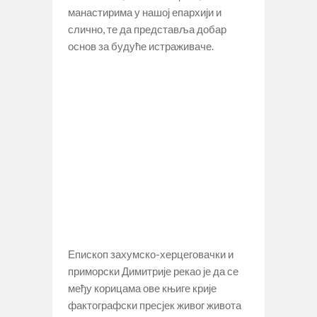
манастирима у нашој епархији и
слично, те да представља добар
основ за будуће истраживаче.
Епископ захумско-херцеговачки и
приморски Димитрије рекао је да се
међу корицама ове књиге крије
фактографски пресјек живог живота