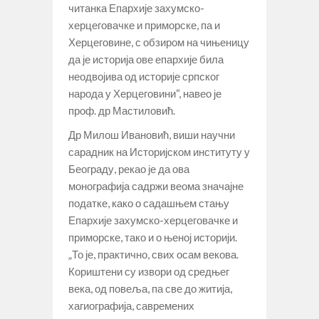
читанка Епархије захумско-
херцеговачке и приморске, па и
Херцеговине, с обзиром на чињеницу
да је историја ове епархије била
неодвојива од историје српског
народа у Херцеговини“, навео је
проф. др Мастиловић.
Др Милош Ивановић, виши научни
сарадник на Историјском институту у
Београду, рекао је да ова
монографија садржи веома значајне
податке, како о садашњем стању
Епархије захумско-херцеговачке и
приморске, тако и о њеној историји.
„То је, практично, свих осам векова.
Кориштени су извори од средњег
века, од повеља, па све до житија,
хагиографија, савремених