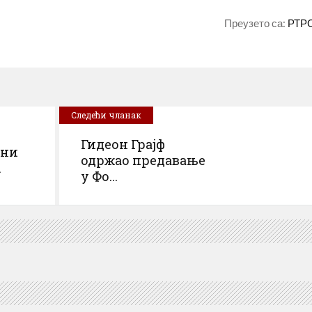
Преузето са:
РТР
Следећи чланак
Гидеон Грајф
ани
одржао предавање
.
у Фо...