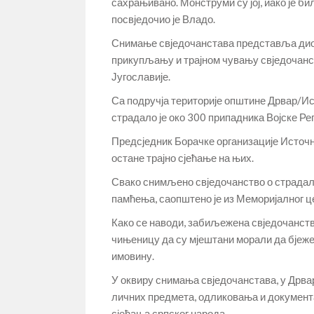
сахрањивано. Монструми су јој, иако је би
посвједочио је Владо.
Снимање свједочанстава представља дио
прикупљању и трајном чувању свједочанс
Југославије.
Са подручја територије општине Дрвар/И
страдало је око 300 припадника Војске Ре
Предсједник Борачке организације Источни
остане трајно сјећање на њих.
Свако снимљено свједочанство о страдали
памћења, саопштено је из Меморијалног ц
Како се наводи, забиљежена свједочанств
чињеницу да су мјештани морали да бјеже 
имовину.
У оквиру снимања свједочанстава, у Дрвар
личних предмета, одликовања и документац
сјећања српског народа.