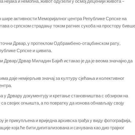
ла нејака и немоћна, живот одузели у осмој деценији живота –
 шире активности Меморијалног центра Републике Српске на
тава о српском страдању током ратних сукоба на простору бивш
сточни Дрвар, у протеклом Одбрамбено-отаџбинском рату,
публике Српске и цивила.
 Дрвар/Дрвар Миладин Бајић истакао је да је веома значајно да
ма даје немјерљив значај за културу сјећања и колективног
ентра.
а у Дрвару документују и кретање становништва с обзиром на
са својих огњишта, а по повратку да изнова обнављају своју
у је прикупљена и вриједна архивска грађа у виду фотографија,
ије која ће бити дигитализована и сачувана као дио трајног