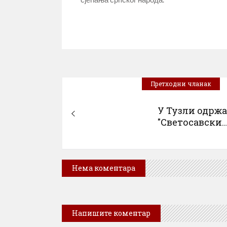
Претходни чланак
У Тузли одрж
"Светосавски..
Нема коментара
Напишите коментар