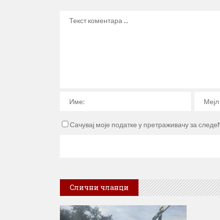
Сачувај моје податке у претраживачу за следе
Слични чланци