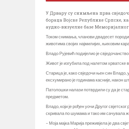
У Дрвару су снимљена прва свједо
бораца Војске Републике Српске, к
аудио-визуелне базе Меморијалног
Током снимања, чланови двадесет породица
животима својих најмилијих, њиховим кар
Владо Рујевић подијелио је свједочанство 
Живот је изгубила под налетом хрватске во
Старица је, како свједочи њен син Владо,
ексхумирано је годинама касније, након шт
Патолошки налази потврдили су да је стар
предметом.
Владо, који је рођен уочи Другог свјетског р
скривала по шумама и тако им сачувала ж
– Моја мајка Марија преживјела је два свј