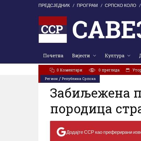
ПРЕДСЈЕДНИК
ПРОГРАМ
СРПСКО КОЛО
Почетна
Вијести
Култура
АКТУЕЛНО:
Линта: Европска унија да затражи од В
0 Коментари
0
прегледа
Утора
/
Регион
Република Српска
Забиљежена п
породица стр
Додајте ССР као преферирани изво