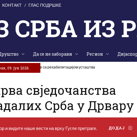
КОНТАКТ
ГЛАС ПОДРШКЕ
Друштво
Да се не заборави
Регион
Дијаспо
ладе Хрватске да прекине са рехабилитацијом усташтва
к, 09. јун 2026.
рва свједочанства
адалих Срба у Дрвару
р и видите наше вести на врху Гугле претраге.
ДОДАЈ