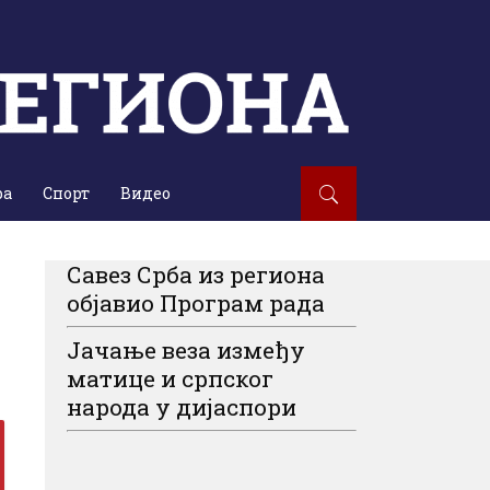
ра
Спорт
Видео
Савез Срба из региона
објавио Програм рада
Јачање веза између
матице и српског
народа у дијаспори