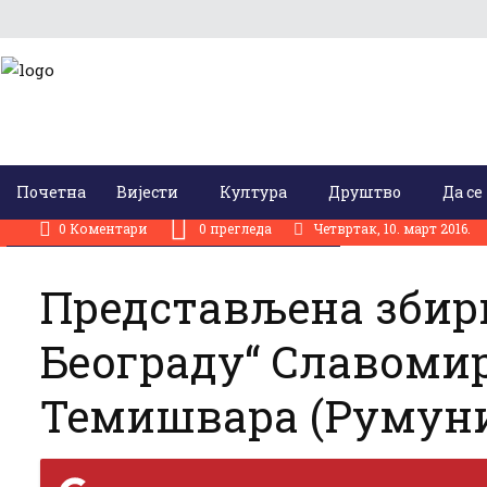
Почетна
Вијести
Култура
Друштво
Да се
0 Коментари
0
прегледа
Четвртак, 10. март 2016.
/
Култура
Промоције књига / Књижевне вечери
Представљена збир
Београду“ Славомир
Темишвара (Румуни