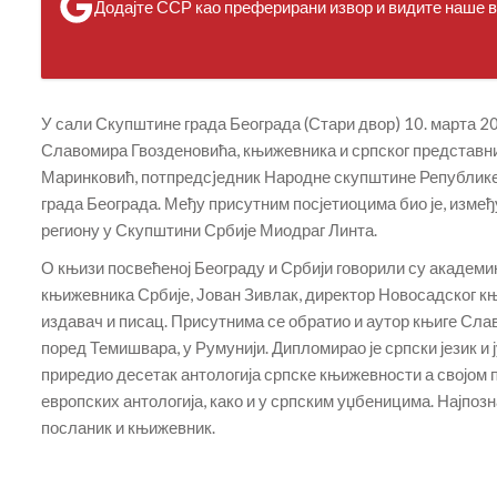
Додајте ССР као преферирани извор и видите наше ве
У сали Скупштине града Београда (Стари двор) 10. марта 2
Славомира Гвозденовића, књижевника и српског представни
Маринковић, потпредсjедник Народне скупштине Републике
града Београда. Међу присутним посјетиоцима био је, измеђ
региону у Скупштини Србије Миодраг Линта.
О књизи посвећеној Београду и Србији говорили су академ
књижевника Србије, Јован Зивлак, директор Новосадског књ
издавач и писац. Присутнима се обратио и аутор књиге Слав
поред Темишвара, у Румунији. Дипломирао је српски језик и 
приредио десетак антологија српске књижевности а својом 
европских антологија, како и у српским уџбеницима. Најпозн
посланик и књижевник.