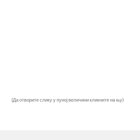
(Да отворите слику у пуној величини кликните на њу)