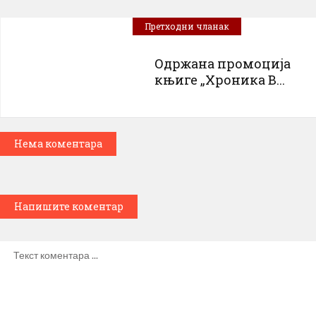
Претходни чланак
Одржана промоција
књиге „Хроника В...
Нема коментара
Напишите коментар