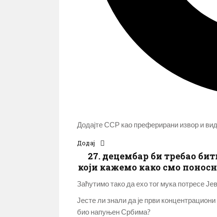
Додајте ССР као преферирани извор и види
Додај
27. децембар би требао бит
који кажемо како смо поносн
Заћутимо тако да ехо тог мука потресе Јев
Јесте ли знали да је први концентрациони л
био напуњен Србима?