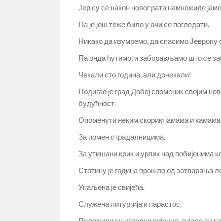
Јер су се након новог рата намножиле јаме
Па је још теже било у очи се погледати.
Никако да изумремо, да спасимо Јевропу 
Па онда ћутимо, и заборављамо што се за
Чекали сто година, али дочекали!
Подигао је град Добој споменик својим но
будућност.
Опоменути неким скорим јамама и камама,
За помен страдалницима.
За утишани крик и урлик над побијенима к
Стотину је година прошло од затварања ло
Упаљена је свијећа.
Служена литургија и парастос.
Положили су угледни вијенце, зујале су ка