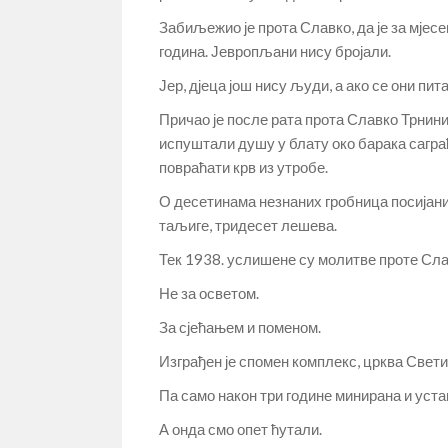
Забиљежио је прота Славко, да је за мјесе
година. Јевропљани нису бројали.
Јер, дјеца још нису људи, а ако се они пита
Причао је после рата прота Славко Трнини
испуштали душу у блату око барака саграђ
повраћати крв из утробе.
О десетинама незнаних гробница посијаних 
таљиге, тридесет лешева.
Тек 1938. услишене су молитве проте Сла
Не за осветом.
За сјећањем и поменом.
Изграђен је спомен комплекс, црква Свет
Па само након три године минирана и уст
А онда смо опет ћутали.