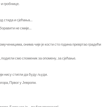
 и гробнице.
од стида и сјећања…
боравити не смије…
вомученицима, онима чије је кости сто година превртао градећи
 подигли смо споменик за опомену, за сјећање.
оји нису стигли да буду људи.
гора, Првог у Јевропи.
мере. Било нас је… па бар тридесет!