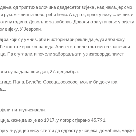
ања, од триптиха злочина двадесетог вијека , над нама, јер смо
 руком – ништа ново, рећи ћемо. А од тог, првог у низу сличних и
стотину година. Довољно за заборав. Довољно за утапање у ријеку
м вијеку. У Јевропи.
ај за који су умни Срби и историчари рекли да је, уз албанску
еће голготе српског народа. Али, ето, после тога смо се нагазили
ница. Па огуглали, и почели заборављати, уз изговор да памет
рани су на данашњи дан, 27. децембра.
атице, Пала, Билеће, Сокоца, ооооооој, могли би до сутра
а….
ојали, нити уписивали.
ја, каже да их је до 1917. у логор стјерано 45.791.
оје у људе, јер нису стигли да одрасту у човјека, домаћина, мајку?