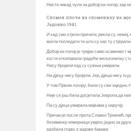
Нисте никад чули за добојски логор, зар н
Спомен плоча на споменику на мјесту
Јадовно 1941.
И кад смо хтјели причати, рекли су, немој, 
могли погледати ти што су нас ту стјерал
Добојски логор је трајао само осамнаест м
кости откопавали градећи жељезничку стан
Нису бројали кад су сужњи умирали.
Ни дјецу нису бројали. Јер, дјеца нису љу
У том Првом логору, били су сви заједно. 
Није се још била досјетила Јевропа да нап
Па су дјеца умирала мајкама у наручју.
Причао је после прота Славко Трнинић, прежи
безименој чемерници умрло, једно за другим
разбила главу о зидове бараке.