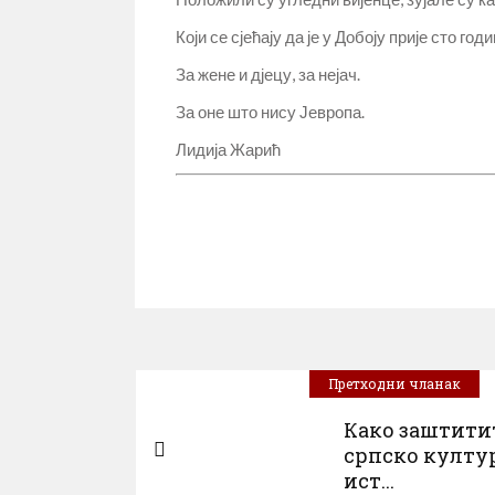
Који се сјећају да је у Добоју прије сто г
За жене и дјецу, за нејач.
За оне што нису Јевропа.
Лидија Жарић
Претходни чланак
Како заштити
српско култу
ист...