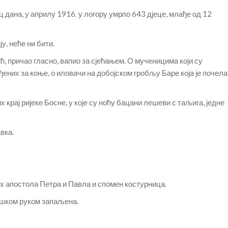
ц дана, у априлу 1916. у логору умрло 643 дјеце, млађе од 12
ју, неће ни бити.
ћ, причао гласно, вапио за сјећањем. О мученицима који су
ених за коње, о иловачи на добојском гробљу Баре која је почела
крај ријеке Босне, у које су ноћу бацани лешеви с таљига, једне
вка.
их апостола Петра и Павла и спомен костурница.
ашком руком запаљена.