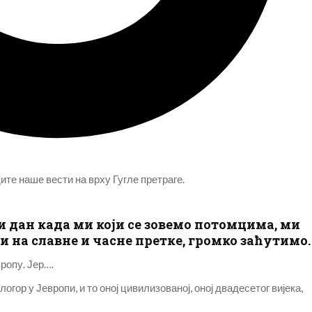
те наше вести на врху Гугле претраге.
и дан када ми који се зовемо потомцима, ми
и на славне и часне претке, громко заћутимо
ропу. Јер….
огор у Јевропи, и то оној цивилизованој, оној двадесетог вијека,