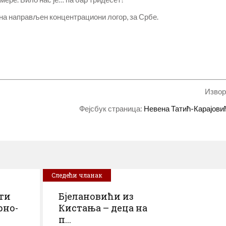
одина направљен концентрациони логор, за Србе.
Извор
Фејсбук страница:
Невена Татић-Карајови
Следећи чланак
ти
Бјелановићи из
рно-
Кистања – деца на
п...