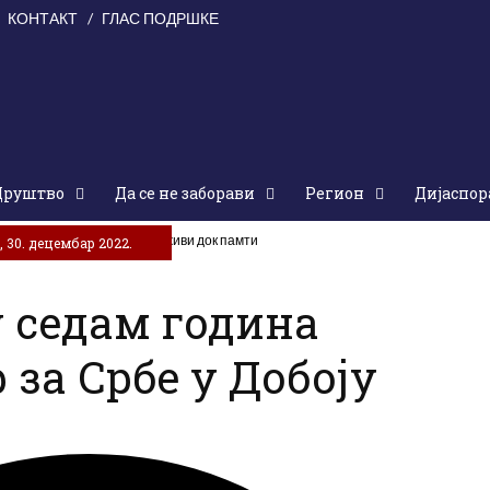
КОНТАКТ
ГЛАС ПОДРШКЕ
Друштво
Да се не заборави
Регион
Дијаспор
е на жртве „Олује“: Народ живи док памти
 30. децембар 2022.
у седам година
 за Србе у Добоју