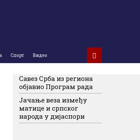
а
Спорт
Видео
Савез Срба из региона
објавио Програм рада
Јачање веза између
матице и српског
народа у дијаспори