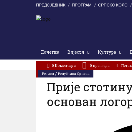
ПРЕДСЈЕДНИК
ПРОГРАМ
СРПСКО КОЛО
Почетна
Вијести
Култура
АКТУЕЛНО:
У Цркви Светог Марка молитвено сјећањ
0 Коментари
0
прегледа
Петак,
/
Регион
Република Српска
Прије стотин
основан логор