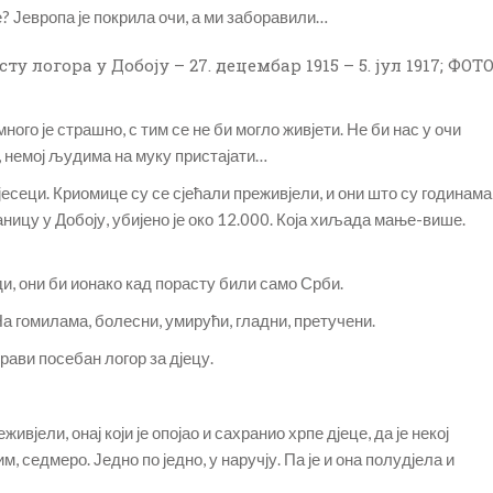
е? Јевропа је покрила очи, а ми заборавили…
 логора у Добоју – 27. децембар 1915 – 5. јул 1917; ФОТ
много је страшно, с тим се не би могло живјети. Не би нас у очи
и, немој људима на муку пристајати…
јесеци. Криомице су се сјећали преживјели, и они што су годинама
ицу у Добоју, убијено је око 12.000. Која хиљада мање-више.
ди, они би ионако кад порасту били само Срби.
На гомилама, болесни, умирући, гладни, претучени.
рави посебан логор за дјецу.
вјели, онај који је опојао и сахранио хрпе дјеце, да је некој
, седмеро. Једно по једно, у наручју. Па је и она полудјела и