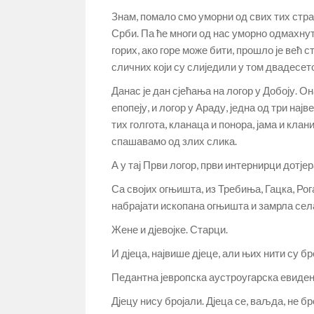
Знам, помало смо уморни од свих тих страд
Срби. Па ће многи од нас уморно одмахнути
горих, ако горе може бити, прошло је већ 
сличних који су слиједили у том двадесето
Данас је дан сјећања на логор у Добоју. Он
епопеју, и логор у Араду, једна од три најв
тих голгота, кланаца и понора, јама и кла
спашавамо од злих слика.
А у тај Први логор, први интернирци дотје
Са својих огњишта, из Требиња, Гацка, Рог
набрајати ископана огњишта и замрла сел
Жене и дјевојке. Старци.
И дјеца, највише дјеце, али њих нити су бр
Педантна јевропска аустроугарска евиденци
Дјецу нису бројали. Дјеца се, ваљда, не бр