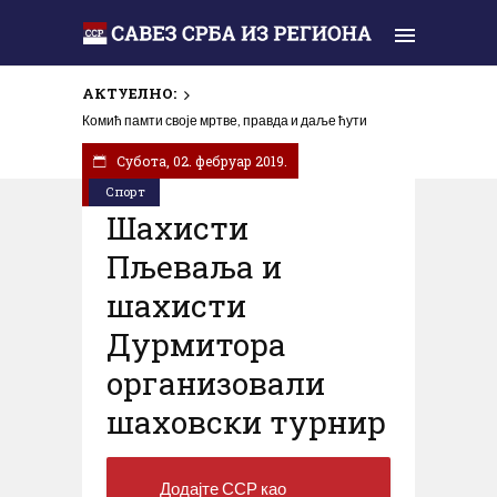
АКТУЕЛНО:
Комић памти своје мртве, правда и даље ћути
Субота, 02. фебруар 2019.
Спорт
Шaхисти
Пљеваља и
шахисти
Дурмитора
организовали
шаховски турнир
Додајте ССР као