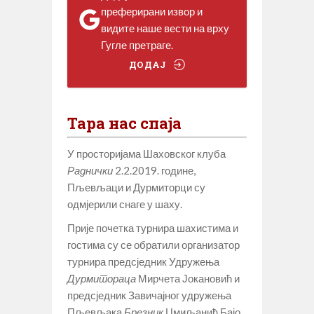
преферирани извор и
видите наше вести на врху
Гугле претраге.
ДОДАЈ
Тара нас спаја
У просторијама Шаховског клуба
Раднички
2.2.2019. године,
Пљевљаци и Дурмиторци су
одмјерили снаге у шаху.
Прије почетка турнира шахистима и
гостима су се обратили организатор
турнира предсједник Удружења
Дурмитораца
Мирчета Јокановић и
предсједник Завичајног удружења
Пљевљака
Брезник
Цмиљанић Бајо.