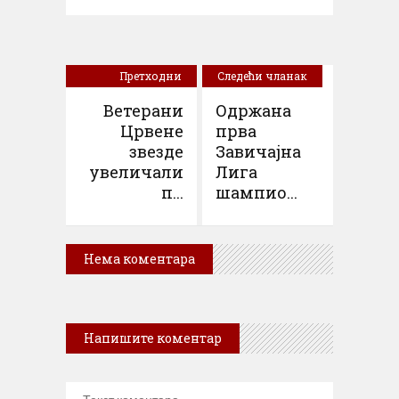
Претходни
Следећи чланак
чланак
Ветерани
Одржана
Црвене
прва
звезде
Завичајна
увеличали
Лига
п...
шампио...
Нема коментара
Напишите коментар