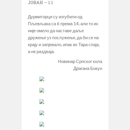
ЈОВАН – 1:1
Дурмиторци су изгубили од
Пљевљака са 6 према 14, али то их
није омело да наставе даље
дружење уз послужење, да би се на
крају и запјевало, ипак их Тара спаја,
а не раздваја.
Новинар Српског кола
Драгана Бокун