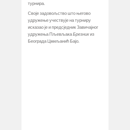
турнира.
Своје задовољство што његово
удружење учествује на турниру
исказао је и предсједник Завичајног
удружења Пљевљака
Брезник
из
Београда Цмиљанић Бајо.