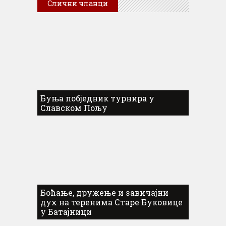
Слични чланци
Буња побједник турнира у
Славском Пољу
Боћање, дружење и завичајни
дух на теренима Старе Буковице
у Батајници