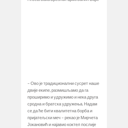
– Ово је традиционални сусрет наше
двије екипе, размишљамо да га
проширимо и удружимо и нека друга
сродна и братска удружења. Надам
се да ће бити квалитетна борба и
пријатељски меч – рекао је Мирчета
Јокановић и најавио коктел послије