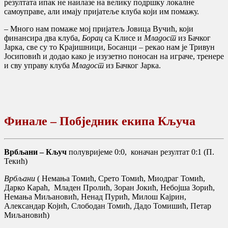
резултата ипак не наилазе на велику подршку локалне
самоуправе, али имају пријатеље клуба који им помажу.
– Много нам помаже мој пријатељ Јовица Вучић, који
финансира два клуба,
Борац
са Клисе и
Младост
из Бачког
Јарка, све су то Крајишници, Босанци – рекао нам је Тривун
Јосиповић и додао како је изузетно поносан на играче, тренере
и сву управу клуба
Младост
из Бачког Јарка.
Финале – Побједник екипа Кључа
Врбљани – Кључ
полувријеме 0:0, коначан резултат 0:1 (П.
Текић)
Врбљани
( Немања Томић, Срето Томић, Миодраг Томић,
Дарко Караћ, Младен Пролић, Зоран Јокић, Небојша Зорић,
Немања Миљановић, Ненад Пурић, Милош Кајрин,
Александар Којић, Слободан Томић, Дадо Томишић, Петар
Миљановић)