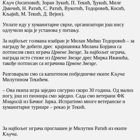
Кључ
(Јосиповић, Зоран Зукић, П. Текић, Ђукић, Миле
Дмичић, Н. Ратић, С. Ратић, Вукотић, Тодоровић, Косић,
Кљајић, М. Текић, Д. Вејин).
Уплате иду у хуманитарне сврхе, организатори још нису
одлучили која је установа у питању.
За најбољег голмана изабран је Милан Мићко Тодоровић – за
награду ће добити дрес крајишника Милана Борјана са
потписом свих играча
Црвене Звезде
. За најбољег играча,
награда исто стиже из
Црвене Звезде
дрес Мирка Иванића,
такође потписан са играчима
Црвене Звезде
.
Разговарали смо са капитеном побједничке екипе
Кључа
Милутином Текићем.
– Ова екипа игра заједно сигурно скоро 30 година. Од малих
ногу, још из пионира смо заједно. Сада смо ветерани ФК
Младост
из Бачког Јарка. Испратимо многе ветеранске и
хуманитарне турнире – рекао је Текић.
За најбољег играча проглашен је Милутин Ратић из екипе
Кључа
.