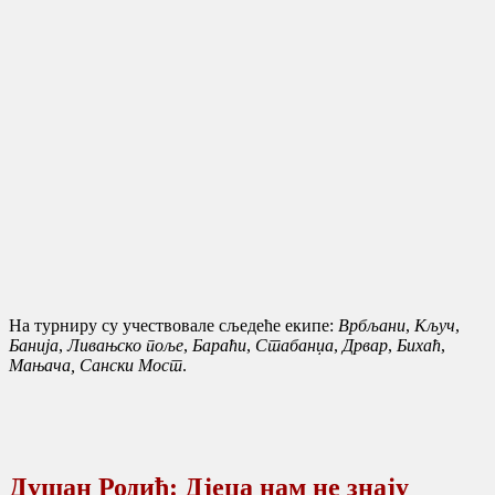
На турниру су учествовале сљедеће екипе:
Врбљани
,
Кључ
,
Банија
,
Ливањско поље
,
Бараћи
,
Стабанџа
,
Дрвар
,
Бихаћ
,
Мањача,
Сански Мост
.
Душан Родић: Дјеца нам не знају