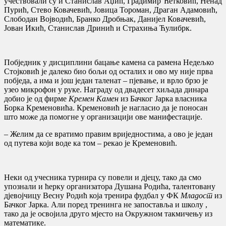
учествовали су и Станислав Аџић, Градимир Ћетковић, Ненад
Пурић, Стево Ковачевић, Јовица Тороман, Драган Адамовић,
Слободан Војводић, Бранко Дробњак, Данијел Ковачевић,
Јован Икић, Станислав Дринић и Страхиња Ћулибрк.
Побједник у дисциплини бацање камена са рамена Недељко
Стојковић је далеко био бољи од осталих и ово му није прва
побједа, а има и још један таленат – пјевање, и врло брзо је
узео микрофон у руке. Награду од двадесет хиљада динара
добио је од фирме
Кремен Камен
из Бачког Јарка власника
Борка Кременовића. Кременовић је нагласио да је поносан
што може да помогне у организацији ове манифестације.
– Желим да се вратимо правим вриједностима, а ово је један
од путева који воде ка том – рекао је Кременовић.
Неки од учесника турнира су повели и дјецу, тако да смо
упознали и ћерку организатора Душана Родића, талентовану
дјевојчицу Весну Родић која тренира фудбал у ФК
Младост
из
Бачког Јарка. Али поред тренинга не запоставља и школу ,
тако да је освојила друго мјесто на Окружном такмичењу из
математике.