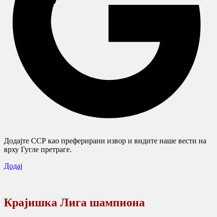
Додајте ССР као преферирани извор и видите наше вести на
врху Гугле претраге.
Додај
Крајишка Лига шампиона