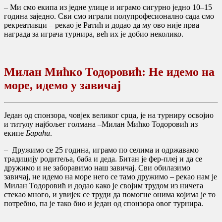
– Ми смо екипа из једне улице и играмо сигурно једно 10–15
година заједно. Сви смо играли полупрофесионално сада смо
рекреативци – рекао је Ратић и додао да му ово није прва
награда за играча турнира, већ их је добио неколико.
Милан Мићко Тодоровић: Не идемо на
море, идемо у завичај
Један од спонзора, човјек великог срца, је на турниру освојио
и титулу најбољег голмана –Милан Мићко Тодоровић из
екипе
Бараћи
.
– Дружимо се 25 година, играмо по селима и одржавамо
традицију родитеља, баба и деда. Битан је фер-плеј и да се
дружимо и не заборавимо наш завичај. Сви обилазимо
завичај, не идемо на море него се тамо дружимо – рекао нам је
Милан Тодоровић и додао како је својим трудом из ничега
стекао много, и увијек се труди да помогне онима којима је то
потребно, па је тако био и један од спонзора овог турнира.