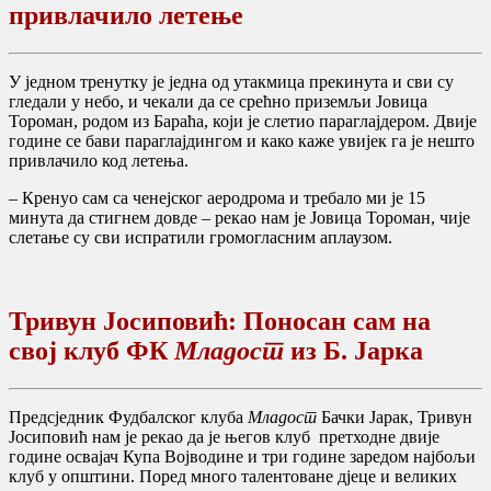
привлачило летење
У једном тренутку је једна од утакмица прекинута и сви су
гледали у небо, и чекали да се срећно приземљи Јовица
Тороман, родом из Бараћа, који је слетио параглајдером. Двије
године се бави параглајдингом и како каже увијек га је нешто
привлачило код летења.
– Кренуо сам са ченејског аеродрома и требало ми је 15
минута да стигнем довде – рекао нам је Јовица Тороман, чије
слетање су сви испратили громогласним аплаузом.
Тривун Јосиповић: Поносан сам на
свој клуб ФК
Младост
из Б. Јарка
Предсједник Фудбалског клуба
Младост
Бачки Јарак, Тривун
Јосиповић нам је рекао да је његов клуб претходне двије
године освајач Купа Војводине и три године заредом најбољи
клуб у општини. Поред много талентоване дјеце и великих