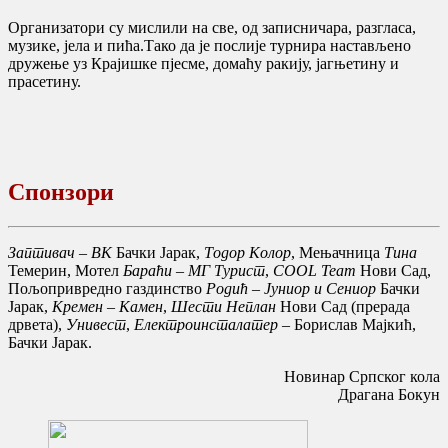
Организатори су мислили на све, од записничара, разгласа,
музике, јела и пића.Тако да је послије турнира настављено
дружење уз Крајишке пјесме, домаћу ракију, јагњетину и
прасетину.
Спонзори
Заптивач – ВК
Бачки Јарак,
Тодор Колор
, Мењачница
Тина
Темерин, Мотел
Бараћи
–
МГ Турист
,
COOL Team
Нови Сад,
Пољопривредно газдинство
Родић – Јуниор и Сениор
Бачки
Јарак,
Кремен – Камен
,
Шести Неплан
Нови Сад (прерада
дрвета),
Унивест
,
Електроинсталатер
– Борислав Мајкић,
Бачки Јарак.
Новинар Српског кола
Драгана Бокун