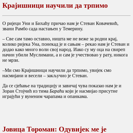
Крајишници научили да трпимо
О ријеци Уни и Бихаћу причао нам је Стеван Ковачевић,
звани Рамбо сада настањен у Темерину.
– Све сам тамо оставио, ништа ме не веже за родни крај,
колико ријека Уна, понекад је и сањам – рекао нам је Стеван и
додао како много воли свој народ. Иако су му оца на свиреп
начин убили Муслимани, а и сам је учествовао у рату, никога
не мрзи.
–Ми смо Крајишници научили да трпимо, увијек смо
насмијани и весели – закључио је Стеван.
Да се сјећање на традицију и завичај чува показао нам је и
Зоран Стојчић из тима
Бараћи
који је насмијао присутне
играјући у вуненим чарапама и опанкама.
Јовица Тороман: Одувијек ме је