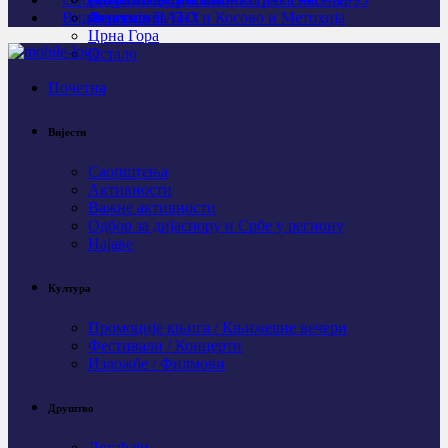
Видео
Личности
Агресија НАТО и Косово и Метохија
Федерација БиХ
Црна Гора
Остало
Почетна
Вијести
Саопштења
Активности
Важне активности
Одбор за дијаспору и Србе у региону
Најаве
Култура
Промоције књига / Књижевне вечери
Фестивали / Концерти
Изложбе / Филмови
Друштво
Догађаји