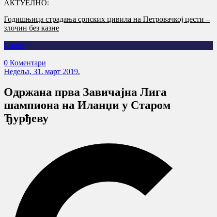
АКТУЕЛНО:
Годишњица страдања српских цивила на Петровачкој цести –
злочин без казне
Спорт
0 Коментари
Недеља, 31. март 2019.
Одржана прва Завичајна Лига
шампиона на Иланџи у Старом
Ђурђеву