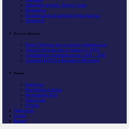
Завичајне вечери / Крсне славе
Интервјуи
Колонизација и колонистичка насеља
Личности
Да се не заборави
Први Свјeтски рат и српски добровољци
Други Свјетски рат и геноцид у НДХ
Одбрамбено отаџбински рат 1991 – 1995
Агресија НАТО и Косово и Метохија
Регион
Хрватска
Република Српска
Федерација БиХ
Црна Гора
Остало
Дијаспора
Спорт
Видео