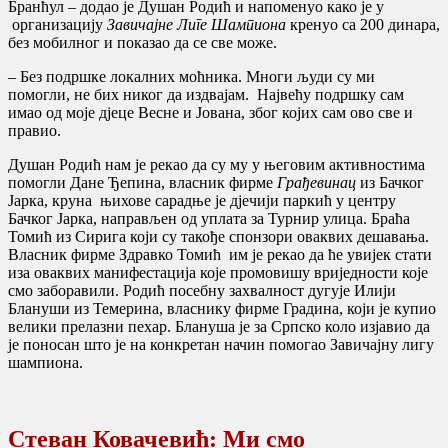
Бранћул – додао је Душан Родић и напоменуо како је у
организацију
Завичајне Лиге Шампиона
кренуо са 200 динара,
без мобилног и показао да се све може.
– Без подршке локалних моћника. Многи људи су ми
помогли, не бих никог да издвајам. Највећу подршку сам
имао од моје дјеце Весне и Јована, због којих сам ово све и
правио.
Душан Родић нам је рекао да су му у његовим активностима
помогли Дане Ђепина, власник фирме
Грађевинац
из Бачког
Јарка, круна њихове сарадње је дјечији паркић у центру
Бачког Јарка, направљен од уплата за Турнир улица. Браћа
Томић из Сирига који су такође спонзори оваквих дешавања.
Власник фирме Здравко Томић им је рекао да ће увијек стати
иза оваквих манифестација које промовишу вриједности које
смо заборавили. Родић посебну захвалност дугује Илији
Блануши из Темерина, власнику фирме Градина, који је купио
велики прелазни пехар. Блануша је за Српско коло изјавио да
је поносан што је на конкретан начин помогао Завичајну лигу
шампиона.
Стеван Ковачевић: Mи смо