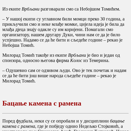
Из екипе
Врбљани
разговарали смо са Небојшом Томићем.
– У нашој екипи су углавном били момци преко 30 година, а
прикључили смо и неке млађе момке, цијела идеја је била да
млађа дјеца знају одакле су им коријени. Помагали смо
организатору, нашем другару Дуки, чини нам се да је било
успјешно. Надамо се да ће бити и сљедеће године – рекао је
Небојша Томић.
Милорад Томић такође из екипе
Врбљани
је био и један од
спонзора, односно његова фирма
Колос
из Темерина.
– Одушевио сам се одзивом људи. Ово је тек почетак и надам
се да ће бити још више народа сљедеће године – рекао је
Милорад Томић.
Бацање
камена с рамена
Поред фудбала, неки су се опробали и у дисциплини
бацање
камена с рамена
, где је побједу однио Недељко Стојковић, а