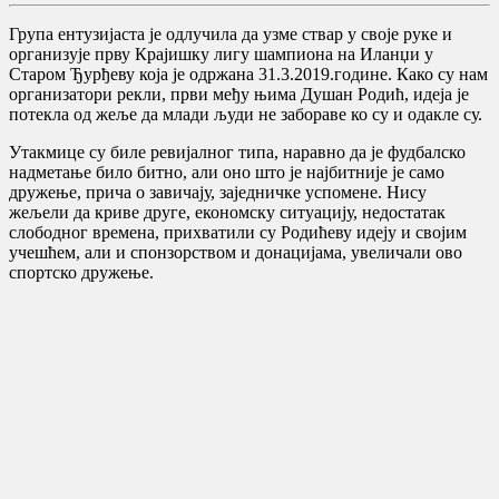
Група ентузијаста је одлучила да узме ствар у своје руке и
организује прву Крајишку лигу шампиона на Иланџи у
Старом Ђурђеву која је одржана 31.3.2019.године. Како су нам
организатори рекли, први међу њима Душан Родић, идеја је
потекла од жеље да млади људи не забораве ко су и одакле су.
Утакмице су биле ревијалног типа, наравно да је фудбалско
надметање било битно, али оно што је најбитније је само
дружење, прича о завичају, заједничке успомене. Нису
жељели да криве друге, економску ситуацију, недостатак
слободног времена, прихватили су Родићеву идеју и својим
учешћем, али и спонзорством и донацијама, увеличали ово
спортско дружење.