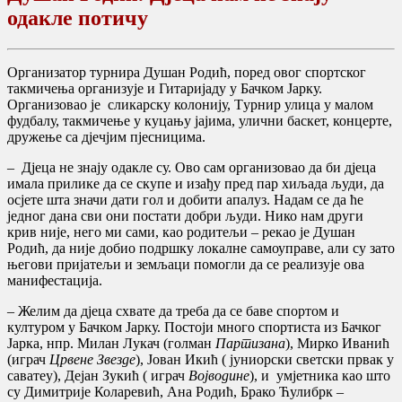
одакле потичу
Организатор турнира Душан Родић, поред овог спортског
такмичења организује и Гитаријаду у Бачком Јарку.
Организовао је сликарску колонију, Tурнир улица у малом
фудбалу, такмичење у куцању јајима, улични баскет, концерте,
дружење са дjечјим пjесницима.
– Дјеца не знају одакле су. Ово сам организовао да би дјеца
имала прилике да се скупе и изађу пред пар хиљада људи, дa
осјете шта значи дати гол и добити апалуз. Надам се да ће
једног дана сви они постати добри људи. Нико нам други
крив није, него ми сами, као родитељи – рекао је Душан
Родић, да није добио подршку локалне самоуправе, али су зато
његови пријатељи и земљаци помогли да се реализује ова
манифестација.
– Желим да дjеца схвате да треба да се баве спортом и
културом у Бачком Јарку. Постоји много спортиста из Бачког
Јарка, нпр. Милан Лукач (голман
Партизана
), Мирко Иванић
(играч
Црвене Звезде
), Јован Икић ( јуниорски светски првак у
саватеу), Дејан Зукић ( играч
Војводине
), и умјетника као што
су Димитрије Коларевић, Ана Родић, Брако Ћулибрк –