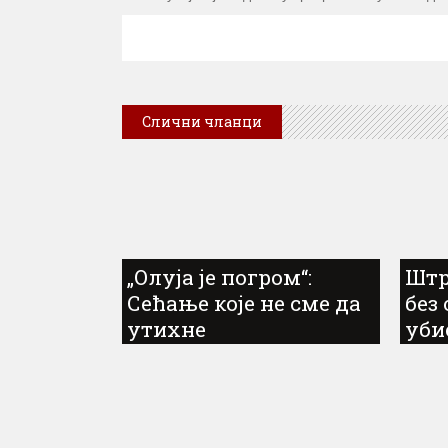
Слични чланци
„Олуја је погром“:
Штр
Сећање које не сме да
без
утихне
уби
кра
Дин