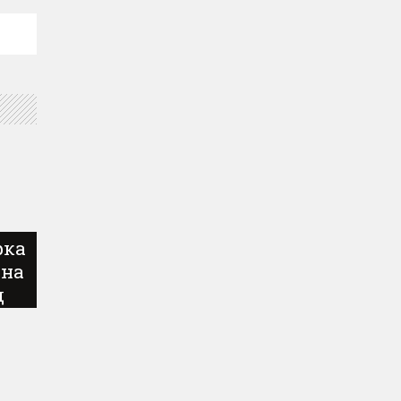
рка
 на
д