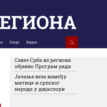
ра
Спорт
Видео
Савез Срба из региона
објавио Програм рада
Јачање веза између
матице и српског
народа у дијаспори