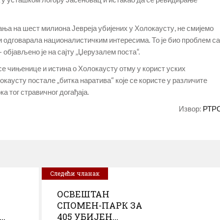
ћања на шест милиона Јевреја убијених у Холокаусту, не смијемо
би одговарала националистичким интересима. То је био проблем са
 објављено је на сајту „Џерузалем поста“.
 се чињенице и истина о Холокаусту отму у корист уских
окаусту постале „битка наратива“ које се користе у различите
ка тог стравичног догађаја.
Извор:
РТР
Следећи чланак
ОСВЕШТАН
СПОМЕН-ПАРК ЗА
..
405 УБИЈЕН...