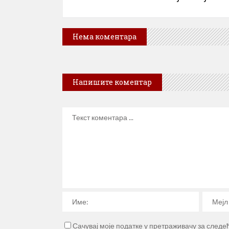
Нема коментара
Напишите коментар
Сачувај моје податке у претраживачу за следе