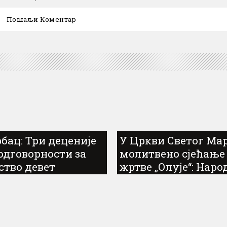
бац: Три деценије
У Цркви Светог Ма
 одговорности за
молитвено сјећање
ство девет
жртве „Олује“: Наро
јишких бораца на
живи док памти
ари