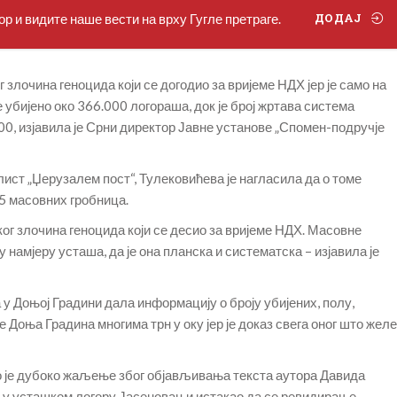
р и видите наше вести на врху Гугле претраге.
ДОДАЈ
злочина геноцида који се догодио за вријеме НДХ јер је само на
 убијено око 366.000 логораша, док је број жртава система
0, изјавила је Срни директор Јавне установе „Спомен-подручје
о лист „Џерузалем пост“, Тулековићева је нагласила да о томе
05 масовних гробница.
ог злочина геноцида који се десио за вријеме НДХ. Масовне
намјеру усташа, да је она планска и систематска – изјавила је
у Доњој Градини дала информацију о броју убијених, полу,
е Доња Градина многима трн у оку јер је доказ свега оног што желе
о је дубоко жаљење због објављивања текста аутора Давида
а у усташком логору Јасеновац и истакао да се ревидирање