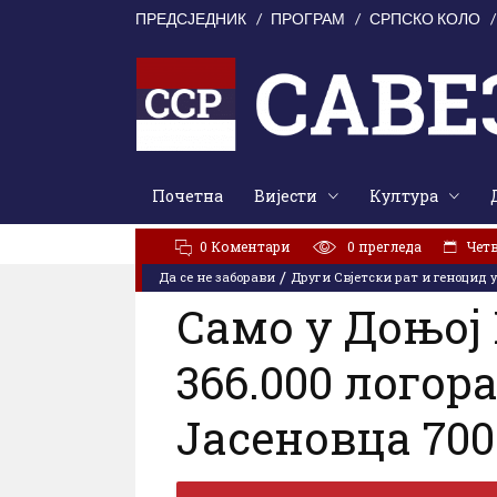
ПРЕДСЈЕДНИК
ПРОГРАМ
СРПСКО КОЛО
Почетна
Вијести
Култура
АКТУЕЛНО:
Свети Илија окупио Кордунаше: У духу з
0 Коментари
0
прегледа
Четв
/
Да се не заборави
Други Свјетски рат и геноцид 
Само у Доњој 
366.000 логор
Јасеновца 700