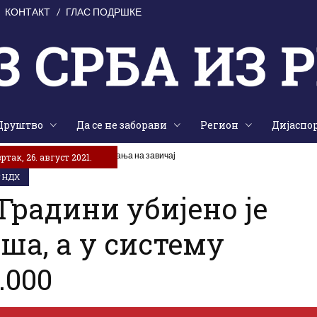
КОНТАКТ
ГЛАС ПОДРШКЕ
Друштво
Да се не заборави
Регион
Дијаспо
аједништва, традиције и сјећања на завичај
ртак, 26. август 2021.
у НДХ
Градини убијено је
аша, а у систему
.000