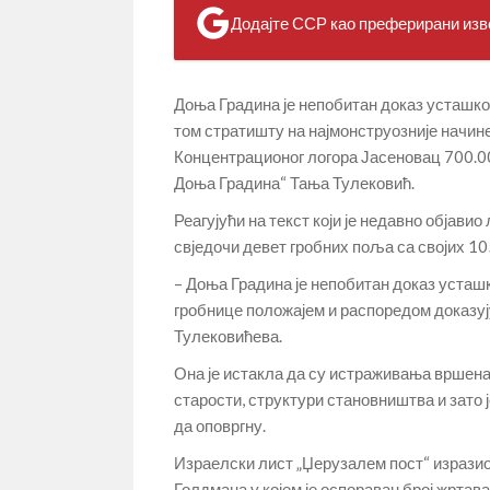
Додајте ССР као преферирани изво
Доња Градина је непобитан доказ усташког 
том стратишту на најмонструозније начине
Концентрационог логора Јасеновац 700.00
Доња Градина“ Тања Тулековић.
Реагујући на текст који је недавно објави
свједочи девет гробних поља са својих 1
– Доња Градина је непобитан доказ усташк
гробнице положајем и распоредом доказују 
Тулековићева.
Она је истакла да су истраживања вршена 
старости, структури становништва и зато ј
да оповргну.
Израелски лист „Џерузалем пост“ изрази
Голдмана у којем је оспораван број жртав