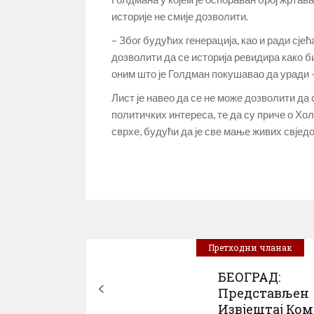
историје не смије дозволити.
– Због будућих генерација, као и ради сје
дозволити да се историја ревидира како 
оним што је Голдман покушавао да уради –
Лист је навео да се не може дозволити да
политичких интереса, те да су приче о Хол
сврхе, будући да је све мање живих свједо
Претходни чланак
БЕОГРАД:
Представљен
Извјештај Ком.