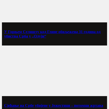
У Горњем Селишту код Глине обиљежена 31 година од
убиства Срба у „Олуји“
Сјећање на Србе убијене у Јежестици – потомци жртава