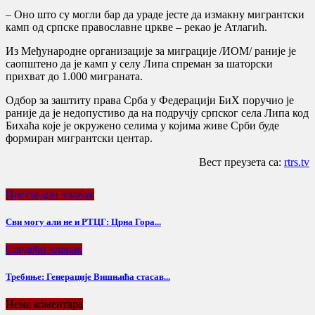
– Оно што су могли бар да ураде јесте да измакну мигрантски
камп од српске православне цркве – рекао је Атлагић.
Из Међународне организације за миграције /ИОМ/ раније је
саопштено да је камп у селу Липа спреман за шаторски
прихват до 1.000 миграната.
Одбор за заштиту права Срба у Федерацији БиХ поручио је
раније да је недопустиво да на подручју српског села Липа код
Бихаћа које је окружено селима у којима живе Срби буде
формиран мигрантски центар.
Вест преузета са:
rtrs.tv
Претходни чланак
Сви могу али не и РТЦГ: Црна Гора...
Следећи чланак
Требиње: Генерације Вишњића стасав...
Нема коментара