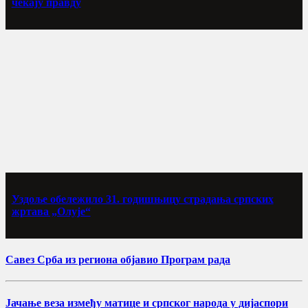
чекају правду
Уздоље обележило 31. годишњицу страдања српских
жртава „Олује“
Савез Срба из региона објавио Програм рада
Јачање веза између матице и српског народа у дијаспори