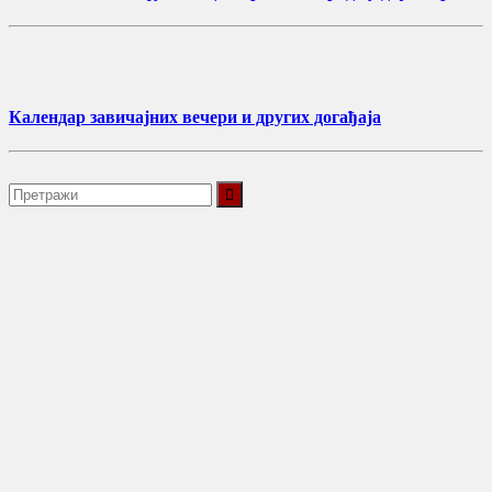
Календар завичајних вечери и других догађаја