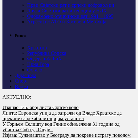
Први Свјeтски рат и српски добровољци
Други Свјетски рат и геноцид у НДХ
Одбрамбено отаџбински рат 1991 – 1995
Агресија НАТО и Косово и Метохија
Регион
Хрватска
Република Српска
Федерација БиХ
Црна Гора
Остало
Дијаспора
Спорт
Видео
АКТУЕЛНО:
Изашао 125. број листа Српско коло
Линта: Европска унија да затражи од Владе Хрватске да
прекине са рехабилитацијом усташтва
У Горњем Селишту код Глине обиљежена 31 година од
убиства Срба у „Олуји“
Изјава: Тужилаштво у Београду да покрене истрагу поводом