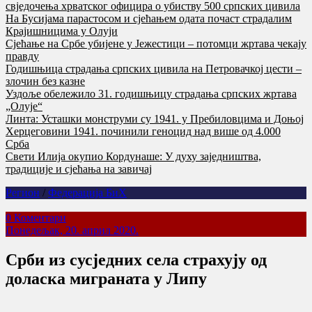
свједочења хрватског официра о убиству 500 српских цивила
На Бусијама парастосом и сјећањем одата почаст страдалим
Крајишницима у Олуји
Сјећање на Србе убијене у Јежестици – потомци жртава чекају
правду
Годишњица страдања српских цивила на Петровачкој цести –
злочин без казне
Уздоље обележило 31. годишњицу страдања српских жртава
„Олује“
Линта: Усташки монструми су 1941. у Пребиловцима и Доњој
Херцеговини 1941. починили геноцид над више од 4.000
Срба
Свети Илија окупио Кордунаше: У духу заједништва,
традиције и сјећања на завичај
Регион
/
Федерација БиХ
0 Коментари
Понедељак, 20. април 2020.
Срби из сусједних села страхују од
доласка миграната у Липу