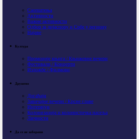
Саопштења
Активности
Важне активности
Одбор за дијаспору и Србе у региону
Најаве
Култура
Промоције књига / Књижевне вечери
Фестивали / Концерти
Изложбе / Филмови
Друштво
Догађаји
Завичајне вечери / Крсне славе
Интервјуи
Колонизација и колонистичка насеља
Личности
Да се не заборави