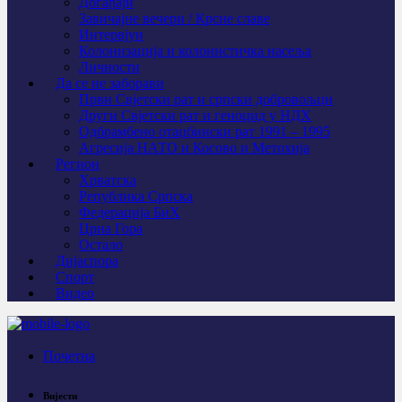
Догађаји
Завичајне вечери / Крсне славе
Интервјуи
Колонизација и колонистичка насеља
Личности
Да се не заборави
Први Свјeтски рат и српски добровољци
Други Свјетски рат и геноцид у НДХ
Одбрамбено отаџбински рат 1991 – 1995
Агресија НАТО и Косово и Метохија
Регион
Хрватска
Република Српска
Федерација БиХ
Црна Гора
Остало
Дијаспора
Спорт
Видео
Почетна
Вијести