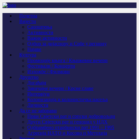
Почетна
Вијести
Саопштења
Активности
Важне активности
Одбор за дијаспору и Србе у региону
Најаве
Култура
Промоције књига / Књижевне вечери
Фестивали / Концерти
Изложбе / Филмови
Друштво
Догађаји
Завичајне вечери / Крсне славе
Интервјуи
Колонизација и колонистичка насеља
Личности
Да се не заборави
Први Свјeтски рат и српски добровољци
Други Свјетски рат и геноцид у НДХ
Одбрамбено отаџбински рат 1991 – 1995
Агресија НАТО и Косово и Метохија
Регион