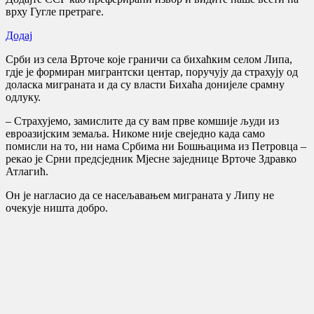
врху Гугле претраге.
Додај
Срби из села Врточе које граничи са бихаћким селом Липа,
гдје је формиран мигрантски центар, поручују да страхују од
доласка миграната и да су власти Бихаћа донијеле срамну
одлуку.
– Страхујемо, замислите да су вам прве комшије људи из
евроазијским земаља. Никоме није свеједно када само
помисли на то, ни нама Србима ни Бошњацима из Петровца –
рекао је Срни предсједник Мјесне заједнице Врточе Здравко
Атлагић.
Он је нагласио да се насељавањем миграната у Липу не
очекује ништа добро.