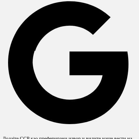
Додајте ССР као преферирани извор и видите наше вести на