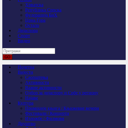
Хрватска
Република Српска
Федерација БиХ
Црна Гора
Остало
Дијаспора
Спорт
Видео
Почетна
Вијести
Саопштења
Активности
Важне активности
Одбор за дијаспору и Србе у региону
Најаве
Култура
Промоције књига / Књижевне вечери
Фестивали / Концерти
Изложбе / Филмови
Друштво