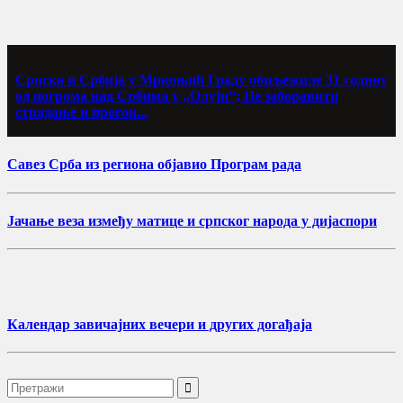
Српска и Србија у Мркоњић Граду обиљежиле 31 годину
од погрома над Србима у „Олуји“; Не заборавити
страдање и прогон...
Савез Срба из региона објавио Програм рада
Јачање веза између матице и српског народа у дијаспори
Календар завичајних вечери и других догађаја