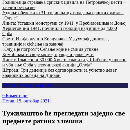
Годишњица страдања српских цивила на Петровачкој цести –
злочин без казне
Уздоље обележило 31. годишњицу страдања српских жртава
„Олује“
Линта: Усташки монструми су 1941. у Пребиловцима и Доњој
Херцеговини 1941. починили геноцид над више од 4.000
Срба
Свети Илија окупио Кордунаше: У духу заједништва,
традиције и сјећања на завичај
„Олуја је погром“: Сећање које не сме да утихне
Комић памти своје мртве, правда и даље ћути
Линта: Томпсон и 30.000 Хрвата славили у Шибенику прогон
и убијање Срба у злочиначкој акцији „Олуја”
Штрбац: Три деценије без одговорности за убиство девет
крајишких бораца на Динари
Регион
/
Федерација БиХ
0 Коментари
Петак, 15. октобар 2021.
Тужилаштво ће прегледати заједно све
предмете ратних злочина