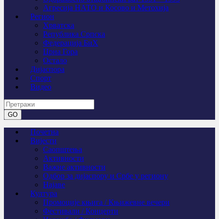
Агресија НАТО и Косово и Метохија
Регион
Хрватска
Република Српска
Федерација БиХ
Црна Гора
Остало
Дијаспора
Спорт
Видео
Почетна
Вијести
Саопштења
Активности
Важне активности
Одбор за дијаспору и Србе у региону
Најаве
Култура
Промоције књига / Књижевне вечери
Фестивали / Концерти