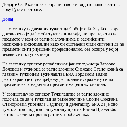
Додајте ССР као преферирани извор и видите наше вести на
врху Гугле претраге.
Додај
На састанку надлежних тужилаца Србије и БиХ у Београду
договорено је да ће оба тужилаштва заједно прегледати све
предмете у вези са ратним злочинима и размијенити
неопходне информације како би оштећени били сигурни да ће
предмети бити ријешени професионално, без обзира у којој
земљи се поступак води.
На састанку српског републичког јавног тужиоца Загорке
Доловац и тужиоца за ратне злочине Снежане Станојковић са
главним тужиоцем Тужилаштва БиХ Горданом Тадић
разговарано је о унапређењу регионалне сарадње у свим
предметима, а нарочито предметима ратних злочина.
У саопштењу из српског Тужилаштва за ратне злочине
подсјећа се да је тужилац за ратне злочине Србије Снежана
Станојковић упознала Тадићеву и делегацију БиХ да је ово
тужилаштво подигло оптужницу против Едина Врања због
ратног злочина против ратних заробљеника.