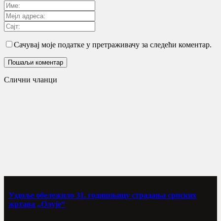
Сачувај моје податке у претраживачу за следећи коментар.
Слични чланци
Уздоље обележило 31. годишњицу страдања српских
жртава „Олује“