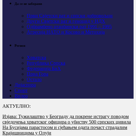
Да се не заборави
Први Свјeтски рат и српски добровољци
Други Свјетски рат и геноцид у НДХ
Одбрамбено отаџбински рат 1991 – 1995
Агресија НАТО и Косово и Метохија
Регион
Хрватска
Република Српска
Федерација БиХ
Црна Гора
Остало
Дијаспора
Спорт
Видео
АКТУЕЛНО:
Изјава: Тужилаштво у Београду да покрене истрагу поводом
свједочења хрватског официра о убиству 500 српских цивила
На Бусијама парастосом и сјећањем одата почаст страдалим
Крајишницима у Олуји