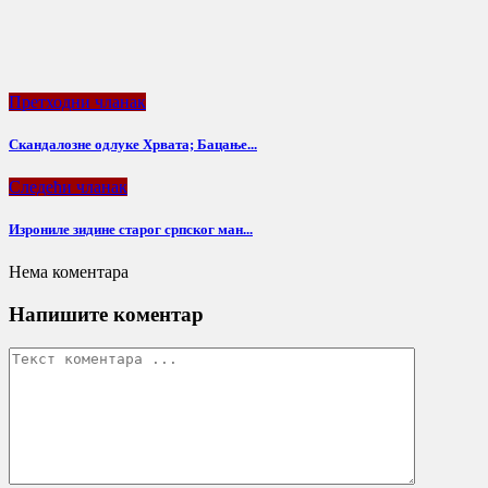
Претходни чланак
Скандалозне одлуке Хрвата; Бацање...
Следећи чланак
Изрониле зидине старог српског ман...
Нема коментара
Напишите коментар