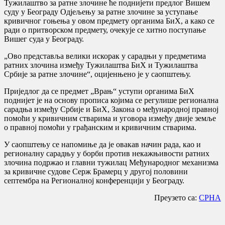
Тужилаштво за ратне злочине ће поднијети предлог Вишем
суду у Београду Одјељењу за ратне злочине за уступање
кривичног гоњења у овом предмету органима БиХ, а како се
ради о притворском предмету, очекује се хитно поступање
Вишег суда у Београду.
„Ово представља велики искорак у сарадњи у предметима
ратних злочина између Тужилаштва БиХ и Тужилаштва
Србије за ратне злочине“, оцијенњено је у саопштењу.
Приједлог да се предмет „Врањ“ уступи органима БиХ
поднијет је на основу прописа којима се регулише регионална
сарадња између Србије и БиХ, Закона о међународној правној
помоћи у кривичним стварима и уговора између двије земље
о правној помоћи у грађанским и кривичним стварима.
У саопштењу се напомиње да је овакав начин рада, као и
регионалну сарадњу у борби против некажњивости ратних
злочина подржао и главни тужилац Међународног механизма
за кривичне судове Серж Брамерц у другој половини
септембра на Регионалној конференцији у Београду.
Преузето са:
СРНА