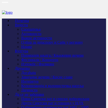
Почетна
Вијести
Саопштења
Активности
Важне активности
Одбор за дијаспору и Србе у региону
Најаве
Култура
Промоције књига / Књижевне вечери
Фестивали / Концерти
Изложбе / Филмови
Друштво
Догађаји
Завичајне вечери / Крсне славе
Интервјуи
Колонизација и колонистичка насеља
Личности
Да се не заборави
Први Свјeтски рат и српски добровољци
Други Свјетски рат и геноцид у НДХ
Одбрамбено отаџбински рат 1991 – 1995