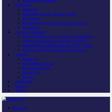
Изложбе / Филмови
Друштво
Догађаји
Завичајне вечери / Крсне славе
Интервјуи
Колонизација и колонистичка насеља
Личности
Да се не заборави
Први Свјeтски рат и српски добровољци
Други Свјетски рат и геноцид у НДХ
Одбрамбено отаџбински рат 1991 – 1995
Агресија НАТО и Косово и Метохија
Регион
Хрватска
Република Српска
Федерација БиХ
Црна Гора
Остало
Дијаспора
Спорт
Видео
Почетна