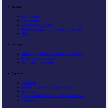
Вијести
Саопштења
Активности
Важне активности
Одбор за дијаспору и Србе у региону
Најаве
Култура
Промоције књига / Књижевне вечери
Фестивали / Концерти
Изложбе / Филмови
Друштво
Догађаји
Завичајне вечери / Крсне славе
Интервјуи
Колонизација и колонистичка насеља
Личности