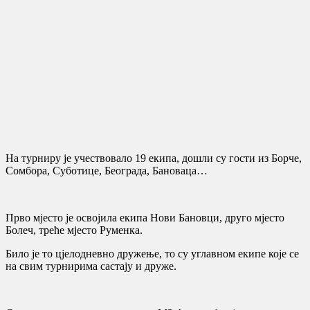
На турниру је учествовало 19 екипа, дошли су гости из Борче,
Сомбора, Суботице, Београда, Бановаца…
Прво мјесто је освојила екипа Нови Бановци, друго мјесто
Болеч, треће мјесто Руменка.
Било је то цјелодневно дружење, то су углавном екипе које се
на свим турнирима састају и друже.