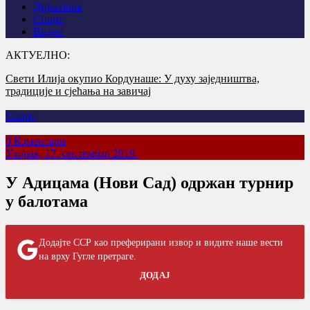
Дијаспора
Спорт
Видео
АКТУЕЛНО:
„Олуја је погром“: Сећање које не сме да утихне
Спорт
0 Коментари
Уторак, 17. септембар 2019.
У Адицама (Нови Сад) одржан турнир
у балотама
Додајте ССР као преферирани извор и видите наше вести
на врху Гугле претраге.
ДОДАЈ