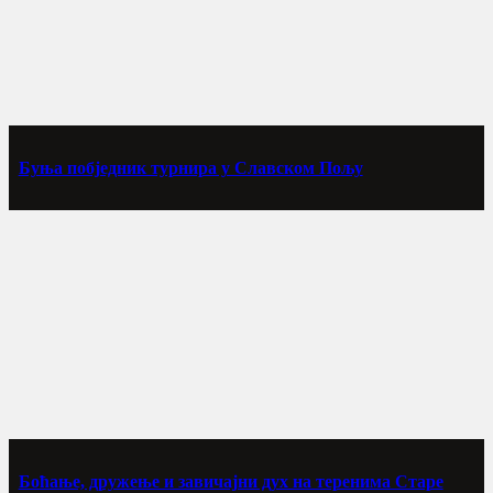
Буња побједник турнира у Славском Пољу
Боћање, дружење и завичајни дух на теренима Старе