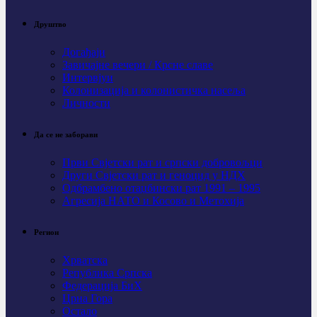
Друштво
Догађаји
Завичајне вечери / Крсне славе
Интервјуи
Колонизација и колонистичка насеља
Личности
Да се не заборави
Први Свјeтски рат и српски добровољци
Други Свјетски рат и геноцид у НДХ
Одбрамбено отаџбински рат 1991 – 1995
Агресија НАТО и Косово и Метохија
Регион
Хрватска
Република Српска
Федерација БиХ
Црна Гора
Остало