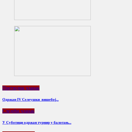
Претходни чланак
Одржан IV Селеушки вишебој...
Следећи чланак
У Суботици одржан турнир у балотањ...