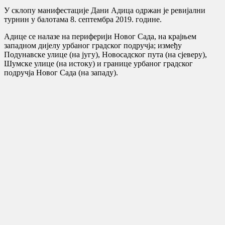
У склопу манифестације Дани Адица одржан је ревијални
турнин у балотама 8. септембра 2019. године.
Адице се налазе на периферији Новог Сада, на крајњем
западном дијелу урбаног градског подручја; између
Подунавске улице (на југу), Новосадског пута (на сјеверу),
Шумске улице (на истоку) и границе урбаног градског
подручја Новог Сада (на западу).