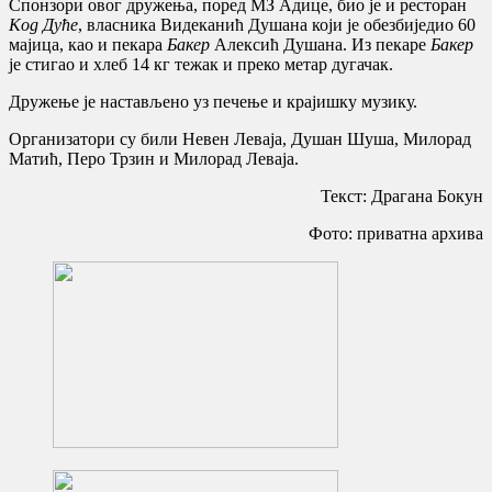
Спонзори овог дружења, поред МЗ Адице, био је и ресторан
Код Дуће
, власника Видеканић Душана који је обезбиједио 60
мајица, као и пекара
Бакер
Алексић Душана. Из пекаре
Бакер
је стигао и хлеб 14 кг тежак и преко метар дугачак.
Дружење је настављено уз печење и крајишку музику.
Организатори су били Невен Леваја, Душан Шуша, Милорад
Матић, Перо Трзин и Милорад Леваја.
Текст: Драгана Бокун
Фото: приватна архива