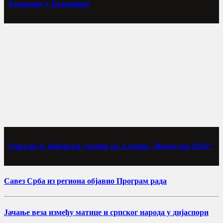
Буковице у Батајници
Одржан 9. боћарски турнир на Алтини „Видовдан 2026.“
Савез Срба из региона објавио Програм рада
Јачање веза између матице и српског народа у дијаспори