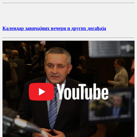
Календар завичајних вечери и других догађаја