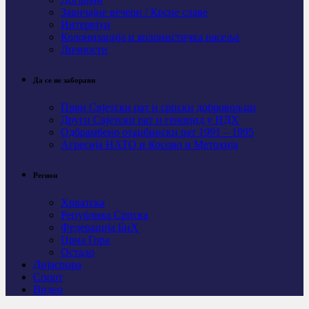
Завичајне вечери / Крсне славе
Интервјуи
Колонизација и колонистичка насеља
Личности
Да се не заборави
Први Свјeтски рат и српски добровољци
Други Свјетски рат и геноцид у НДХ
Одбрамбено отаџбински рат 1991 – 1995
Агресија НАТО и Косово и Метохија
Регион
Хрватска
Република Српска
Федерација БиХ
Црна Гора
Остало
Дијаспора
Спорт
Видео