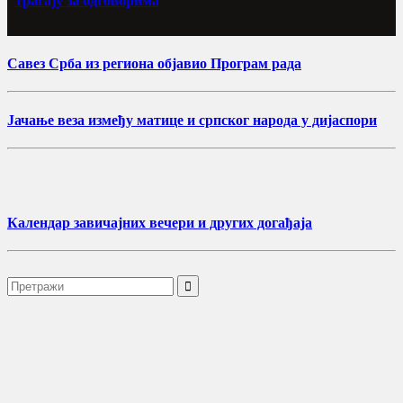
трагају за одговорима
Савез Срба из региона објавио Програм рада
Јачање веза између матице и српског народа у дијаспори
Календар завичајних вечери и других догађаја