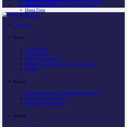
Видео
Личности
Агресија НАТО и Косово и Метохија
Федерација БиХ
Црна Гора
Остало
Почетна
Вијести
Саопштења
Активности
Важне активности
Одбор за дијаспору и Србе у региону
Најаве
Култура
Промоције књига / Књижевне вечери
Фестивали / Концерти
Изложбе / Филмови
Друштво
Догађаји