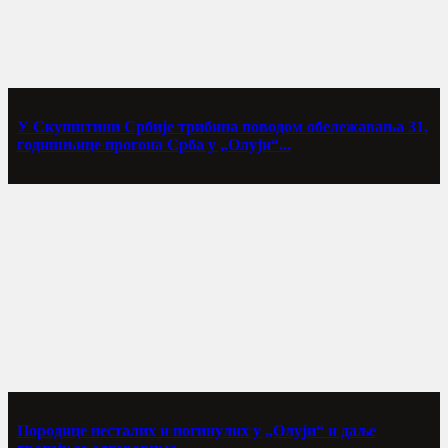
У Скупштини Србије трибина поводом обележавања 31.
годишњице прогона Срба у „Олуји“...
Породице несталих и погинулих у „Олуји“ и даље