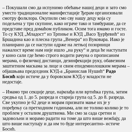
– Покушали смо да испунимо обећање нашој деци и зато смо
уместо традиционалне манифестације Ђерам организовали
смотру фолклора. Окупили смо сву нашу децу која су
подељена у три скупине, како играче тако и тамбураше, да се
представе пред домаћом публиком. Осим тога имамо и госте.
То су КУД „Младост“ из Трпиње и КУД „Васо Ђурђевић“ из
Бршадина као и плесна група „Венера“ из Вуковара. Иако је
планирано да се наступи одрже на летњој позорници
нажалост време нам није ишло „на руку“ и деца ће наступати
у кино сали где ћемо строго водити рачуна о прописаним
мерама, о физичкој дистанци, дезинфекцији руку, обавезним
заштитним маскама за лице и свим епидемиолошким мерама –
објашњава председник КУД-а „Бранислав Нушић“
Радо
Босић
који истиче да у боровском КУД-у младости не
недостаје.
– Имамо три секције деце, најмлађа или вртићка група, затим
средња од 1. до 5. разреда и старија група од 5. до 8. разреда.
Све укупно је 62 деце и морам признати мање их је у
поређењу са претходним годинама, али не толико колико је то
проблем у осталим друштвима. Ми смо за сада сретни и
задовољни и морамо радити на томе да што више вежбају, да
што више наступају и да им то буде интересантно- истиче
Босић.