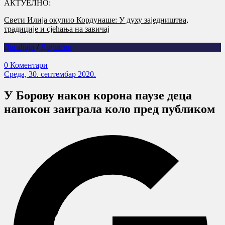
АКТУЕЛНО:
Свети Илија окупио Кордунаше: У духу заједништва,
традиције и сјећања на завичај
Догађаји
/
Друштво
0 Коментари
Cреда, 30. септембар 2020.
У Борову након корона паузе деца
напокон заиграла коло пред публиком