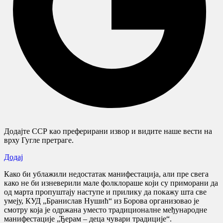
Додајте ССР као преферирани извор и видите наше вести на
врху Гугле претраге.
Додај
Како би ублажили недостатак манифестација, али пре свега
како не би изневерили мале фолклораше који су приморани да
од марта пропуштају наступе и прилику да покажу шта све
умеју, КУД „Бранислав Нушић“ из Борова организовао је
смотру која је одржана уместо традиционалне међународне
манифестације „Ђерам – деца чувари традиције“.