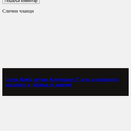
Слични чланци
Свети Илија окупио Кордунаше: У духу заједништва,
традиције и сјећања на завичај