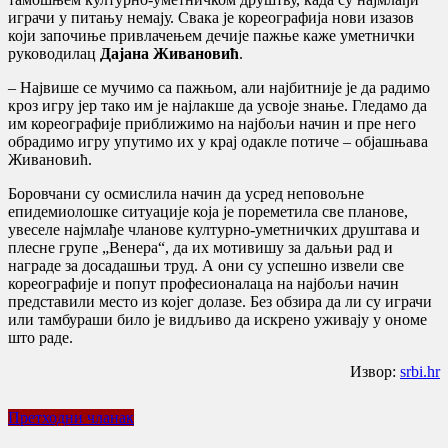
играчи у питању немају. Свака је кореографија нови изазов
који започиње привлачењем дечије пажње каже уметнички
руководилац
Дајана Живановић
.
– Највише се мучимо са пажњом, али најбитније је да радимо
кроз игру јер тако им је најлакше да усвоје знање. Гледамо да
им кореографије приближимо на најбољи начин и пре него
обрадимо игру упутимо их у крај одакле потиче – објашњава
Живановић.
Боровчани су осмислила начин да усред неповољне
епидемиолошке ситуације која је пореметила све планове,
увеселе најмлађе чланове културно-уметничких друштава и
плесне групе „Венера“, да их мотивишу за даљњи рад и
награде за досадашњи труд. А они су успешно извели све
кореографије и попут професионалаца на најбољи начин
представили место из којег долазе. Без обзира да ли су играчи
или тамбураши било је видљиво да искрено уживају у ономе
што раде.
Извор:
srbi.hr
Претходни чланак