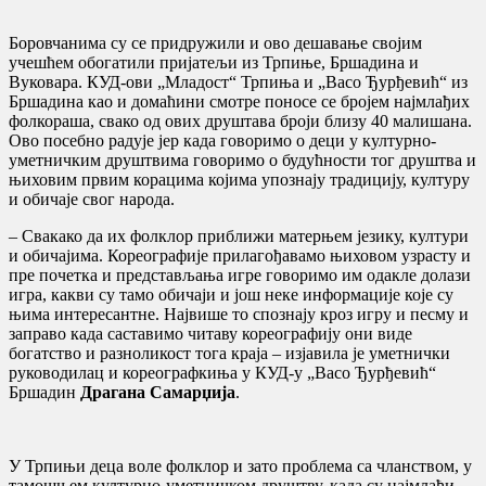
Боровчанима су се придружили и ово дешавање својим
учешћем обогатили пријатељи из Трпиње, Бршадина и
Вуковара. КУД-ови „Младост“ Трпиња и „Васо Ђурђевић“ из
Бршадина као и домаћини смотре поносе се бројем најмлађих
фолкораша, свако од ових друштава броји близу 40 малишана.
Ово посебно радује јер када говоримо о деци у културно-
уметничким друштвима говоримо о будућности тог друштва и
њиховим првим корацима којима упознају традицију, културу
и обичаје свог народа.
– Свакако да их фолклор приближи матерњем језику, култури
и обичајима. Кореографије прилагођавамо њиховом узрасту и
пре почетка и представљања игре говоримо им одакле долази
игра, какви су тамо обичаји и још неке информације које су
њима интересантне. Највише то спознају кроз игру и песму и
заправо када саставимо читаву кореографију они виде
богатство и разноликост тога краја – изјавила је уметнички
руководилац и кореографкиња у КУД-у „Васо Ђурђевић“
Бршадин
Драгана Самарџија
.
У Трпињи деца воле фолклор и зато проблема са чланством, у
тамошњем културно-уметничком друштву, када су најмлађи