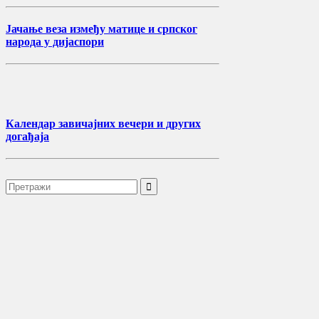
Јачање веза између матице и српског
народа у дијаспори
Календар завичајних вечери и других
догађаја