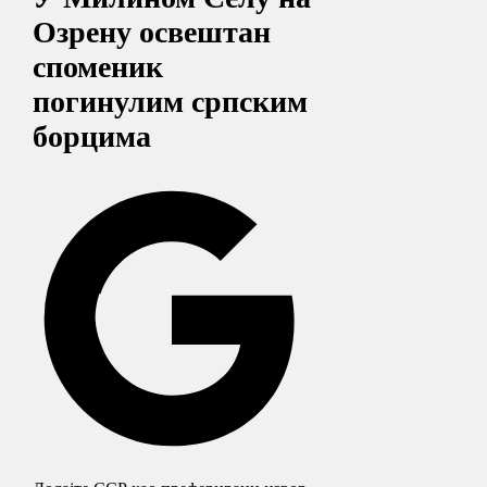
Озрену освештан
споменик
погинулим српским
борцима