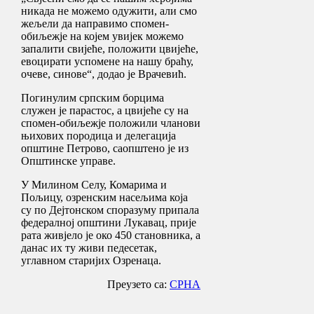
никада не можемо одужити, али смо
жељели да направимо спомен-
обиљежје на којем увијек можемо
запалити свијеће, положити цвијеће,
евоцирати успомене на нашу браћу,
очеве, синове“, додао је Врачевић.
Погинулим српским борцима
служен је парастос, а цвијеће су на
спомен-обиљежје положили чланови
њихових породица и делегација
општине Петрово, саопштено је из
Општинске управе.
У Милином Селу, Комарима и
Пољицу, озренским насељима која
су по Дејтонском споразуму припала
федералној општини Лукавац, прије
рата живјело је око 450 становника, а
данас их ту живи педесетак,
углавном старијих Озренаца.
Преузето са:
СРНА