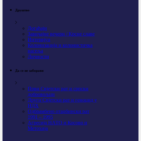
Друштво
Догађаји
Завичајне вечери / Крсне славе
Интервјуи
Колонизација и колонистичка
насеља
Личности
Да се не заборави
Први Свјeтски рат и српски
добровољци
Други Свјетски рат и геноцид у
НДХ
Одбрамбено отаџбински рат
1991 – 1995
Агресија НАТО и Косово и
Метохија