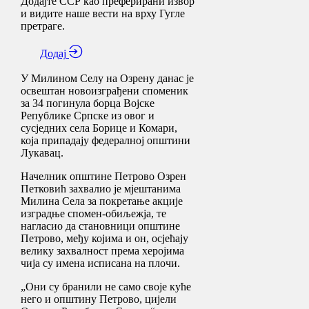
Додајте ССР као преферирани извор
и видите наше вести на врху Гугле
претраге.
Додај
У Милином Селу на Озрену данас је
освештан новоизграђени споменик
за 34 погинула борца Војске
Републике Српске из овог и
сусједних села Борице и Комари,
која припадају федералној општини
Лукавац.
Начелник општине Петрово Озрен
Петковић захвалио је мјештанима
Милина Села за покретање акције
изградње спомен-обиљежја, те
нагласио да становници општине
Петрово, међу којима и он, осјећају
велику захвалност према херојима
чија су имена исписана на плочи.
„Они су бранили не само своје куће
него и општину Петрово, цијели