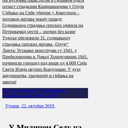
На Бусијама парастосом и сјећањем одата
почаст страдалим Крајишницима у Олуји
Сјећање на Србе убијене у Јежестици –
потомци жртава чекају правду
Годишњица страдања српских цивила на
Петровачкој цести – злочин без казне
Уздоље обележило 31. годишњицу
страдања српских жртава „Олује“
Линта: Усташки монструми су 1941. у
Пребиловцима и Доњој Херцеговини 1941.
починили геноцид над више од 4.000 Срба
Свети Илија окупио Кордунаше: У духу
заједништва, традиције и сјећања на
завичај
Да се не заборави
/
Одбрамбено –
отаџбински рат 1991 – 1995
Уторак, 22. октобар 2019.
У Милином Селу на