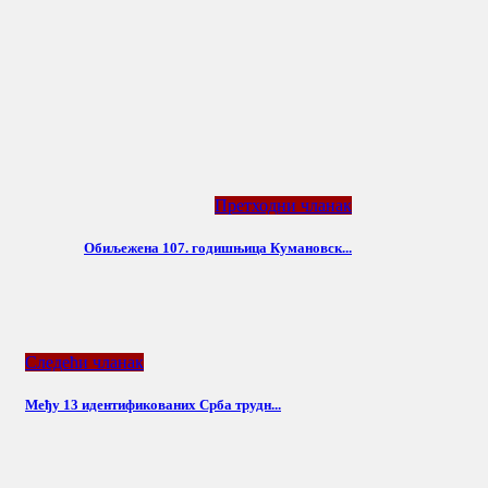
Претходни чланак
Oбиљежена 107. годишњица Кумановск...
Следећи чланак
Међу 13 идентификованих Срба трудн...