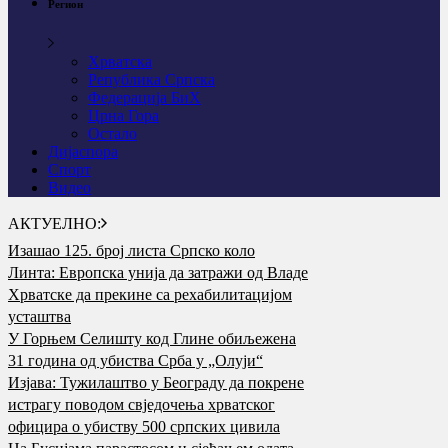
Регион
Хрватска
Република Српска
Федерација БиХ
Црна Гора
Остало
Дијаспора
Спорт
Видео
АКТУЕЛНО:
Изашао 125. број листа Српско коло
Линта: Европска унија да затражи од Владе
Хрватске да прекине са рехабилитацијом
усташтва
У Горњем Селишту код Глине обиљежена
31 година од убиства Срба у „Олуји“
Изјава: Тужилаштво у Београду да покрене
истрагу поводом свједочења хрватског
официра о убиству 500 српских цивила