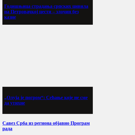
Годишњица страдања српских цивила
на Петровачкој цести – злочин без
казне
„Олуја је погром“: Сећање које не сме
да утихне
Савез Срба из региона објавио Програм
рада