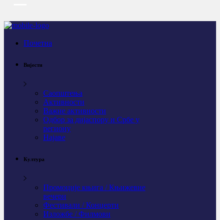
Почетна
Вијести
Саопштења
Активности
Важне активности
Одбор за дијаспору и Србе у
региону
Најаве
Култура
Промоције књига / Књижевне
вечери
Фестивали / Концерти
Изложбе / Филмови