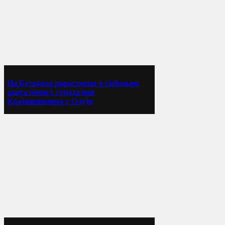
На Бусијама парастосом и сјећањем
одата почаст страдалим
Крајишницима у Олуји