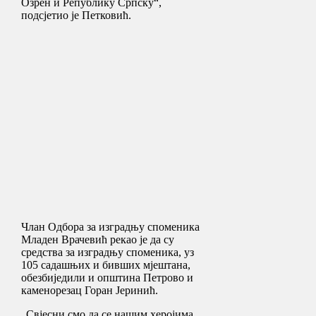
Озрен и Републику Српску“,
подсјетио је Петковић.
Члан Одбора за изградњу споменика
Младен Врачевић рекао је да су
средства за изградњу споменика, уз
105 садашњих и бивших мјештана,
обезбиједили и општина Петрово и
каменорезац Горан Јеринић.
„Свјесни смо да се нашим херојима