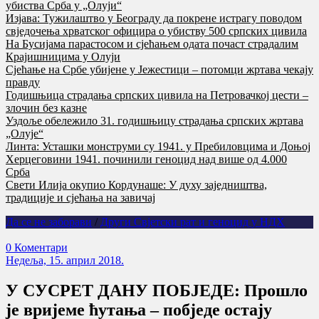
убиства Срба у „Олуји“
Изјава: Тужилаштво у Београду да покрене истрагу поводом
свједочења хрватског официра о убиству 500 српских цивила
На Бусијама парастосом и сјећањем одата почаст страдалим
Крајишницима у Олуји
Сјећање на Србе убијене у Јежестици – потомци жртава чекају
правду
Годишњица страдања српских цивила на Петровачкој цести –
злочин без казне
Уздоље обележило 31. годишњицу страдања српских жртава
„Олује“
Линта: Усташки монструми су 1941. у Пребиловцима и Доњој
Херцеговини 1941. починили геноцид над више од 4.000
Срба
Свети Илија окупио Кордунаше: У духу заједништва,
традиције и сјећања на завичај
Да се не заборави
/
Други Свјетски рат и геноцид у НДХ
0 Коментари
Недеља, 15. април 2018.
У СУСРЕТ ДАНУ ПОБЈЕДЕ: Прошло
је вријеме ћутања – побједе остају