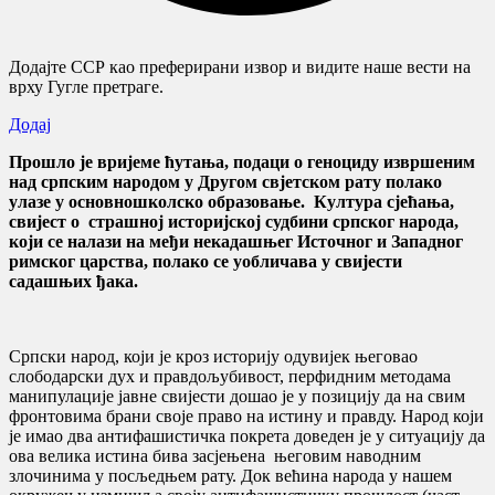
Додајте ССР као преферирани извор и видите наше вести на
врху Гугле претраге.
Додај
Прошло је вријеме ћутања, подаци о геноциду извршеним
над српским народом у Другом свјетском рату полако
улазе у основношколско образовање. Култура сјећања,
свијест о страшној историјској судбини српског народа,
који се налази на међи некадашњег Источног и Западног
римског царства, полако се уобличава у свијести
садашњих ђака.
Српски народ, који је кроз историју одувијек његовао
слободарски дух и правдољубивост, перфидним методама
манипулације јавне свијести дошао је у позицију да на свим
фронтовима брани своје право на истину и правду. Народ који
је имао два антифашистичка покрета доведен је у ситуацију да
ова велика истина бива засјењена његовим наводним
злочинима у посљедњем рату. Док већина народа у нашем