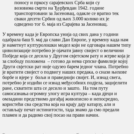
поносу и пркосу сарајевских Срба који су
возовима смрти на Ђурђевдан 1942. године
транспортовани за Јасеновац, одакле се вратио тек
сваки десети Србин од њих 3.000 колико их је
одведено тог 6. маја из Сарајева за Јасеновац.
У времену када је Европска унија од свих дана у години
одабрала баш 9. мај да слави Дан Европе, у времену када нам
је наметнут културолошки модел који не одговара нашем типу
цивилизације потребно је ојачати јавну свијест о величини
Побједе која се десила у Другом свјетском рату и жтрве која је
за слободу положена – готово да нема српске фамилије којој
Други свјетски рат није одузео барем једног члана. Потребно
је вратити свијест о подвигу наших предака, о снази њихове
борбе и вјере у бољи и праведнији свијет. И, изнад свега,
потребно је издићи се изнад међусобних подјела, зацијелити
ране, схватити шта се десило и зашто. На том путу
самосазнања огромну улогу игра култура – када дјеци и
омладини предствимо догађај живописно и непосредно,
користећи сва средства која на крају дају катарзу, али и
остављају печат истинитости, тада знамо да смо предали
пламен и да радимо свој посао на прави начин.