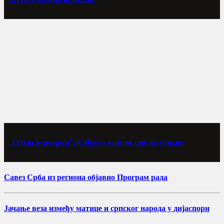
„Олуја је погром“: Сећање које не сме да утихне
Савез Срба из региона објавио Програм рада
Јачање веза између матице и српског народа у дијаспори