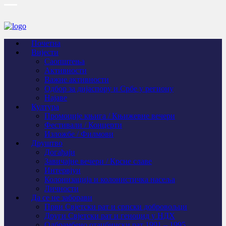
Почетна
Вијести
Саопштења
Активности
Важне активности
Одбор за дијаспору и Србе у региону
Најаве
Култура
Промоције књига / Књижевне вечери
Фестивали / Концерти
Изложбе / Филмови
Друштво
Догађаји
Завичајне вечери / Крсне славе
Интервјуи
Колонизација и колонистичка насеља
Личности
Да се не заборави
Први Свјeтски рат и српски добровољци
Други Свјетски рат и геноцид у НДХ
Одбрамбено отаџбински рат 1991 – 1995