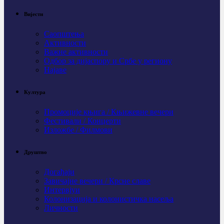
Вијести
Саопштења
Активности
Важне активности
Одбор за дијаспору и Србе у региону
Најаве
Култура
Промоције књига / Књижевне вечери
Фестивали / Концерти
Изложбе / Филмови
Друштво
Догађаји
Завичајне вечери / Крсне славе
Интервјуи
Колонизација и колонистичка насеља
Личности