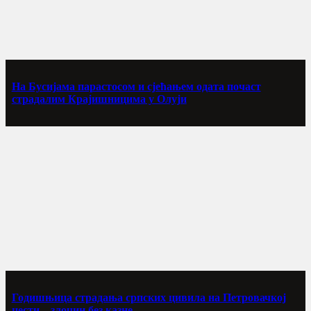
На Бусијама парастосом и сјећањем одата почаст
страдалим Крајишницима у Олуји
Годишњица страдања српских цивила на Петровачкој
цести – злочин без казне