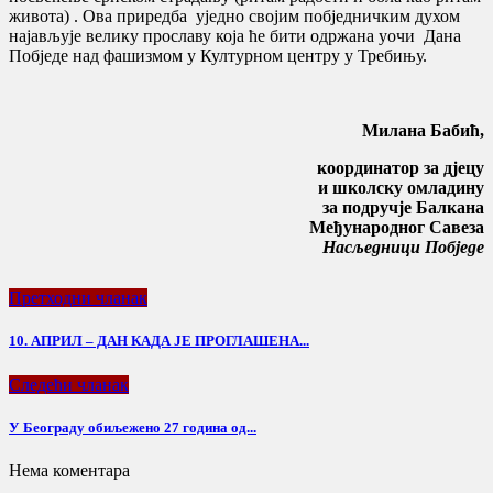
живота) . Ова приредба уједно својим побједничким духом
најављује велику прославу која ће бити одржана уочи Дана
Побједе над фашизмом у Културном центру у Требињу.
Милана Бабић,
координатор за дјецу
и школску омладину
за подручје Балкана
Међународног Савеза
Насљедници Побједе
Претходни чланак
10. АПРИЛ – ДАН КАДА ЈЕ ПРОГЛАШЕНА...
Следећи чланак
У Београду обиљежено 27 година од...
Нема коментара