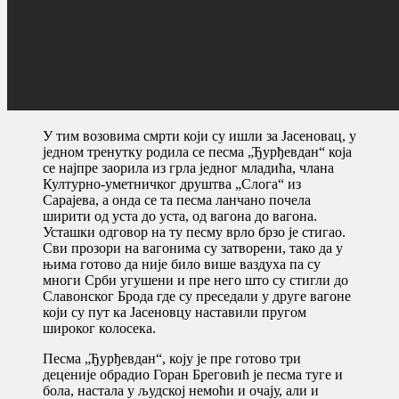
У тим возовима смрти који су ишли за Јасеновац, у
једном тренутку родила се песма „Ђурђевдан“ која
се најпре заорила из грла једног младића, члана
Културно-уметничког друштва „Слога“ из
Сарајева, а онда се та песма ланчано почела
ширити од уста до уста, од вагона до вагона.
Усташки одговор на ту песму врло брзо је стигао.
Сви прозори на вагонима су затворени, тако да у
њима готово да није било више ваздуха па су
многи Срби угушени и пре него што су стигли до
Славонског Брода где су преседали у друге вагоне
који су пут ка Јасеновцу наставили пругом
широког колосека.
Песма „Ђурђевдан“, коју је пре готово три
деценије обрадио Горан Бреговић је песма туге и
бола, настала у људској немоћи и очају, али и