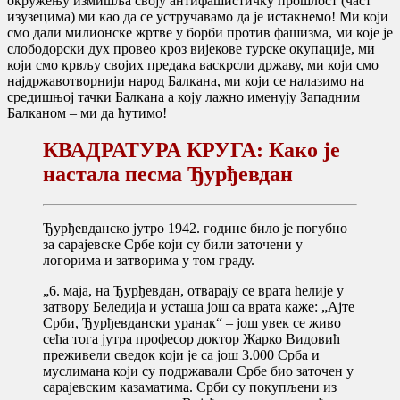
окружењу измишља своју антифашистичку прошлост (част
изузецима) ми као да се устручавамо да је истакнемо! Ми који
смо дали милионске жртве у борби против фашизма, ми које је
слободорски дух провео кроз вијекове турске окупације, ми
који смо крвљу својих предака васкрсли државу, ми који смо
најдржавотворнији народ Балкана, ми који се налазимо на
средишњој тачки Балкана а коју лажно именују Западним
Балканом – ми да ћутимо!
КВАДРАТУРА КРУГА: Како је
настала песма Ђурђевдан
Ђурђевданско јутро 1942. године било је погубно
за сарајевске Србе који су били заточени у
логорима и затворима у том граду.
„6. маја, на Ђурђевдан, отварају се врата ћелије у
затвору Беледија и усташа још са врата каже: „Ајте
Срби, Ђурђевдански уранак“ – још увек се живо
сећа тога јутра професор доктор Жарко Видовић
преживели сведок који је са још 3.000 Срба и
муслимана који су подржавали Србе био заточен у
сарајевским казаматима. Срби су покупљени из