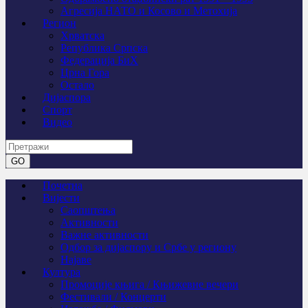
Агресија НАТО и Косово и Метохија
Регион
Хрватска
Република Српска
Федерација БиХ
Црна Гора
Остало
Дијаспора
Спорт
Видео
Почетна
Вијести
Саопштења
Активности
Важне активности
Одбор за дијаспору и Србе у региону
Најаве
Култура
Промоције књига / Књижевне вечери
Фестивали / Концерти