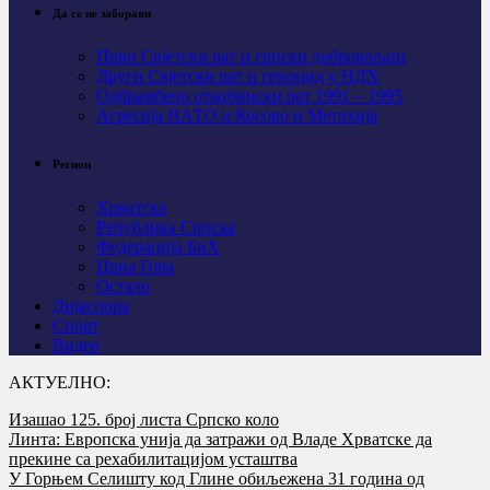
Да се не заборави
Први Свјeтски рат и српски добровољци
Други Свјетски рат и геноцид у НДХ
Одбрамбено отаџбински рат 1991 – 1995
Агресија НАТО и Косово и Метохија
Регион
Хрватска
Република Српска
Федерација БиХ
Црна Гора
Остало
Дијаспора
Спорт
Видео
АКТУЕЛНО:
Изашао 125. број листа Српско коло
Линта: Европска унија да затражи од Владе Хрватске да
прекине са рехабилитацијом усташтва
У Горњем Селишту код Глине обиљежена 31 година од