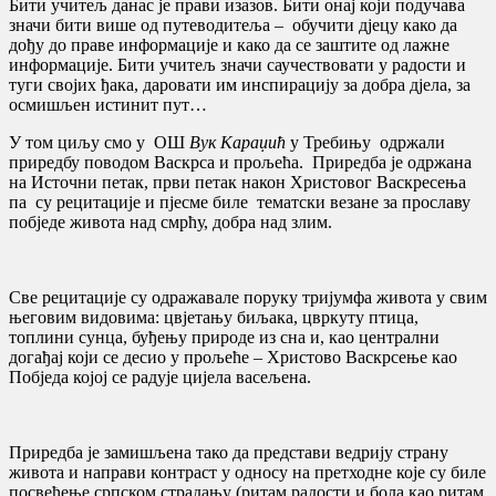
Бити учитељ данас је прави изазов. Бити онај који подучава
значи бити више од путеводитеља – обучити дјецу како да
дођу до праве информације и како да се заштите од лажне
информације. Бити учитељ значи саучествовати у радости и
туги својих ђака, даровати им инспирацију за добра дјела, за
осмишљен истинит пут…
У том циљу смо у ОШ
Вук
Караџић
у Требињу одржали
приредбу поводом Васкрса и прољећа. Приредба је одржана
на Источни петак, први петак након Христовог Васкресења
па су рецитације и пјесме биле тематски везане за прославу
побједе живота над смрћу, добра над злим.
Све рецитације су одражавале поруку тријумфа живота у свим
његовим видовима: цвјетању биљака, цвркуту птица,
топлини сунца, буђењу природе из сна и, као централни
догађај који се десио у прољеће – Христово Васкрсење као
Побједа којој се радује цијела васељена.
Приредба је замишљена тако да представи ведрију страну
живота и направи контраст у односу на претходне које су биле
посвећење српском страдању (ритам радости и бола као ритам