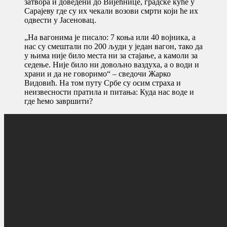
затвора и доведени до Вијећнице, градске куће у
Сарајеву где су их чекали возови смрти који ће их
одвести у Јасеновац.
„На вагонима је писало: 7 коња или 40 војника, а
нас су смештали по 200 људи у један вагон, тако да
у њима није било места ни за стајање, а камоли за
седење. Није било ни довољно ваздуха, а о води и
храни и да не говоримо“ – сведочи Жарко
Видовић. На том путу Србе су осим страха и
неизвесности пратила и питања: Куда нас воде и
где ћемо завршити?