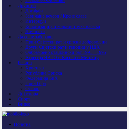
Изложбе / Филмови
Друштво
Догађаји
Завичајне вечери / Крсне славе
Интервјуи
Колонизација и колонистичка насеља
Личности
Да се не заборави
Први Свјeтски рат и српски добровољци
Други Свјетски рат и геноцид у НДХ
Одбрамбено отаџбински рат 1991 – 1995
Агресија НАТО и Косово и Метохија
Регион
Хрватска
Република Српска
Федерација БиХ
Црна Гора
Остало
Дијаспора
Спорт
Видео
Почетна