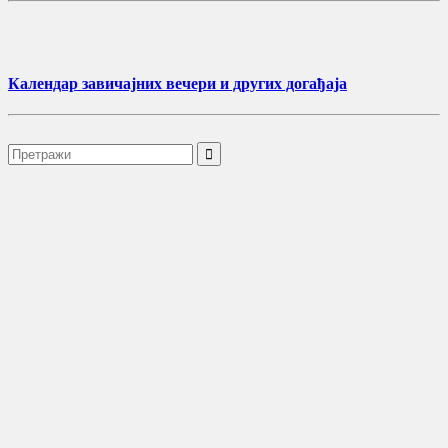
Календар завичајних вечери и других догађаја