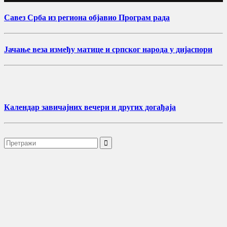
Савез Срба из региона објавио Програм рада
Јачање веза између матице и српског народа у дијаспори
Календар завичајних вечери и других догађаја