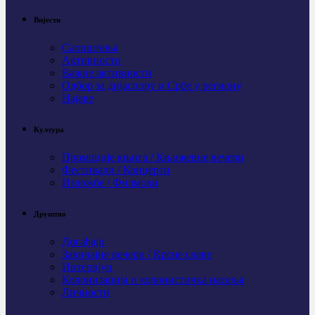
Вијести
Саопштења
Активности
Важне активности
Одбор за дијаспору и Србе у региону
Најаве
Култура
Промоције књига / Књижевне вечери
Фестивали / Концерти
Изложбе / Филмови
Друштво
Догађаји
Завичајне вечери / Крсне славе
Интервјуи
Колонизација и колонистичка насеља
Личности