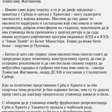
Томиславу Жигманову.
– Имамо само једну поруку, а то је да двије заједнице –
хрватска у Србији и српска у Хрватској – могу надиграти
околности у којима живимо. Мислим да смо данас те
околности надиграли и састанцима које смо имали и овом
утакмицом, добром атмосфером на стадиону, чињеницом да је
ова утакмица била преношена у цијелој регији и да сада
имамо културно-умјетнички програм овдашњег КУД-а и КУД-
а “Јован Лазић“ из Белог Манастира. Тешко да може бити
боље – поручио је Пуповац.
– Битно је што смо упркос свим околностима смогли снаге да
приредимо једну позитивну, конструктивну причу, да смо је
успјешно реализовали и да смо послали снажну поруку да
међусобна сарадња и грађење мостова има смисла – сматра
Томислав Жигманов, лидер ДСХВ и посланик у Скупштини
Србије.
Као за политичке представнике Срба и Хрвата и за оба
спортска тима резултат је био најмање битан, они су ту дошли
прије свега да одиграју пријатељску утакмицу каква је и била.
С обзиром да је утакмица између фудбалских репрезентација
Срба и Хрвата у Таванкуту прошла у најбољем реду,
организатори се надају да ће то и у будућности бити