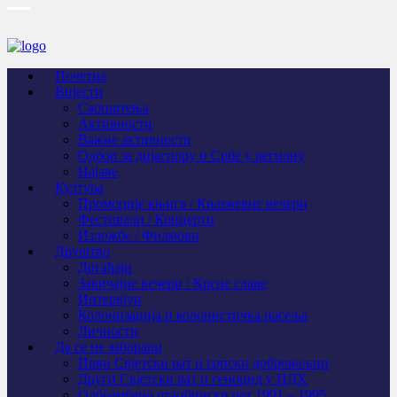
Почетна
Вијести
Саопштења
Активности
Важне активности
Одбор за дијаспору и Србе у региону
Најаве
Култура
Промоције књига / Књижевне вечери
Фестивали / Концерти
Изложбе / Филмови
Друштво
Догађаји
Завичајне вечери / Крсне славе
Интервјуи
Колонизација и колонистичка насеља
Личности
Да се не заборави
Први Свјeтски рат и српски добровољци
Други Свјетски рат и геноцид у НДХ
Одбрамбено отаџбински рат 1991 – 1995