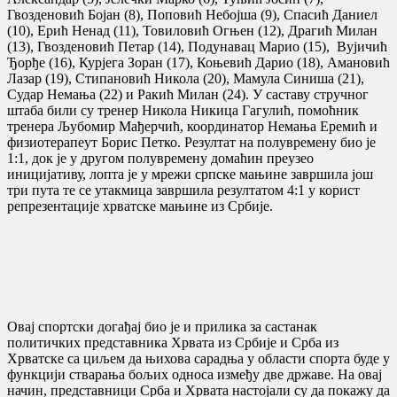
Гвозденовић Бојан (8), Поповић Небојша (9), Спасић Даниел
(10), Ерић Ненад (11), Товиловић Огњен (12), Драгић Милан
(13), Гвозденовић Петар (14), Подунавац Марио (15), Вујичић
Ђорђе (16), Курјега Зоран (17), Коњевић Дарио (18), Амановић
Лазар (19), Стипановић Никола (20), Мамула Синиша (21),
Судар Немања (22) и Ракић Милан (24). У саставу стручног
штаба били су тренер Никола Никица Гагулић, помоћник
тренера Љубомир Мађерчић, координатор Немања Еремић и
физиотерапеут Борис Петко. Резултат на полувремену био је
1:1, док је у другом полувремену домаћин преузео
иницијативу, лопта је у мрежи српске мањине завршила још
три пута те се утакмица завршила резултатом 4:1 у корист
репрезентације хрватске мањине из Србије.
Овај спортски догађај био је и прилика за састанак
политичких представника Хрвата из Србије и Срба из
Хрватске са циљем да њихова сарадња у области спорта буде у
функцији стварања бољих односа између две државе. На овај
начин, представници Срба и Хрвата настојали су да покажу да