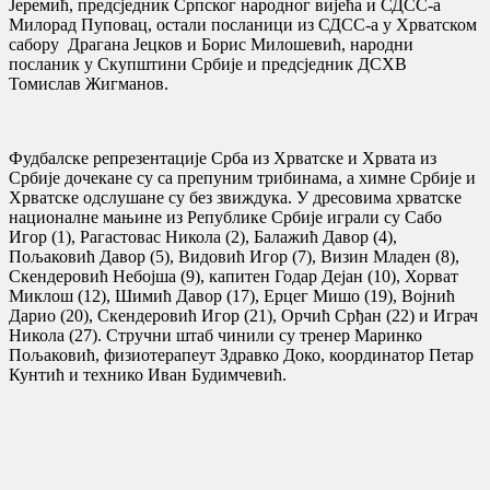
Јеремић, предсједник Српског народног вијећа и СДСС-а
Милорад Пуповац, остали посланици из СДСС-а у Хрватском
сабору Драгана Јецков и Борис Милошевић, народни
посланик у Скупштини Србије и предсједник ДСХВ
Томислав Жигманов.
Фудбалске репрезентације Срба из Хрватске и Хрвата из
Србије дочекане су са препуним трибинама, а химне Србије и
Хрватске одслушане су без звиждука. У дресовима хрватске
националне мањине из Републике Србије играли су Сабо
Игор (1), Рагастовас Никола (2), Балажић Давор (4),
Пољаковић Давор (5), Видовић Игор (7), Визин Младен (8),
Скендеровић Небојша (9), капитен Годар Дејан (10), Хорват
Миклош (12), Шимић Давор (17), Ерцег Мишо (19), Војнић
Дарио (20), Скендеровић Игор (21), Орчић Срђан (22) и Играч
Никола (27). Стручни штаб чинили су тренер Маринко
Пољаковић, физиотерапеут Здравко Доко, координатор Петар
Кунтић и технико Иван Будимчевић.