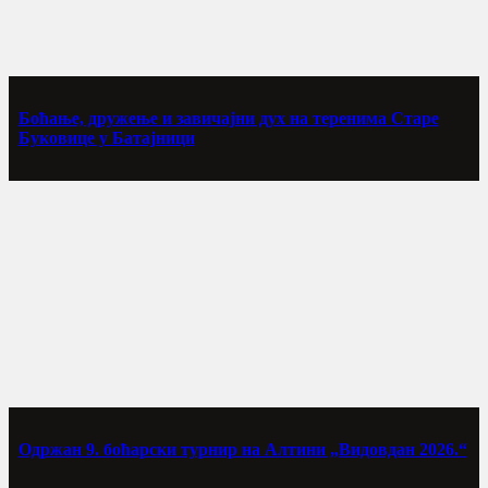
Боћање, дружење и завичајни дух на теренима Старе
Буковице у Батајници
Одржан 9. боћарски турнир на Алтини „Видовдан 2026.“