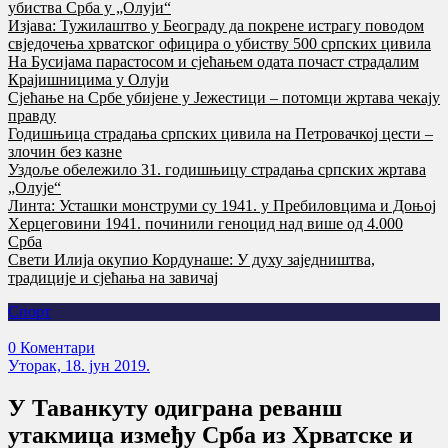
убиства Срба у „Олуји“
Изјава: Тужилаштво у Београду да покрене истрагу поводом
свједочења хрватског официра о убиству 500 српских цивила
На Бусијама парастосом и сјећањем одата почаст страдалим
Крајишницима у Олуји
Сјећање на Србе убијене у Јежестици – потомци жртава чекају
правду
Годишњица страдања српских цивила на Петровачкој цести –
злочин без казне
Уздоље обележило 31. годишњицу страдања српских жртава
„Олује“
Линта: Усташки монструми су 1941. у Пребиловцима и Доњој
Херцеговини 1941. починили геноцид над више од 4.000
Срба
Свети Илија окупио Кордунаше: У духу заједништва,
традиције и сјећања на завичај
Спорт
0 Коментари
Уторак, 18. јун 2019.
У Таванкуту одиграна реванш
утакмица између Срба из Хрватске и