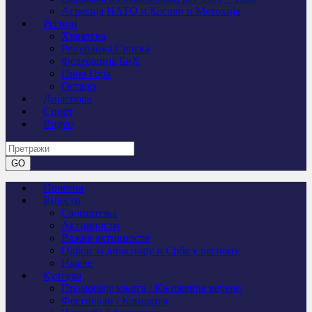
Агресија НАТО и Косово и Метохија
Регион
Хрватска
Република Српска
Федерација БиХ
Црна Гора
Остало
Дијаспора
Спорт
Видео
Почетна
Вијести
Саопштења
Активности
Важне активности
Одбор за дијаспору и Србе у региону
Најаве
Култура
Промоције књига / Књижевне вечери
Фестивали / Концерти