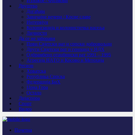
Изложбе / Филмови
Друштво
Догађаји
Завичајне вечери / Крсне славе
Интервјуи
Колонизација и колонистичка насеља
Личности
Да се не заборави
Први Свјeтски рат и српски добровољци
Други Свјетски рат и геноцид у НДХ
Одбрамбено отаџбински рат 1991 – 1995
Агресија НАТО и Косово и Метохија
Регион
Хрватска
Република Српска
Федерација БиХ
Црна Гора
Остало
Дијаспора
Спорт
Видео
Почетна