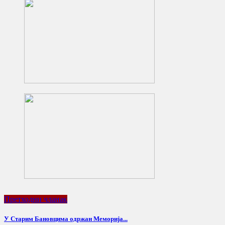
Претходни чланак
У Старим Бановцима одржан Меморија...