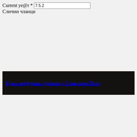
Current ye@r
*
Слични чланци
Буња побједник турнира у Славском Пољу