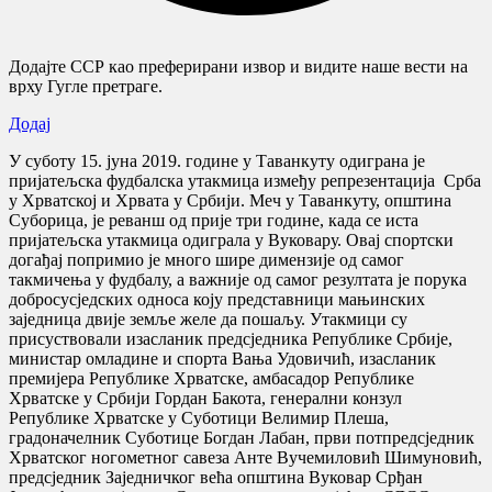
Додајте ССР као преферирани извор и видите наше вести на
врху Гугле претраге.
Додај
У суботу 15. јуна 2019. године у Таванкуту одиграна је
пријатељска фудбалска утакмица између репрезентација Срба
у Хрватској и Хрвата у Србији. Меч у Таванкуту, oпштина
Суборица, је реванш од прије три године, када се иста
пријатељска утакмица одиграла у Вуковару. Овај спортски
догађај попримио је много шире димензије од самог
такмичења у фудбалу, а важније од самог резултата је порука
добросусједских односа коју представници мањинских
заједница двије земље желе да пошаљу. Утакмици су
присуствовали изасланик предсједника Републике Србије,
министар омладине и спорта Вања Удовичић, изасланик
премијера Републике Хрватске, амбасадор Републике
Хрватске у Србији Гордан Бакота, генерални конзул
Републике Хрватске у Суботици Велимир Плеша,
градоначелник Суботице Богдан Лабан, први потпредсједник
Хрватског ногометног савеза Анте Вучемиловић Шимуновић,
предсједник Заједничког већа општина Вуковар Срђан