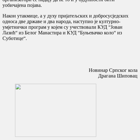
уобичајена појава.
Након утакмице, а у духу пријатељских и добросусједских
односа две државе и два народа, наступио је културно-
умјетнички програм у којем су учествовали КУД “Јован
Лазић“ из Белог Манастира и КУД “Буњевачко коло“ из
Суботице“.
Новинар Српског кола
Драгана Шиповац