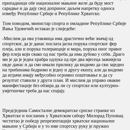
припадници обе националне мањине желе да буду мост
сарадње и да дају свој допринос даљем напретку односа
између Републике Србије и Републике Хрватске.
Тим поводом, министар спорта и омладине Републике Србије
Вања Удовичић истакао је слиједеће:
-Мислим да ова утакмица има драстично већи значај од
спортског, да је данас послата јасна порука спортског фер
плеја, али и порука толеранције и мира, порука оног правог
фер плеја који свако од нас треба да има дубоко у себи. Драго
ми је да је једна храбра одлука од пре два мјесеца заживјела
овде данас и да смо имали прилику да видимо да сви заједно
на трибинама бодримо и једну и другу екипу, али да видимо
да играчи имају међусобно огромно поштовање и да су
резултат ставили у други план. И мислим да управо овакве
манифестације без обзира да ли су спортске или културно-
умјетничке треба да нас спајају.
Предсједник Самосталне демократске српске странке из
Хрватске и посланик у Хрватском сабору Милорад Пуповац
честитао је победу репрезентацији хрватске националне
мањине у Србији и у то име спортску руку је пружио