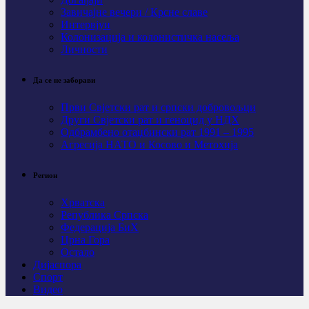
Завичајне вечери / Крсне славе
Интервјуи
Колонизација и колонистичка насеља
Личности
Да се не заборави
Први Свјeтски рат и српски добровољци
Други Свјетски рат и геноцид у НДХ
Одбрамбено отаџбински рат 1991 – 1995
Агресија НАТО и Косово и Метохија
Регион
Хрватска
Република Српска
Федерација БиХ
Црна Гора
Остало
Дијаспора
Спорт
Видео