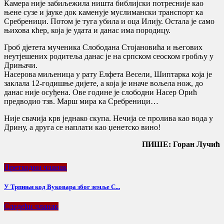
Камера није забиљежила ништа библијски потресније као
њене сузе и јауке док каменује муслимански транспорт ка
Сребреници. Потом је туга убила и оца Илију. Остала је само
њихова кћер, која је удата и данас има породицу.
Гроб дјетета мученика Слободана Стојановића и његових
неутјешених родитеља данас је на српском сеоском гробљу у
Дрињачи.
Насерова миљеница у рату Елфета Весели, Шиптарка која је
заклала 12-годишње дијете, а која је иначе вољела нож, до
данас није осуђена. Ове године је слободни Насер Орић
предводио тзв. Марш мира ка Сребреници…
Није свачија крв једнако скупа. Нечија се пролива као вода у
Дрину, а друга се наплати као џенетско вино!
ПИШЕ: Горан Лучић
Претходни чланак
У Трпињи код Вуковара због земље С...
Следећи чланак