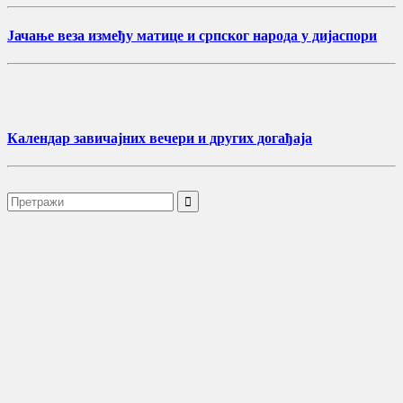
Јачање веза између матице и српског народа у дијаспори
Календар завичајних вечери и других догађаја