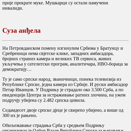
прије прекрате муке. Мушкарци су остали намучени
инвалиди.
Суза анђела
На Петровданском помену изгинулим Србима у Братунцу и
Сребреници нема свјетске клике, западних амбасадора,
бројних страних камера и великих ТВ сервиса, живих
укључења у сателитски програм, аналитичара, НВО-бораца за
демократију…
Ту је само српски народ, званичници, понека телевизијa из
Републике Српске, једна камера из Србије. И руски амбасадор
Петар Иванцов. У Подрињу је страдало око 3.500 Срба, а по
евиденцији Центра за истраживање ратних злочина, на ужем
подручју убијена су 2.482 српска цивила.
Седамдесет двоје српске дјеце је свирепо убијено, а више од
300 их је рањено.
Обиљежавање страдања Срба у средњем Подрињу
организовао је Одбор Владе Републике Српске за његовање