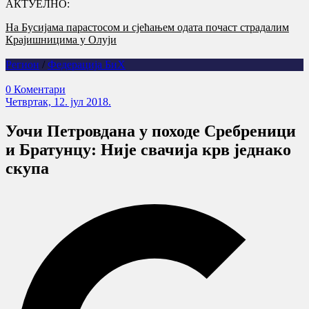
АКТУЕЛНО:
На Бусијама парастосом и сјећањем одата почаст страдалим
Годишњица страдања српских цивила на Петровачкој цести –
Крајишницима у Олуји
злочин без казне
Регион
/
Федерација БиХ
0 Коментари
Четвртак, 12. јул 2018.
Уочи Петровдана у походе Сребреници
и Братунцу: Није свачија крв једнако
скупа