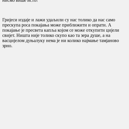
нисмо више исто!
Гријеси издаје и лажи удаљили су нас толико да нас само
прескупа роса покајања може приближити и опрати. А
покајање је пресвета капља којом се може откупити цијели
свијет. Ништа није толико скупо као та зера душе, а на
васцијелом дуњалуку нема је ни колико најмање тамјаново
зрно.