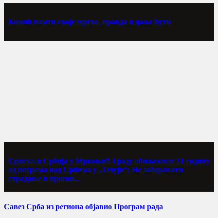
Комић памти своје мртве, правда и даље ћути
Српска и Србија у Мркоњић Граду обиљежиле 31 годину
од погрома над Србима у „Олуји“; Не заборавити
страдање и прогон...
Савез Срба из региона објавио Програм рада