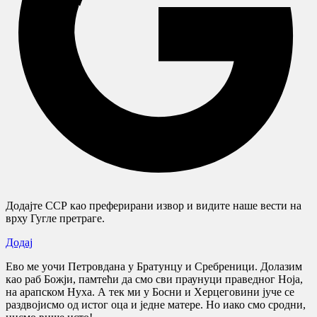
Додајте ССР као преферирани извор и видите наше вести на
врху Гугле претраге.
Додај
Ево ме уочи Петровдана у Братунцу и Сребреници. Долазим
као раб Божји, памтећи да смо сви праунуци праведног Ноја,
на арапском Нуха. А тек ми у Босни и Херцеговини јуче се
раздвојисмо од истог оца и једне матере. Но иако смо сродни,