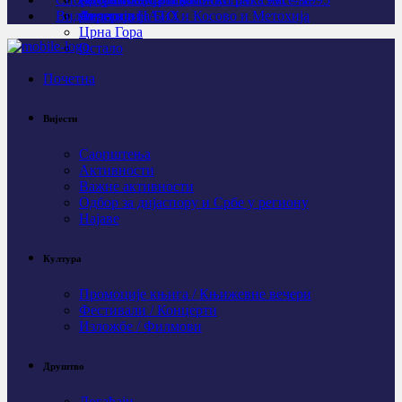
Видео
Личности
Агресија НАТО и Косово и Метохија
Федерација БиХ
Црна Гора
Остало
Почетна
Вијести
Саопштења
Активности
Важне активности
Одбор за дијаспору и Србе у региону
Најаве
Култура
Промоције књига / Књижевне вечери
Фестивали / Концерти
Изложбе / Филмови
Друштво
Догађаји