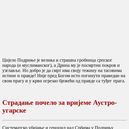
Цијело Подриње је велика и страшна гробница српског
народа (и муслиманског), а Дрина му је посмртни покров и
узглавље. Но добро је да смрт има своју тежину на тасовима
истине и правде! Није пред Богом исто погинути праведан на
свом прагу и у крви огрезао бјежећи од правде са туђег прага.
Страдање почело за вријеме Аустро-
угарске
Систематско убијање и геноцид над Србима у Подрињу