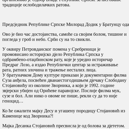
традиције ослободилачких ратова.
Предсједник Републике Српске Милорад Додик у Братунцу од
Ово је био час достојанства, самоће са својим болом, тишине и
погледа у гроб и небо. Срби су на то свикли.
У оквиру Петровданског помена у Сребреници је
промовисано историјско дјело Република Српска у
одбрамбено-отаџбинском рату, које је уредио историчар
Предраг Лозо, а издао Републички центар за истраживање
рата, ратних злочина и тражење несталих лица.
У братуначком Дому културе приказан је документарни филма
Суза анђела, посвећен дванаестогодишњем дјечаку Слободану
Стојановићу из околине Зворника, а који је 1992. године
звјерски убијен од Орићеве паравојске. Послије филма мук,
сузе и бол. Али нико о овоме не пише, рекли су да то није
геноцид…
Ко ће ожалити мајку Десу и угашену породицу Стојановић из
Каменице код Зворника?!
Мајка Десанка Стојановић пресвисла је од болова за дјететом.