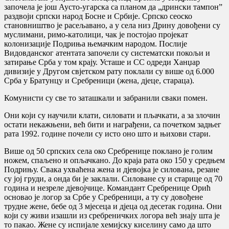
започела је још Аусто-угарска са планом да „дрински тампон”
раздвоји српски народ Босне и Србије. Српско сеоско
становништво је расељавано, а у села низ Дрину довођени су
муслимани, римо-католици, чак је постојао пројекат
колонизације Подриња њемачким народом. Послије
Видовданског атентата започели су систематски покољи и
затирање Срба у том крају. Усташе и СС одреди Ханџар
дивизије у Другом свјетском рату поклали су више од 6.000
Срба у Братунцу и Сребреници (жена, дјеце, стараца).
Комунисти су све то заташкали и забранили сваки помен.
Они који су научили клати, силовати и пљачкати, а за злочин
остати некажњени, већ бити и награђени, са почетком задњег
рата 1992. године почели су исто оно што и њихови стари.
Више од 50 српских села око Сребренице поклано је голим
ножем, спаљено и опљачкано. До краја рата око 150 у средњем
Подрињу. Свака ухваћена жена и дјевојка је силована, резане
су јој груди, а онда би је заклали. Силоване су и старице од 70
година и незреле дјевојчице. Командант Сребренице Орић
основао је логор за Србе у Сребреници, а ту су довођене
трудне жене, бебе од 3 мјесеца и дјеца од десетак година. Они
који су живи изашли из сребреничких логора већ знају шта је
то пакао. Жене су испијале хемијску киселину само да што