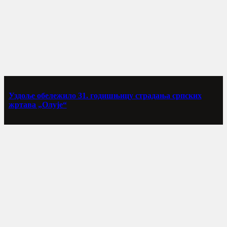
Уздоље обележило 31. годишњицу страдања српских
жртава „Олује“